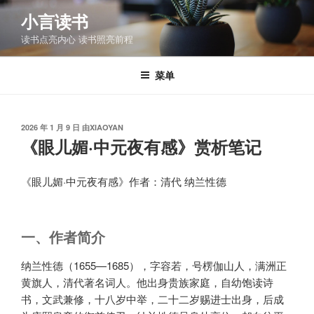
跳
小言读书
至
读书点亮内心 读书照亮前程
内
容
菜单
发
2026 年 1 月 9 日
由
XIAOYAN
布
《眼儿媚·中元夜有感》赏析笔记
于
《眼儿媚·中元夜有感》作者：清代 纳兰性德
一、作者简介
纳兰性德（1655—1685），字容若，号楞伽山人，满洲正
黄旗人，清代著名词人。他出身贵族家庭，自幼饱读诗
书，文武兼修，十八岁中举，二十二岁赐进士出身，后成