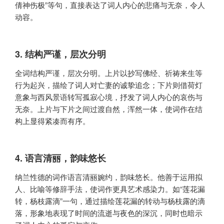
倩神伤极”等句，直接表达了词人内心的悲痛与无奈，令人
动容。
3. 结构严谨，层次分明
全词结构严谨，层次分明。上片以抄写佛经、祈祷来生等
行为起兴，描绘了词人对亡妻的诚挚追念；下片则借荷灯
意象与西风景语转写孤寂心境，抒发了词人内心的哀伤与
无奈。上片与下片之间过渡自然，浑然一体，使词作在结
构上显得紧凑而有序。
4. 语言清丽，韵味悠长
纳兰性德的词作语言清丽婉约，韵味悠长。他善于运用拟
人、比喻等修辞手法，使词作更具艺术感染力。如“莲花漏
转，杨枝露滴”一句，通过描绘莲花漏的转动与杨枝露的滴
落，形象地表现了时间的流逝与夜色的深沉，同时也暗示