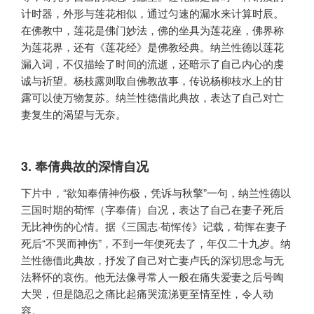
计时器，外形与莲花相似，通过匀速的漏水来计算时辰。
在佛教中，莲花是佛门妙法，佛的坐具为莲花座，佛界称
为莲花界，还有《莲花经》是佛教经典。纳兰性德以莲花
漏入词，不仅描绘了时间的流逝，还暗示了自己内心的虔
诚与祈望。杨枝露则取自佛教故事，传说杨柳枝水上的甘
露可以使万物复苏。纳兰性德借此典故，表达了自己对亡
妻复生的渴望与无奈。
3. 奉倩典故的深情自况
下片中，“欲知奉倩神伤极，凭诉与秋擎”一句，纳兰性德以
三国时期的荀恽（字奉倩）自况，表达了自己在妻子死后
无比神伤的心情。据《三国志·荀恽传》记载，荀恽在妻子
死后“不哭而神伤”，不到一年便死去了，年仅二十九岁。纳
兰性德借此典故，抒发了自己对亡妻卢氏的深切思念与无
法释怀的哀伤。他无法像寻常人一般在痛失爱妻之后号啕
大哭，但是隐忍之痛比起痛哭流涕更至情至性，令人动
容。