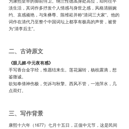
为康熙皇帝的御前侍卫。纳兰性德虽身处高位，却向往平
淡生活，其词作多抒发个人情感与身世之感，风格清丽婉
约、哀感顽艳，与朱彝尊、陈维崧并称“清词三大家”。他的
词作在清代乃至整个中国词坛上都享有极高的声誉，被誉
为“清李后主”。
二、古诗原文
《眼儿媚·中元夜有感》
手写香台金字经，惟愿结来生。莲花漏转，杨枝露滴，想
鉴微诚。
欲知奉倩神伤极，凭诉与秋擎。西风不管，一池萍水，几
点荷灯。
三、写作背景
康熙十六年（1677）七月十五日，正值中元节，这是民间