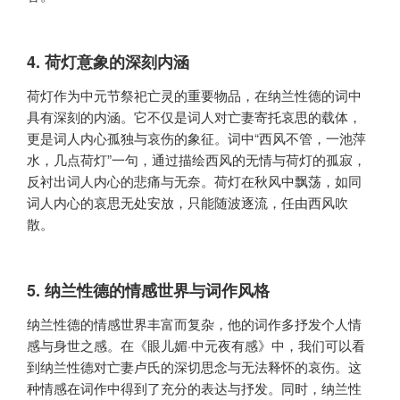
4. 荷灯意象的深刻内涵
荷灯作为中元节祭祀亡灵的重要物品，在纳兰性德的词中
具有深刻的内涵。它不仅是词人对亡妻寄托哀思的载体，
更是词人内心孤独与哀伤的象征。词中“西风不管，一池萍
水，几点荷灯”一句，通过描绘西风的无情与荷灯的孤寂，
反衬出词人内心的悲痛与无奈。荷灯在秋风中飘荡，如同
词人内心的哀思无处安放，只能随波逐流，任由西风吹
散。
5. 纳兰性德的情感世界与词作风格
纳兰性德的情感世界丰富而复杂，他的词作多抒发个人情
感与身世之感。在《眼儿媚·中元夜有感》中，我们可以看
到纳兰性德对亡妻卢氏的深切思念与无法释怀的哀伤。这
种情感在词作中得到了充分的表达与抒发。同时，纳兰性