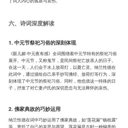
了词人内心的孤寂与哀伤。
六、诗词深度解读
1. 中元节祭祀习俗的深刻体现
《眼儿媚·中元夜有感》全词围绕着中元节特有的祭祀习俗
展开。中元节，又称鬼节，是民间祭祀亡故亲人的日子。
在这一天，人们会于水上放荷灯，以奠亡灵。纳兰性德在
此词中，通过描绘自己亲手抄写佛经、放荷灯等行为，深
刻体现了中元节的祭祀习俗。同时，他也借这一特殊的日
子，抒发了对亡妻卢氏的深切思念与无法释怀的哀伤。
2. 佛家典故的巧妙运用
纳兰性德在词中巧妙运用了佛家典故，如“莲花漏”“杨枝露”
等，寄托了自己的哀思与愿望。莲花漏是古时一种铜质的