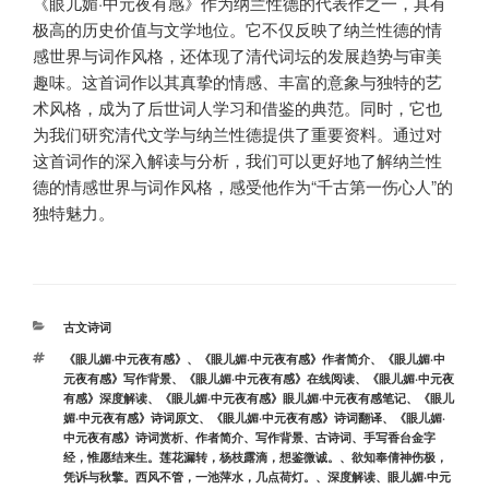
《眼儿媚·中元夜有感》作为纳兰性德的代表作之一，具有
极高的历史价值与文学地位。它不仅反映了纳兰性德的情
感世界与词作风格，还体现了清代词坛的发展趋势与审美
趣味。这首词作以其真挚的情感、丰富的意象与独特的艺
术风格，成为了后世词人学习和借鉴的典范。同时，它也
为我们研究清代文学与纳兰性德提供了重要资料。通过对
这首词作的深入解读与分析，我们可以更好地了解纳兰性
德的情感世界与词作风格，感受他作为“千古第一伤心人”的
独特魅力。
分
古文诗词
类
标
《眼儿媚·中元夜有感》
、
《眼儿媚·中元夜有感》作者简介
、
《眼儿媚·中
签
元夜有感》写作背景
、
《眼儿媚·中元夜有感》在线阅读
、
《眼儿媚·中元夜
有感》深度解读
、
《眼儿媚·中元夜有感》眼儿媚·中元夜有感笔记
、
《眼儿
媚·中元夜有感》诗词原文
、
《眼儿媚·中元夜有感》诗词翻译
、
《眼儿媚·
中元夜有感》诗词赏析
、
作者简介
、
写作背景
、
古诗词
、
手写香台金字
经，惟愿结来生。莲花漏转，杨枝露滴，想鉴微诚。
、
欲知奉倩神伤极，
凭诉与秋擎。西风不管，一池萍水，几点荷灯。
、
深度解读
、
眼儿媚·中元