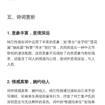
五、诗词赏析
1. 意象丰富，意境深远
纳兰性德在词中运用了丰富的意象，如“香台”“金字经”“莲花
漏”“杨枝露”“秋擎”“萍水”“荷灯”等，共同营造出一种中元节
祭祀的凄凉氛围。这些意象不仅描绘了自然景象与祭祀场
景，还蕴含了词人的情感与心境，使词作意境深远，引人
入胜。
2. 情感真挚，婉约动人
词作情感真挚，婉约动人。纳兰性德通过描绘自己亲手抄
写佛经、祈祷来生再续前缘等行为，抒发了对亡妻卢氏的
深切思念与无法释怀的哀伤。词中的“惟愿结来生”“欲知奉