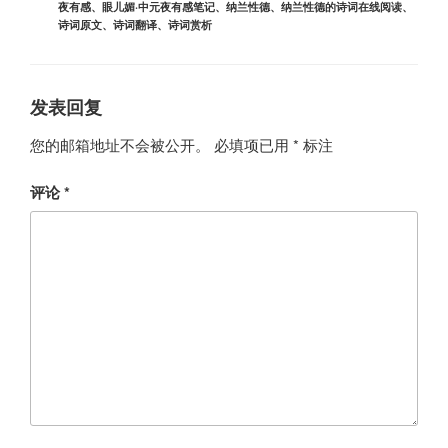
夜有感
、
眼儿媚·中元夜有感笔记
、
纳兰性德
、
纳兰性德的诗词在线阅读
、
诗词原文
、
诗词翻译
、
诗词赏析
发表回复
您的邮箱地址不会被公开。
必填项已用
*
标注
评论
*