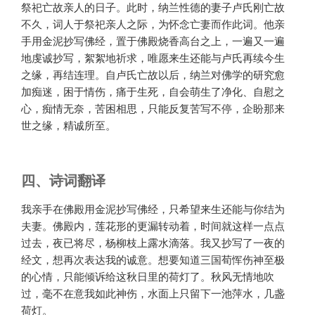
祭祀亡故亲人的日子。此时，纳兰性德的妻子卢氏刚亡故
不久，词人于祭祀亲人之际，为怀念亡妻而作此词。他亲
手用金泥抄写佛经，置于佛殿烧香高台之上，一遍又一遍
地虔诚抄写，絮絮地祈求，唯愿来生还能与卢氏再续今生
之缘，再结连理。自卢氏亡故以后，纳兰对佛学的研究愈
加痴迷，困于情伤，痛于生死，自会萌生了净化、自慰之
心，痴情无奈，苦困相思，只能反复苦写不停，企盼那来
世之缘，精诚所至。
四、诗词翻译
我亲手在佛殿用金泥抄写佛经，只希望来生还能与你结为
夫妻。佛殿内，莲花形的更漏转动着，时间就这样一点点
过去，夜已将尽，杨柳枝上露水滴落。我又抄写了一夜的
经文，想再次表达我的诚意。想要知道三国荀恽伤神至极
的心情，只能倾诉给这秋日里的荷灯了。秋风无情地吹
过，毫不在意我如此神伤，水面上只留下一池萍水，几盏
荷灯。