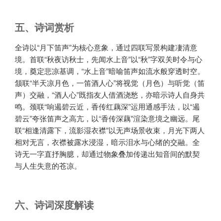
五、诗词赏析
全诗以“月下笛声”为核心意象，通过四联写景构建凄清意
境。首联“秋夜访秋士，先闻水上音”以“秋”字双关时令与心
境，奠定悲凉基调，“水上音”暗喻笛声如流水般穿透时空。
颔联“半天凉月色，一笛酒人心”将视觉（月色）与听觉（笛
声）交融，“酒人心”既指友人借酒浇愁，亦暗示诗人自身共
鸣。颈联“响遏碧云近，香传红藕深”运用通感手法，以“遏
碧云”夸张笛声之高亢，以“香传深藕”渲染意境之幽远。尾
联“相逢清露下，流影湿衣襟”以无声场景收束，月光下两人
相对无言，衣襟被露水浸湿，暗示泪水与心绪的交融。全
诗无一字直抒胸臆，却通过物象叠加传递出知音间的默契
与人生失意的苍凉。
六、诗词深度解读