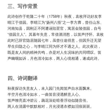
三、写作背景
此诗创作于乾隆二十年（1758年）秋夜，袁枚拜访好友李
晴江于借园。李晴江为“扬州八怪”之一李方膺，曾任山东、
河南知县，因刚正不阿遭诬陷罢官，寓居金陵借园，自号
“借园主人”。其暮年失意，常借酒消愁，以笛声抒怀。袁枚
此时已辞官隐居随园七年，虽曾仕途得意，但因升迁无望
早生归隐之心，与李晴江同为怀才不遇之人。此次夜访，
既是友人间的精神共鸣，亦是对人生况味的共同喟叹。笛
声幽咽如诉，月色清冷如水，两人心境相通，遂成此诗。
四、诗词翻译
秋夜探访失意友人，未入园门先闻笛声自水面飘来。
半空月色清冷如水，一曲笛音浸透醉意人心。
笛声嘹亮直冲碧云，藕花深处暗香浮动似随音传。
两人在清露中默默相对，月光浸透衣襟如泪痕斑斑。