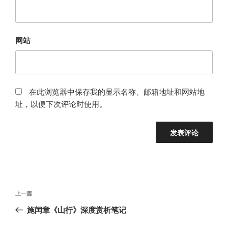
网站
在此浏览器中保存我的显示名称、邮箱地址和网站地
址，以便下次评论时使用。
文
上
上一篇
章
一
施闰章《山行》深度赏析笔记
导
篇