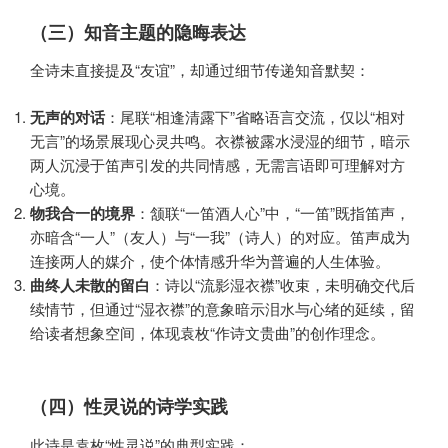
（三）知音主题的隐晦表达
全诗未直接提及“友谊”，却通过细节传递知音默契：
无声的对话
：尾联“相逢清露下”省略语言交流，仅以“相对
无言”的场景展现心灵共鸣。衣襟被露水浸湿的细节，暗示
两人沉浸于笛声引发的共同情感，无需言语即可理解对方
心境。
物我合一的境界
：颔联“一笛酒人心”中，“一笛”既指笛声，
亦暗含“一人”（友人）与“一我”（诗人）的对应。笛声成为
连接两人的媒介，使个体情感升华为普遍的人生体验。
曲终人未散的留白
：诗以“流影湿衣襟”收束，未明确交代后
续情节，但通过“湿衣襟”的意象暗示泪水与心绪的延续，留
给读者想象空间，体现袁枚“作诗文贵曲”的创作理念。
（四）性灵说的诗学实践
此诗是袁枚“性灵说”的典型实践：