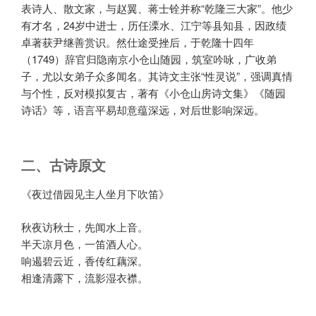
表诗人、散文家，与赵翼、蒋士铨并称“乾隆三大家”。他少
有才名，24岁中进士，历任溧水、江宁等县知县，因政绩
卓著获尹继善赏识。然仕途受挫后，于乾隆十四年
（1749）辞官归隐南京小仓山随园，筑室吟咏，广收弟
子，尤以女弟子众多闻名。其诗文主张“性灵说”，强调真情
与个性，反对模拟复古，著有《小仓山房诗文集》《随园
诗话》等，语言平易却意蕴深远，对后世影响深远。
二、古诗原文
《夜过借园见主人坐月下吹笛》
秋夜访秋士，先闻水上音。
半天凉月色，一笛酒人心。
响遏碧云近，香传红藕深。
相逢清露下，流影湿衣襟。