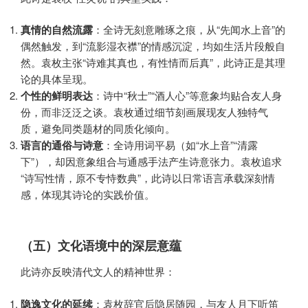
真情的自然流露
：全诗无刻意雕琢之痕，从“先闻水上音”的
偶然触发，到“流影湿衣襟”的情感沉淀，均如生活片段般自
然。袁枚主张“诗难其真也，有性情而后真”，此诗正是其理
论的具体呈现。
个性的鲜明表达
：诗中“秋士”“酒人心”等意象均贴合友人身
份，而非泛泛之谈。袁枚通过细节刻画展现友人独特气
质，避免同类题材的同质化倾向。
语言的通俗与诗意
：全诗用词平易（如“水上音”“清露
下”），却因意象组合与通感手法产生诗意张力。袁枚追求
“诗写性情，原不专恃数典”，此诗以日常语言承载深刻情
感，体现其诗论的实践价值。
（五）文化语境中的深层意蕴
此诗亦反映清代文人的精神世界：
隐逸文化的延续
：袁枚辞官后隐居随园，与友人月下听笛