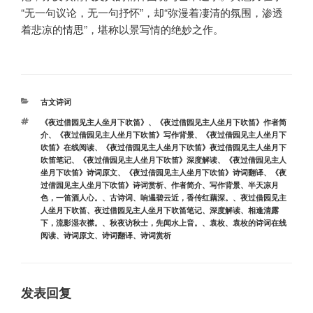
“无一句议论，无一句抒怀”，却“弥漫着凄清的氛围，渗透
着悲凉的情思”，堪称以景写情的绝妙之作。
分
古文诗词
类
标
《夜过借园见主人坐月下吹笛》
、
《夜过借园见主人坐月下吹笛》作者简
签
介
、
《夜过借园见主人坐月下吹笛》写作背景
、
《夜过借园见主人坐月下
吹笛》在线阅读
、
《夜过借园见主人坐月下吹笛》夜过借园见主人坐月下
吹笛笔记
、
《夜过借园见主人坐月下吹笛》深度解读
、
《夜过借园见主人
坐月下吹笛》诗词原文
、
《夜过借园见主人坐月下吹笛》诗词翻译
、
《夜
过借园见主人坐月下吹笛》诗词赏析
、
作者简介
、
写作背景
、
半天凉月
色，一笛酒人心。
、
古诗词
、
响遏碧云近，香传红藕深。
、
夜过借园见主
人坐月下吹笛
、
夜过借园见主人坐月下吹笛笔记
、
深度解读
、
相逢清露
下，流影湿衣襟。
、
秋夜访秋士，先闻水上音。
、
袁枚
、
袁枚的诗词在线
阅读
、
诗词原文
、
诗词翻译
、
诗词赏析
发表回复