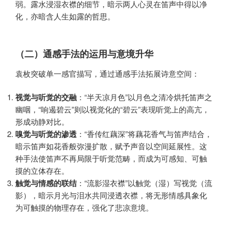
弱。露水浸湿衣襟的细节，暗示两人心灵在笛声中得以净
化，亦暗含人生如露的哲思。
（二）通感手法的运用与意境升华
袁枚突破单一感官描写，通过通感手法拓展诗意空间：
视觉与听觉的交融
：“半天凉月色”以月色之清冷烘托笛声之
幽咽，“响遏碧云”则以视觉化的“碧云”表现听觉上的高亢，
形成动静对比。
嗅觉与听觉的渗透
：“香传红藕深”将藕花香气与笛声结合，
暗示笛声如花香般弥漫扩散，赋予声音以空间延展性。这
种手法使笛声不再局限于听觉范畴，而成为可感知、可触
摸的立体存在。
触觉与情感的联结
：“流影湿衣襟”以触觉（湿）写视觉（流
影），暗示月光与泪水共同浸透衣襟，将无形情感具象化
为可触摸的物理存在，强化了悲凉意境。