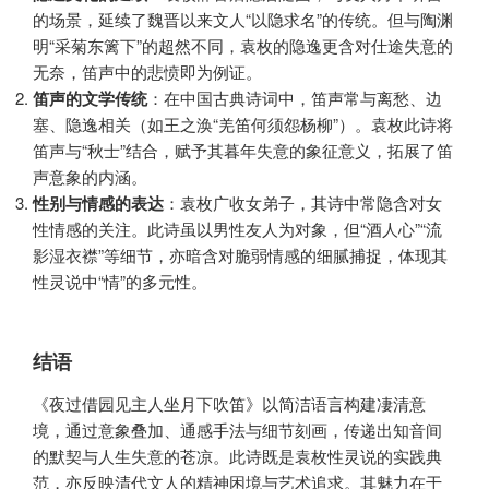
的场景，延续了魏晋以来文人“以隐求名”的传统。但与陶渊
明“采菊东篱下”的超然不同，袁枚的隐逸更含对仕途失意的
无奈，笛声中的悲愤即为例证。
笛声的文学传统
：在中国古典诗词中，笛声常与离愁、边
塞、隐逸相关（如王之涣“羌笛何须怨杨柳”）。袁枚此诗将
笛声与“秋士”结合，赋予其暮年失意的象征意义，拓展了笛
声意象的内涵。
性别与情感的表达
：袁枚广收女弟子，其诗中常隐含对女
性情感的关注。此诗虽以男性友人为对象，但“酒人心”“流
影湿衣襟”等细节，亦暗含对脆弱情感的细腻捕捉，体现其
性灵说中“情”的多元性。
结语
《夜过借园见主人坐月下吹笛》以简洁语言构建凄清意
境，通过意象叠加、通感手法与细节刻画，传递出知音间
的默契与人生失意的苍凉。此诗既是袁枚性灵说的实践典
范，亦反映清代文人的精神困境与艺术追求。其魅力在于