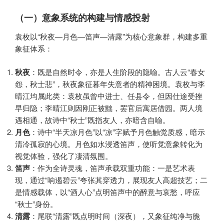
（一）意象系统的构建与情感投射
袁枚以“秋夜—月色—笛声—清露”为核心意象群，构建多重
象征体系：
秋夜
：既是自然时令，亦是人生阶段的隐喻。古人云“春女
怨，秋士悲”，秋夜象征暮年失意者的精神困境。袁枚与李
晴江均属此类：袁枚虽曾中进士、任县令，但因仕途受挫
早归隐；李晴江则因刚正被黜，罢官后寓居借园。两人境
遇相通，故诗中“秋士”既指友人，亦暗含自喻。
月色
：诗中“半天凉月色”以“凉”字赋予月色触觉质感，暗示
清冷孤寂的心境。月色如水浸透笛声，使听觉意象转化为
视觉体验，强化了凄清氛围。
笛声
：作为全诗灵魂，笛声承载双重功能：一是艺术表
现，通过“响遏碧云”夸张其穿透力，展现友人高超技艺；二
是情感载体，以“酒人心”点明笛声中的醉意与哀愁，呼应
“秋士”身份。
清露
：尾联“清露”既点明时间（深夜），又象征纯净与脆