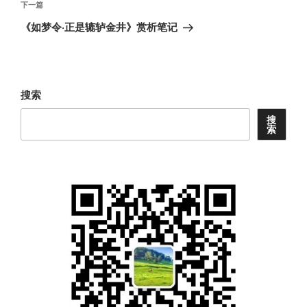
航
文
下
下一篇
章
一
《如梦令·正是辘轳金井》赏析笔记
篇
文
章
搜索
搜
索