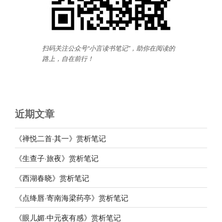
扫码关注公众号“小言读书笔记”，助你在阅读的
路上，自在前行
！
近期文章
《禅悦二首·其一》赏析笔记
《生查子·旅夜》赏析笔记
《西湖春晓》赏析笔记
《点绛唇·寄南海梁药亭》赏析笔记
《眼儿媚·中元夜有感》赏析笔记