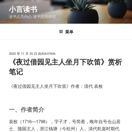
跳
小言读书
至
读书点亮内心 读书照亮前程
内
容
菜单
发
2025 年 11 月 25 日
由
XIAOYAN
布
《夜过借园见主人坐月下吹笛》赏析
于
笔记
《夜过借园见主人坐月下吹笛》作者：清代 袁枚
一、作者简介
袁枚（1716—1798），字子才，号简斋，晚年自号仓山居
士、随园主人，浙江钱塘（今杭州）人。清代乾嘉时期代