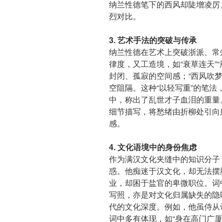
纳兰性德笔下的西风却陡增凌厉
烈对比。
3. 艺术手法的突破与传承
纳兰性德在艺术上突破浙派、常
律度，又工造境，如“衰草连天”
封闭、孤寂的空间感；“西风吹
空阻隔。这种“以轻写重”的笔
中，称出了乱世才子血泪的重量
细节描写，将愁绪由折柳处引向
感。
4. 文化语境中的身份焦虑
作为满汉文化夹缝中的知识分子
惑。他痴迷于汉文化，却无法摆
业，却困于盐官的卑微职位。词
写照，亦是对文化归属缺失的隐
代的文化深度。例如，他虽侍从
词中多有体现，如“身在高门广厦