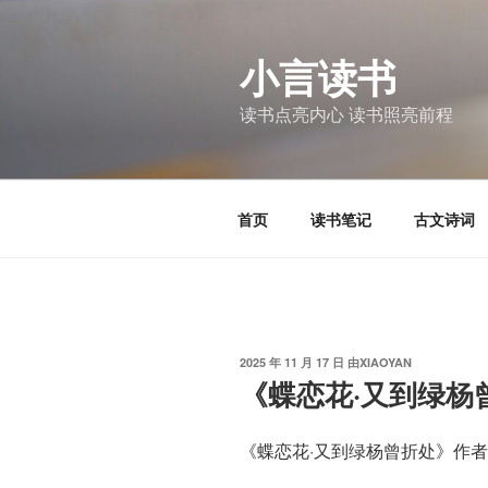
跳
至
小言读书
内
容
读书点亮内心 读书照亮前程
首页
读书笔记
古文诗词
发
2025 年 11 月 17 日
由
XIAOYAN
布
《蝶恋花·又到绿杨
于
《蝶恋花·又到绿杨曾折处》作者