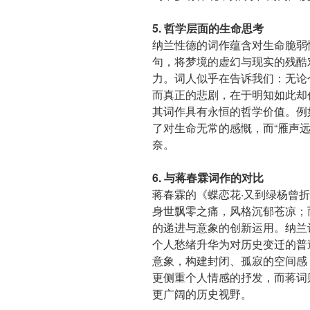
5. 哲学层面的生命思考
纳兰性德的词作蕴含对生命脆弱
句，将梦境的虚幻与现实的残酷
力。词人似乎在告诉我们：无论
而真正的悲剧，在于明知如此却
其词作具有永恒的哲学价值。例
了对生命无常的感慨，而“雁声
奈。
6. 与蒋春霖词作的对比
蒋春霖的《蝶恋花·又到绿杨曾
身世飘零之痛，风格沉郁苍凉；
的递进与意象的创新运用。纳兰
个人愁绪升华为对历史变迁的普遍
意象，构建封闭、孤寂的空间感
更侧重个人情感的抒发，而蒋词
更广阔的历史视野。