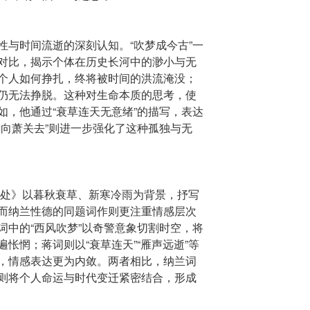
性与时间流逝的深刻认知。“吹梦成今古”一
对比，揭示个体在历史长河中的渺小与无
个人如何挣扎，终将被时间的洪流淹没；
仍无法挣脱。这种对生命本质的思考，使
如，他通过“衰草连天无意绪”的描写，表达
远向萧关去”则进一步强化了这种孤独与无
折处》以暮秋衰草、新寒冷雨为背景，抒写
而纳兰性德的同题词作则更注重情感层次
词中的“西风吹梦”以奇警意象切割时空，将
怅惘；蒋词则以“衰草连天”“雁声远逝”等
，情感表达更为内敛。两者相比，纳兰词
则将个人命运与时代变迁紧密结合，形成