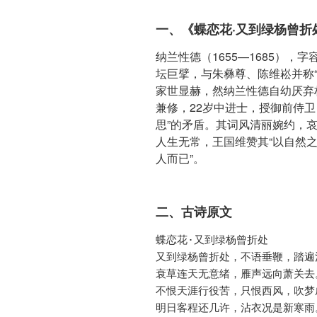
一、《蝶恋花·又到绿杨曾折
纳兰性德（1655—1685）
坛巨擘，与朱彝尊、陈维崧并称
家世显赫，然纳兰性德自幼厌弃
兼修，22岁中进士，授御前侍
思”的矛盾。其词风清丽婉约，
人生无常，王国维赞其“以自然
人而已”。
二、古诗原文
蝶恋花·又到绿杨曾折处

又到绿杨曾折处，不语垂鞭，踏遍清
衰草连天无意绪，雁声远向萧关去。
不恨天涯行役苦，只恨西风，吹梦成
明日客程还几许，沾衣况是新寒雨