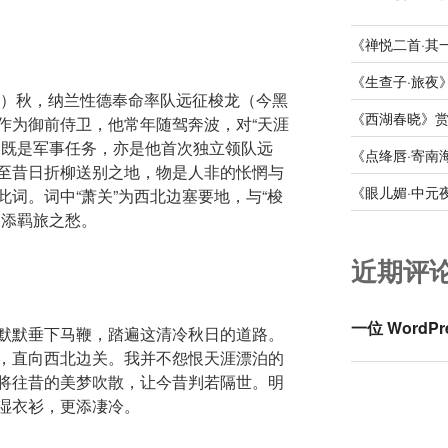
《禅悦二首·其
《生查子·旅夜
年）秋，纳兰性德奉命率队远征梭龙（今黑
《西湖春晓》
作为御前侍卫，他常年随驾奔波，对“天涯
，既是军事任务，亦是他首次独立领队远
《点绛唇·寄南
至昔日折柳送别之地，物是人非的怅惘与
《眼儿媚·中元
词。词中“萧关”为西北边塞要地，与“梭
更添羁旅之愁。
近期评
一位 WordPr
默默垂下马鞭，踏遍这清冷秋日的道路。
，直向西北边关。我并不怨恨天涯漂泊的
将往昔的美梦吹散，让今昔判若隔世。明
湿衣衫，更添凄冷。