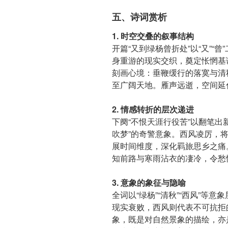
五、诗词赏析
1. 时空交叠的叙事结构
开篇“又到绿杨曾折处”以“又”“
身重游的现实交织，奠定怅惘基
刻画心境：垂鞭缓行的落寞与清
至广阔天地。雁声远逝，空间延
2. 情感转折的层次递进
下阕“不恨天涯行役苦”以翻笔出
吹梦”的奇警意象。西风凌厉，将
展时间维度，深化羁旅思乡之痛。
知前路与寒雨沾衣的凄冷，令愁
3. 意象的象征与隐喻
全词以“绿杨”“清秋”“西风”等
现实衰败，西风则代表不可抗拒
象，既是对自然景象的描绘，亦