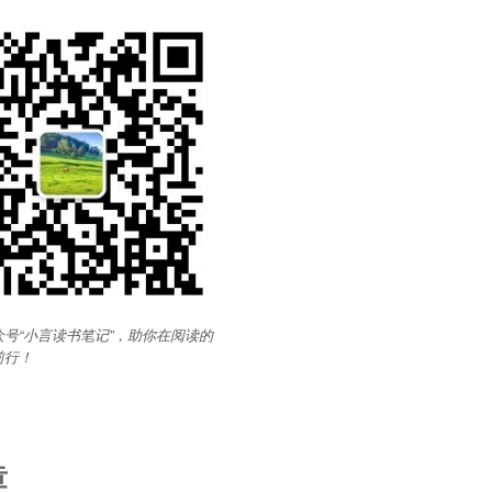
号“小言读书笔记”，助你在阅读的
前行
！
章