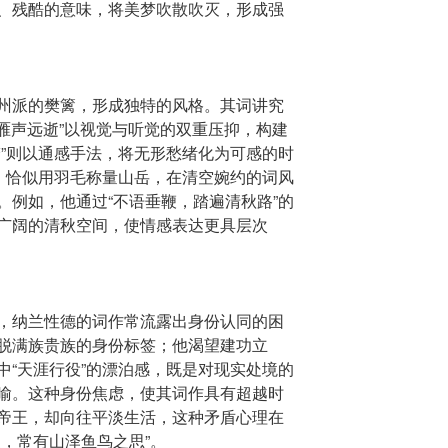
、残酷的意味，将美梦吹散吹灭，形成强
州派的樊篱，形成独特的风格。其词讲究
“雁声远逝”以视觉与听觉的双重压抑，构建
梦”则以通感手法，将无形愁绪化为可感的时
法，恰似用羽毛称量山岳，在清空婉约的词风
。例如，他通过“不语垂鞭，踏遍清秋路”的
广阔的清秋空间，使情感表达更具层次
，纳兰性德的词作常流露出身份认同的困
脱满族贵族的身份标签；他渴望建功立
中“天涯行役”的漂泊感，既是对现实处境的
喻。这种身份焦虑，使其词作具有超越时
帝王，却向往平淡生活，这种矛盾心理在
，常有山泽鱼鸟之思”。