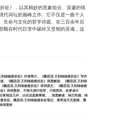
曾折处》，以其精妙的意象组合、深邃的情
清代词坛的巅峰之作。它不仅是一曲个人
、生命与文化的哲学诗篇。在三百余年后
那颗在时代巨变中破碎又坚韧的灵魂，这
又到绿杨曾折处》作者简介
、
《蝶恋花·又到绿杨曾折处》写作
阅读
、
《蝶恋花·又到绿杨曾折处》深度解读
、
《蝶恋花·又到绿
、
《蝶恋花·又到绿杨曾折处》诗词原文
、
《蝶恋花·又到绿杨曾
折处》诗词赏析
、
不恨天涯行役苦，只恨西风，吹梦成今
日客程还几许，沾衣况是新寒雨。
、
深度解读
、
纳兰性德
、
纳
杨曾折处
、
蝶恋花·又到绿杨曾折处笔记
、
衰草连天无意绪，雁
诗词赏析