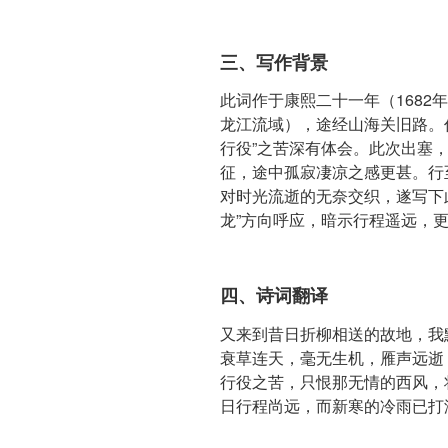
三、写作背景
此词作于康熙二十一年（1682
龙江流域），途经山海关旧路。
行役”之苦深有体会。此次出塞
征，途中孤寂凄凉之感更甚。行
对时光流逝的无奈交织，遂写下此
龙”方向呼应，暗示行程遥远，
四、诗词翻译
又来到昔日折柳相送的故地，我
衰草连天，毫无生机，雁声远逝
行役之苦，只恨那无情的西风，
日行程尚远，而新寒的冷雨已打