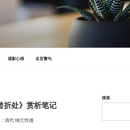
观影心得
名言警句
搜索
曾折处》赏析笔记
：清代 纳兰性德