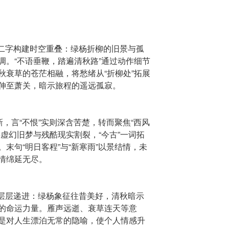
曾”二字构建时空重叠：绿杨折柳的旧景与孤
调。“不语垂鞭，踏遍清秋路”通过动作细节
秋衰草的苍茫相融，将愁绪从“折柳处”拓展
伸至萧关，暗示旅程的遥远孤寂。
新，言“不恨”实则深含苦楚，转而聚焦“西风
虚幻旧梦与残酷现实割裂，“今古”一词拓
末句“明日客程”与“新寒雨”以景结情，未
情绵延无尽。
意象层层递进：绿杨象征往昔美好，清秋暗示
的命运力量。雁声远逝、衰草连天等意
是对人生漂泊无常的隐喻，使个人情感升