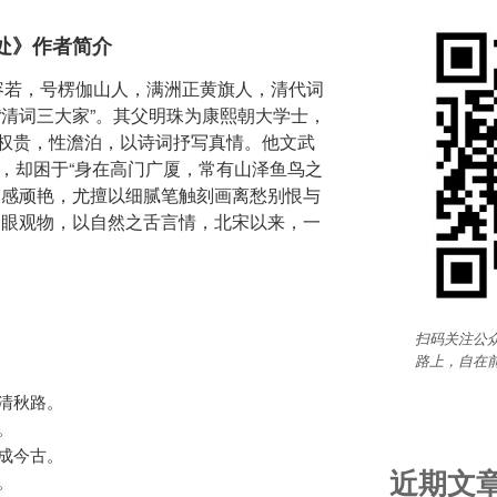
处》作者简介
，字容若，号楞伽山人，满洲正黄旗人，清代词
“清词三大家”。其父明珠为康熙朝大学士，
权贵，性澹泊，以诗词抒写真情。他文武
卫，却困于“身在高门广厦，常有山泽鱼鸟之
哀感顽艳，尤擅以细腻笔触刻画离愁别恨与
之眼观物，以自然之舌言情，北宋以来，一
扫码关注公众
路上，自在
秋路。



今古。

近期文
。