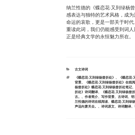
纳兰性德的《蝶恋花·又到绿杨
感表达与独特的艺术风格，成为
命运的哀歌，更是一部关于时代
重读此词，我们仍能感受到词人
正是经典文学的永恒魅力所在。
分
古文诗词
类
标
《蝶恋花·又到绿杨曾折处》
、
《蝶恋花·
签
背景
、
《蝶恋花·又到绿杨曾折处》在线
杨曾折处》蝶恋花·又到绿杨曾折处笔记
折处》诗词翻译
、
《蝶恋花·又到绿杨曾
古。
、
作者简介
、
写作背景
、
古诗词
、
明
兰性德的诗词在线阅读
、
蝶恋花·又到绿
声远向萧关去。
、
诗词原文
、
诗词翻译
、