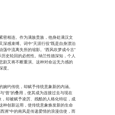
紧密相连。作为满族贵族，他身处满汉文
又深感束缚。词中“天涯行役”既是自身漂泊
动荡中流离失所的缩影。“西风吹梦成今古”
揭示历史轮回的必然性。纳兰性德深知，个人
悲剧又将不断重演。这种对命运无力感的
深度。
的婉约传统，却赋予传统意象新的内涵。
”与“曾”的叠用，使其成为连接过去与现在
现象，却被赋予凌厉、残酷的人格化特征，成
这种创新运用，使传统意象焕发新的生命
到西洲”中的南风是传递爱情的浪漫信使，而