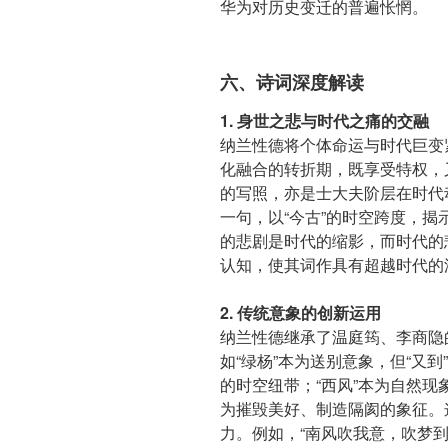
华为对历史变迁的普遍怅惘。
六、诗词深度解读
1. 身世之悲与时代之痛的交融
纳兰性德将个体命运与时代巨变
化融合的转折期，既享受特权，
的写照，亦是士大夫阶层在时代
一句，以“今古”的时空跨度，
的悲剧是时代的缩影，而时代的
认知，使其词作具有超越时代的
2. 传统意象的创新运用
纳兰性德继承了温庭筠、李商隐
如“绿杨”本为送别意象，但“又到
的时空纽带；“西风”本为自然
为摧毁美好、制造隔阂的象征。
力。例如，“南风吹我意，吹梦