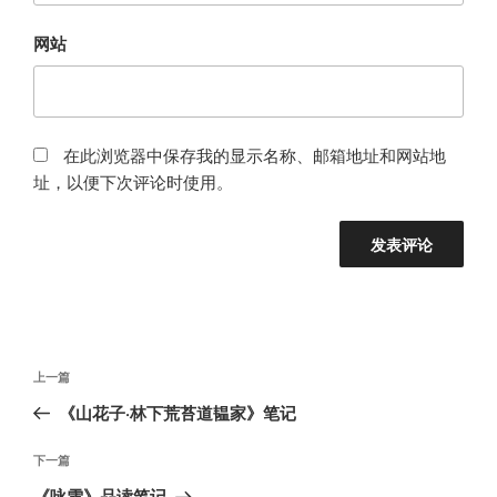
网站
在此浏览器中保存我的显示名称、邮箱地址和网站地
址，以便下次评论时使用。
文
上
上一篇
章
一
《山花子·林下荒苔道韫家》笔记
导
篇
航
文
下
下一篇
章
一
《咏雪》品读笔记