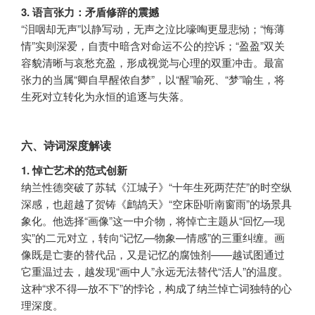
3. 语言张力：矛盾修辞的震撼
“泪咽却无声”以静写动，无声之泣比嚎啕更显悲恸；“悔薄
情”实则深爱，自责中暗含对命运不公的控诉；“盈盈”双关
容貌清晰与哀愁充盈，形成视觉与心理的双重冲击。最富
张力的当属“卿自早醒侬自梦”，以“醒”喻死、“梦”喻生，将
生死对立转化为永恒的追逐与失落。
六、诗词深度解读
1. 悼亡艺术的范式创新
纳兰性德突破了苏轼《江城子》“十年生死两茫茫”的时空纵
深感，也超越了贺铸《鹧鸪天》“空床卧听南窗雨”的场景具
象化。他选择“画像”这一中介物，将悼亡主题从“回忆—现
实”的二元对立，转向“记忆—物象—情感”的三重纠缠。画
像既是亡妻的替代品，又是记忆的腐蚀剂——越试图通过
它重温过去，越发现“画中人”永远无法替代“活人”的温度。
这种“求不得—放不下”的悖论，构成了纳兰悼亡词独特的心
理深度。