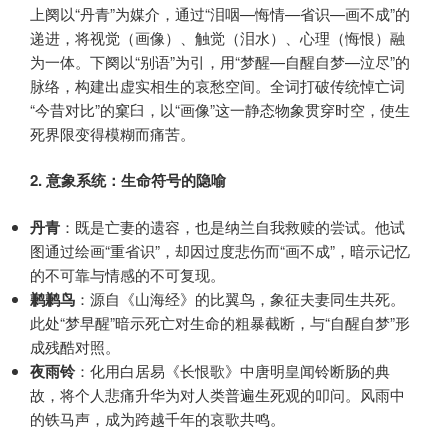
上阕以“丹青”为媒介，通过“泪咽—悔情—省识—画不成”的
递进，将视觉（画像）、触觉（泪水）、心理（悔恨）融
为一体。下阕以“别语”为引，用“梦醒—自醒自梦—泣尽”的
脉络，构建出虚实相生的哀愁空间。全词打破传统悼亡词
“今昔对比”的窠臼，以“画像”这一静态物象贯穿时空，使生
死界限变得模糊而痛苦。
2. 意象系统：生命符号的隐喻
丹青
：既是亡妻的遗容，也是纳兰自我救赎的尝试。他试
图通过绘画“重省识”，却因过度悲伤而“画不成”，暗示记忆
的不可靠与情感的不可复现。
鹣鹣鸟
：源自《山海经》的比翼鸟，象征夫妻同生共死。
此处“梦早醒”暗示死亡对生命的粗暴截断，与“自醒自梦”形
成残酷对照。
夜雨铃
：化用白居易《长恨歌》中唐明皇闻铃断肠的典
故，将个人悲痛升华为对人类普遍生死观的叩问。风雨中
的铁马声，成为跨越千年的哀歌共鸣。