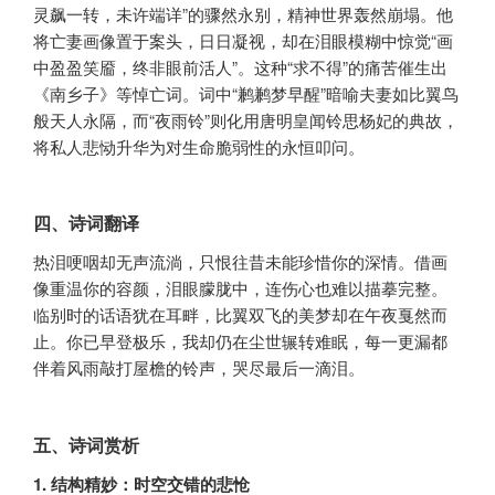
灵飙一转，未许端详”的骤然永别，精神世界轰然崩塌。他
将亡妻画像置于案头，日日凝视，却在泪眼模糊中惊觉“画
中盈盈笑靥，终非眼前活人”。这种“求不得”的痛苦催生出
《南乡子》等悼亡词。词中“鹣鹣梦早醒”暗喻夫妻如比翼鸟
般天人永隔，而“夜雨铃”则化用唐明皇闻铃思杨妃的典故，
将私人悲恸升华为对生命脆弱性的永恒叩问。
四、诗词翻译
热泪哽咽却无声流淌，只恨往昔未能珍惜你的深情。借画
像重温你的容颜，泪眼朦胧中，连伤心也难以描摹完整。
临别时的话语犹在耳畔，比翼双飞的美梦却在午夜戛然而
止。你已早登极乐，我却仍在尘世辗转难眠，每一更漏都
伴着风雨敲打屋檐的铃声，哭尽最后一滴泪。
五、诗词赏析
1. 结构精妙：时空交错的悲怆