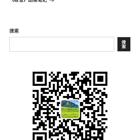
篇
文
章
搜索
搜
索