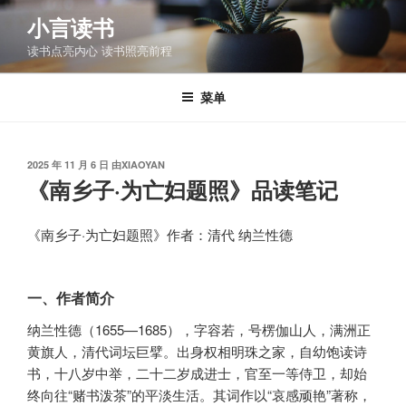
跳
小言读书
至
读书点亮内心 读书照亮前程
内
容
菜单
发
2025 年 11 月 6 日
由
XIAOYAN
布
《南乡子·为亡妇题照》品读笔记
于
《南乡子·为亡妇题照》作者：清代 纳兰性德
一、作者简介
纳兰性德（1655—1685），字容若，号楞伽山人，满洲正
黄旗人，清代词坛巨擘。出身权相明珠之家，自幼饱读诗
书，十八岁中举，二十二岁成进士，官至一等侍卫，却始
终向往“赌书泼茶”的平淡生活。其词作以“哀感顽艳”著称，