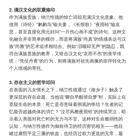
2. 满汉文化的双重烙印
作为满族贵族，纳兰性德的悼亡词却充满汉文化意象。他
借用《诗经》“鹣鹣鸟”喻夫妻，《长恨歌》“夜雨铃”喻哀
思，甚至直接化用元好问“一片伤心画不成”的诗句。这种文
化融合并非简单的模仿，而是将满族“尚真”的情感表达与汉
族“尚雅”的艺术追求相结合。例如“泪咽却无声”的隐忍，既
符合满族贵族的教养，又暗合汉文化“哀而不伤”的美学传
统；“凭仗丹青”的行为，则将满族对祖先画像的崇拜转化为
个人情感的寄托。
3. 存在主义的哲学叩问
在表面的儿女情长之下，纳兰性德通过《南乡子》触及了
更深层的存在命题。当他说“卿自早醒侬自梦”时，实际上在
质疑生命的本质：死亡是否意味着彻底的终结？生者的记
忆能否超越肉体的消亡？“泣尽风檐夜雨铃”的持续哭泣，暗
示着人类面对死亡时的无力与不甘。这种对生命脆弱性的
认知，与纳兰性德作为御前侍卫的经历密切相关——他目
睹过康熙平定三藩的铁血，也经历过权力更迭的无常，最