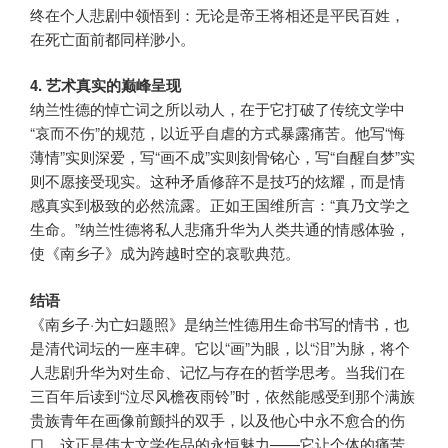
终在个人悲剧中领悟到：无论是帝王将相还是平民百姓，
在死亡面前都同样渺小。
4. 艺术真实的巅峰呈现
纳兰性德的悼亡词之所以动人，在于它打破了传统文学中
“哀而不伤”的规范，以近乎自虐的方式暴露痛苦。他写“悔
薄情”实则深爱，写“画不成”实则刻骨铭心，写“自醒自梦”实
则不愿接受现实。这种矛盾修辞不是技巧的炫耀，而是情
感真实到极致的必然流露。正如王国维所言：“真乃文学之
生命。”纳兰性德将私人悲痛升华为人类共通的情感体验，
使《南乡子》成为跨越时空的哀歌典范。
结语
《南乡子·为亡妇题照》是纳兰性德用生命书写的情书，也
是清代词坛的一座丰碑。它以“画”为眼，以“泪”为脉，将个
人悲剧升华为对生命、记忆与存在的哲学思考。当我们在
三百年后读到“泣尽风檐夜雨铃”时，依然能感受到那个满族
贵族青年在画像前颤抖的双手，以及他心中永不愈合的伤
口。这正是伟大文学作品的永恒魅力——它让个体的痛苦