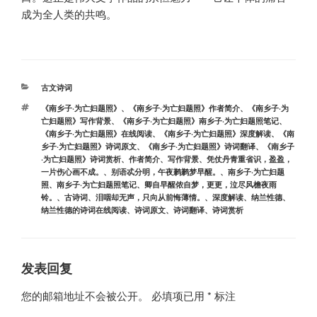
成为全人类的共鸣。
分
古文诗词
类
标
《南乡子·为亡妇题照》
、
《南乡子·为亡妇题照》作者简介
、
《南乡子·为
签
亡妇题照》写作背景
、
《南乡子·为亡妇题照》南乡子·为亡妇题照笔记
、
《南乡子·为亡妇题照》在线阅读
、
《南乡子·为亡妇题照》深度解读
、
《南
乡子·为亡妇题照》诗词原文
、
《南乡子·为亡妇题照》诗词翻译
、
《南乡子
·为亡妇题照》诗词赏析
、
作者简介
、
写作背景
、
凭仗丹青重省识，盈盈，
一片伤心画不成。
、
别语忒分明，午夜鹣鹣梦早醒。
、
南乡子·为亡妇题
照
、
南乡子·为亡妇题照笔记
、
卿自早醒侬自梦，更更，泣尽风檐夜雨
铃。
、
古诗词
、
泪咽却无声，只向从前悔薄情。
、
深度解读
、
纳兰性德
、
纳兰性德的诗词在线阅读
、
诗词原文
、
诗词翻译
、
诗词赏析
发表回复
您的邮箱地址不会被公开。
必填项已用
*
标注