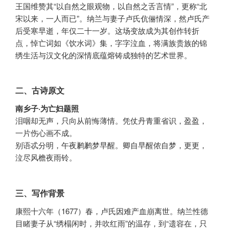
王国维赞其“以自然之眼观物，以自然之舌言情”，更称“北
宋以来，一人而已”。纳兰与妻子卢氏伉俪情深，然卢氏产
后受寒早逝，年仅二十一岁。这场变故成为其创作转折
点，悼亡词如《饮水词》集，字字泣血，将满族贵族的锦
绣生活与汉文化的深情底蕴熔铸成独特的艺术世界。
二、古诗原文
南乡子·为亡妇题照
泪咽却无声，只向从前悔薄情。凭仗丹青重省识，盈盈，
一片伤心画不成。
别语忒分明，午夜鹣鹣梦早醒。卿自早醒侬自梦，更更，
泣尽风檐夜雨铃。
三、写作背景
康熙十六年（1677）春，卢氏因难产血崩离世。纳兰性德
目睹妻子从“绣榻闲时，并吹红雨”的温存，到“遗容在，只