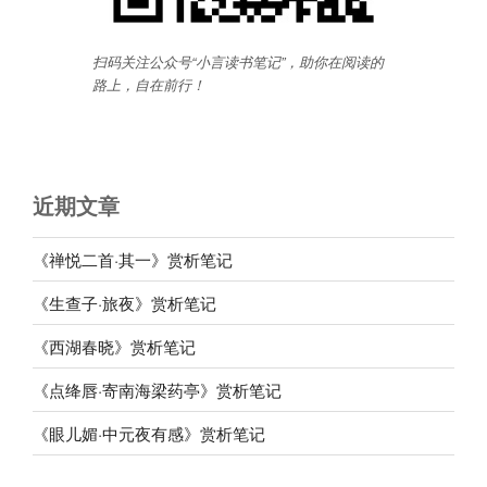
扫码关注公众号“小言读书笔记”，助你在阅读的
路上，自在前行
！
近期文章
《禅悦二首·其一》赏析笔记
《生查子·旅夜》赏析笔记
《西湖春晓》赏析笔记
《点绛唇·寄南海梁药亭》赏析笔记
《眼儿媚·中元夜有感》赏析笔记