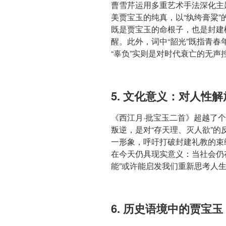
曹雪芹运用多重艺术手法深化主题
美贾宝玉的纯真，以“纨绔膏粱”
既是贾宝玉的命根子，也是封建
醒。此外，词中“韶光”既指青
“辜负”实则是对时代衰亡的无声
5. 文化意义：对人性
《西江月·批宝玉二首》超越了
叛逆，是对“存天理、灭人欲”
一形象，呼吁打破封建礼教的束
在今天仍具现实意义：当社会仍存
能”或许能启发我们重新思考人
6. 历史语境中的贾宝