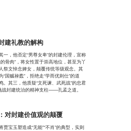
对封建礼教的解构
其一，他否定“男尊女卑”的封建伦理，宣称
做的骨肉”，将女性置于崇高地位，甚至为丫
人祭文悼念婢女，颠覆传统等级观念。其
“国贼禄蠹”，拒绝走“学而优则仕”的道
鸣。其三，他质疑“文死谏、武死战”的忠君
接挑战封建统治的精神支柱——孔孟之道。
判：对封建价值观的颠覆
贾宝玉塑造成“无能”“不肖”的典型，实则