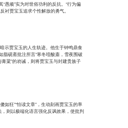
“愚顽”实为对世俗功利的反抗。“行为偏
，反衬贾宝玉追求个性解放的勇气。
比，暗示贾宝玉的人生轨迹。他生于钟鸣鼎食
如脂砚斋批注所言“寒冬噎酸齑，雪夜围破
与膏粱”的劝诫，则将贾宝玉与封建贵族子
傻如狂”“怕读文章”，生动刻画贾宝玉的率
笔法，则以极端化语言强化反讽效果，使批判