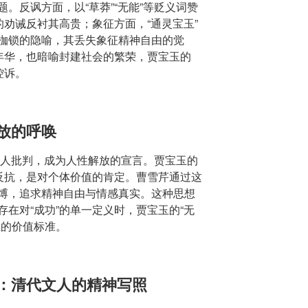
。反讽方面，以“草莽”“无能”等贬义词赞
的劝诫反衬其高贵；象征方面，“通灵宝玉”
枷锁的隐喻，其丢失象征精神自由的觉
春年华，也暗喻封建社会的繁荣，贾宝玉的
控诉。
解放的呼唤
个人批判，成为人性解放的宣言。贾宝玉的
的反抗，是对个体价值的肯定。曹雪芹通过这
缚，追求精神自由与情感真实。这种思想
在对“成功”的单一定义时，贾宝玉的“无
生的价值标准。
玉：清代文人的精神写照