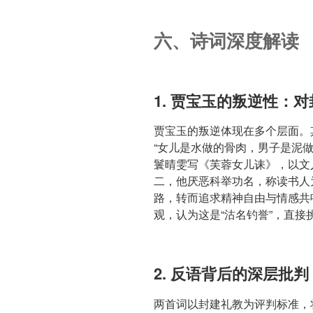
六、诗词深度解读
1. 贾宝玉的叛逆性：
贾宝玉的叛逆体现在多个层面。
“女儿是水做的骨肉，男子是泥
鬟晴雯写《芙蓉女儿诔》，以文
二，他厌恶科举功名，称读书人为
路，转而追求精神自由与情感共
观，认为这是“沽名钓誉”，直
2. 反语背后的深层批
两首词以封建礼教为评判标准，将