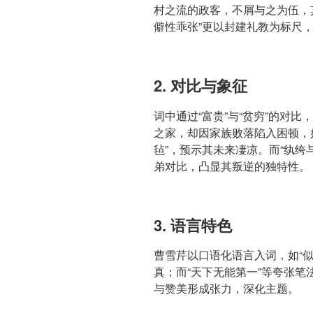
村之流的政客，不屑与之为伍，其
僻性乖张”更以封建礼教为标尺
2. 对比与象征
词中通过“富贵”与“贫穷”的对
之家，却因家族败落陷入困顿，
毡”，预示其未来凄凉。而“纨绔
弟对比，凸显其叛逆的独特性。
3. 语言特色
曹雪芹以口语化语言入词，如“似
真；而“天下无能第一”等夸张
与赞美形成张力，深化主题。