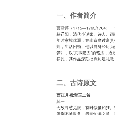
一、作者简介
曹雪芹（1715—1763/17
籍辽阳，清代小说家、诗人、画
年时家境优渥，在南京度过富贵
郊，生活困顿。他以自身经历为
梦》，以“真事隐去”的笔法，
挣扎，其作品深刻批判封建礼教
二、古诗原文
西江月·批宝玉二首
其一
无故寻愁觅恨，有时似傻如狂。
潦倒不通世务，愚顽怕读文章。