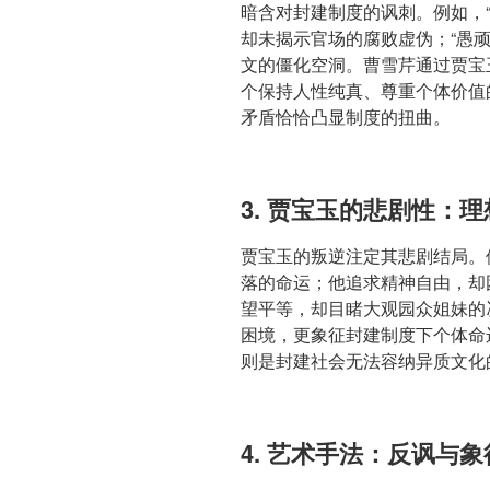
暗含对封建制度的讽刺。例如，
却未揭示官场的腐败虚伪；“愚
文的僵化空洞。曹雪芹通过贾宝
个保持人性纯真、尊重个体价值
矛盾恰恰凸显制度的扭曲。
3. 贾宝玉的悲剧性：
贾宝玉的叛逆注定其悲剧结局。
落的命运；他追求精神自由，却困
望平等，却目睹大观园众姐妹的
困境，更象征封建制度下个体命运
则是封建社会无法容纳异质文化
4. 艺术手法：反讽与