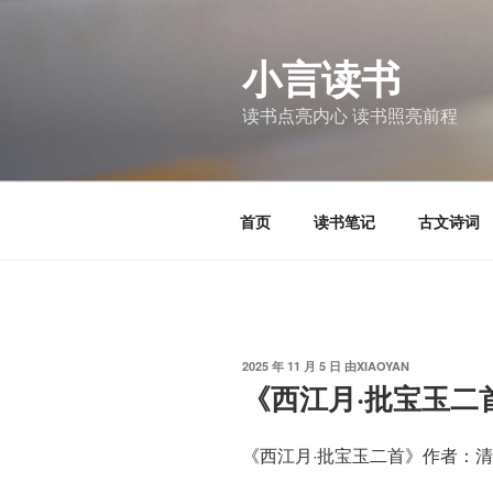
跳
至
小言读书
内
容
读书点亮内心 读书照亮前程
首页
读书笔记
古文诗词
发
2025 年 11 月 5 日
由
XIAOYAN
布
《西江月·批宝玉二
于
《西江月·批宝玉二首》作者：清