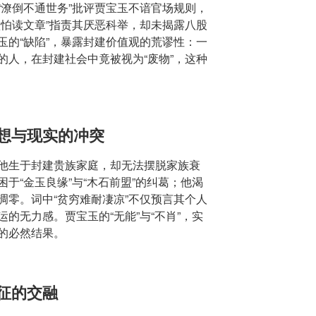
“潦倒不通世务”批评贾宝玉不谙官场规则，
顽怕读文章”指责其厌恶科举，却未揭露八股
玉的“缺陷”，暴露封建价值观的荒谬性：一
的人，在封建社会中竟被视为“废物”，这种
理想与现实的冲突
他生于封建贵族家庭，却无法摆脱家族衰
于“金玉良缘”与“木石前盟”的纠葛；他渴
凋零。词中“贫穷难耐凄凉”不仅预言其个人
的无力感。贾宝玉的“无能”与“不肖”，实
的必然结果。
象征的交融