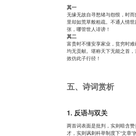
其一
无缘无故自寻愁绪与怨恨，时而
里却如荒草般粗疏。不通人情世
张，哪管世人诽谤！
其二
富贵时不懂安享家业，贫穷时难
均无贡献。堪称天下无能之首，
效仿此子行径！
五、诗词赏析
1. 反语与双关
两首词表面是批判，实则暗含赞
才，实则讽刺科举制度下“文章”