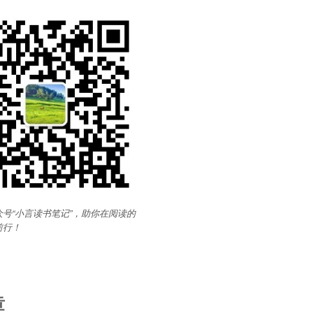
号“小言读书笔记”，助你在阅读的
前行
！
章