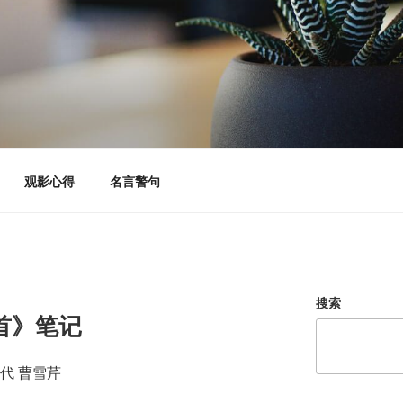
观影心得
名言警句
搜索
首》笔记
代 曹雪芹