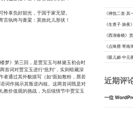
可怜辜负好韶光，于国于家无望。
《禅悦二首·其
寄言纨绔与膏粱：莫效此儿形状！
《生查子·旅夜
《西湖春晓》
《点绛唇·寄南
《眼儿媚·中元
红楼梦》第三回，是贾宝玉与林黛玉初会时
以两首词对贾宝玉进行“批判”，实则暗藏深
作者通过其外貌描写（如“面如敷粉，唇若
近期评
反语词作揭示其叛逆内核。这两首词既是对
礼教价值观的挑战，为后续情节中贾宝玉
一位 WordPr