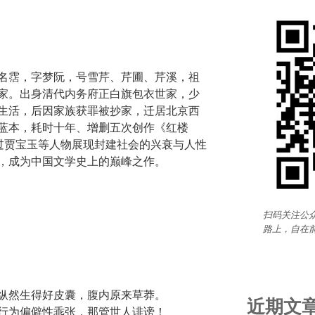
64），名霑，字梦阮，号雪芹、芹圃、芹溪，祖
家。出身清代内务府正白旗包衣世家，少
生活，后因家族获罪被抄家，迁居北京西
蓝本，耗时十年、增删五次创作《红楼
通过贾宝玉等人物展现封建社会的兴衰与人性
，成为中国文学史上的巅峰之作。
扫码关注公众
路上，自在
纵然生得好皮囊，腹内原来草莽。
近期文
行为偏僻性乖张，那管世人诽谤！