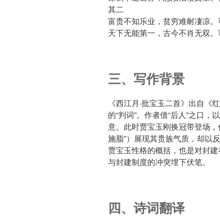
其二
富贵不知乐业，贫穷难耐凄凉。
天下无能第一，古今不肖无双。
三、写作背景
《西江月·批宝玉二首》出自《
的“判词”。作者借“后人”之口，
意。此时贾宝玉刚换冠带登场，
施脂”）展现其贵族气质，却以
贾宝玉性格的概括，也是对封建
与封建制度的冲突埋下伏笔。
四、诗词翻译