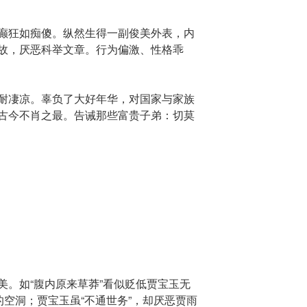
癫狂如痴傻。纵然生得一副俊美外表，内
故，厌恶科举文章。行为偏激、性格乖
耐凄凉。辜负了大好年华，对国家与家族
古今不肖之最。告诫那些富贵子弟：切莫
美。如“腹内原来草莽”看似贬低贾宝玉无
的空洞；贾宝玉虽“不通世务”，却厌恶贾雨