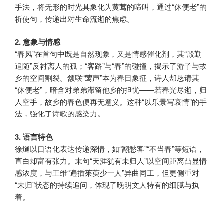
手法，将无形的时光具象化为黄莺的啼叫，通过“休便老”的
祈使句，传递出对生命流逝的焦虑。
2. 意象与情感
“春风”在首句中既是自然现象，又是情感催化剂，其“殷勤
追随”反衬离人的孤；“客路”与“春”的碰撞，揭示了游子与故
乡的空间割裂。颔联“莺声”本为春日象征，诗人却恳请其
“休便老”，暗含对弟弟滞留他乡的担忧——若春光尽逝，归
人空手，故乡的春色便再无意义。这种“以乐景写哀情”的手
法，强化了诗歌的感染力。
3. 语言特色
徐熥以口语化表达传递深情，如“翻愁客”“不当春”等短语，
直白却富有张力。末句“天涯犹有未归人”以空间距离凸显情
感浓度，与王维“遍插茱萸少一人”异曲同工，但更侧重对
“未归”状态的持续追问，体现了晚明文人特有的细腻与执
着。