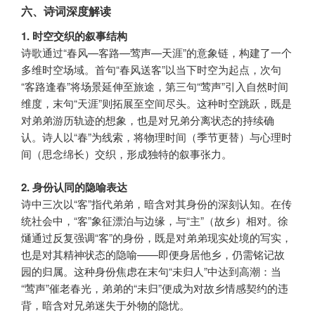
六、诗词深度解读
1. 时空交织的叙事结构
诗歌通过“春风—客路—莺声—天涯”的意象链，构建了一个
多维时空场域。首句“春风送客”以当下时空为起点，次句
“客路逢春”将场景延伸至旅途，第三句“莺声”引入自然时间
维度，末句“天涯”则拓展至空间尽头。这种时空跳跃，既是
对弟弟游历轨迹的想象，也是对兄弟分离状态的持续确
认。诗人以“春”为线索，将物理时间（季节更替）与心理时
间（思念绵长）交织，形成独特的叙事张力。
2. 身份认同的隐喻表达
诗中三次以“客”指代弟弟，暗含对其身份的深刻认知。在传
统社会中，“客”象征漂泊与边缘，与“主”（故乡）相对。徐
熥通过反复强调“客”的身份，既是对弟弟现实处境的写实，
也是对其精神状态的隐喻——即便身居他乡，仍需铭记故
园的归属。这种身份焦虑在末句“未归人”中达到高潮：当
“莺声”催老春光，弟弟的“未归”便成为对故乡情感契约的违
背，暗含对兄弟迷失于外物的隐忧。