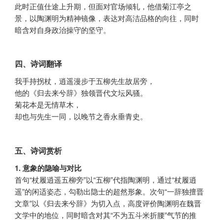
此时正值仕途上升期，但面对官场倾轧，他借菊江亭之
景，以陶渊明为精神镜像，表达对高洁品格的向往，同时
暗含对自身政治操守的坚守。
四、诗词翻译
我手持拐杖，逍遥漫步于五柳先生故居旁，
他的《归去来兮辞》独领晋代文坛风骚。
菊花本是无情草木，
却也与先生一同，以晚节之香永垂青史。
五、诗词赏析
1. 意象的隐喻与对比
首句“杖履逍遥五柳旁”以“五柳”代指陶渊明，通过“杖履逍
遥”的闲适姿态，勾勒出隐士的超然形象。次句“一辞独擅晋
文章”以《归去来兮辞》为切入点，高度评价陶渊明在魏晋
文学中的地位，同时暗含对其“不为五斗米折腰”气节的推