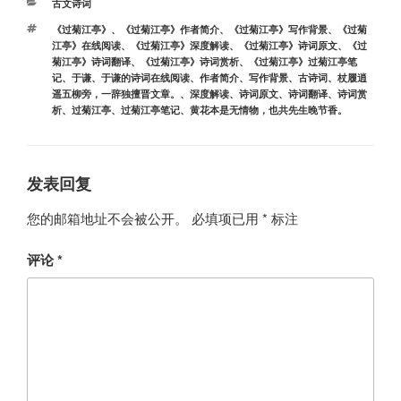
分
古文诗词
类
标
《过菊江亭》
、
《过菊江亭》作者简介
、
《过菊江亭》写作背景
、
《过菊
签
江亭》在线阅读
、
《过菊江亭》深度解读
、
《过菊江亭》诗词原文
、
《过
菊江亭》诗词翻译
、
《过菊江亭》诗词赏析
、
《过菊江亭》过菊江亭笔
记
、
于谦
、
于谦的诗词在线阅读
、
作者简介
、
写作背景
、
古诗词
、
杖履逍
遥五柳旁，一辞独擅晋文章。
、
深度解读
、
诗词原文
、
诗词翻译
、
诗词赏
析
、
过菊江亭
、
过菊江亭笔记
、
黄花本是无情物，也共先生晚节香。
发表回复
您的邮箱地址不会被公开。
必填项已用
*
标注
评论
*