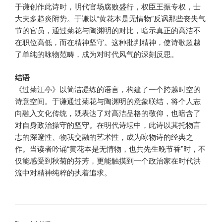
于谦创作此诗时，明代官场腐败盛行，权臣王振专权，士
大夫多趋炎附势。于谦以“黄花本是无情物”反讽那些丧失气
节的官员，通过菊花与陶渊明的对比，暗示真正的高洁不
在职位高低，而在精神坚守。这种批判精神，使诗歌超越
了单纯的咏物范畴，成为对时代风气的深刻反思。
结语
《过菊江亭》以简洁凝练的语言，构建了一个跨越时空的
诗意空间。于谦通过菊花与陶渊明的意象联结，将个人志
向融入文化传统，既表达了对高洁品格的敬仰，也暗含了
对自身政治操守的坚守。在明代诗坛中，此诗以其托物言
志的深邃性、物我交融的艺术性，成为咏物诗的经典之
作。当读者吟诵“黄花本是无情物，也共先生晚节香”时，不
仅能感受到秋菊的芬芳，更能触摸到一个政治家在时代洪
流中对精神纯粹的执着追求。