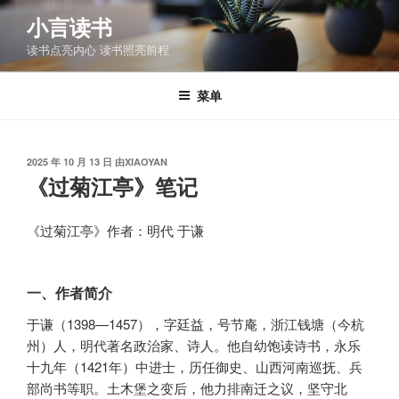
跳
小言读书
至
读书点亮内心 读书照亮前程
内
容
菜单
发
2025 年 10 月 13 日
由
XIAOYAN
布
《过菊江亭》笔记
于
《过菊江亭》作者：明代 于谦
一、作者简介
于谦（1398—1457），字廷益，号节庵，浙江钱塘（今杭
州）人，明代著名政治家、诗人。他自幼饱读诗书，永乐
十九年（1421年）中进士，历任御史、山西河南巡抚、兵
部尚书等职。土木堡之变后，他力排南迁之议，坚守北