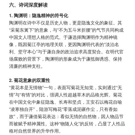
六、诗词深度解读
1. 陶渊明：隐逸精神的符号化
陶渊明在诗中不仅是历史人物，更是隐逸文化的象征。其
“采菊东篱下”的意象，与“不为五斗米折腰”的气节共同构成
中国文人理想人格的范式。于谦选择陶渊明作为精神镜
像，既因菊江亭的地理关联，更因陶渊明代表的“淡泊名
利、坚守本心”与于谦自身的政治追求高度契合。在明代官
场腐败的背景下，陶渊明的形象成为于谦抵御诱惑、保持
清廉的精神支柱。
2. 菊花意象的双重性
“黄花本是无情物”一句，表面写菊花无知觉，实则通过“无
情”与“有情”的对比，强调人性超越草木的品格光辉。菊花
在中国文化中象征隐逸、长寿和坚贞，王安石以梅花自喻
“凌寒独自开”，陆游写梅花“零落成泥碾作尘，只有香如
故”，而于谦借菊花表达：看似无情的自然物，因人物品节
而被赋予精神属性。这种“物随人化”的反转，凸显了人性品
格对自然世界的升华作用。