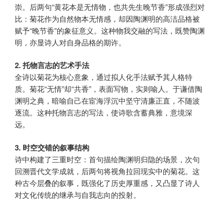
崇。后两句“黄花本是无情物，也共先生晚节香”形成强烈对
比：菊花作为自然物本无情感，却因陶渊明的高洁品格被
赋予“晚节香”的象征意义。这种物我交融的写法，既赞陶渊
明，亦显诗人对自身品格的期许。
2. 托物言志的艺术手法
全诗以菊花为核心意象，通过拟人化手法赋予其人格特
质。菊花“无情”却“共香”，表面写物，实则喻人。于谦借陶
渊明之典，暗喻自己在宦海浮沉中坚守清廉正直，不随波
逐流。这种托物言志的写法，使诗歌含蓄典雅，意境深
远。
3. 时空交错的叙事结构
诗中构建了三重时空：首句描绘陶渊明归隐的场景，次句
回溯晋代文学成就，后两句将视角拉回现实中的菊花。这
种古今层叠的叙事，既强化了历史厚重感，又凸显了诗人
对文化传统的继承与自我志向的投射。