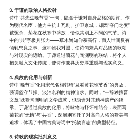
3. 于谦的政治人格投射
诗中“共先生晚节香”一句，隐含于谦对自身品格的期许。作
为明代名臣，他力主抗击瓦剌、护卫京城，却因“夺门之变”
被冤杀。菊花在秋寒中盛放，恰似其刚正不阿的气节。诗
中的“共”字极具张力——草木尚知仰慕高行，而人世间反有
倾轧忠良之事。这种物我对照，使诗句兼具对品德的歌颂
与对现实的隐喻。于谦通过菊花与陶渊明的联结，将个人
抱负融入文化传统，使诗作兼具历史厚重感与现实意义。
4. 典故的化用与创新
诗中“晚节香”化用宋代名相韩琦“且看黄花晚节香”的典故，
强调坚守节操、淡泊名利的精神追求。同时，“一辞独擅晋
文章”既赞陶渊明的文学成就，也隐含对其精神遗产的继
承。于谦通过典故的化用，将咏物与抒怀相结合，表面写
菊花的“无情”与“共香”，深层则寄托了对高尚人格的赞美与
追求，体现了中国古典诗词中“托物言志”的典型特征。
5. 诗歌的现实批判意义