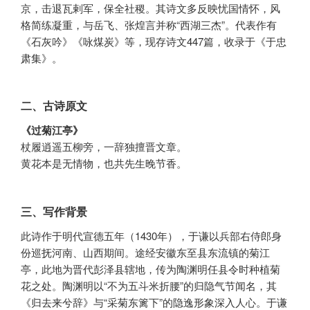
京，击退瓦剌军，保全社稷。其诗文多反映忧国情怀，风
格简练凝重，与岳飞、张煌言并称“西湖三杰”。代表作有
《石灰吟》《咏煤炭》等，现存诗文447篇，收录于《于忠
肃集》。
二、古诗原文
《过菊江亭》
杖履逍遥五柳旁，一辞独擅晋文章。
黄花本是无情物，也共先生晚节香。
三、写作背景
此诗作于明代宣德五年（1430年），于谦以兵部右侍郎身
份巡抚河南、山西期间。途经安徽东至县东流镇的菊江
亭，此地为晋代彭泽县辖地，传为陶渊明任县令时种植菊
花之处。陶渊明以“不为五斗米折腰”的归隐气节闻名，其
《归去来兮辞》与“采菊东篱下”的隐逸形象深入人心。于谦