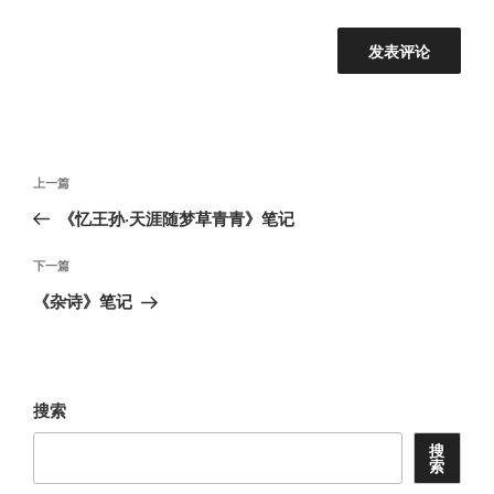
文
上
上一篇
章
一
《忆王孙·天涯随梦草青青》笔记
导
篇
航
文
下
下一篇
章
一
《杂诗》笔记
篇
文
章
搜索
搜
索