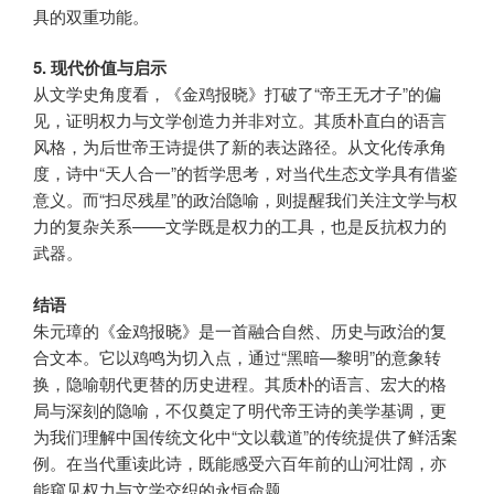
具的双重功能。
5. 现代价值与启示
从文学史角度看，《金鸡报晓》打破了“帝王无才子”的偏
见，证明权力与文学创造力并非对立。其质朴直白的语言
风格，为后世帝王诗提供了新的表达路径。从文化传承角
度，诗中“天人合一”的哲学思考，对当代生态文学具有借鉴
意义。而“扫尽残星”的政治隐喻，则提醒我们关注文学与权
力的复杂关系——文学既是权力的工具，也是反抗权力的
武器。
结语
朱元璋的《金鸡报晓》是一首融合自然、历史与政治的复
合文本。它以鸡鸣为切入点，通过“黑暗—黎明”的意象转
换，隐喻朝代更替的历史进程。其质朴的语言、宏大的格
局与深刻的隐喻，不仅奠定了明代帝王诗的美学基调，更
为我们理解中国传统文化中“文以载道”的传统提供了鲜活案
例。在当代重读此诗，既能感受六百年前的山河壮阔，亦
能窥见权力与文学交织的永恒命题。