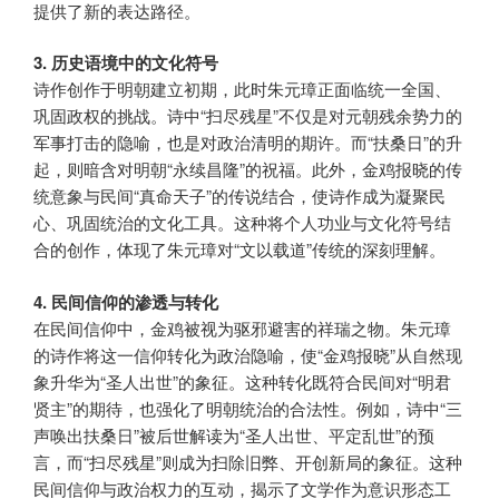
提供了新的表达路径。
3. 历史语境中的文化符号
诗作创作于明朝建立初期，此时朱元璋正面临统一全国、
巩固政权的挑战。诗中“扫尽残星”不仅是对元朝残余势力的
军事打击的隐喻，也是对政治清明的期许。而“扶桑日”的升
起，则暗含对明朝“永续昌隆”的祝福。此外，金鸡报晓的传
统意象与民间“真命天子”的传说结合，使诗作成为凝聚民
心、巩固统治的文化工具。这种将个人功业与文化符号结
合的创作，体现了朱元璋对“文以载道”传统的深刻理解。
4. 民间信仰的渗透与转化
在民间信仰中，金鸡被视为驱邪避害的祥瑞之物。朱元璋
的诗作将这一信仰转化为政治隐喻，使“金鸡报晓”从自然现
象升华为“圣人出世”的象征。这种转化既符合民间对“明君
贤主”的期待，也强化了明朝统治的合法性。例如，诗中“三
声唤出扶桑日”被后世解读为“圣人出世、平定乱世”的预
言，而“扫尽残星”则成为扫除旧弊、开创新局的象征。这种
民间信仰与政治权力的互动，揭示了文学作为意识形态工