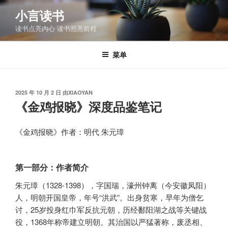
跳
小言读书
至
读书点亮内心 读书照亮前程
内
容
菜单
发
2025 年 10 月 2 日
由
XIAOYAN
布
《金鸡报晓》深度品鉴笔记
于
《金鸡报晓》作者：明代 朱元璋
第一部分：作者简介
朱元璋（1328-1398），字国瑞，濠州钟离（今安徽凤阳）
人，明朝开国皇帝，年号“洪武”。出身贫寒，早年为僧乞
讨，25岁投身红巾军反抗元朝，历经鄱阳湖之战等关键战
役，1368年称帝建立明朝。其治国以严猛著称，废丞相、