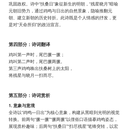
巩固政权。诗中“扶桑日”象征新生的明朝，“残星晓月”暗喻
元朝旧势力，通过鸡鸣与日出的自然景象，隐喻推翻元
朝、建立新朝的历史转折。此诗既是个人情感的抒发，更
是对“天命所归”的政治宣言。
第四部分：诗词翻译
鸡叫第一声时，尾巴撅一撅；
鸡叫第二声时，尾巴撅两撅。
第三声鸡鸣唤出扶桑树上的太阳，
将残星与晓月一扫而尽。
第五部分：诗词赏析
1. 意象与意境
全诗以“鸡鸣—日出”为核心意象，构建从黑暗到光明的视觉
转换。前两句“撅一撅”“撅两撅”以俚俗口语描摹鸡鸣姿态，
展现质朴趣味；后两句“扶桑日”“扫尽残星”笔锋突转，以宏