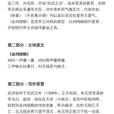
设三司、兴屯田，开创“洪武之治”。虽未受系统教育，但称
帝后师从宋濂等文臣，诗作质朴而气魄宏大，代表作如
《咏菊》《不惹庵示僧》均以直白语言彰显帝王霸气。
《金鸡报晓》是其帝王诗风的典型，以鸡鸣喻朝代更替，
开创明代帝王诗雄浑豪放之风。
第二部分：古诗原文
《金鸡报晓》
鸡叫一声撅一撅，鸡叫两声撅两撅。
三声唤出扶桑日，扫尽残星与晓月。
第三部分：写作背景
此诗创作于洪武元年（1368年）正月初四，朱元璋登基称
帝当日。据传，他在应天府（今南京）皇宫中听闻鸡鸣，
联想到金鸡报晓的传统意象，即兴赋诗。此时元朝已灭
亡，北元残余势力退守漠北，朱元璋正致力于统一全国、