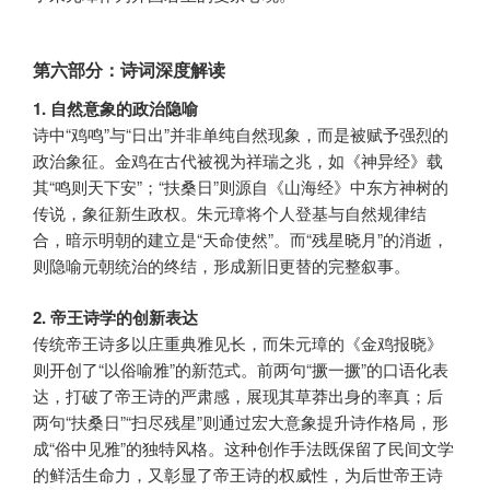
第六部分：诗词深度解读
1. 自然意象的政治隐喻
诗中“鸡鸣”与“日出”并非单纯自然现象，而是被赋予强烈的
政治象征。金鸡在古代被视为祥瑞之兆，如《神异经》载
其“鸣则天下安”；“扶桑日”则源自《山海经》中东方神树的
传说，象征新生政权。朱元璋将个人登基与自然规律结
合，暗示明朝的建立是“天命使然”。而“残星晓月”的消逝，
则隐喻元朝统治的终结，形成新旧更替的完整叙事。
2. 帝王诗学的创新表达
传统帝王诗多以庄重典雅见长，而朱元璋的《金鸡报晓》
则开创了“以俗喻雅”的新范式。前两句“撅一撅”的口语化表
达，打破了帝王诗的严肃感，展现其草莽出身的率真；后
两句“扶桑日”“扫尽残星”则通过宏大意象提升诗作格局，形
成“俗中见雅”的独特风格。这种创作手法既保留了民间文学
的鲜活生命力，又彰显了帝王诗的权威性，为后世帝王诗