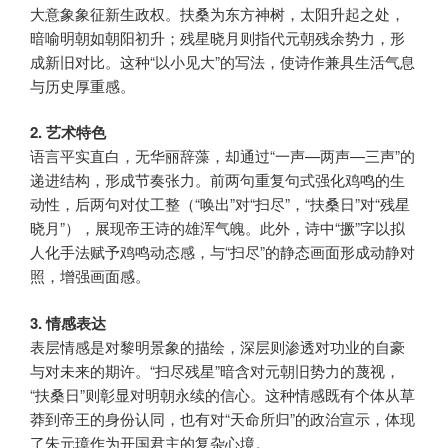
大意象象征新生政权。扶桑为东方神树，太阳升起之处，
暗喻明朝如朝阳初升；残星晓月则指代元朝残余势力，形
成新旧对比。这种“以小见大”的写法，使诗作兼具生活气息
与历史厚重感。
2. 艺术特色
语言平实直白，无华丽辞藻，却通过“一声—两声—三声”的
递进结构，形成节奏张力。前两句重复句式强化鸡鸣的生
动性，后两句对仗工整（“唤出”对“扫尽”，“扶桑日”对“残星
晓月”），展现帝王诗的雄浑气魄。此外，诗中“撅”字以拟
人化手法赋予鸡鸣动态感，与“扫尽”的静态画面形成动静对
照，增强画面感。
3. 情感表达
表层情感是对黎明景象的描绘，深层则渗透对功业的自豪
与对未来的期许。“扫尽残星”暗含对元朝旧势力的蔑视，
“扶桑日”则彰显对明朝永续的信心。这种情感既有个体从草
莽到帝王的身份认同，也有对“天命所归”的政治宣示，体现
了朱元璋作为开国君主的复杂心境。