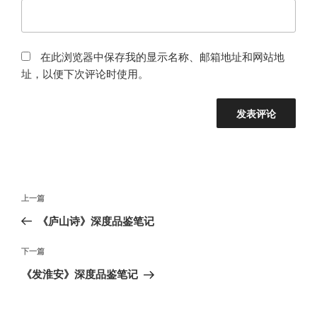
在此浏览器中保存我的显示名称、邮箱地址和网站地
址，以便下次评论时使用。
文
上
上一篇
章
一
《庐山诗》深度品鉴笔记
导
篇
航
文
下
下一篇
章
一
《发淮安》深度品鉴笔记
篇
文