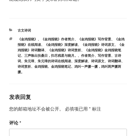
分
古文诗词
类
标
《金鸡报晓》
、
《金鸡报晓》作者简介
、
《金鸡报晓》写作背景
、
《金鸡
签
报晓》在线阅读
、
《金鸡报晓》深度解读
、
《金鸡报晓》诗词原文
、
《金
鸡报晓》诗词翻译
、
《金鸡报晓》诗词赏析
、
《金鸡报晓》金鸡报晓笔
记
、
三声唤出扶桑日，扫尽残星与晓月。
、
作者简介
、
写作背景
、
古诗
词
、
朱元璋
、
朱元璋的诗词在线阅读
、
深度解读
、
诗词原文
、
诗词翻译
、
诗词赏析
、
金鸡报晓
、
金鸡报晓笔记
、
鸡叫一声撅一撅，鸡叫两声撅两
撅。
发表回复
您的邮箱地址不会被公开。
必填项已用
*
标注
评论
*