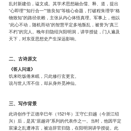
乱封新建伯，谥文成。其学术思想融合儒、释、道，提出
“心即理”“知行合一”“致良知”等核心命题，打破程朱理学“格
物致知”的路径依赖，主张从内心体悟真理。军事上，他以
“此心不动，随机而动”的智慧平定多地叛乱，被誉为“真三
不朽”的完人。晚年归隐绍兴阳明洞，讲学授徒，门人遍及
天下，对东亚思想史产生深远影响。
二、古诗原文
《答人问道》
饥来吃饭倦来眠，只此修行玄更玄。
说与世人浑不信，却从身外觅神仙。
三、写作背景
此诗创作于正德辛巳年（1521年）王守仁归越（今浙江绍
兴）后，是其“居越诗”系列的代表作之一。当时，他因平定
宸濠之乱遭谗言，被迫辞官归隐，在阳明洞讲学授徒。此