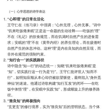
（一）心学思想的诗学表达
“心即理”的日常生活化
王守仁在《传习录》中强调：“心外无理，心外无事。”诗中
“饥来吃饭倦来眠”正是这一命题的生动诠释——吃饭的“理”
不在《礼记》的饮食规范，而在饥渴时自然产生的进食需
求；安眠的“理”不在《黄帝内经》的养生理论，而在疲倦时
自然产生的休息冲动。这种“理”是内在良知的自然呈现，而
非外在规范的强制约束。
“知行合一”的实践路径
诗中隐含“知—行”的动态统一：知晓“饥来吃饭倦来眠”是
“知”，切实践行这一行为是“行”。王守仁批评世人“知而不
行”，如明知应顺从本心却仍被欲望驱使，最终陷入“身外觅
神仙”的迷途。他通过诗歌构建“知行互发”的闭环——在吃
饭中体悟“理”，在安眠中实践“知”，形成螺旋上升的修养路
径。
“致良知”的终极指向
“玄更玄”的修行境界，实为“致良知”后的澄明状态。当个体