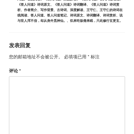
《答人问道》诗词原文
、
《答人问道》诗词翻译
、
《答人问道》诗词赏
析
、
作者简介
、
写作背景
、
古诗词
、
深度解读
、
王守仁
、
王守仁的诗词在
线阅读
、
答人问道
、
答人问道笔记
、
诗词原文
、
诗词翻译
、
诗词赏析
、
说
与世人浑不信，却从身外觅神仙。
、
饥来吃饭倦来眠，只此修行玄更玄。
发表回复
您的邮箱地址不会被公开。
必填项已用
*
标注
评论
*