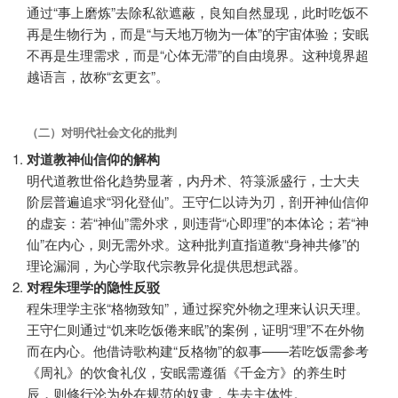
通过“事上磨炼”去除私欲遮蔽，良知自然显现，此时吃饭不
再是生物行为，而是“与天地万物为一体”的宇宙体验；安眠
不再是生理需求，而是“心体无滞”的自由境界。这种境界超
越语言，故称“玄更玄”。
（二）对明代社会文化的批判
对道教神仙信仰的解构
明代道教世俗化趋势显著，内丹术、符箓派盛行，士大夫
阶层普遍追求“羽化登仙”。王守仁以诗为刃，剖开神仙信仰
的虚妄：若“神仙”需外求，则违背“心即理”的本体论；若“神
仙”在内心，则无需外求。这种批判直指道教“身神共修”的
理论漏洞，为心学取代宗教异化提供思想武器。
对程朱理学的隐性反驳
程朱理学主张“格物致知”，通过探究外物之理来认识天理。
王守仁则通过“饥来吃饭倦来眠”的案例，证明“理”不在外物
而在内心。他借诗歌构建“反格物”的叙事——若吃饭需参考
《周礼》的饮食礼仪，安眠需遵循《千金方》的养生时
辰，则修行沦为外在规范的奴隶，失去主体性。