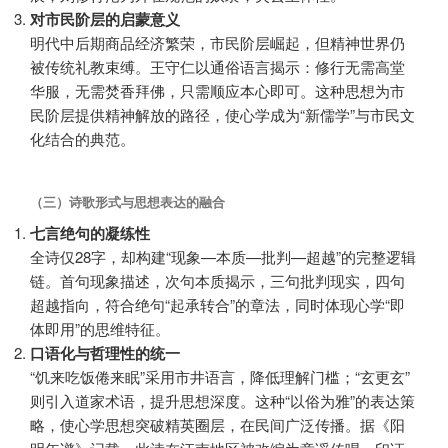
对市民阶层的启蒙意义
明代中后期商品经济繁荣，市民阶层崛起，但精神世界仍
被传统礼教束缚。王守仁以通俗语言揭示：修行无需高堂
华服，无需焚香拜佛，只需顺应本心即可。这种思想为市
民阶层提供精神解放的路径，使心学成为“新儒学”与市民文
化结合的典范。
（三）诗歌形式与思想表达的融合
七言绝句的凝练性
全诗仅28字，却构建“现象—本质—批判—超越”的完整逻辑
链。首句现象描述，次句本质揭示，三句批判现实，四句
超越指向，符合绝句“起承转合”的章法，同时体现心学“即
体即用”的思维特征。
口语化与哲理性的统一
“饥来吃饭倦来眠”采用市井语言，降低理解门槛；“玄更玄”
则引入道家术语，提升思想深度。这种“以俗为雅”的表达策
略，使心学思想突破精英圈层，在民间广泛传播。据《阳