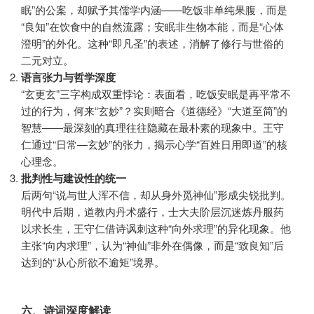
眠”的公案，却赋予其儒学内涵——吃饭非单纯果腹，而是
“良知”在饮食中的自然流露；安眠非生物本能，而是“心体
澄明”的外化。这种“即凡圣”的表述，消解了修行与世俗的
二元对立。
语言张力与哲学深度
“玄更玄”三字构成双重悖论：表面看，吃饭安眠是再平常不
过的行为，何来“玄妙”？实则暗合《道德经》“大道至简”的
智慧——最深刻的真理往往隐藏在最朴素的现象中。王守
仁通过“日常—玄妙”的张力，揭示心学“百姓日用即道”的核
心理念。
批判性与建设性的统一
后两句“说与世人浑不信，却从身外觅神仙”形成尖锐批判。
明代中后期，道教内丹术盛行，士大夫阶层沉迷炼丹服药
以求长生，王守仁借诗讽刺这种“向外求理”的异化现象。他
主张“向内求理”，认为“神仙”非外在偶像，而是“致良知”后
达到的“从心所欲不逾矩”境界。
六、诗词深度解读