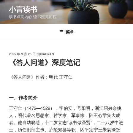
跳
小言读书
至
读书点亮内心 读书照亮前程
内
容
菜单
发
2025 年 9 月 25 日
由
XIAOYAN
布
《答人问道》深度笔记
于
《答人问道》作者：明代 王守仁
一、作者简介
王守仁（1472—1529），字伯安，号阳明，浙江绍兴余姚
人，明代著名思想家、哲学家、军事家，陆王心学集大成
者。他自幼聪慧，十二岁立志“读书做圣贤”，二十八岁中进
士，历任刑部主事、庐陵知县等职，因平定宁王朱宸濠叛