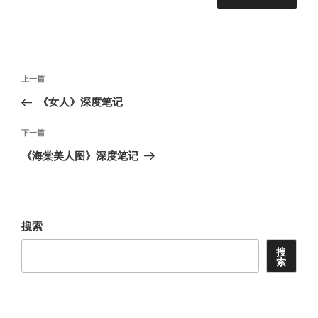
文
上
上一篇
章
一
《女人》深度笔记
导
篇
航
文
下
下一篇
章
一
《海棠美人图》深度笔记
篇
文
章
搜索
搜
索