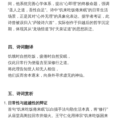
间，他系统完善心学体系，提出“心即理”的终极命题，强调
“圣人之道，吾性自足”。诗中“饥来吃饭倦来眠”的日常生活
场景，正是其对“心外无理”的具象化表达。据学者考证，此
诗曾被误归入“庐陵诗六首”，实际创作于归越后的哲学沉淀
期，体现其从“龙场悟道”到“天泉证道”的思想跃迁。
四、诗词翻译
饥饿时自然吃饭，疲倦时自然安眠，
仅此日常行为便蕴含至深修行之道。
将此理告知世人却无人相信，
他们反而舍本逐末，向身外寻求虚无的神仙。
五、诗词赏析
日常性与超越性的辩证
首句“饥来吃饭倦来眠”以白描手法勾勒生活本真，将“修行”
从庙堂高阁拉回市井烟火。王守仁化用禅宗“饥来吃饭困来