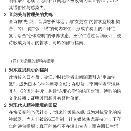
明年谱》记载，此诗在江南地区被改编为童谣传唱，印证
其通俗性与感染力。
音韵美与哲理美的共鸣
全诗押“先”韵，音调悠长绵远，与“玄更玄”的哲学意境相契
合。“饥—倦”“饭—眠”的句内对仗，形成节奏上的回环往
复，暗合“心体澄明”的修养状态。王守仁通过音韵设计，使
诗歌成为可听的哲学、可吟的修行指南。
（四）对后世的影响与启示
对东亚思想史的辐射
此诗传入日本后，被江户时代学者山崎闇斋引入“垂加学
派”，成为日本心学的重要文献；在朝鲜，李朝学者李滉将
其与《论语》并读，构建“东亚心学”的跨国对话。诗歌的跨
文化传播，证明其思想具有普世价值。
对现代人精神困境的回应
在快节奏的当代社会，“饥来吃饭倦来眠”成为对抗异化的精
神武器。当人们被996工作制、社交媒体焦虑裹挟时，王守
仁的诗句提醒：真正的修行不在深山古寺，而在回归生活