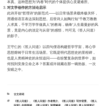
本真。这种思想为“内卷”时代的个体提供心灵避难所。
对文学创作的方法论启示
此诗开创“哲理诗”的新范式——以日常场景承载终极关怀，
用通俗语言表达深刻思想。后世诗人如陶行知“千教万教教
人求真，千学万学学做真人”的教诲，杨绛“人生最曼妙的风
景，竟是内心的淡定与从容”的感悟，均可见《答人问道》
的影子。
王守仁的《答人问道》以四句俚语构建哲学宇宙，将心学
思想熔铸于日常生活场景。它既是明代思想史的里程碑，
也是人类精神史的永恒追问——在纷繁复杂的世界中，如
何找到安身立命之本？答案或许就藏在那一碗热饭、一次
安眠之中。
分
古文诗词
类
标
《答人问道》
、
《答人问道》作者简介
、
《答人问道》写作背景
、
《答人
签
问道》在线阅读
、
《答人问道》深度解读
、
《答人问道》答人问道笔记
、