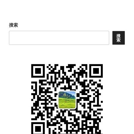
篇
文
章
搜索
搜
索