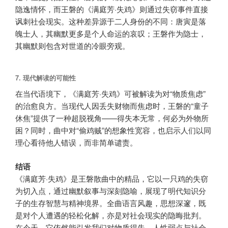
隐逸情怀，而王磐的《满庭芳·失鸡》则通过失窃事件直接
讽刺社会现实。这种差异源于二人身份的不同：唐寅是落
魄士人，其幽默更多是个人命运的哀叹；王磐作为隐士，
其幽默则包含对世道的冷眼旁观。
7.
现代解读的可能性
在当代语境下，《满庭芳·失鸡》可被解读为对“物质焦虑”
的治愈良方。当现代人因丢失财物而焦虑时，王磐的“童子
休焦”提供了一种超脱视角——得失本无常，何必为外物所
困？同时，曲中对“偷鸡贼”的想象性宽容，也启示人们以同
理心看待他人错误，而非简单谴责。
结语
《满庭芳·失鸡》是王磐散曲中的精品，它以一只鸡的失窃
为切入点，通过幽默叙事与深刻隐喻，展现了明代知识分
子的生存智慧与精神境界。全曲语言风趣，思想深邃，既
是对个人遭遇的轻松化解，亦是对社会现实的隐晦批判。
在今天，它依然能引发我们对物质得失、人性弱点与社会