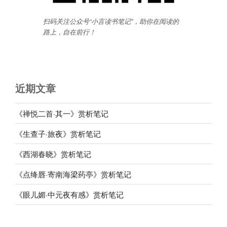
扫码关注公众号“小言读书笔记”，助你在阅读的
路上，自在前行
！
近期文章
《禅悦二首·其一》赏析笔记
《生查子·旅夜》赏析笔记
《西湖春晓》赏析笔记
《点绛唇·寄南海梁药亭》赏析笔记
《眼儿媚·中元夜有感》赏析笔记