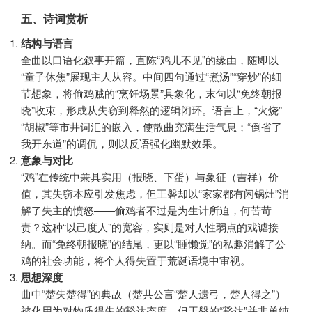
五、诗词赏析
结构与语言
全曲以口语化叙事开篇，直陈“鸡儿不见”的缘由，随即以
“童子休焦”展现主人从容。中间四句通过“煮汤”“穿炒”的细
节想象，将偷鸡贼的“烹饪场景”具象化，末句以“免终朝报
晓”收束，形成从失窃到释然的逻辑闭环。语言上，“火烧”
“胡椒”等市井词汇的嵌入，使散曲充满生活气息；“倒省了
我开东道”的调侃，则以反语强化幽默效果。
意象与对比
“鸡”在传统中兼具实用（报晓、下蛋）与象征（吉祥）价
值，其失窃本应引发焦虑，但王磐却以“家家都有闲锅灶”消
解了失主的愤怒——偷鸡者不过是为生计所迫，何苦苛
责？这种“以己度人”的宽容，实则是对人性弱点的戏谑接
纳。而“免终朝报晓”的结尾，更以“睡懒觉”的私趣消解了公
鸡的社会功能，将个人得失置于荒诞语境中审视。
思想深度
曲中“楚失楚得”的典故（楚共公言“楚人遗弓，楚人得之”）
被化用为对物质得失的豁达态度，但王磐的“豁达”并非单纯