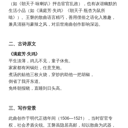
（如《朝天子·咏喇叭》抨击宦官乱政），也有诙谐幽默的
生活小品（如《满庭芳·失鸡》《朝天子·瓶杏为鼠所
啮》）。王磐的散曲语言精巧，善用俚俗之语化入雅趣，
兼具清丽与豪辣之风，对后世南曲创作影响深远。
二、古诗原文
《满庭芳·失鸡》
平生淡薄，鸡儿不见，童子休焦。
家家都有闲锅灶，任意烹炮。
煮汤的贴他三枚火烧，穿炒的助他一把胡椒，
倒省了我开东道。
免终朝报晓，直睡到日头高。
三、写作背景
此曲创作于明代正德年间（1506—1521），当时宦官专
权，社会矛盾尖锐。王磐虽隐居高邮，却以散曲为武器，