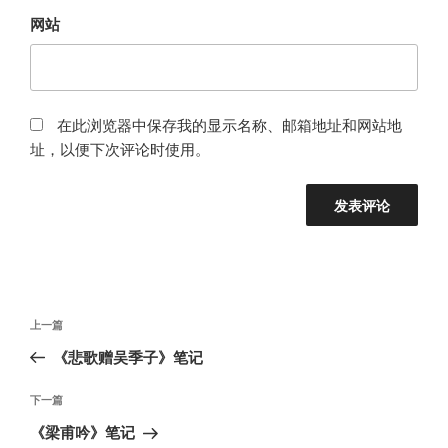
网站
在此浏览器中保存我的显示名称、邮箱地址和网站地
址，以便下次评论时使用。
文
上
上一篇
章
一
《悲歌赠吴季子》笔记
导
篇
航
文
下
下一篇
章
一
《梁甫吟》笔记