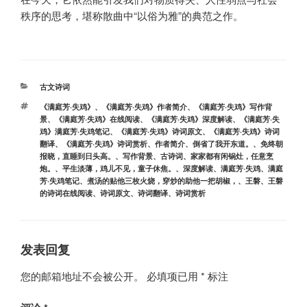
秩序的思考，堪称散曲中“以俗为雅”的典范之作。
分
古文诗词
类
标
《满庭芳·失鸡》
、
《满庭芳·失鸡》作者简介
、
《满庭芳·失鸡》写作背
签
景
、
《满庭芳·失鸡》在线阅读
、
《满庭芳·失鸡》深度解读
、
《满庭芳·失
鸡》满庭芳·失鸡笔记
、
《满庭芳·失鸡》诗词原文
、
《满庭芳·失鸡》诗词
翻译
、
《满庭芳·失鸡》诗词赏析
、
作者简介
、
倒省了我开东道。
、
免终朝
报晓，直睡到日头高。
、
写作背景
、
古诗词
、
家家都有闲锅灶，任意烹
炮。
、
平生淡薄，鸡儿不见，童子休焦。
、
深度解读
、
满庭芳·失鸡
、
满庭
芳·失鸡笔记
、
煮汤的贴他三枚火烧，穿炒的助他一把胡椒，
、
王磐
、
王磐
的诗词在线阅读
、
诗词原文
、
诗词翻译
、
诗词赏析
发表回复
您的邮箱地址不会被公开。
必填项已用
*
标注