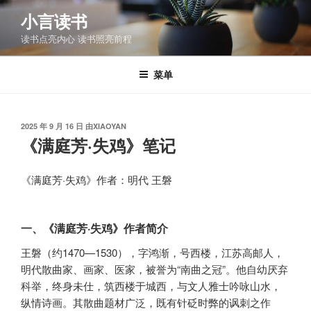
跳
小言读书
至
读书点亮内心 读书照亮前程
内
容
菜单
发
2025 年 9 月 16 日
由
XIAOYAN
布
《满庭芳·失鸡》笔记
于
《满庭芳·失鸡》作者：明代 王磐
一、《满庭芳·失鸡》作者简介
王磐（约1470—1530），字鸿渐，号西楼，江苏高邮人，
明代散曲家、画家、医家，被誉为“南曲之冠”。他自幼厌弃
科举，终身未仕，筑西楼于城西，与文人雅士吟咏山水，
纵情诗画。其散曲题材广泛，既有针砭时弊的讽刺之作