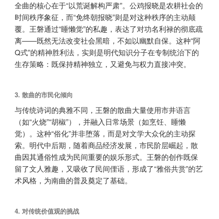
全曲的核心在于“以荒诞解构严肃”。公鸡报晓是农耕社会的
时间秩序象征，而“免终朝报晓”则是对这种秩序的主动颠
覆。王磐通过“睡懒觉”的私趣，表达了对功名利禄的彻底疏
离——既然无法改变社会黑暗，不如以幽默自保。这种“阿
Q式”的精神胜利法，实则是明代知识分子在专制统治下的
生存策略：既保持精神独立，又避免与权力直接冲突。
3.
散曲的市民化倾向
与传统诗词的典雅不同，王磐的散曲大量使用市井语言
（如“火烧”“胡椒”），并融入日常场景（如烹饪、睡懒
觉）。这种“俗化”并非堕落，而是对文学大众化的主动探
索。明代中后期，随着商品经济发展，市民阶层崛起，散
曲因其通俗性成为民间重要的娱乐形式。王磐的创作既保
留了文人雅趣，又吸收了民间俚语，形成了“雅俗共赏”的艺
术风格，为南曲的普及奠定了基础。
4.
对传统价值观的挑战