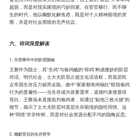
超脱，而是对现实困境的巧妙回避。在宦官横行、民不聊
生的时代，他以幽默化解焦虑，既是对个人精神困境的突
围，亦是对社会黑暗的无声抗议。
六、诗词深度解读
1.
失窃事件中的阶层隐喻
王磐作为隐士，其“失鸡”与偷鸡贼的“得鸡”构成微妙的阶层
对话。明代社会，士大夫阶层占据文化话语权，而底层民
众常因生存压力铤而走险。曲中“家家都有闲锅灶”暗指偷鸡
行为的普遍性——当生存成为首要需求，道德约束便显得
苍白。王磐虽未直接批判偷鸡者，却通过“贴他三枚火烧”的
细节，揭示了士大夫阶层对底层生存困境的隐性同情。这
种“同情”并非怜悯，而是对社会资源分配不均的隐晦反思。
2.
幽默背后的生存哲学