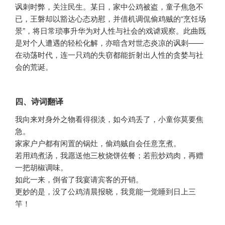
讽刺时弊，关注民生。某日，家中公鸡被盗，童子焦急不
已，王磐却以豁达心态劝慰，并借机调侃偷鸡贼的“烹饪场
景”，将日常琐事升华为对人性与社会的戏谑观察。此曲既
是对个人遭遇的轻松化解，亦暗含对世态炎凉的讽刺——
在动荡时代，连一只鸡的失窃都能折射出人性的贪婪与社
会的荒诞。
四、诗词翻译
我向来对身外之物看得很淡，如今鸡丢了，小童你莫要焦
急。
家家户户都有闲置的锅灶，偷鸡贼自会任意烹煮。
若用鸡煮汤，我愿送他三枚烧饼佐餐；若煎炒鸡肉，再赠
一把胡椒调味。
如此一来，倒省了我宴请宾客的开销。
更妙的是，没了公鸡清晨报晓，我竟能一觉睡到日上三
竿！