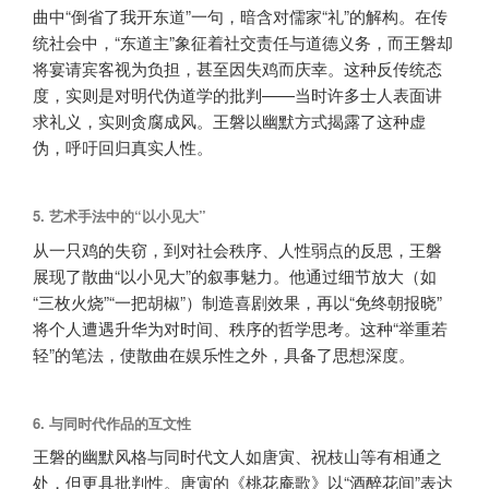
曲中“倒省了我开东道”一句，暗含对儒家“礼”的解构。在传
统社会中，“东道主”象征着社交责任与道德义务，而王磐却
将宴请宾客视为负担，甚至因失鸡而庆幸。这种反传统态
度，实则是对明代伪道学的批判——当时许多士人表面讲
求礼义，实则贪腐成风。王磐以幽默方式揭露了这种虚
伪，呼吁回归真实人性。
5.
艺术手法中的“以小见大”
从一只鸡的失窃，到对社会秩序、人性弱点的反思，王磐
展现了散曲“以小见大”的叙事魅力。他通过细节放大（如
“三枚火烧”“一把胡椒”）制造喜剧效果，再以“免终朝报晓”
将个人遭遇升华为对时间、秩序的哲学思考。这种“举重若
轻”的笔法，使散曲在娱乐性之外，具备了思想深度。
6.
与同时代作品的互文性
王磐的幽默风格与同时代文人如唐寅、祝枝山等有相通之
处，但更具批判性。唐寅的《桃花庵歌》以“酒醉花间”表达