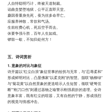
人自恃聪明巧计，终被天道制裁。
谄曲贪婪堕地狱，公平正直即天堂。
麝因香重身先死，蚕为丝多命早亡。
应服养神散，常饮和气汤。
生前枉费心机，死后空手而去。
休要争强斗胜，百年人生如戏。
锣鼓一歇，不知归处何方！
五、诗词赏析
1. 意象的对比与象征
诗开篇以“红尘白浪”象征世事的纷扰与无常，与“忍辱柔和”
形成鲜明对比，凸显佛家“以柔克刚”的智慧。颔联“杨柳绿”
与“菊花黄”以自然景象的更迭暗示人生短暂，颈联“硬弩弦
断”“刚刀口伤”则通过器物之喻警示刚强易折的道理。全诗
意象丰富，既有红尘的喧嚣，又有自然的宁静，形成强烈
的视觉与情感冲击。