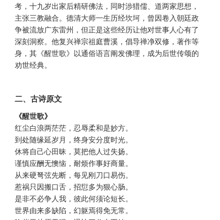
考，十九岁出家后精研佛法，同时涉猎儒、道两家思想，
主张三教融合。德清大师一生历经坎坷，曾因卷入朝廷政
争被流放广东雷州，但正是这些经历让他对世事人心有了
深刻洞察。他复兴禅宗祖庭曹溪，倡导禅净双修，著作等
身，其《醒世歌》以通俗语言阐发佛理，成为后世传颂的
劝世经典。
二、古诗原文
《醒世歌》
红尘白浪两茫茫，忍辱柔和是妙方。
到处随缘延岁月，终身安分度时光。
休将自己心田昧，莫把他人过失扬。
谨慎应酬无懊恼，耐烦作事好商量。
从来硬弩弦先断，每见刚刀口易伤。
惹祸只因搬口舌，招愆多为狠心肠。
是非不必争人我，彼此何须论短长。
世界由来多缺陷，幻躯焉得免无常。