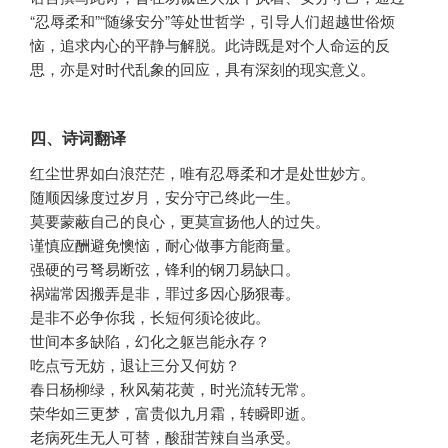
“忍辱柔和”“随缘安分”等处世哲学，引导人们超越世俗烦
恼，追求内心的平静与解脱。此诗既是对个人命运的反
思，亦是对时代乱象的回应，具有深刻的现实意义。
四、诗词翻译
红尘世界如白浪茫茫，唯有忍辱柔和才是处世妙方。
随顺因缘度过岁月，安分守己终此一生。
莫要蒙蔽自己的良心，更莫宣扬他人的过失。
谨慎应酬避免懊恼，耐心做事方能商量。
强硬的弓弩易断弦，锋利的钢刀易缺口。
祸端常因搬弄是非，罪过多因心肠狠毒。
是非不必争你我，长短何须论彼此。
世间本多缺陷，幻化之躯岂能永存？
吃点亏无妨，退让三分又何妨？
春日杨柳绿，秋风菊花黄，时光流转无常。
荣华如三更梦，富贵似九月霜，转瞬即逝。
老病死生无人可替，酸甜苦辣自当承受。