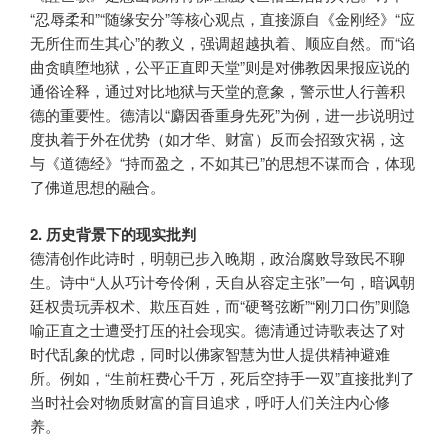
“忍辱柔和”“随缘安分”等核心观点，直接源自《金刚经》“应
无所住而生其心”的教义，强调超越执着、顺应自然。而“谄
曲贪瞋堕地狱，公平正直即天堂”则是对佛教因果报应说的
通俗诠释，通过对比地狱与天堂的意象，警示世人行善积
德的重要性。德清以“麝因香重身先死”为例，进一步说明过
度执着于外在优势（如才华、财富）反而会招致灾祸，这
与《道德经》“持而盈之，不如其已”的思想不谋而合，体现
了佛道思想的融合。
2. 历史背景下的现实批判
德清创作此诗时，明朝已步入晚期，政治腐败导致民不聊
生。诗中“人从巧计夸伶俐，天自从容定主张”一句，暗讽朝
廷权贵玩弄权术、欺压百姓，而“硬弩弦断”“刚刀口伤”则隐
喻正直之士遭受打压的社会现实。德清通过诗歌表达了对
时代乱象的忧虑，同时以佛家智慧为世人提供精神避难
所。例如，“生前枉费心千万，死后空持手一双”直接批判了
当时社会对物质财富的盲目追求，呼吁人们关注内心修
养。