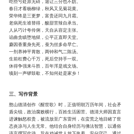
吃些亏处原无碍，退让三分也不妨。
春日才看杨柳绿，秋风又见菊花黄。
荣华终是三更梦，富贵还同九月霜。
老病死生谁替得，酸甜苦辣自承当。
人从巧计夸伶俐，天自从容定主张。
谄曲贪瞋堕地狱，公平正直即天堂。
麝因香重身先死，蚕为丝多命早亡。
一剂养神平胃散，两钟和气二陈汤。
生前枉费心千万，死后空持手一双。
休得争强来斗胜，百年浑是戏文场。
顷刻一声锣鼓歇，不知何处是家乡！
三、写作背景
憨山德清创作《醒世歌》时，正值明朝万历年间，社会矛
盾尖锐，政治腐败横行，百姓生活困苦。德清大师因直言
进谏触怒权贵，被流放至广东雷州，在蛮荒之地目睹了世
态炎凉与人生无常。他结合自身经历与佛法智慧，以通俗
语言撰写此诗，旨在劝诫世人放下执着、安分守己，通过