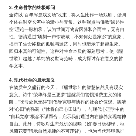
3. 生命哲学的终极叩问
全诗以“百年浑是戏文场”收束，将人生比作一场戏剧，强调
个体在时空长河中的渺小与无常。这种观点与佛教“缘起性
空”理论一脉相承，认为世间万物皆因缘和合而生，无有自
性。德清通过“顷刻一声锣鼓歇，不知何处是家乡”的意象，
揭示了生命终极的孤独与迷茫，同时也暗示了超越生死、
回归本真的可能性。这种对生命本质的深刻思考，使《醒
世歌》超越了单纯的劝世诗范畴，成为探讨存在意义的哲
学文本。
4. 现代社会的启示意义
在物质主义盛行的今天，《醒世歌》的智慧依然具有现实
意义。诗中“荣华终是三更梦”提醒我们警惕消费主义的陷
阱，“吃亏处原无碍”则倡导宽容与协作的社会价值观。德清
对“心田”的强调（“休将自己心田昧”），与现代心理学中的
“自我觉察”概念不谋而合，启示我们通过内在修养实现精神
自由。此外，诗歌对生态危机的隐喻（如“春日杨柳绿，秋
风菊花黄”暗示自然规律的不可违背），也为当代环境保护