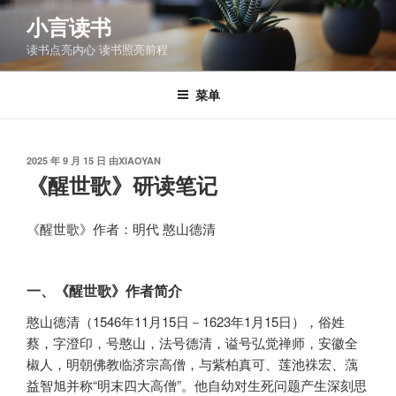
跳
小言读书
至
读书点亮内心 读书照亮前程
内
容
菜单
发
2025 年 9 月 15 日
由
XIAOYAN
布
《醒世歌》研读笔记
于
《醒世歌》作者：明代 憨山德清
一、《醒世歌》作者简介
憨山德清（1546年11月15日－1623年1月15日），俗姓
蔡，字澄印，号憨山，法号德清，谥号弘觉禅师，安徽全
椒人，明朝佛教临济宗高僧，与紫柏真可、莲池袾宏、蕅
益智旭并称“明末四大高僧”。他自幼对生死问题产生深刻思