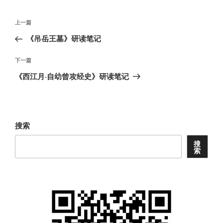
文
上
上一篇
章
一
《吊岳王墓》研读笔记
导
篇
航
文
下
下一篇
章
一
《西江月·自幼曾攻经史》研读笔记
篇
文
章
搜索
搜
索