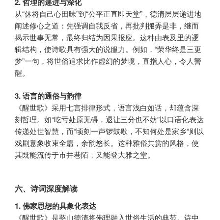
2. 哲理的递进与深化
从“休将自己心田昧”到“公平正直即天堂”，德清层层递进地
阐述修心之道：先强调自我反省，再批判搬弄是非，继而
揭示世事无常，最终归结为因果报应。这种由表及里的逻
辑结构，使诗歌具有强大的说服力。例如，“荣华终是三更
梦”一句，将世俗追求比作虚幻的梦境，直指人心，令人警
醒。
3. 语言的通俗与韵律
《醒世歌》采用七言排律形式，语言浅白如话，却蕴含深
刻哲理。如“吃亏处原无碍，退让三分也不妨”以口语化表达
传递处世智慧，而“顷刻一声锣鼓歇，不知何处是家乡”则以
戏剧意象收束全篇，余韵悠长。这种雅俗共赏的风格，使
其既能流传于市井巷陌，又能登大雅之堂。
六、诗词深度解读
1. 佛家思想的具象化表达
《醒世歌》是憨山德清将佛理融入世俗生活的典范。诗中