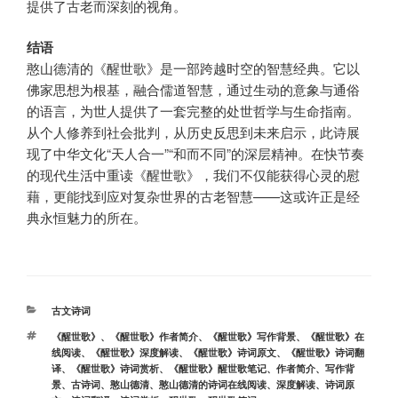
提供了古老而深刻的视角。
结语
憨山德清的《醒世歌》是一部跨越时空的智慧经典。它以
佛家思想为根基，融合儒道智慧，通过生动的意象与通俗
的语言，为世人提供了一套完整的处世哲学与生命指南。
从个人修养到社会批判，从历史反思到未来启示，此诗展
现了中华文化“天人合一”“和而不同”的深层精神。在快节奏
的现代生活中重读《醒世歌》，我们不仅能获得心灵的慰
藉，更能找到应对复杂世界的古老智慧——这或许正是经
典永恒魅力的所在。
分
古文诗词
类
标
《醒世歌》
、
《醒世歌》作者简介
、
《醒世歌》写作背景
、
《醒世歌》在
签
线阅读
、
《醒世歌》深度解读
、
《醒世歌》诗词原文
、
《醒世歌》诗词翻
译
、
《醒世歌》诗词赏析
、
《醒世歌》醒世歌笔记
、
作者简介
、
写作背
景
、
古诗词
、
憨山德清
、
憨山德清的诗词在线阅读
、
深度解读
、
诗词原