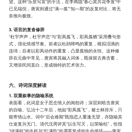
望。这种“乐景写哀”的手法，在李商隐“春心莫共花争发”中
已见端倪，唐寅则通过“满—孤”“知—期”的反复对比，将无
奈推向极致。
3. 语言的复沓修辞
“杜宇声声，杜宇声悲”与“彩凤孤飞，彩凤孤栖”采用叠句形
式，强化情感节奏。前者以杜鹃啼鸣的重复，模拟泪滴的
连绵；后者以彩凤动作的重复，凸显孤独的永恒。这种修
辞在元曲中常见，唐寅将其融入词体，既保留古典含蓄，
又增添民间直白，形成独特的艺术张力。
六、诗词深度解读
1. 双重叙事的隐喻系统
表面看，此词是女子思念情人的闺怨诗；深层则暗含唐寅
的自喻。弘治十二年后，他如“彩凤孤飞”，被士林排斥，只
能寄情山水。词中“后会难期”既指恋人重逢无望，亦隐喻其
仕途复兴无门。清代沈周评其“以生写灭，以荣喻枯”，恰指
“绿满枝”的生机与“红满阶”的凋零形成的生命循环——唐寅