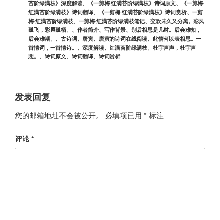
苔阶绿满枝》深度解读
、
《一剪梅·红满苔阶绿满枝》诗词原文
、
《一剪梅·
红满苔阶绿满枝》诗词翻译
、
《一剪梅·红满苔阶绿满枝》诗词赏析
、
一剪
梅·红满苔阶绿满枝
、
一剪梅·红满苔阶绿满枝笔记
、
交欢未久又分离。彩凤
孤飞，彩凤孤栖。
、
作者简介
、
写作背景
、
别后相思是几时。后会难知，
后会难期。
、
古诗词
、
唐寅
、
唐寅的诗词在线阅读
、
此情何以表相思。一
首情词，一首情诗。
、
深度解读
、
红满苔阶绿满枝。杜宇声声，杜宇声
悲。
、
诗词原文
、
诗词翻译
、
诗词赏析
发表回复
您的邮箱地址不会被公开。
必填项已用
*
标注
评论
*