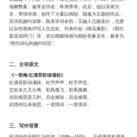
场舞弊案，被革去功名，终身禁考。此后，他以卖画为
生，寄情诗酒，创作了大量以闺怨、隐逸为主题的作品。
其词风婉约深挚，既承宋词余韵，又融入元曲直白，尤擅
以女性视角抒写人生悲欢。代表作如《桃花庵歌》《雨打
梨花深闭门》等，皆以细腻情感与精妙意象见长，被誉为
“明代词坛的婉约宗匠”。
二、古诗原文
《一剪梅·红满苔阶绿满枝》
红满苔阶绿满枝。杜宇声声，杜宇声悲。
交欢未久又分离。彩凤孤飞，彩凤孤栖。
别后相思是几时。后会难知，后会难期。
此情何以表相思。一首情词，一首情诗。
三、写作背景
此词约作于明弘治年间（1488—1505），正值唐寅科举失