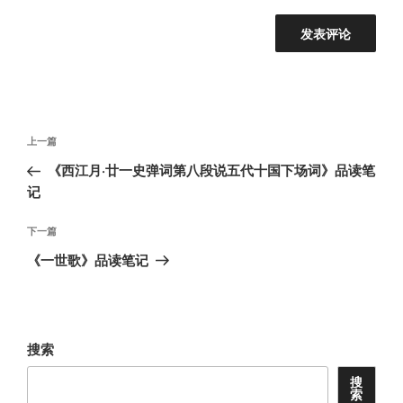
文
上
上一篇
章
一
《西江月·廿一史弹词第八段说五代十国下场词》品读笔
导
篇
记
航
文
章
下
下一篇
一
《一世歌》品读笔记
篇
文
章
搜索
搜
索