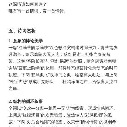
这深情该如何表达？
唯有写一首情词，寄一首情诗。
五、诗词赏析
1. 意象的悖论美学
开篇“红满苔阶绿满枝”以色彩冲突构建时间张力：青苔需岁
月滋长，暗示庭院久无人迹；落红易逝，则指向春光短
暂。这种“苔阶长寂”与“落红易逝”的对照，暗合唐寅对南朝
谢朓“苔痕上阶绿”的化用，却将静态绿苔转化为动态的时间
轨迹。下阕“彩凤孤飞”以神鸟之孤，喻指离人独处，与上阕
“杜宇声悲”形成听觉呼应——杜鹃啼血之声，恰似离人泣血
之痛。
2. 结构的循环叙事
全词以“交欢—分离—相思—无期”为线索，形成情感闭环。
上阕从“红绿满目”的欢聚场景，陡然转入“彩凤孤栖”的孤
寂；下阕以“后会难期”的绝望，收束于“情词情诗”的微弱希