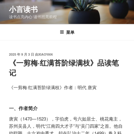
跳
小言读书
至
读书点亮内心 读书照亮前程
内
容
菜单
发
2025 年 9 月 3 日
由
XIAOYAN
布
《一剪梅·红满苔阶绿满枝》品读笔
于
记
《一剪梅·红满苔阶绿满枝》作者：明代 唐寅
一、作者简介
唐寅（1470—1523），字伯虎，号六如居士、桃花庵主，
苏州吴县人，明代“江南四大才子”与“吴门四家”之首。他自
幼聪颖，十六岁中秀才，却在弘治十二年（1499）卷入科