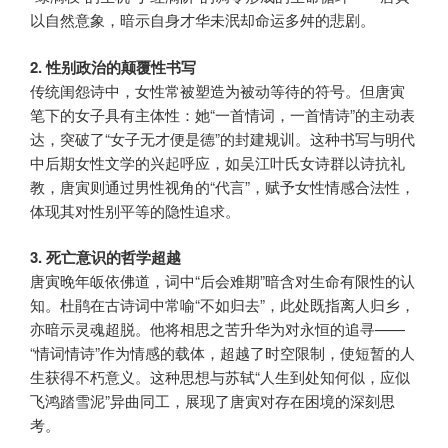
以自然意象，暗示自身才华未泯却命运多舛的悲剧。
2. 性别政治的颠覆性书写
传统闺怨诗中，女性常被塑造为被动等待的符号。但唐寅
笔下的女子具有主体性：她“一首情词，一首情诗”的主动表
达，突破了“女子无才便是德”的封建规训。这种书写与明代
中后期女性文学的兴起呼应，如吴江叶氏女诗群以诗抗礼
教，唐寅则通过男性视角的“代言”，赋予女性情感合法性，
体现其对性别平等的隐性追求。
3. 死亡意识的哲学超越
唐寅晚年皈依佛道，词中“后会难期”暗含对生命有限性的认
知。杜鹃在古诗词中常喻“不如归去”，此处既指离人归乡，
亦暗示灵魂超脱。他将相思之苦升华为对永恒的追寻——
“情词情诗”作为情感的载体，超越了时空限制，使短暂的人
生获得不朽意义。这种思想与苏轼“人生到处知何似，应似
飞鸿踏雪泥”异曲同工，展现了唐寅对存在困境的深刻思
考。