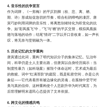
4. 音乐性的抗争宣言
作为词牌，《一剪梅》的平仄韵脚（枝、悲、离、栖、
期、诗）形成短促急切的节奏，暗合杜鹃啼鸣的凄厉。唐
寅巧妙利用词牌的音乐性，将离愁别绪转化为听觉化的抗
争。如“彩凤孤飞”中，“飞”与“栖”的平仄交替，模拟凤凰振
翅与落地的动作；结尾“情诗”二字以开口音收束，如一声长
叹，将无奈与坚韧融为一体。
5. 历史记忆的文学重构
唐寅通过此词，重构了明代知识分子的集体记忆。弘治年
间，科举仍是士人主要出路，但唐寅以自身经历揭示：当
制度性暴力（如科场案）摧毁个体命运时，艺术成为最后
的救赎。词中“红满苔阶”的庭院，既是私密空间，亦是公共
象征——它代表着所有被边缘化的灵魂，在孤独中坚守对
美与真的信仰。这种重构使个人悲剧升华为时代寓言，为
后世理解明末遗民心态提供了文本依据。
6. 跨文化的情感共鸣