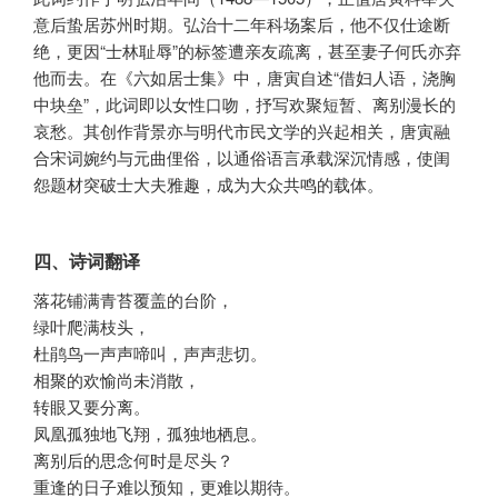
意后蛰居苏州时期。弘治十二年科场案后，他不仅仕途断
绝，更因“士林耻辱”的标签遭亲友疏离，甚至妻子何氏亦弃
他而去。在《六如居士集》中，唐寅自述“借妇人语，浇胸
中块垒”，此词即以女性口吻，抒写欢聚短暂、离别漫长的
哀愁。其创作背景亦与明代市民文学的兴起相关，唐寅融
合宋词婉约与元曲俚俗，以通俗语言承载深沉情感，使闺
怨题材突破士大夫雅趣，成为大众共鸣的载体。
四、诗词翻译
落花铺满青苔覆盖的台阶，
绿叶爬满枝头，
杜鹃鸟一声声啼叫，声声悲切。
相聚的欢愉尚未消散，
转眼又要分离。
凤凰孤独地飞翔，孤独地栖息。
离别后的思念何时是尽头？
重逢的日子难以预知，更难以期待。