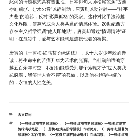
此词的情感模式具有普世性。日本俳句大师松尾芭蕉“古池
や蛙飛びこむ水の音”以静制动，唐寅则以动衬静——“杜宇
声悲”的喧嚣，反衬“彩凤孤栖”的死寂。这种对比手法跨越
文化界限，使离愁成为人类共通的情感体验。20世纪西方
存在主义哲学强调“他人即地狱”，唐寅却通过“情词情诗”证
明：在孤独中，爱与艺术能构建连接他者的桥梁。
唐寅的《一剪梅·红满苔阶绿满枝》，以十六岁少年般的赤
诚，将生命中的苦痛升华为艺术的光辉。当杜鹃的啼鸣穿
越五百余年时空，我们仍能感受到那个落魄才子“世人笑我
忒疯癫，我笑世人看不穿”的孤傲，以及他在绝望中绽放
的，永恒的人性之美。
分
古文诗词
类
标
《一剪梅·红满苔阶绿满枝》
、
《一剪梅·红满苔阶绿满枝》一剪梅·红满苔
签
阶绿满枝笔记
、
《一剪梅·红满苔阶绿满枝》作者简介
、
《一剪梅·红满苔阶
绿满枝》写作背景
、
《一剪梅·红满苔阶绿满枝》在线阅读
、
《一剪梅·红满