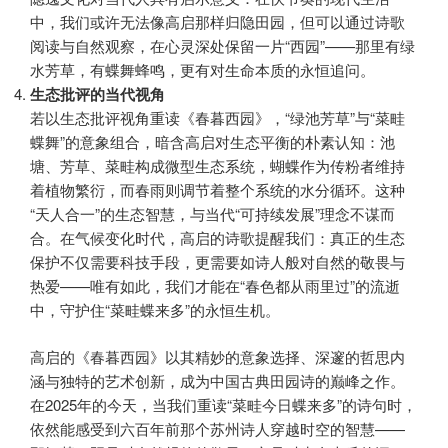
中，我们或许无法像高启那样归隐田园，但可以通过诗歌
阅读与自然观察，在心灵深处保留一片“西园”——那里有绿
水芳草，有蝶舞蜂鸣，更有对生命本质的永恒追问。
生态批评的当代视角
若以生态批评视角重读《春暮西园》，“绿池芳草”与“菜畦
蝶舞”的意象组合，暗含高启对生态平衡的朴素认知：池
塘、芳草、菜畦构成微型生态系统，蝴蝶作为传粉者维持
着植物繁衍，而春雨则调节着整个系统的水分循环。这种
“天人合一”的生态智慧，与当代“可持续发展”理念不谋而
合。在气候变化时代，高启的诗歌提醒我们：真正的生态
保护不仅需要科技手段，更需要如诗人般对自然的敬畏与
热爱——唯有如此，我们才能在“春色都从雨里过”的流逝
中，守护住“菜畦蝶来多”的永恒生机。
高启的《春暮西园》以其精妙的意象选择、深邃的哲思内
涵与独特的艺术创新，成为中国古典田园诗的巅峰之作。
在2025年的今天，当我们重读“菜畦今日蝶来多”的诗句时，
依然能感受到六百年前那个苏州诗人穿越时空的智慧——