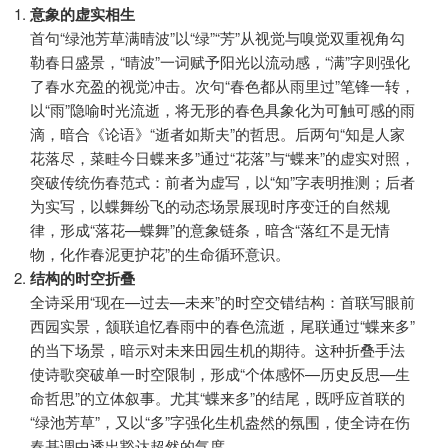
意象的虚实相生
首句“绿池芳草满晴波”以“绿”“芳”从视觉与嗅觉双重视角勾
勒春日盛景，“晴波”一词赋予阳光以流动感，“满”字则强化
了春水充盈的视觉冲击。次句“春色都从雨里过”笔锋一转，
以“雨”隐喻时光流逝，将无形的春色具象化为可触可感的雨
滴，暗合《论语》“逝者如斯夫”的哲思。后两句“知是人家
花落尽，菜畦今日蝶来多”通过“花落”与“蝶来”的虚实对照，
突破传统伤春范式：前者为虚写，以“知”字表明推测；后者
为实写，以蝶舞纷飞的动态场景展现时序变迁的自然规
律，形成“落花—蝶舞”的意象链条，暗含“落红不是无情
物，化作春泥更护花”的生命循环意识。
结构的时空折叠
全诗采用“现在—过去—未来”的时空交错结构：首联写眼前
西园实景，颔联追忆春雨中的春色流逝，尾联通过“蝶来多”
的当下场景，暗示对未来田园生机的期待。这种折叠手法
使诗歌突破单一时空限制，形成“个体感怀—历史反思—生
命哲思”的立体叙事。尤其“蝶来多”的结尾，既呼应首联的
“绿池芳草”，又以“多”字强化生机盎然的氛围，使全诗在伤
春基调中透出豁达超然的气度。