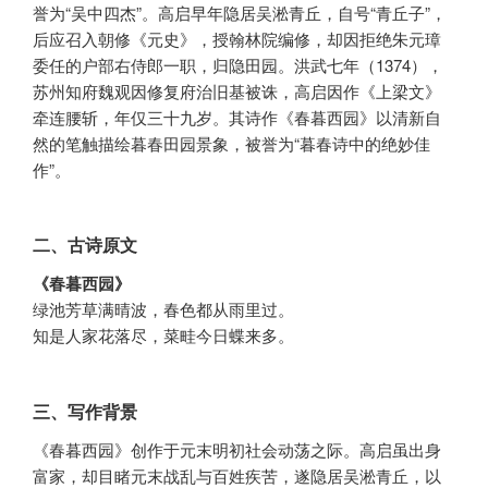
誉为“吴中四杰”。高启早年隐居吴淞青丘，自号“青丘子”，
后应召入朝修《元史》，授翰林院编修，却因拒绝朱元璋
委任的户部右侍郎一职，归隐田园。洪武七年（1374），
苏州知府魏观因修复府治旧基被诛，高启因作《上梁文》
牵连腰斩，年仅三十九岁。其诗作《春暮西园》以清新自
然的笔触描绘暮春田园景象，被誉为“暮春诗中的绝妙佳
作”。
二、古诗原文
《春暮西园》
绿池芳草满晴波，春色都从雨里过。
知是人家花落尽，菜畦今日蝶来多。
三、写作背景
《春暮西园》创作于元末明初社会动荡之际。高启虽出身
富家，却目睹元末战乱与百姓疾苦，遂隐居吴淞青丘，以