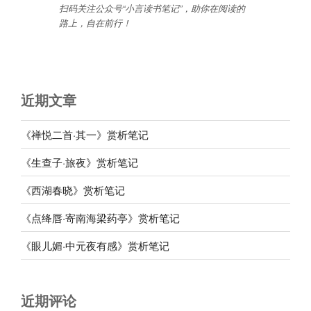
扫码关注公众号“小言读书笔记”，助你在阅读的
路上，自在前行
！
近期文章
《禅悦二首·其一》赏析笔记
《生查子·旅夜》赏析笔记
《西湖春晓》赏析笔记
《点绛唇·寄南海梁药亭》赏析笔记
《眼儿媚·中元夜有感》赏析笔记
近期评论