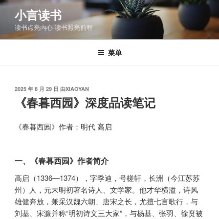
跳
小言读书
至
读书点亮内心 读书照亮前程
内
容
菜单
发
2025 年 8 月 29 日
由
XIAOYAN
布
《春暮西园》深度品读笔记
于
《春暮西园》作者：明代 高启
一、《春暮西园》作者简介
高启（1336—1374），字季迪，号槎轩，长洲（今江苏苏
州）人，元末明初著名诗人、文学家。他才华横溢，诗风
雄健奔放，兼采汉魏六朝、唐宋之长，尤擅七言歌行，与
刘基、宋濂并称“明初诗文三大家”，与杨基、张羽、徐贲被