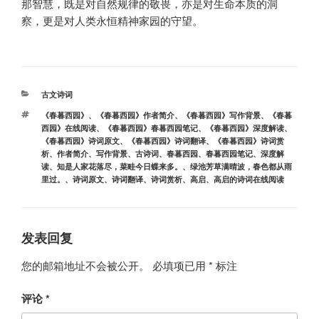
那智慧，既是对自然规律的敬畏，亦是对生命本质的洞
察，更是对人类永恒精神家园的守望。
分
古文诗词
类
标
《春暮西园》
、
《春暮西园》作者简介
、
《春暮西园》写作背景
、
《春暮
签
西园》在线阅读
、
《春暮西园》春暮西园笔记
、
《春暮西园》深度解读
、
《春暮西园》诗词原文
、
《春暮西园》诗词翻译
、
《春暮西园》诗词赏
析
、
作者简介
、
写作背景
、
古诗词
、
春暮西园
、
春暮西园笔记
、
深度解
读
、
知是人家花落尽，菜畦今日蝶来多。
、
绿池芳草满晴波，春色都从雨
里过。
、
诗词原文
、
诗词翻译
、
诗词赏析
、
高启
、
高启的诗词在线阅读
发表回复
您的邮箱地址不会被公开。
必填项已用
*
标注
评论
*