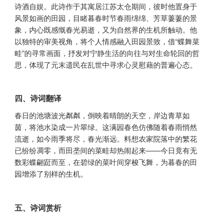
诗酒自娱。此诗作于其寓居江苏太仓期间，彼时他置身于
风景如画的田园，目睹暮春时节春雨绵绵、芳草萋萋的景
象，内心既感慨春光易逝，又为自然界的生机所触动。他
以独特的审美视角，将个人情感融入田园景致，借“蝶舞菜
畦”的寻常画面，抒发对宁静生活的向往与对生命轮回的哲
思，体现了元末遗民在乱世中寻求心灵慰藉的普遍心态。
四、诗词翻译
春日的池塘波光粼粼，倒映着晴朗的天空，岸边青草如
茵，将池水染成一片翠绿。这满园春色仿佛随着春雨悄然
流逝，如今雨季将尽，春光渐远。料想农家院落中的繁花
已纷纷凋零，而田垄间的菜畦却热闹起来——今日竟有无
数彩蝶翩跹而至，在碧绿的菜叶间穿梭飞舞，为暮春的田
园增添了别样的生机。
五、诗词赏析