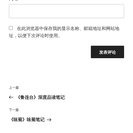
在此浏览器中保存我的显示名称、邮箱地址和网站地
址，以便下次评论时使用。
文
上
上一篇
章
一
《鲁连台》深度品读笔记
导
篇
航
文
下
下一篇
章
一
《咏菊》咏菊笔记
篇
文