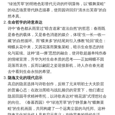
“绿池芳草”的明艳色彩替代元诗的纤弱藻饰，以“蝶舞菜畦”
的动态场景替代静态描摹，使田园诗回归“清水出芙蓉”的自
然本真。
生命哲学的诗意表达
诗中“春色都从雨里过”暗含道家“道法自然”的哲思：春雨既
是春色的载体，又是春色消逝的媒介，体现“生—长—收—
藏”的自然循环。而“蝶来多”的结尾则引入佛教“轮回”观念：
蝴蝶从花中来，又因花落而聚集菜畦，暗示生命形态的转
化与延续。这种“道—佛”思想的融合，使诗歌超越单纯伤春
的情绪宣泄，升华为对生命本质的思考——正如蝴蝶不因
花落而哀伤，反而以翩跹之姿迎接新机，诗人亦在春光逝
去中看到生命永恒的希望。
隐逸文化的现代启示
高启的隐居选择与诗歌创作，反映了元末明初士大夫阶层
的普遍心态：在政治黑暗与战乱频仍的背景下，他们通过
隐居田园寻求精神寄托，以诗歌表达对“桃花源”式理想社会
的向往。《春暮西园》中“绿池芳草”的宁静景象与“蝶舞菜
畦”的生机画面，共同构建了一个远离尘嚣的乌托邦。这种
隐逸文化对当代人具有启示意义：在快节奏的现代生活