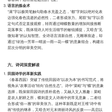
语言的炼金术
“满”字以极简笔触勾勒春水充盈之态，“都”字则以绝对化表
达强化春色流逝的必然性，二者形成张力。尾联“知”字以否
定句式否定直接观察，转而通过蝴蝶数量的增加间接推断
花落事实，既体现诗人对生活细节的敏锐捕捉，又暗含“见
微知著”的认知智慧。全诗语言清新自然，无雕琢痕迹，却
通过“绿池—芳草—晴波—雨—花—蝶”的意象组合，构建出
层次分明的审美空间。
六、诗词深度解读
田园诗学的革新实践
《春暮西园》突破了传统田园诗“以农为本”的书写范式，将
视角从“农事活动”转向“自然生态”。诗中“菜畦”与“蝶”的意象
选择，既保留田园诗的质朴底色，又融入文人雅趣：菜畦
是农人躬耕之所，蝶则是文人诗画中的常见意象，二者结
合形成“俗—雅”的审美张力。这种革新既是对王维“诗中有
画”传统的继承，又暗含对元末缛丽诗风的反拨——高启以