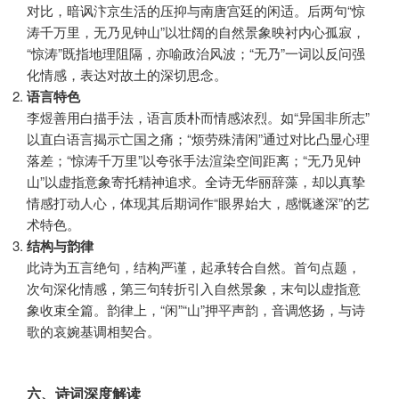
对比，暗讽汴京生活的压抑与南唐宫廷的闲适。后两句“惊
涛千万里，无乃见钟山”以壮阔的自然景象映衬内心孤寂，
“惊涛”既指地理阻隔，亦喻政治风波；“无乃”一词以反问强
化情感，表达对故土的深切思念。
语言特色
李煜善用白描手法，语言质朴而情感浓烈。如“异国非所志”
以直白语言揭示亡国之痛；“烦劳殊清闲”通过对比凸显心理
落差；“惊涛千万里”以夸张手法渲染空间距离；“无乃见钟
山”以虚指意象寄托精神追求。全诗无华丽辞藻，却以真挚
情感打动人心，体现其后期词作“眼界始大，感慨遂深”的艺
术特色。
结构与韵律
此诗为五言绝句，结构严谨，起承转合自然。首句点题，
次句深化情感，第三句转折引入自然景象，末句以虚指意
象收束全篇。韵律上，“闲”“山”押平声韵，音调悠扬，与诗
歌的哀婉基调相契合。
六、诗词深度解读