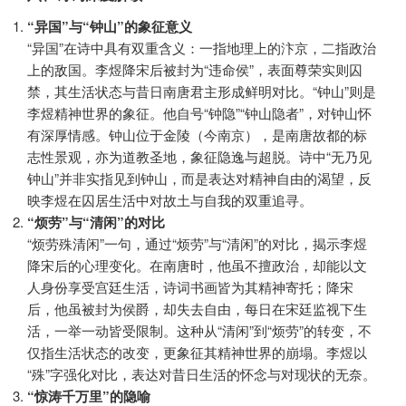
“异国”与“钟山”的象征意义
“异国”在诗中具有双重含义：一指地理上的汴京，二指政治
上的敌国。李煜降宋后被封为“违命侯”，表面尊荣实则囚
禁，其生活状态与昔日南唐君主形成鲜明对比。“钟山”则是
李煜精神世界的象征。他自号“钟隐”“钟山隐者”，对钟山怀
有深厚情感。钟山位于金陵（今南京），是南唐故都的标
志性景观，亦为道教圣地，象征隐逸与超脱。诗中“无乃见
钟山”并非实指见到钟山，而是表达对精神自由的渴望，反
映李煜在囚居生活中对故土与自我的双重追寻。
“烦劳”与“清闲”的对比
“烦劳殊清闲”一句，通过“烦劳”与“清闲”的对比，揭示李煜
降宋后的心理变化。在南唐时，他虽不擅政治，却能以文
人身份享受宫廷生活，诗词书画皆为其精神寄托；降宋
后，他虽被封为侯爵，却失去自由，每日在宋廷监视下生
活，一举一动皆受限制。这种从“清闲”到“烦劳”的转变，不
仅指生活状态的改变，更象征其精神世界的崩塌。李煜以
“殊”字强化对比，表达对昔日生活的怀念与对现状的无奈。
“惊涛千万里”的隐喻