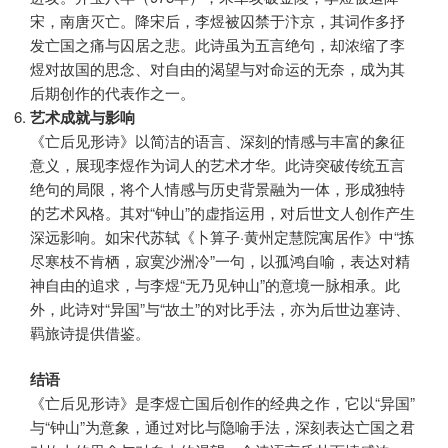
宋，南唐灭亡。降宋后，李煜被囚禁于汴京，其词作多抒
发亡国之痛与囚居之悲。此诗虽为五言绝句，却浓缩了李
煜对故国的思念、对自由的渴望与对命运的无奈，成为其
后期创作的代表作之一。
艺术成就与影响
《亡后见形诗》以简洁的语言、深刻的情感与丰富的象征
意义，展现李煜作为词人的艺术才华。此诗突破传统五言
绝句的局限，将个人情感与历史背景融为一体，形成独特
的艺术风格。其对“钟山”的虚指运用，对后世文人创作产生
深远影响。如宋代苏轼《卜算子·黄州定慧院寓居作》中“拣
尽寒枝不肯栖，寂寞沙洲冷”一句，以孤鸿自喻，表达对精
神自由的追求，与李煜“无乃见钟山”的意境一脉相承。此
外，此诗对“异国”与“故土”的对比手法，亦为后世边塞诗、
羁旅诗提供借鉴。
结语
《亡后见形诗》是李煜亡国后创作的经典之作，它以“异国”
与“钟山”为意象，通过对比与隐喻手法，深刻表达亡国之君