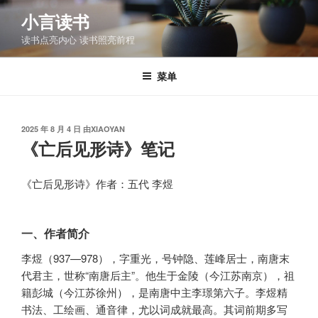
跳
小言读书
至
读书点亮内心 读书照亮前程
内
容
菜单
发
2025 年 8 月 4 日
由
XIAOYAN
布
《亡后见形诗》笔记
于
《亡后见形诗》作者：五代 李煜
一、作者简介
李煜（937—978），字重光，号钟隐、莲峰居士，南唐末
代君主，世称“南唐后主”。他生于金陵（今江苏南京），祖
籍彭城（今江苏徐州），是南唐中主李璟第六子。李煜精
书法、工绘画、通音律，尤以词成就最高。其词前期多写