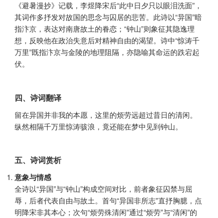
《避暑漫抄》记载，李煜降宋后“此中日夕只以眼泪洗面”，
其词作多抒发对故国的思念与囚居的悲苦。此诗以“异国”暗
指汴京，表达对南唐故土的眷恋；“钟山”则象征其隐逸理
想，反映他在政治失意后对精神自由的渴望。诗中“惊涛千
万里”既指汴京与金陵的地理阻隔，亦隐喻其命运的跌宕起
伏。
四、诗词翻译
留在异国并非我的本愿，这里的烦劳远超过昔日的清闲。
纵然相隔千万里惊涛骇浪，竟还能在梦中见到钟山。
五、诗词赏析
意象与情感
全诗以“异国”与“钟山”构成空间对比，前者象征囚禁与屈
辱，后者代表自由与故土。首句“异国非所志”直抒胸臆，点
明降宋非其本心；次句“烦劳殊清闲”通过“烦劳”与“清闲”的