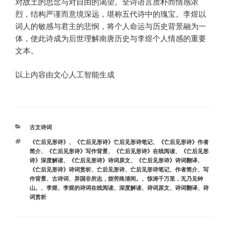
对故土的思念与对自由的渴望。全诗语言质朴而情感浓
烈，结构严谨而意境深远，堪称五代诗中的瑰宝。李煜以
词人的敏感与君主的悲悯，将个人命运与历史背景融为一
体，使此诗成为后世理解南唐历史与李煜个人情感的重要
文本。
以上内容由文心人工智能生成
分
古文诗词
类
标
《亡后见形诗》
、
《亡后见形诗》亡后见形诗笔记
、
《亡后见形诗》作者
签
简介
、
《亡后见形诗》写作背景
、
《亡后见形诗》在线阅读
、
《亡后见形
诗》深度解读
、
《亡后见形诗》诗词原文
、
《亡后见形诗》诗词翻译
、
《亡后见形诗》诗词赏析
、
亡后见形诗
、
亡后见形诗笔记
、
作者简介
、
写
作背景
、
古诗词
、
异国非所志，烦劳殊清闲。
、
惊涛千万里，无乃见钟
山。
、
李煜
、
李煜的诗词在线阅读
、
深度解读
、
诗词原文
、
诗词翻译
、
诗
词赏析