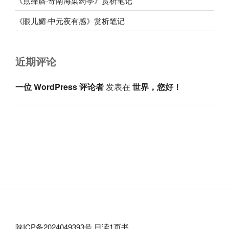
《点绛唇·寄南海梁药亭》赏析笔记
《眼儿媚·中元夜有感》赏析笔记
近期评论
一位 WordPress 评论者
发表在
世界，您好！
陕ICP备2024049393号
日读1页书