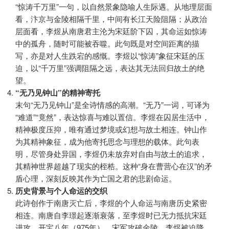
“惊涛千万里”一句，以自然景象隐喻人生际遇。从地理层面
看，汴京与金陵相隔千里，中间有长江天险阻隔；从政治
层面看，李煜从南唐君主沦为宋廷阶下囚，其命运如惊涛
中的孤舟，随时可能被吞噬。此句既是对空间距离的描
写，亦是对人生跌宕的感慨。李煜以“惊涛”象征宋廷的压
迫，以“千万里”强调阻隔之远，表达其无法回归故土的绝
望。
“无乃见钟山”的精神寄托
末句“无乃见钟山”是全诗情感的高潮。“无乃”一词，可译为
“难道”“竟然”，表达惊喜与难以置信。李煜在囚居生活中，
精神极度压抑，唯有通过梦境或幻想与故土相连。钟山作
为其精神象征，成为他寄托思念与理想的载体。此句表
明，尽管身处异国，李煜仍未放弃对自由与故土的追求，
其精神世界超越了现实的桎梏。这种“身在曹营心在汉”的矛
盾心理，深刻反映其作为亡国之君的悲剧命运。
历史背景与个人命运的交织
此诗创作于南唐灭亡后，李煜的个人命运与南唐历史紧密
相连。南唐自李璟起逐渐衰落，至李煜时已无力抵抗宋廷
进攻。开宝八年（975年），宋军攻破金陵，李煜被迫降