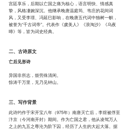
宫廷享乐，后期以亡国之痛为核心，语言明快、情感真
挚，风格凄婉深沉。他继承晚唐温庭筠、韦庄的花间词
风，又受李璟、冯延巳影响，在晚唐五代词中独树一帜，
被誉为“千古词帝”。代表作《虞美人》《浪淘沙》《乌夜
啼》等，皆为词史经典。
二、古诗原文
亡后见形诗
异国非所志，烦劳殊清闲。
惊涛千万里，无乃见钟山。
三、写作背景
此诗约作于宋开宝八年（975年）南唐灭亡后，李煜被俘至
汴京（今河南开封）期间。作为亡国之君，他从凌驾万人
之上的九五之尊沦为阶下囚，经历了人生的大起大落。据