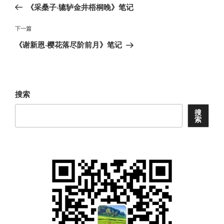
一
《采桑子·辘轳金井梧桐晚》笔记
导
篇
航
文
下
下一篇
章
一
《谢新恩·樱花落尽阶前月》笔记
篇
文
章
搜索
搜
索