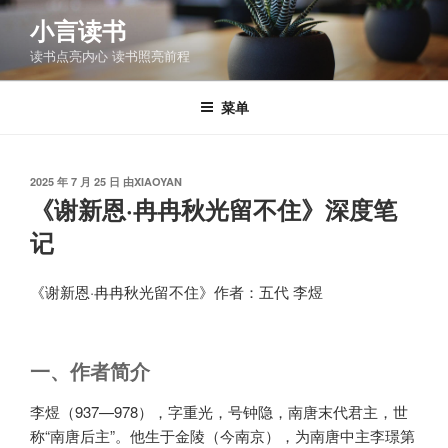
跳
小言读书
至
读书点亮内心 读书照亮前程
内
容
菜单
发
2025 年 7 月 25 日
由
XIAOYAN
布
《谢新恩·冉冉秋光留不住》深度笔
于
记
《谢新恩·冉冉秋光留不住》作者：五代 李煜
一、作者简介
李煜（937—978），字重光，号钟隐，南唐末代君主，世
称“南唐后主”。他生于金陵（今南京），为南唐中主李璟第