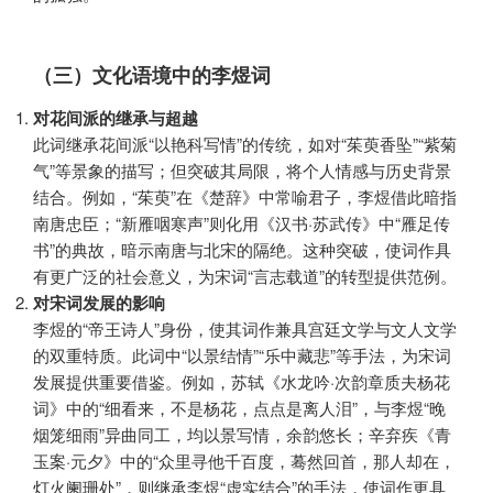
（三）文化语境中的李煜词
对花间派的继承与超越
此词继承花间派“以艳科写情”的传统，如对“茱萸香坠”“紫菊
气”等景象的描写；但突破其局限，将个人情感与历史背景
结合。例如，“茱萸”在《楚辞》中常喻君子，李煜借此暗指
南唐忠臣；“新雁咽寒声”则化用《汉书·苏武传》中“雁足传
书”的典故，暗示南唐与北宋的隔绝。这种突破，使词作具
有更广泛的社会意义，为宋词“言志载道”的转型提供范例。
对宋词发展的影响
李煜的“帝王诗人”身份，使其词作兼具宫廷文学与文人文学
的双重特质。此词中“以景结情”“乐中藏悲”等手法，为宋词
发展提供重要借鉴。例如，苏轼《水龙吟·次韵章质夫杨花
词》中的“细看来，不是杨花，点点是离人泪”，与李煜“晚
烟笼细雨”异曲同工，均以景写情，余韵悠长；辛弃疾《青
玉案·元夕》中的“众里寻他千百度，蓦然回首，那人却在，
灯火阑珊处”，则继承李煜“虚实结合”的手法，使词作更具