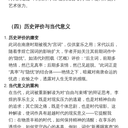
艺术张力。
（四）历史评价与当代意义
历史评价的嬗变
此词在南唐时期被视为“宫词”，仅供宴乐之用；宋代以后，
随着李煜亡国词的影响扩大，学者开始关注其前期词作中
的“隐忧”。如清代刘熙载《艺概》评价：“后主词，前期多
艳情，然已见真率；后期多哀情，然已见超脱。”此词正是
“真率”与“隐忧”的结合体——艳情之下，暗藏对南唐命运的
忧虑；欢愉之中，透露对人生无常的感慨。
当代意义的重构
在当代，此词被重新解读为对“自由与束缚”的辩证思考。李
煜的享乐主义，既是对现实压力的逃避，也是对精神自由
的追求；其亡国之痛，既是个体悲剧，也是时代缩影。这
种解读，使词作具有超越时代的现实意义——它提醒我
们：在物质丰裕的时代，如何保持精神的清醒；在享乐的
诱惑中，如何坚守内心的本真。例如，词中“新雁咽寒声”的