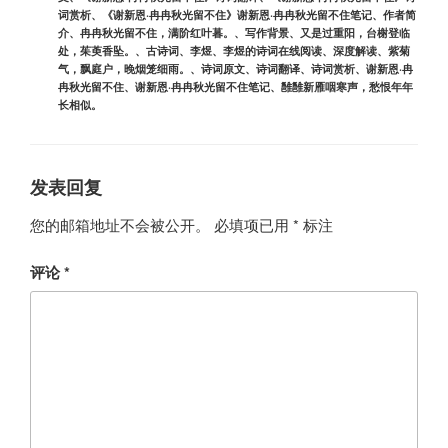
词赏析
、
《谢新恩·冉冉秋光留不住》谢新恩·冉冉秋光留不住笔记
、
作者简
介
、
冉冉秋光留不住，满阶红叶暮。
、
写作背景
、
又是过重阳，台榭登临
处，茱萸香坠。
、
古诗词
、
李煜
、
李煜的诗词在线阅读
、
深度解读
、
紫菊
气，飘庭户，晚烟笼细雨。
、
诗词原文
、
诗词翻译
、
诗词赏析
、
谢新恩·冉
冉秋光留不住
、
谢新恩·冉冉秋光留不住笔记
、
雝雝新雁咽寒声，愁恨年年
长相似。
发表回复
您的邮箱地址不会被公开。
必填项已用
*
标注
评论
*