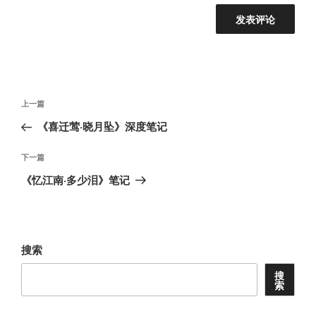
文
上
上一篇
章
一
《喜迁莺·晓月坠》深度笔记
导
篇
航
文
下
下一篇
章
一
《忆江南·多少泪》笔记
篇
文
章
搜索
搜
索