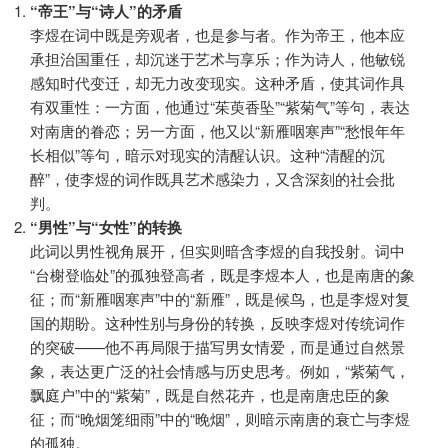
“帝王”与“诗人”的矛盾
李煜在词中既是旁观者，也是参与者。作为帝王，他本应
承担治国重任，却沉迷于艺术与享乐；作为诗人，他敏锐
感知时代变迁，却无力改变现实。这种矛盾，使其词作具
有双重性：一方面，他通过“茱萸香坠”“紫菊气”等句，表达
对南唐的眷恋；另一方面，他又以“新雁咽寒声”“愁恨年年
长相似”等句，暗示对现实的清醒认识。这种“清醒的沉
醉”，使李煜的词作既具艺术感染力，又含深刻的社会批
判。
“男性”与“女性”的转换
此词以男性视角展开，但实则暗含李煜的自我投射。词中
“台榭登临处”的孤独登高者，既是李煜本人，也是南唐的象
征；而“新雁咽寒声”中的“新雁”，既是候鸟，也是李煜对复
国的期盼。这种性别与身份的转换，反映李煜对传统词作
的突破——他不再局限于描写男女情爱，而是通过自然景
象，表达更广泛的社会情感与历史思考。例如，“紫菊气，
飘庭户”中的“紫菊”，既是自然花卉，也是南唐忠臣的象
征；而“晚烟笼细雨”中的“晚烟”，则暗示南唐的衰亡与李煜
的孤独。