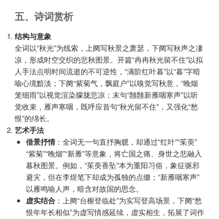
五、诗词赏析
结构与意象
全词以“秋光”为线索，上阕写秋景之萧瑟，下阕写秋声之凄
凉，形成时空交织的悲秋图景。开篇“冉冉秋光留不住”以拟
人手法点明时间流逝的不可逆性，“满阶红叶暮”以“暮”字暗
喻心境黯淡；下阕“紫菊气，飘庭户”以嗅觉写秋意，“晚烟
笼细雨”以视觉渲染朦胧悲凉；末句“雝雝新雁咽寒声”以听
觉收束，雁声寒咽，既呼应首句“秋光留不住”，又强化“愁
恨”的绵长。
艺术手法
借景抒情
：全词无一句直抒胸臆，却通过“红叶”“茱萸”
“紫菊”“晚烟”“新雁”等意象，将亡国之痛、身世之悲融入
暮秋图景。例如，“茱萸香坠”本为重阳习俗，象征驱邪
避灾，但在李煜笔下却成为孤独的点缀；“新雁咽寒声”
以雁鸣喻人声，暗含对故国的思念。
虚实结合
：上阕“台榭登临处”为实写登高场景，下阕“愁
恨年年长相似”为虚写情感延续，虚实相生，拓展了词作