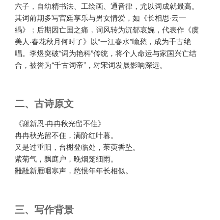
六子，自幼精书法、工绘画、通音律，尤以词成就最高。
其词前期多写宫廷享乐与男女情爱，如《长相思·云一
緺》；后期因亡国之痛，词风转为沉郁哀婉，代表作《虞
美人·春花秋月何时了》以“一江春水”喻愁，成为千古绝
唱。李煜突破“词为艳科”传统，将个人命运与家国兴亡结
合，被誉为“千古词帝”，对宋词发展影响深远。
二、古诗原文
《谢新恩·冉冉秋光留不住》
冉冉秋光留不住，满阶红叶暮。
又是过重阳，台榭登临处，茱萸香坠。
紫菊气，飘庭户，晚烟笼细雨。
雝雝新雁咽寒声，愁恨年年长相似。
三、写作背景