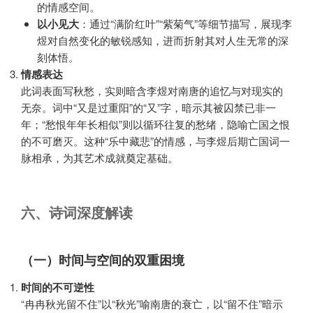
的情感空间。
以小见大
：通过“满阶红叶”“紫菊气”等细节描写，展现李
煜对自然变化的敏锐感知，进而折射其对人生无常的深
刻体悟。
情感表达
此词表面写秋愁，实则暗含李煜对南唐的追忆与对现实的
无奈。词中“又是过重阳”的“又”字，暗示其被囚禁已非一
年；“愁恨年年长相似”则以循环往复的愁绪，隐喻亡国之恨
的不可磨灭。这种“乐中藏悲”的情感，与李煜后期亡国词一
脉相承，为其艺术成就奠定基础。
六、诗词深度解读
（一）时间与空间的双重困境
时间的不可逆性
“冉冉秋光留不住”以“秋光”喻南唐的衰亡，以“留不住”暗示