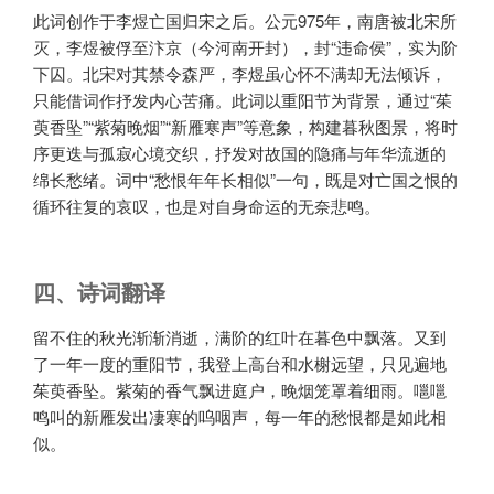
此词创作于李煜亡国归宋之后。公元975年，南唐被北宋所
灭，李煜被俘至汴京（今河南开封），封“违命侯”，实为阶
下囚。北宋对其禁令森严，李煜虽心怀不满却无法倾诉，
只能借词作抒发内心苦痛。此词以重阳节为背景，通过“茱
萸香坠”“紫菊晚烟”“新雁寒声”等意象，构建暮秋图景，将时
序更迭与孤寂心境交织，抒发对故国的隐痛与年华流逝的
绵长愁绪。词中“愁恨年年长相似”一句，既是对亡国之恨的
循环往复的哀叹，也是对自身命运的无奈悲鸣。
四、诗词翻译
留不住的秋光渐渐消逝，满阶的红叶在暮色中飘落。又到
了一年一度的重阳节，我登上高台和水榭远望，只见遍地
茱萸香坠。紫菊的香气飘进庭户，晚烟笼罩着细雨。嗈嗈
鸣叫的新雁发出凄寒的呜咽声，每一年的愁恨都是如此相
似。