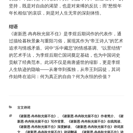
坚持，既是对自由的渴望，也是对束缚的反抗；而“愁恨年
年长相似”的哀叹，则是对人生无常的深刻体悟。
结语
《谢新恩·冉冉秋光留不住》是李煜后期词作的代表作，通
过描绘暮秋景象与重阳习俗，展现其作为“帝王诗人”的艺术
追求与情感矛盾。词中“乐中藏悲”的情感基调、“以景结情”
的艺术手法，为李煜后期亡国词奠定基础，也为中国词史
贡献了经典范本。此词不仅是南唐盛世的缩影，更是李煜
人生轨迹的隐喻——从奢华到孤独，从帝王到囚徒，其词
作始终在追问：何为真正的自由？何为永恒的价值？
分
古文诗词
类
标
《谢新恩·冉冉秋光留不住》
、
《谢新恩·冉冉秋光留不住》作者简介
、
《谢
签
新恩·冉冉秋光留不住》写作背景
、
《谢新恩·冉冉秋光留不住》在线阅读
、
《谢新恩·冉冉秋光留不住》深度解读
、
《谢新恩·冉冉秋光留不住》诗词原
文
、
《谢新恩·冉冉秋光留不住》诗词翻译
、
《谢新恩·冉冉秋光留不住》诗