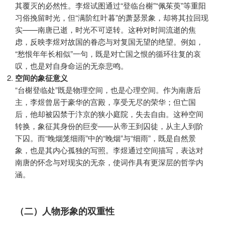
其覆灭的必然性。李煜试图通过“登临台榭”“佩茱萸”等重阳
习俗挽留时光，但“满阶红叶暮”的萧瑟景象，却将其拉回现
实——南唐已逝，时光不可逆转。这种对时间流逝的焦
虑，反映李煜对故国的眷恋与对复国无望的绝望。例如，
“愁恨年年长相似”一句，既是对亡国之恨的循环往复的哀
叹，也是对自身命运的无奈悲鸣。
空间的象征意义
“台榭登临处”既是物理空间，也是心理空间。作为南唐后
主，李煜曾居于豪华的宫殿，享受无尽的荣华；但亡国
后，他却被囚禁于汴京的狭小庭院，失去自由。这种空间
转换，象征其身份的巨变——从帝王到囚徒，从主人到阶
下囚。而“晚烟笼细雨”中的“晚烟”与“细雨”，既是自然景
象，也是其内心孤独的写照。李煜通过空间描写，表达对
南唐的怀念与对现实的无奈，使词作具有更深层的哲学内
涵。
（二）人物形象的双重性