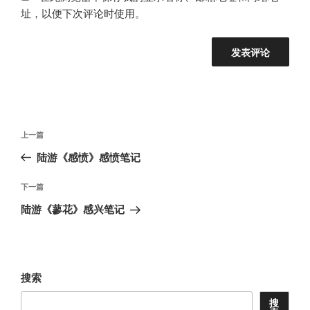
址，以便下次评论时使用。
文
上
上一篇
章
一
陆游《感愤》感愤笔记
导
篇
航
文
下
下一篇
章
一
陆游《蓼花》感兴笔记
篇
文
章
搜索
搜