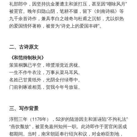
礼部郎中，因坚持抗金屡遭主和派打压，甚至因“嘲咏风月”
被罢官。晚年归隐山阴，笔耕不辍，留下《剑南诗稿》等
九千余首诗作，兼具李白之雄奇与杜甫之沉郁，尤以炽热
的爱国情怀著称，被誉为“诗史上的爱国丰碑”。
二、古诗原文
《和范待制秋兴》
策策桐飘已半空，啼螀渐觉近房栊。
一生不作牛衣泣，万事从渠马耳风。
名姓已甘黄纸外，光阴全付绿尊中。
门前剥啄谁相觅，贺我今年号放翁。
三、写作背景
淳熙三年（1176年），52岁的陆游因主和派诬陷“不拘礼法”
“燕饮颓放”，被罢免嘉州知州一职。此诗即作于罢官闲居成
都期间。当时，南宋朝廷奉行绍兴和议，对金称臣割地，