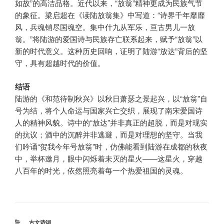
如故”的高洁品格。近代以来，“放翁”精神更成为民族气节
的象征。梁启超在《读陆放翁集》中写道：“诗界千年靡靡
风，兵魂销尽国魂空。集中什九从军乐，亘古男儿一放
翁。”将陆游的爱国诗与民族存亡联系起来，赋予“放翁”以
新的时代意义。这种历史回响，证明了陆游“放达”背后的坚
守，具有超越时代的价值。
结语
陆游的《和范待制秋兴》以秋日萧瑟之景起兴，以“放翁”自
号为结，将个人命运与国家兴亡交织，展现了南宋爱国诗
人的精神风貌。诗中的“放达”并非真正的超脱，而是对现实
的抗议；酒中的沉醉并非逃避，而是对理想的坚守。当我
们吟诵“贺我今年号放翁”时，仿佛能看到陆游在成都的秋夜
中，举杯邀月，眼中闪烁着未灭的星火——这星火，穿越
八百年的时光，依然照亮着每一个热爱祖国的灵魂。
分
古文诗词