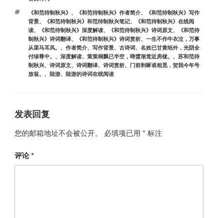
类
标
《和范待制秋兴》
、
《和范待制秋兴》作者简介
、
《和范待制秋兴》写作
签
背景
、
《和范待制秋兴》和范待制秋兴笔记
、
《和范待制秋兴》在线阅
读
、
《和范待制秋兴》深度解读
、
《和范待制秋兴》诗词原文
、
《和范待
制秋兴》诗词翻译
、
《和范待制秋兴》诗词赏析
、
一生不作牛衣泣，万事
从渠马耳风。
、
作者简介
、
写作背景
、
古诗词
、
名姓已甘黄纸外，光阴全
付绿尊中。
、
深度解读
、
策策桐飘已半空，啼螀渐觉近房栊。
、
苏和范待
制秋兴
、
诗词原文
、
诗词翻译
、
诗词赏析
、
门前剥啄谁相觅，贺我今年号
放翁。
、
陆游
、
陆游的诗词在线阅读
发表回复
您的邮箱地址不会被公开。
必填项已用
*
标注
评论
*