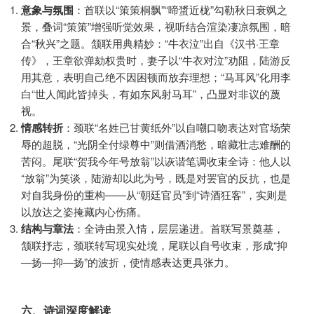
意象与氛围
：首联以“策策桐飘”“啼螀近栊”勾勒秋日衰飒之
景，叠词“策策”增强听觉效果，视听结合渲染凄凉氛围，暗
合“秋兴”之题。颔联用典精妙：“牛衣泣”出自《汉书·王章
传》，王章欲弹劾权贵时，妻子以“牛衣对泣”劝阻，陆游反
用其意，表明自己绝不因困顿而放弃理想；“马耳风”化用李
白“世人闻此皆掉头，有如东风射马耳”，凸显对非议的蔑
视。
情感转折
：颈联“名姓已甘黄纸外”以自嘲口吻表达对官场荣
辱的超脱，“光阴全付绿尊中”则借酒消愁，暗藏壮志难酬的
苦闷。尾联“贺我今年号放翁”以诙谐笔调收束全诗：他人以
“放翁”为笑谈，陆游却以此为号，既是对罢官的反抗，也是
对自我身份的重构——从“朝廷官员”到“诗酒狂客”，实则是
以放达之姿掩藏内心伤痛。
结构与章法
：全诗由景入情，层层递进。首联写景奠基，
颔联抒志，颈联转写现实处境，尾联以自号收束，形成“抑
—扬—抑—扬”的波折，使情感表达更具张力。
六、诗词深度解读