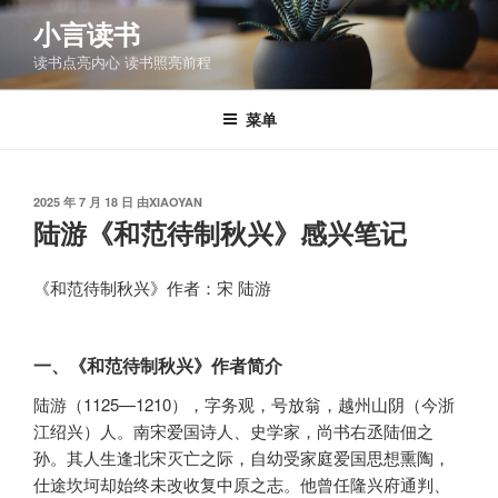
跳
小言读书
至
读书点亮内心 读书照亮前程
内
容
菜单
发
2025 年 7 月 18 日
由
XIAOYAN
布
陆游《和范待制秋兴》感兴笔记
于
《和范待制秋兴》作者：宋 陆游
一、《和范待制秋兴》作者简介
陆游（1125—1210），字务观，号放翁，越州山阴（今浙
江绍兴）人。南宋爱国诗人、史学家，尚书右丞陆佃之
孙。其人生逢北宋灭亡之际，自幼受家庭爱国思想熏陶，
仕途坎坷却始终未改收复中原之志。他曾任隆兴府通判、