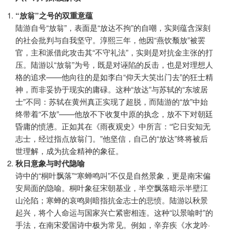
“放翁”之号的双重意蕴
陆游自号“放翁”，表面是“放达不拘”的自嘲，实则蕴含深刻
的社会批判与自我坚守。淳熙三年，他因“燕饮颓放”被罢
官，主和派借此攻击其“不守礼法”，实则是对抗金主张的打
压。陆游以“放翁”为号，既是对诬陷的反击，也是对理想人
格的追求——他向往的是如李白“仰天大笑出门去”的狂士精
神，而非妥协于现实的庸碌。这种“放达”与苏轼的“东坡居
士”不同：苏轼在黄州真正实现了超脱，而陆游的“放”中始
终带着“不放”——他放不下收复中原的执念，放不下对朝廷
昏庸的愤懑。正如其在《雨夜观史》中所言：“它日安知无
志士，经过指点放翁门。”他坚信，自己的“放达”终将被后
世理解，成为抗金精神的象征。
秋日意象与时代隐喻
诗中的“桐叶飘落”“寒蝉鸣叫”不仅是自然景象，更是南宋偏
安局面的隐喻。桐叶象征宋朝基业，半空飘落暗示半壁江
山沦陷；寒蝉的哀鸣则暗指抗金志士的悲愤。陆游以秋景
起兴，将个人命运与国家兴亡紧密相连。这种“以景喻时”的
手法，在南宋爱国诗中极为常见。例如，辛弃疾《水龙吟·