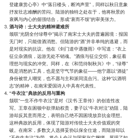
登建康赏心亭》中“落日楼头，断鸿声里”，同样以秋日意象
抒发壮志难酬的苦闷。陆游的独特之处在于，他将秋景的
衰飒与内心的倔强结合，形成“衰而不馁”的审美张力。
酒与诗：士大夫的精神避难所
颈联“光阴全付绿尊中”揭示了南宋士大夫的普遍困境：报国
无门时，只能借酒消愁。但陆游的“酒”并非单纯的逃避，而
是对现实的抗议。他在《剑门道中遇微雨》中写道：“衣上
征尘杂酒痕，远游无处不销魂。”酒痕与征尘交织，象征着
理想与现实的冲突。同样，在《和范待制秋兴》中，“绿尊”
既是消愁的工具，也是坚守气节的象征——他宁愿以“酒徒”
身份被世人嘲笑，也不愿与主和派同流合污。这种“以酒明
志”的精神，在南宋爱国诗人中具有代表性。
“牛衣泣”典故的反用与重构
颔联“一生不作牛衣泣”是对《汉书·王章传》的创造性改
写。王章在困顿中欲弹劾权贵，妻子以“牛衣对泣”劝阻，陆
游却反其意而用之，表明自己绝不因困境放弃抗金理想。
这种典故的反用，体现了陆游对传统士大夫价值观的突
破。在南宋，多数文人选择妥协以保全仕途，而陆游却以
“不作牛衣泣”为荣，将个人命运与国家兴亡捆绑，展现了知