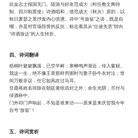
抗金志士报国无门。陆游与好友范成大（时任敷文阁待
制、四川制置使）诗酒唱和，借范成大《秋兴》原韵，以
秋日萧瑟之景抒发内心愤懑。诗中“号放翁”之语，既是自
嘲，亦是对官场毁誉的反抗，标志着其从“仕途失意”转向
“诗酒放达”的人生转折。
四、诗词翻译
梧桐叶簌簌飘落，已空半树；寒蝉鸣声渐近，传入窗棂。
我这一生，绝不像王章那样穷困时与妻子卧牛衣对泣；世
间万般非议，任它如风吹过马耳。
甘愿将姓名排除在朝廷黄纸诰封之外；余生光阴，尽付与
绿酒杯中。
门外叩门声响起，不知是谁来访——原来是来庆贺我今年
自号“放翁”！
五、诗词赏析