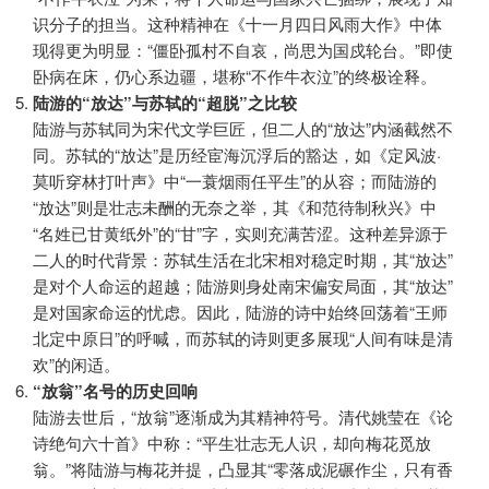
识分子的担当。这种精神在《十一月四日风雨大作》中体
现得更为明显：“僵卧孤村不自哀，尚思为国戍轮台。”即使
卧病在床，仍心系边疆，堪称“不作牛衣泣”的终极诠释。
陆游的“放达”与苏轼的“超脱”之比较
陆游与苏轼同为宋代文学巨匠，但二人的“放达”内涵截然不
同。苏轼的“放达”是历经宦海沉浮后的豁达，如《定风波·
莫听穿林打叶声》中“一蓑烟雨任平生”的从容；而陆游的
“放达”则是壮志未酬的无奈之举，其《和范待制秋兴》中
“名姓已甘黄纸外”的“甘”字，实则充满苦涩。这种差异源于
二人的时代背景：苏轼生活在北宋相对稳定时期，其“放达”
是对个人命运的超越；陆游则身处南宋偏安局面，其“放达”
是对国家命运的忧虑。因此，陆游的诗中始终回荡着“王师
北定中原日”的呼喊，而苏轼的诗则更多展现“人间有味是清
欢”的闲适。
“放翁”名号的历史回响
陆游去世后，“放翁”逐渐成为其精神符号。清代姚莹在《论
诗绝句六十首》中称：“平生壮志无人识，却向梅花觅放
翁。”将陆游与梅花并提，凸显其“零落成泥碾作尘，只有香