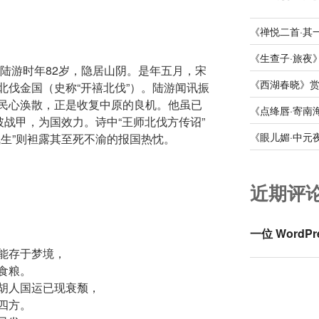
《禅悦二首·其
《生查子·旅夜
，陆游时年82岁，隐居山阴。是年五月，宋
《西湖春晓》
北伐金国（史称“开禧北伐”）。陆游闻讯振
民心涣散，正是收复中原的良机。他虽已
《点绛唇·寄南
披战甲，为国效力。诗中“王师北伐方传诏”
《眼儿媚·中元
气生”则袒露其至死不渝的报国热忱。
近期评
一位 WordPr
能存于梦境，
食粮。
胡人国运已现衰颓，
四方。