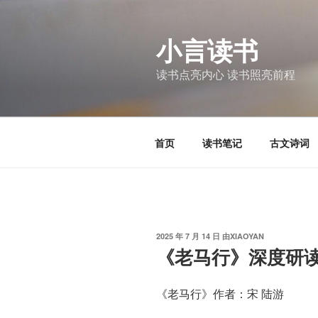
跳
至
小言读书
内
容
读书点亮内心 读书照亮前程
首页
读书笔记
古文诗词
发
2025 年 7 月 14 日
由
XIAOYAN
布
《老马行》深度研
于
《老马行》作者：宋 陆游