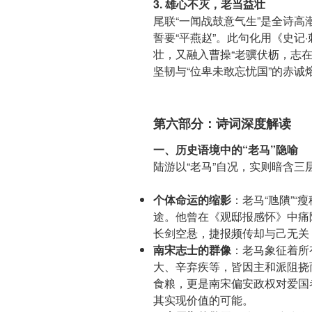
3. 雄心不灭，老当益壮
尾联“一闻战鼓意气生”是全诗
誓要“平燕赵”。此句化用《史记
壮，又融入曹操“老骥伏枥，志在
坚韧与“位卑未敢忘忧国”的赤
第六部分：诗词深度解读
一、历史语境中的“老马”隐喻
陆游以“老马”自况，实则暗含三
个体命运的缩影
：老马“虺隤”“
途。他曾在《观邸报感怀》中痛
长剑空悬，捷报频传却与己无关
南宋志士的群像
：老马象征着所
大、辛弃疾等，皆因主和派阻挠
食粮，更是南宋偏安政权对爱国
其实现价值的可能。