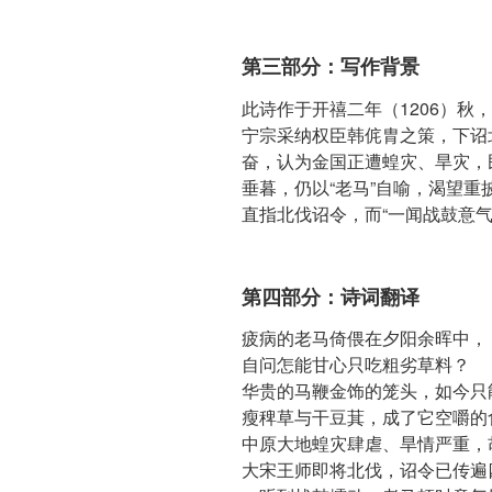
第三部分：写作背景
此诗作于开禧二年（1206）秋
宁宗采纳权臣韩侂胄之策，下诏
奋，认为金国正遭蝗灾、旱灾，
垂暮，仍以“老马”自喻，渴望重
直指北伐诏令，而“一闻战鼓意
第四部分：诗词翻译
疲病的老马倚偎在夕阳余晖中，
自问怎能甘心只吃粗劣草料？
华贵的马鞭金饰的笼头，如今只
瘦稗草与干豆萁，成了它空嚼的
中原大地蝗灾肆虐、旱情严重，
大宋王师即将北伐，诏令已传遍