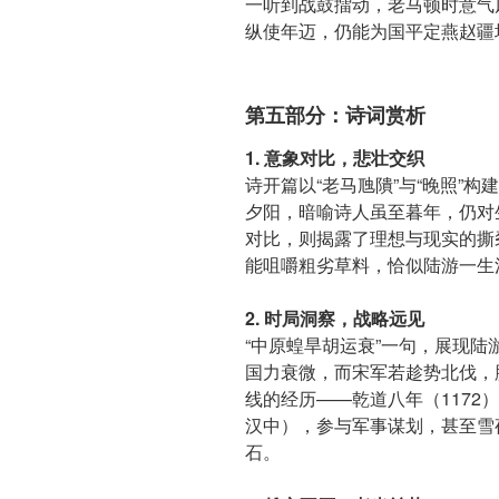
一听到战鼓擂动，老马顿时意气
纵使年迈，仍能为国平定燕赵疆
第五部分：诗词赏析
1. 意象对比，悲壮交织
诗开篇以“老马虺隤”与“晚照”
夕阳，暗喻诗人虽至暮年，仍对生
对比，则揭露了理想与现实的撕
能咀嚼粗劣草料，恰似陆游一生
2. 时局洞察，战略远见
“中原蝗旱胡运衰”一句，展现
国力衰微，而宋军若趁势北伐，
线的经历——乾道八年（1172
汉中），参与军事谋划，甚至雪
石。