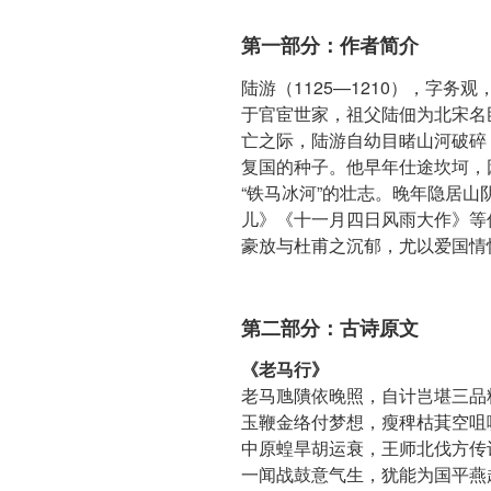
第一部分：作者简介
陆游（1125—1210），字
于官宦世家，祖父陆佃为北宋名
亡之际，陆游自幼目睹山河破碎
复国的种子。他早年仕途坎坷，
“铁马冰河”的壮志。晚年隐居
儿》《十一月四日风雨大作》等
豪放与杜甫之沉郁，尤以爱国情
第二部分：古诗原文
《老马行》
老马虺隤依晚照，自计岂堪三品
玉鞭金络付梦想，瘦稗枯萁空咀
中原蝗旱胡运衰，王师北伐方传
一闻战鼓意气生，犹能为国平燕