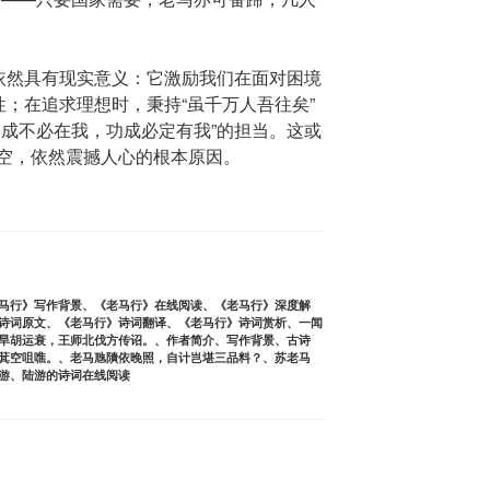
”依然具有现实意义：它激励我们在面对困境
性；在追求理想时，秉持“虽千万人吾往矣”
功成不必在我，功成必定有我”的担当。这或
空，依然震撼人心的根本原因。
马行》写作背景
、
《老马行》在线阅读
、
《老马行》深度解
诗词原文
、
《老马行》诗词翻译
、
《老马行》诗词赏析
、
一闻
旱胡运衰，王师北伐方传诏。
、
作者简介
、
写作背景
、
古诗
萁空咀噍。
、
老马虺隤依晚照，自计岂堪三品料？
、
苏老马
游
、
陆游的诗词在线阅读