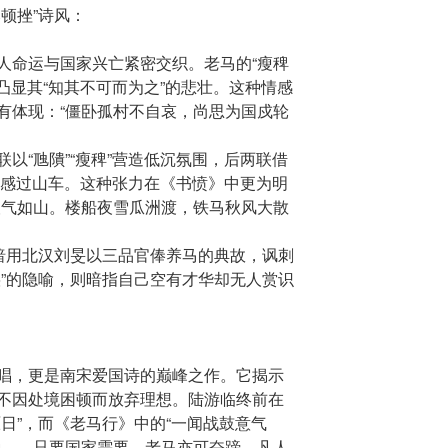
顿挫”诗风：
人命运与国家兴亡紧密交织。老马的“瘦稗
，凸显其“知其不可而为之”的悲壮。这种情感
有体现：“僵卧孤村不自哀，尚思为国戍轮
联以“虺隤”“瘦稗”营造低沉氛围，后两联借
成情感过山车。这种张力在《书愤》中更为明
望气如山。楼船夜雪瓜洲渡，铁马秋风大散
”暗用北汉刘旻以三品官俸养马的典故，讽刺
铗”的隐喻，则暗指自己空有才华却无人赏识
唱，更是南宋爱国诗的巅峰之作。它揭示
不因处境困顿而放弃理想。陆游临终前在
日”，而《老马行》中的“一闻战鼓意气
种——只要国家需要，老马亦可奋蹄，凡人