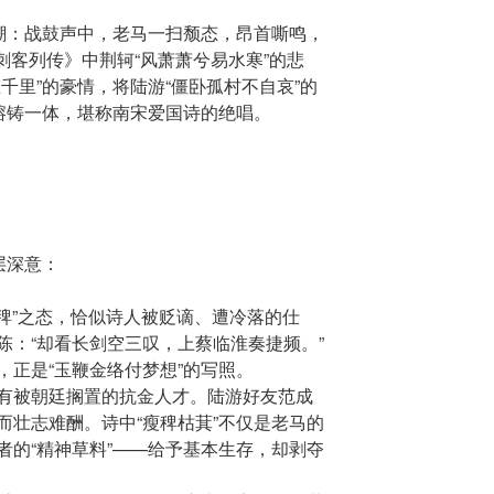
高潮：战鼓声中，老马一扫颓态，昂首嘶鸣，
·刺客列传》中荆轲“风萧萧兮易水寒”的悲
千里”的豪情，将陆游“僵卧孤村不自哀”的
诚熔铸一体，堪称南宋爱国诗的绝唱。
层深意：
瘦稗”之态，恰似诗人被贬谪、遭冷落的仕
陈：“却看长剑空三叹，上蔡临淮奏捷频。”
，正是“玉鞭金络付梦想”的写照。
有被朝廷搁置的抗金人才。陆游好友范成
而壮志难酬。诗中“瘦稗枯萁”不仅是老马的
者的“精神草料”——给予基本生存，却剥夺