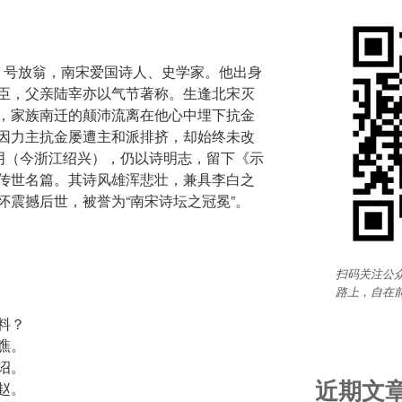
务观，号放翁，南宋爱国诗人、史学家。他出身
臣，父亲陆宰亦以气节著称。生逢北宋灭
，家族南迁的颠沛流离在他心中埋下抗金
因力主抗金屡遭主和派排挤，却始终未改
山阴（今浙江绍兴），仍以诗明志，留下《示
传世名篇。其诗风雄浑悲壮，兼具李白之
怀震撼后世，被誉为“南宋诗坛之冠冕”。
扫码关注公众
路上，自在
料？
噍。
诏。
近期文
赵。