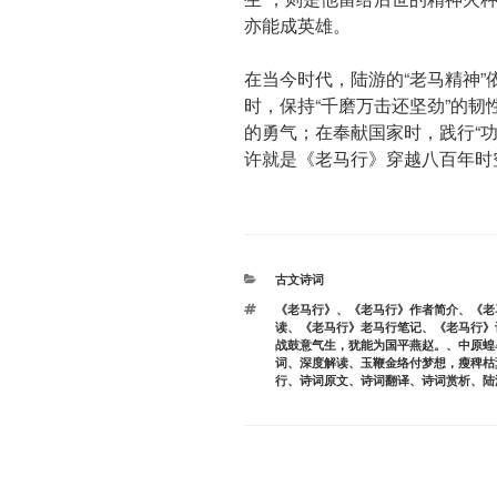
亦能成英雄。
在当今时代，陆游的“老马精神
时，保持“千磨万击还坚劲”的韧
的勇气；在奉献国家时，践行“
许就是《老马行》穿越八百年时
分
古文诗词
类
标
《老马行》
、
《老马行》作者简介
、
《老
签
读
、
《老马行》老马行笔记
、
《老马行》
战鼓意气生，犹能为国平燕赵。
、
中原蝗
词
、
深度解读
、
玉鞭金络付梦想，瘦稗枯
行
、
诗词原文
、
诗词翻译
、
诗词赏析
、
陆