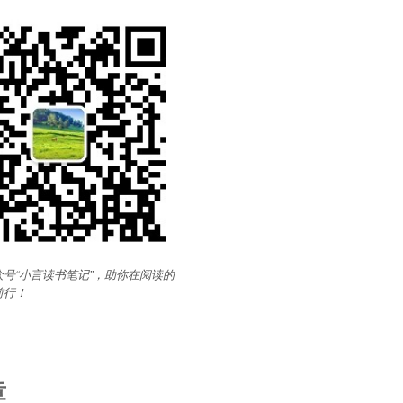
号“小言读书笔记”，助你在阅读的
前行
！
章