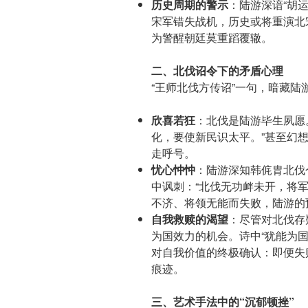
历史周期的警示
：陆游深谙“胡
宋军错失战机，历史或将重演北
为警醒朝廷莫重蹈覆辙。
二、北伐诏令下的矛盾心理
“王师北伐方传诏”一句，暗藏陆
欣喜若狂
：北伐是陆游毕生夙愿
化，要使新民识太平。”甚至幻
走呼号。
忧心忡忡
：陆游深知韩侂胄北伐
中讽刺：“北伐无功衅未开，将
不济、将领无能而失败，陆游的
自我救赎的渴望
：尽管对北伐存
为国效力的机会。诗中“犹能为
对自我价值的终极确认：即便失
痕迹。
三、艺术手法中的“沉郁顿挫”