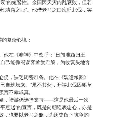
运衰”的短暂性。金国因天灾内乱衰败，但若
宋“靖康之耻”。他借老马之口疾呼北伐，实
游的复杂心境：
。他在《赛神》中欢呼：“日闻淮颍归王
想自己能像冯谖客孟尝君般，为收复失地奔
仓促，缺乏周密准备。他在《观运粮图》
军已自筑坛来。”果不其然，开禧北伐因粮草
预言不幸成真。
疑，陆游仍选择支持——这是他最后一次
国平燕赵”的宣言，既是向朝廷表忠心，亦是
败，也要以老马之躯，为历史留下抗争的