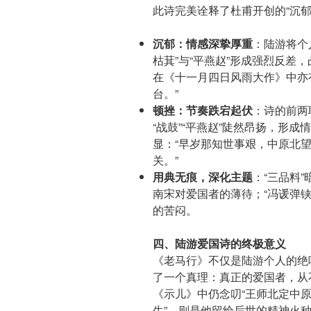
此诗完美诠释了杜甫开创的“沉郁
沉郁：情感深挚厚重
：陆游将个
枯萁”与“平燕赵”形成强烈反差
在《十一月四日风雨大作》中亦
台。”
顿挫：节奏跌宕起伏
：诗的前两
“战鼓”“平燕赵”陡然昂扬，形
显：“早岁那知世事艰，中原北
关。”
用典无痕，深化主题
：“三品料
南宋对爱国者的薄待；“冯谖弹
的苦闷。
四、陆游爱国诗的终极意义
《老马行》不仅是陆游个人的绝
了一个真理：真正的爱国者，从
《示儿》中仍念叨“王师北定中原
生”，则是他留给后世的精神火