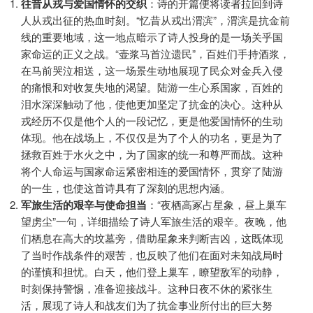
往昔从戎与爱国情怀的交织
：诗的开篇便将读者拉回到诗
人从戎出征的热血时刻。“忆昔从戎出渭滨”，渭滨是抗金前
线的重要地域，这一地点暗示了诗人投身的是一场关乎国
家命运的正义之战。“壶浆马首泣遗民”，百姓们手持酒浆，
在马前哭泣相送，这一场景生动地展现了民众对金兵入侵
的痛恨和对收复失地的渴望。陆游一生心系国家，百姓的
泪水深深触动了他，使他更加坚定了抗金的决心。这种从
戎经历不仅是他个人的一段记忆，更是他爱国情怀的生动
体现。他在战场上，不仅仅是为了个人的功名，更是为了
拯救百姓于水火之中，为了国家的统一和尊严而战。这种
将个人命运与国家命运紧密相连的爱国情怀，贯穿了陆游
的一生，也使这首诗具有了深刻的思想内涵。
军旅生活的艰辛与使命担当
：“夜栖高冢占星象，昼上巢车
望虏尘”一句，详细描绘了诗人军旅生活的艰辛。夜晚，他
们栖息在高大的坟墓旁，借助星象来判断吉凶，这既体现
了当时作战条件的艰苦，也反映了他们在面对未知战局时
的谨慎和担忧。白天，他们登上巢车，瞭望敌军的动静，
时刻保持警惕，准备迎接战斗。这种日夜不休的紧张生
活，展现了诗人和战友们为了抗金事业所付出的巨大努