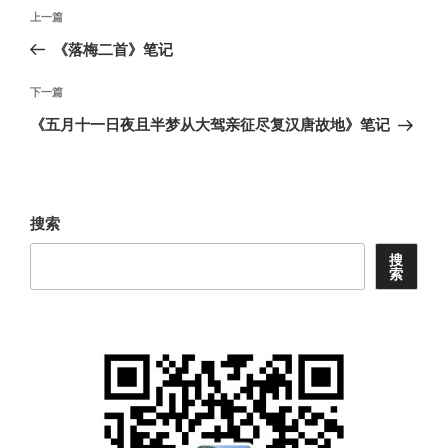
文
上
上一篇
章
一
《落梅二首》笔记
导
篇
航
文
下
下一篇
章
一
《五月十一日夜且半梦从大驾亲征尽复汉唐故地》笔记
篇
文
章
搜索
搜
索