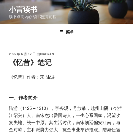
跳
小言读书
至
读书点亮内心 读书照亮前程
内
容
菜单
发
2025 年 6 月 12 日
由
XIAOYAN
布
《忆昔》笔记
于
《忆昔》作者：宋 陆游
一、作者简介
陆游（1125 – 1210），字务观，号放翁，越州山阴（今浙
江绍兴）人。南宋杰出爱国诗人，一生心系国家，渴望收
复失地、统一中原。其生活时代，南宋朝廷偏安江南，与
金对峙，主和派势力强大，抗金事业举步维艰。陆游仕途