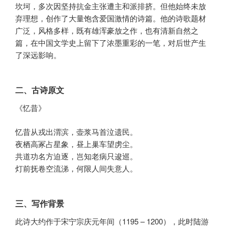
坎坷，多次因坚持抗金主张遭主和派排挤。但他始终未放
弃理想，创作了大量饱含爱国激情的诗篇。他的诗歌题材
广泛，风格多样，既有雄浑豪放之作，也有清新自然之
篇，在中国文学史上留下了浓墨重彩的一笔，对后世产生
了深远影响。
二、古诗原文
《忆昔》
忆昔从戎出渭滨，壶浆马首泣遗民。
夜栖高冢占星象，昼上巢车望虏尘。
共道功名方迫逐，岂知老病只逡巡。
灯前抚卷空流涕，何限人间失意人。
三、写作背景
此诗大约作于宋宁宗庆元年间（1195 – 1200），此时陆游