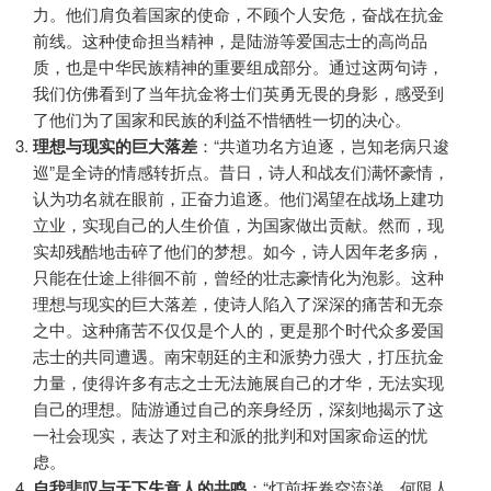
力。他们肩负着国家的使命，不顾个人安危，奋战在抗金
前线。这种使命担当精神，是陆游等爱国志士的高尚品
质，也是中华民族精神的重要组成部分。通过这两句诗，
我们仿佛看到了当年抗金将士们英勇无畏的身影，感受到
了他们为了国家和民族的利益不惜牺牲一切的决心。
理想与现实的巨大落差
：“共道功名方迫逐，岂知老病只逡
巡”是全诗的情感转折点。昔日，诗人和战友们满怀豪情，
认为功名就在眼前，正奋力追逐。他们渴望在战场上建功
立业，实现自己的人生价值，为国家做出贡献。然而，现
实却残酷地击碎了他们的梦想。如今，诗人因年老多病，
只能在仕途上徘徊不前，曾经的壮志豪情化为泡影。这种
理想与现实的巨大落差，使诗人陷入了深深的痛苦和无奈
之中。这种痛苦不仅仅是个人的，更是那个时代众多爱国
志士的共同遭遇。南宋朝廷的主和派势力强大，打压抗金
力量，使得许多有志之士无法施展自己的才华，无法实现
自己的理想。陆游通过自己的亲身经历，深刻地揭示了这
一社会现实，表达了对主和派的批判和对国家命运的忧
虑。
自我悲叹与天下失意人的共鸣
：“灯前抚卷空流涕，何限人