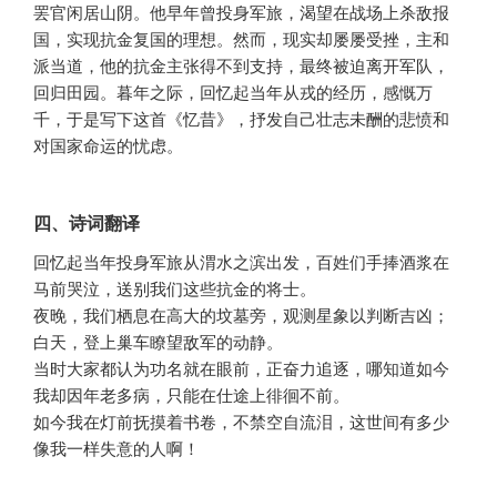
罢官闲居山阴。他早年曾投身军旅，渴望在战场上杀敌报
国，实现抗金复国的理想。然而，现实却屡屡受挫，主和
派当道，他的抗金主张得不到支持，最终被迫离开军队，
回归田园。暮年之际，回忆起当年从戎的经历，感慨万
千，于是写下这首《忆昔》，抒发自己壮志未酬的悲愤和
对国家命运的忧虑。
四、诗词翻译
回忆起当年投身军旅从渭水之滨出发，百姓们手捧酒浆在
马前哭泣，送别我们这些抗金的将士。
夜晚，我们栖息在高大的坟墓旁，观测星象以判断吉凶；
白天，登上巢车瞭望敌军的动静。
当时大家都认为功名就在眼前，正奋力追逐，哪知道如今
我却因年老多病，只能在仕途上徘徊不前。
如今我在灯前抚摸着书卷，不禁空自流泪，这世间有多少
像我一样失意的人啊！