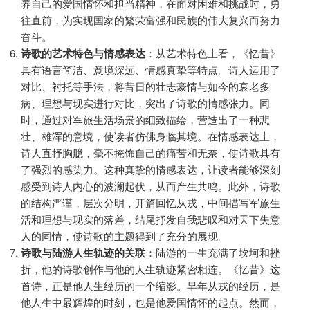
养自己的爱国情怀和担当精神，在面对困难和挑战时，勇
往直前，为实现国家的繁荣富强和民族的伟大复兴而努力
奋斗。
诗歌的艺术特色与情感表达
：从艺术特色上看，《忆昔》
具有语言简洁、意境深远、情感真挚等特点。诗人运用了
对比、衬托等手法，将昔日的壮志豪情与如今的衰老多
病、理想与现实进行对比，突出了诗歌的情感张力。同
时，通过对军旅生活场景的细致描绘，营造出了一种悲
壮、雄浑的意境，使读者仿佛身临其境。在情感表达上，
诗人直抒胸臆，毫不掩饰自己的痛苦和无奈，使诗歌具有
了强烈的感染力。这种真挚的情感表达，让读者能够深刻
感受到诗人内心的波澜起伏，从而产生共鸣。此外，诗歌
的结构严谨，层次分明，开篇回忆从戎，中间描写军旅生
活和理想与现实的落差，结尾抒发自我悲叹和对天下失意
人的同情，使诗歌的主题得到了充分的展现。
诗歌与陆游人生轨迹的关联
：陆游的一生充满了坎坷和挫
折，他的诗歌创作与他的人生轨迹紧密相连。《忆昔》这
首诗，正是他人生经历的一个缩影。早年从戎的经历，是
他人生中最辉煌的时刻，也是他爱国情怀的起点。然而，