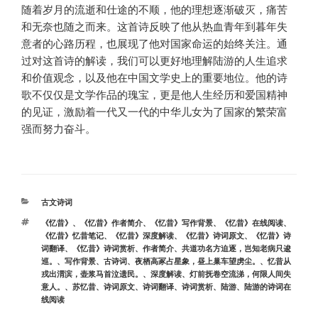
随着岁月的流逝和仕途的不顺，他的理想逐渐破灭，痛苦
和无奈也随之而来。这首诗反映了他从热血青年到暮年失
意者的心路历程，也展现了他对国家命运的始终关注。通
过对这首诗的解读，我们可以更好地理解陆游的人生追求
和价值观念，以及他在中国文学史上的重要地位。他的诗
歌不仅仅是文学作品的瑰宝，更是他人生经历和爱国精神
的见证，激励着一代又一代的中华儿女为了国家的繁荣富
强而努力奋斗。
分
古文诗词
类
标
《忆昔》
、
《忆昔》作者简介
、
《忆昔》写作背景
、
《忆昔》在线阅读
、
签
《忆昔》忆昔笔记
、
《忆昔》深度解读
、
《忆昔》诗词原文
、
《忆昔》诗
词翻译
、
《忆昔》诗词赏析
、
作者简介
、
共道功名方迫逐，岂知老病只逡
巡。
、
写作背景
、
古诗词
、
夜栖高冢占星象，昼上巢车望虏尘。
、
忆昔从
戎出渭滨，壶浆马首泣遗民。
、
深度解读
、
灯前抚卷空流涕，何限人间失
意人。
、
苏忆昔
、
诗词原文
、
诗词翻译
、
诗词赏析
、
陆游
、
陆游的诗词在
线阅读