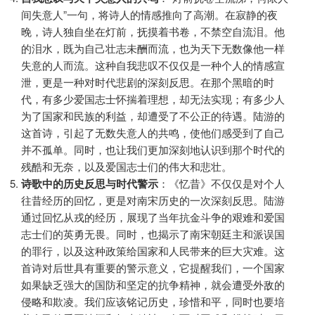
间失意人”一句，将诗人的情感推向了高潮。在寂静的夜
晚，诗人独自坐在灯前，抚摸着书卷，不禁空自流泪。他
的泪水，既为自己壮志未酬而流，也为天下无数像他一样
失意的人而流。这种自我悲叹不仅仅是一种个人的情感宣
泄，更是一种对时代悲剧的深刻反思。在那个黑暗的时
代，有多少爱国志士怀揣着理想，却无法实现；有多少人
为了国家和民族的利益，却遭受了不公正的待遇。陆游的
这首诗，引起了无数失意人的共鸣，使他们感受到了自己
并不孤单。同时，也让我们更加深刻地认识到那个时代的
残酷和无奈，以及爱国志士们的伟大和悲壮。
诗歌中的历史反思与时代警示
：《忆昔》不仅仅是对个人
往昔经历的回忆，更是对南宋历史的一次深刻反思。陆游
通过回忆从戎的经历，展现了当年抗金斗争的艰难和爱国
志士们的英勇无畏。同时，也揭示了南宋朝廷主和派误国
的罪行，以及这种政策给国家和人民带来的巨大灾难。这
首诗对后世具有重要的警示意义，它提醒我们，一个国家
如果缺乏强大的国防和坚定的抗争精神，就会遭受外敌的
侵略和欺凌。我们应该铭记历史，珍惜和平，同时也要培