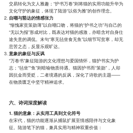
交易转化为文人雅趣；“护书万卷”则将猫的实用功能升华为
文化守护的象征，体现了陆游“以俗为雅”的创作理念。
自嘲与豁达的情感张力
“惭愧家贫策勋薄”以自嘲口吻，将猫的“护书之功”与自己的
“无以为报”形成对比，既表达对猫的感激，亦暗含对自身仕
途失意的调侃。末句“寒无毡坐食无鱼”以细节写贫寒，却无
悲苦之态，反显乐观旷达。
意象的象征与反讽
“万卷书”象征陆游的文化理想与爱国情怀，猫护书实为护
志；“毡坐”“鱼”则暗喻物质待遇。猫因护书而“策勋”，人却
因抗金而受贬，二者境遇的反讽，深化了诗歌的主题——
在物质匮乏中坚守精神追求。
六、诗词深度解读
1. 猫的意象：从实用工具到文化符号
在宋代，猫的功能逐渐从捕鼠扩展至情感陪伴与文化象
征。陆游笔下的猫，兼具实用与精神双重价值：