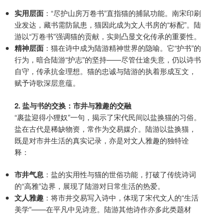
实用层面
：“尽护山房万卷书”直指猫的捕鼠功能。南宋印刷
业发达，藏书需防鼠患，猫因此成为文人书房的“标配”。陆
游以“万卷书”强调猫的贡献，实则凸显文化传承的重要性。
精神层面
：猫在诗中成为陆游精神世界的隐喻。它“护书”的
行为，暗合陆游“护志”的坚持——尽管仕途失意，仍以诗书
自守，传承抗金理想。猫的忠诚与陆游的执着形成互文，
赋予诗歌深层意蕴。
2. 盐与书的交换：市井与雅趣的交融
“裹盐迎得小狸奴”一句，揭示了宋代民间以盐换猫的习俗。
盐在古代是稀缺物资，常作为交易媒介。陆游以盐换猫，
既是对市井生活的真实记录，亦是对文人雅趣的独特诠
释：
市井气息
：盐的实用性与猫的世俗功能，打破了传统诗词
的“高雅”边界，展现了陆游对日常生活的热爱。
文人雅趣
：将市井交易写入诗中，体现了宋代文人的“生活
美学”——在平凡中见诗意。陆游其他诗作亦多此类题材