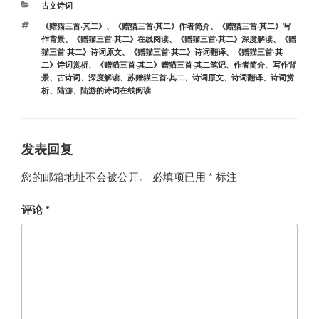
分
古文诗词
类
标
《赠猫三首·其二》
、
《赠猫三首·其二》作者简介
、
《赠猫三首·其二》写
签
作背景
、
《赠猫三首·其二》在线阅读
、
《赠猫三首·其二》深度解读
、
《赠
猫三首·其二》诗词原文
、
《赠猫三首·其二》诗词翻译
、
《赠猫三首·其
二》诗词赏析
、
《赠猫三首·其二》赠猫三首·其二笔记
、
作者简介
、
写作背
景
、
古诗词
、
深度解读
、
苏赠猫三首·其二
、
诗词原文
、
诗词翻译
、
诗词赏
析
、
陆游
、
陆游的诗词在线阅读
发表回复
您的邮箱地址不会被公开。
必填项已用
*
标注
评论
*