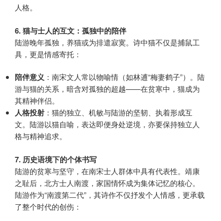
人格。
6. 猫与士人的互文：孤独中的陪伴
陆游晚年孤独，养猫或为排遣寂寞。诗中猫不仅是捕鼠工
具，更是情感寄托：
陪伴意义
：南宋文人常以物喻情（如林逋“梅妻鹤子”）。陆
游与猫的关系，暗含对孤独的超越——在贫寒中，猫成为
其精神伴侣。
人格投射
：猫的独立、机敏与陆游的坚韧、执着形成互
文。陆游以猫自喻，表达即便身处逆境，亦要保持独立人
格与精神追求。
7. 历史语境下的个体书写
陆游的贫寒与坚守，在南宋士人群体中具有代表性。靖康
之耻后，北方士人南渡，家国情怀成为集体记忆的核心。
陆游作为“南渡第二代”，其诗作不仅抒发个人情感，更承载
了整个时代的创伤：