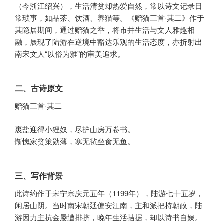
（今浙江绍兴），生活清贫却热爱自然，常以诗文记录日
常琐事，如品茶、饮酒、养猫等。《赠猫三首·其二》作于
其隐居期间，通过赠猫之举，将市井生活与文人雅趣相
融，展现了陆游在逆境中豁达乐观的生活态度，亦折射出
南宋文人“以俗为雅”的审美追求。
二、古诗原文
赠猫三首·其二
裹盐迎得小狸奴，尽护山房万卷书。
惭愧家贫策勋薄，寒无毡坐食无鱼。
三、写作背景
此诗约作于宋宁宗庆元五年（1199年），陆游七十五岁，
闲居山阴。当时南宋朝廷偏安江南，主和派把持朝政，陆
游因力主抗金屡遭排挤，晚年生活拮据，却以诗书自娱。