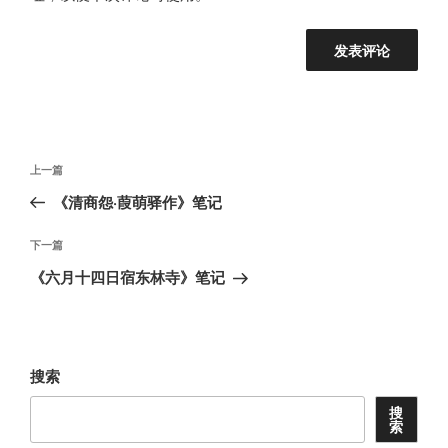
文
上
上一篇
章
一
《清商怨·葭萌驿作》笔记
导
篇
航
文
下
下一篇
章
一
《六月十四日宿东林寺》笔记
篇
文
章
搜索
搜
索