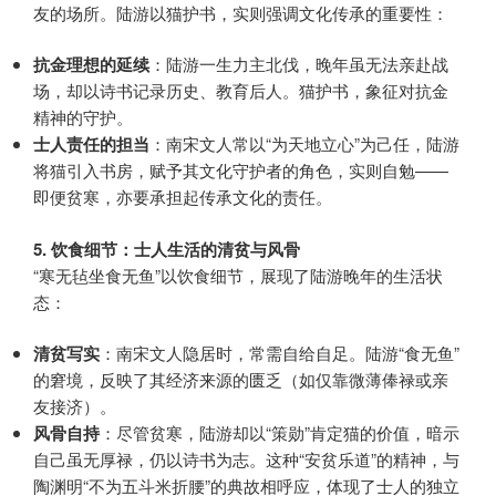
友的场所。陆游以猫护书，实则强调文化传承的重要性：
抗金理想的延续
：陆游一生力主北伐，晚年虽无法亲赴战
场，却以诗书记录历史、教育后人。猫护书，象征对抗金
精神的守护。
士人责任的担当
：南宋文人常以“为天地立心”为己任，陆游
将猫引入书房，赋予其文化守护者的角色，实则自勉——
即便贫寒，亦要承担起传承文化的责任。
5. 饮食细节：士人生活的清贫与风骨
“寒无毡坐食无鱼”以饮食细节，展现了陆游晚年的生活状
态：
清贫写实
：南宋文人隐居时，常需自给自足。陆游“食无鱼”
的窘境，反映了其经济来源的匮乏（如仅靠微薄俸禄或亲
友接济）。
风骨自持
：尽管贫寒，陆游却以“策勋”肯定猫的价值，暗示
自己虽无厚禄，仍以诗书为志。这种“安贫乐道”的精神，与
陶渊明“不为五斗米折腰”的典故相呼应，体现了士人的独立