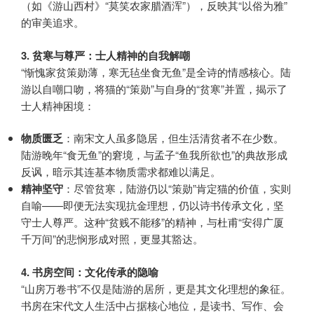
（如《游山西村》“莫笑农家腊酒浑”），反映其“以俗为雅”
的审美追求。
3. 贫寒与尊严：士人精神的自我解嘲
“惭愧家贫策勋薄，寒无毡坐食无鱼”是全诗的情感核心。陆
游以自嘲口吻，将猫的“策勋”与自身的“贫寒”并置，揭示了
士人精神困境：
物质匮乏
：南宋文人虽多隐居，但生活清贫者不在少数。
陆游晚年“食无鱼”的窘境，与孟子“鱼我所欲也”的典故形成
反讽，暗示其连基本物质需求都难以满足。
精神坚守
：尽管贫寒，陆游仍以“策勋”肯定猫的价值，实则
自喻——即便无法实现抗金理想，仍以诗书传承文化，坚
守士人尊严。这种“贫贱不能移”的精神，与杜甫“安得广厦
千万间”的悲悯形成对照，更显其豁达。
4. 书房空间：文化传承的隐喻
“山房万卷书”不仅是陆游的居所，更是其文化理想的象征。
书房在宋代文人生活中占据核心地位，是读书、写作、会