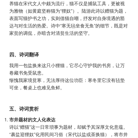
养猫在宋代文人中颇为流行，猫不仅是捕鼠工具，更被视
为雅物（如黄庭坚称猫为“狸奴”）。陆游此诗以赠猫为题，
表面写猫护书之功，实则借猫自嘲，抒发对自身境遇的豁
达与对生活的热爱。诗中“寒无毡坐食无鱼”的细节，既是对
家贫的调侃，亦暗含对清贫生活的坚守。
四、诗词翻译
我用一包盐换来这只小狸猫，它尽心守护我的书房，让万
卷藏书免受鼠患。
惭愧我家境贫寒，无法厚待这位功臣：寒冬里它没有毡垫
可坐，餐桌上也难见鱼鲜。
五、诗词赏析
市井题材的文人化表达
诗以“赠猫”这一日常琐事为题材，却赋予其深厚文化意蕴。
“裹盐迎狸奴”化用民间习俗（宋代以盐或茶换猫），将市井