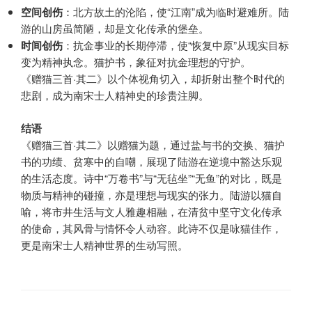
空间创伤
：北方故土的沦陷，使“江南”成为临时避难所。陆
游的山房虽简陋，却是文化传承的堡垒。
时间创伤
：抗金事业的长期停滞，使“恢复中原”从现实目标
变为精神执念。猫护书，象征对抗金理想的守护。
《赠猫三首·其二》以个体视角切入，却折射出整个时代的
悲剧，成为南宋士人精神史的珍贵注脚。
结语
《赠猫三首·其二》以赠猫为题，通过盐与书的交换、猫护
书的功绩、贫寒中的自嘲，展现了陆游在逆境中豁达乐观
的生活态度。诗中“万卷书”与“无毡坐”“无鱼”的对比，既是
物质与精神的碰撞，亦是理想与现实的张力。陆游以猫自
喻，将市井生活与文人雅趣相融，在清贫中坚守文化传承
的使命，其风骨与情怀令人动容。此诗不仅是咏猫佳作，
更是南宋士人精神世界的生动写照。