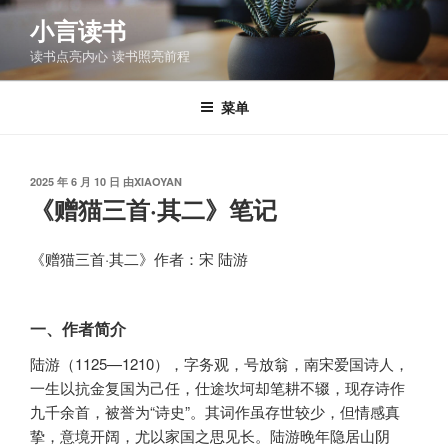
跳
小言读书
至
读书点亮内心 读书照亮前程
内
容
菜单
发
2025 年 6 月 10 日
由
XIAOYAN
布
《赠猫三首·其二》笔记
于
《赠猫三首·其二》作者：宋 陆游
一、作者简介
陆游（1125—1210），字务观，号放翁，南宋爱国诗人，
一生以抗金复国为己任，仕途坎坷却笔耕不辍，现存诗作
九千余首，被誉为“诗史”。其词作虽存世较少，但情感真
挚，意境开阔，尤以家国之思见长。陆游晚年隐居山阴