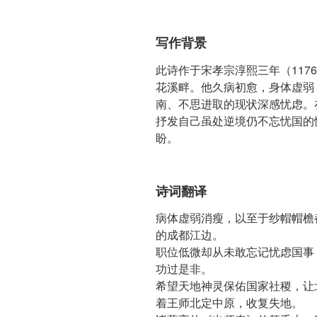
写作背景
此诗作于宋孝宗淳熙三年（117
花溪畔。他久病初愈，身体虚弱
南、不思进取的现状深感忧虑。
抒发自己虽处逆境仍不忘忧国的
盼。
诗词翻译
病体虚弱消瘦，以至于纱帽帽檐
的成都江边。
职位低微却从未敢忘记忧虑国事
功过是非。
希望天地神灵保佑国家社稷，让
着王师北定中原，收复失地。