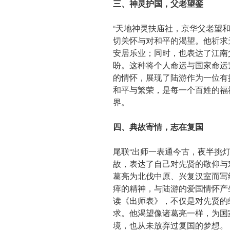
三、神灵护国，父老望銮
“天地神灵扶庙社，京华父老望
切关怀与对和平的渴望。他祈求
安居乐业；同时，也表达了江南
盼。这种将个人命运与国家命运
的情怀，展现了陆游作为一位有
和平与繁荣，是每一个百姓的福
界。
四、典故寄情，志在复国
尾联“出师一表通今古，夜半挑
故，表达了自己对先贤的敬仰与
葛亮为北伐中原、兴复汉室而写
瘁的精神，与陆游的爱国情怀产
读《出师表》，不仅是对先贤的
求。他渴望像诸葛亮一样，为国
境，也从未放弃过复国的梦想。