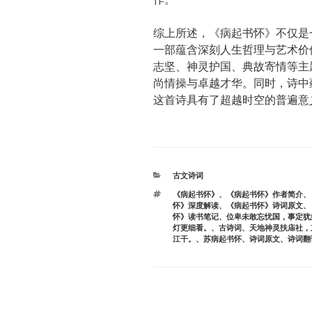
综上所述，《病起书怀》不仅是
一部蕴含深刻人生哲理与艺术价
志坚、神灵护国、典故寄情等主
尚情操与卓越才华。同时，诗中
这首诗具有了超越时空的普遍意
分
古文诗词
类
标
《病起书怀》
、
《病起书怀》作者简介
、
签
怀》深度解读
、
《病起书怀》诗词原文
、
怀》读书笔记
、
位卑未敢忘忧国，事定犹
灯更细看。
、
古诗词
、
天地神灵扶庙社，
江干。
、
苏病起书怀
、
诗词原文
、
诗词翻