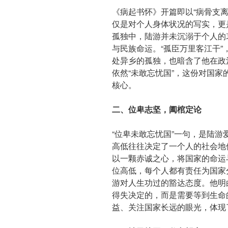
《病起书怀》开篇即以“病骨支
仅是对个人身体状况的写实，更
孤独中，陆游并未沉溺于个人的
与民族命运。“孤臣万里客江干”
处异乡的孤独，也暗含了他在政
依然“未敢忘忧国”，这份对国
核心。
二、位卑志坚，阖棺定论
“位卑未敢忘忧国”一句，是陆
高低往往决定了一个人的社会地
以一颗赤诚之心，将国家的命运
位高低，每个人都有责任为国家
游对人生功过的豁达态度。他明
得失决定的，而是需要等到生命
益、关注国家长远的眼光，体现