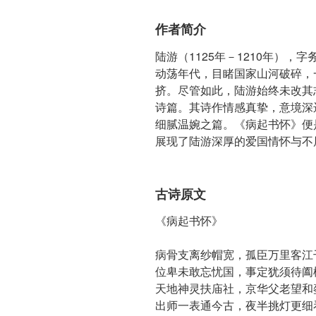
作者简介
陆游（1125年－1210年）
动荡年代，目睹国家山河破碎，
挤。尽管如此，陆游始终未改其
诗篇。其诗作情感真挚，意境深
细腻温婉之篇。《病起书怀》便
展现了陆游深厚的爱国情怀与不
古诗原文
《病起书怀》
病骨支离纱帽宽，孤臣万里客江
位卑未敢忘忧国，事定犹须待阖
天地神灵扶庙社，京华父老望和
出师一表通今古，夜半挑灯更细