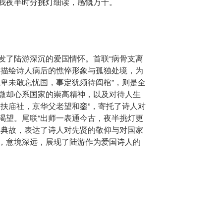
我夜半时分挑灯细读，感慨万千。
发了陆游深沉的爱国情怀。首联“病骨支离
过描绘诗人病后的憔悴形象与孤独处境，为
位卑未敢忘忧国，事定犹须待阖棺”，则是全
微却心系国家的崇高精神，以及对待人生
灵扶庙社，京华父老望和銮”，寄托了诗人对
渴望。尾联“出师一表通今古，夜半挑灯更
的典故，表达了诗人对先贤的敬仰与对国家
，意境深远，展现了陆游作为爱国诗人的