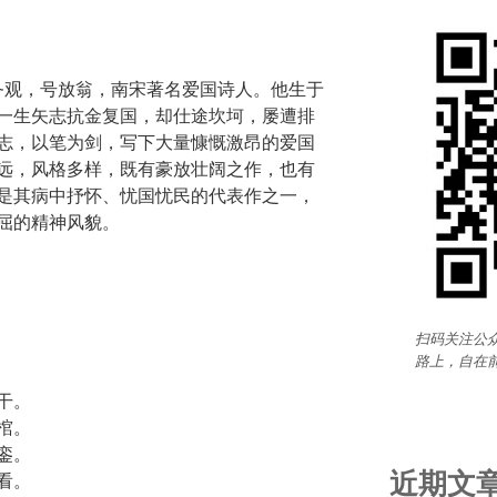
，字务观，号放翁，南宋著名爱国诗人。他生于
一生矢志抗金复国，却仕途坎坷，屡遭排
志，以笔为剑，写下大量慷慨激昂的爱国
远，风格多样，既有豪放壮阔之作，也有
是其病中抒怀、忧国忧民的代表作之一，
屈的精神风貌。
扫码关注公众
路上，自在
干。
棺。
銮。
近期文
看。