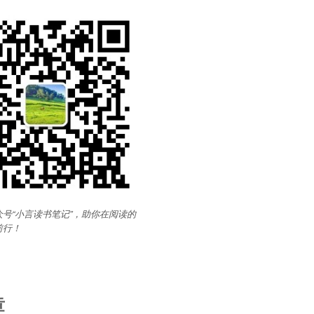
号“小言读书笔记”，助你在阅读的
前行
！
章