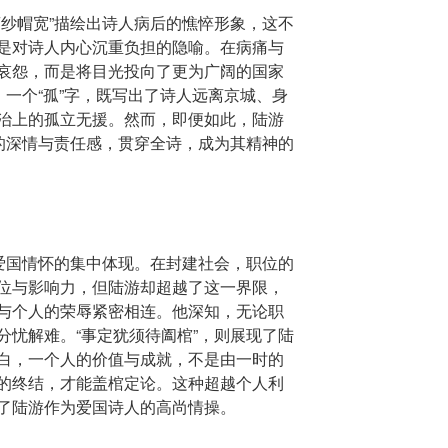
离纱帽宽”描绘出诗人病后的憔悴形象，这不
是对诗人内心沉重负担的隐喻。在病痛与
哀怨，而是将目光投向了更为广阔的国家
，一个“孤”字，既写出了诗人远离京城、身
治上的孤立无援。然而，即便如此，陆游
家的深情与责任感，贯穿全诗，成为其精神的
游爱国情怀的集中体现。在封建社会，职位的
位与影响力，但陆游却超越了这一界限，
与个人的荣辱紧密相连。他深知，无论职
分忧解难。“事定犹须待阖棺”，则展现了陆
白，一个人的价值与成就，不是由一时的
的终结，才能盖棺定论。这种超越个人利
了陆游作为爱国诗人的高尚情操。