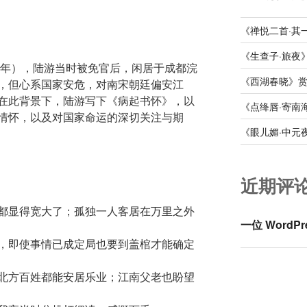
《禅悦二首·其
《生查子·旅夜
6年），陆游当时被免官后，闲居于成都浣
《西湖春晓》
，但心系国家安危，对南宋朝廷偏安江
在此背景下，陆游写下《病起书怀》，以
《点绛唇·寄南
情怀，以及对国家命运的深切关注与期
《眼儿媚·中元
近期评
都显得宽大了；孤独一人客居在万里之外
一位 WordPr
，即使事情已成定局也要到盖棺才能确定
北方百姓都能安居乐业；江南父老也盼望