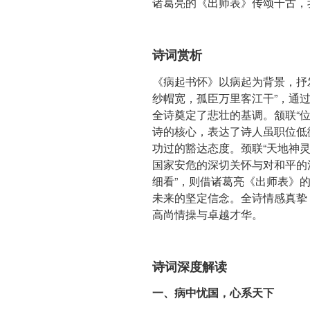
诸葛亮的《出师表》传颂千古，
诗词赏析
《病起书怀》以病起为背景，抒
纱帽宽，孤臣万里客江干”，通
全诗奠定了悲壮的基调。颔联“
诗的核心，表达了诗人虽职位低
功过的豁达态度。颈联“天地神
国家安危的深切关怀与对和平的
细看”，则借诸葛亮《出师表》
未来的坚定信念。全诗情感真挚
高尚情操与卓越才华。
诗词深度解读
一、病中忧国，心系天下