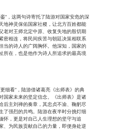
和銮”，这两句诗寄托了陆游对国家安危的深
天地神灵保佑国家社稷，让北方百姓都能
父老对王师北定中原、收复失地的殷切期
紧密相连，将民间疾苦与朝廷决策相联系
担当的诗人的广阔胸怀。他深知，国家的
祉所在，也是他作为诗人所追求的最高境
灯更细看”，陆游借诸葛亮《出师表》的典
对国家未来的坚定信念。《出师表》是诸
给后主刘禅的奏章，其忠贞不渝、鞠躬尽
生了强烈的共鸣。陆游在夜半时分挑灯细
缅怀，更是对自己人生理想的坚守与追
家、为民族贡献自己的力量，即便身处逆