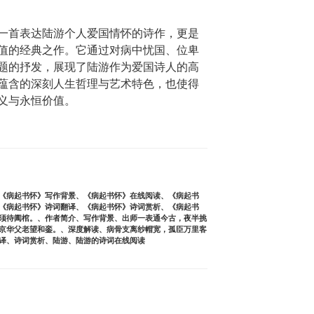
一首表达陆游个人爱国情怀的诗作，更是
值的经典之作。它通过对病中忧国、位卑
题的抒发，展现了陆游作为爱国诗人的高
蕴含的深刻人生哲理与艺术特色，也使得
义与永恒价值。
《病起书怀》写作背景
、
《病起书怀》在线阅读
、
《病起书
《病起书怀》诗词翻译
、
《病起书怀》诗词赏析
、
《病起书
须待阖棺。
、
作者简介
、
写作背景
、
出师一表通今古，夜半挑
京华父老望和銮。
、
深度解读
、
病骨支离纱帽宽，孤臣万里客
译
、
诗词赏析
、
陆游
、
陆游的诗词在线阅读