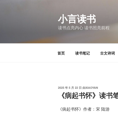
跳
至
小言读书
内
容
读书点亮内心 读书照亮前程
首页
读书笔记
古文诗词
发
2025 年 5 月 22 日
由
XIAOYAN
布
《病起书怀》读书
于
《病起书怀》作者：宋 陆游