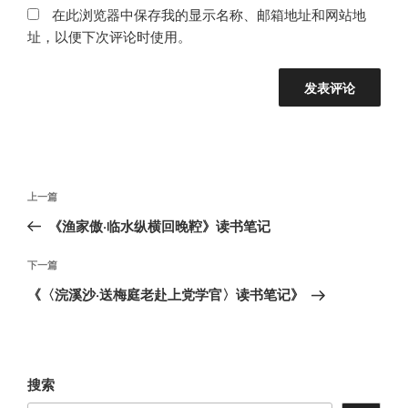
在此浏览器中保存我的显示名称、邮箱地址和网站地
址，以便下次评论时使用。
文
上
上一篇
章
一
《渔家傲·临水纵横回晚鞚》读书笔记
导
篇
航
文
下
下一篇
章
一
《〈浣溪沙·送梅庭老赴上党学官〉读书笔记》
篇
文
章
搜索