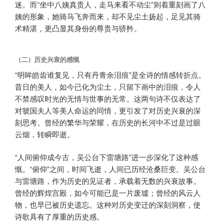
迷。而“坐中八姨真贵人，走马来看不动尘”则着重刻画了八
姨的形象，她骑马飞奔而来，却不见尘土扬起，足见其骑
术精湛，更凸显其身份的尊贵与骄矜。
（二）历史兴衰的感慨
“明眸皓齿谁复见，只有丹青余泪痕”是全诗的情感转折点。
昔日的美人，如今已化为尘土，只留下画中的泪痕，令人
不禁感叹时光的无情与世事的无常。这两句诗不仅表达了
对虢国夫人等美人命运的同情，更引发了对历史兴衰的深
刻思考。曾经的繁华与荣耀，在历史的长河中不过是过眼
云烟，转瞬即逝。
“人间俯仰成今古，吴公台下雷塘路”进一步深化了这种感
慨。“俯仰”之间，时间飞逝，人间已历经沧桑巨变。吴公台
与雷塘路，作为历史的见证者，承载着无数的兴衰故事。
曾经的辉煌宫殿，如今可能已是一片废墟；曾经的风云人
物，也早已被历史遗忘。这种对历史变迁的深刻洞察，使
诗歌具有了厚重的历史感。