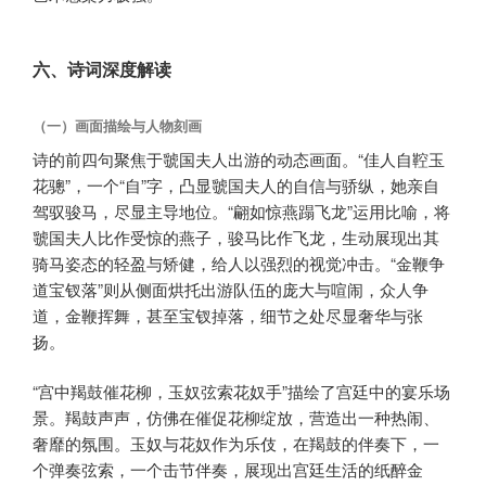
六、诗词深度解读
（一）画面描绘与人物刻画
诗的前四句聚焦于虢国夫人出游的动态画面。“佳人自鞚玉
花骢”，一个“自”字，凸显虢国夫人的自信与骄纵，她亲自
驾驭骏马，尽显主导地位。“翩如惊燕蹋飞龙”运用比喻，将
虢国夫人比作受惊的燕子，骏马比作飞龙，生动展现出其
骑马姿态的轻盈与矫健，给人以强烈的视觉冲击。“金鞭争
道宝钗落”则从侧面烘托出游队伍的庞大与喧闹，众人争
道，金鞭挥舞，甚至宝钗掉落，细节之处尽显奢华与张
扬。
“宫中羯鼓催花柳，玉奴弦索花奴手”描绘了宫廷中的宴乐场
景。羯鼓声声，仿佛在催促花柳绽放，营造出一种热闹、
奢靡的氛围。玉奴与花奴作为乐伎，在羯鼓的伴奏下，一
个弹奏弦索，一个击节伴奏，展现出宫廷生活的纸醉金