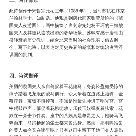
此诗创作于宋哲宗元祐三年（1088 年），当时苏轼在汴京
任翰林学士、知制诰。他观赏到唐代画家张萱所绘的《虢
国夫人夜游图》，画中描绘了唐玄宗宠妃杨玉环的三姐虢
国夫人及其随从盛装出游的奢华场景。苏轼有感于唐朝由
盛转衰的历史教训，结合北宋当时的社会现实，借古讽
今，写下此诗，以表达对历史兴衰的感慨和对统治者荒淫
误国的批判。
四、诗词翻译
美丽的虢国夫人亲自驾驭着玉花骢马，身姿轻盈如受惊的
燕子踏着飞龙般的骏马前行。众人争着在道路上驰骋，金
鞭挥舞，宝钗不慎掉落，不知是谁最先冲进了明光宫。宫
中羯鼓声声，催促着花柳绽放，乐伎玉奴弹奏着弦索，花
奴在一旁击节伴奏。座中的八姨真是尊贵之人，她骑马飞
奔而来，马蹄扬起的尘土都未曾沾身。然而，那明眸皓齿
的美人如今又在哪里呢？只有这画中留下了她们令人哀伤