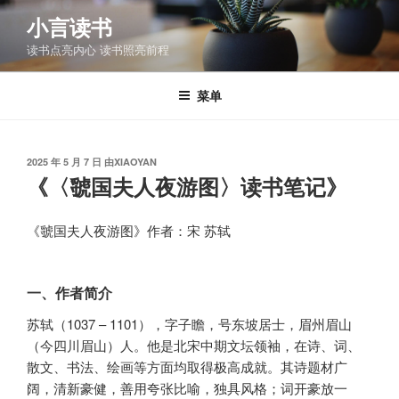
跳
小言读书
至
读书点亮内心 读书照亮前程
内
容
菜单
发
2025 年 5 月 7 日
由
XIAOYAN
布
《〈虢国夫人夜游图〉读书笔记》
于
《虢国夫人夜游图》作者：宋 苏轼
一、作者简介
苏轼（1037 – 1101），字子瞻，号东坡居士，眉州眉山
（今四川眉山）人。他是北宋中期文坛领袖，在诗、词、
散文、书法、绘画等方面均取得极高成就。其诗题材广
阔，清新豪健，善用夸张比喻，独具风格；词开豪放一