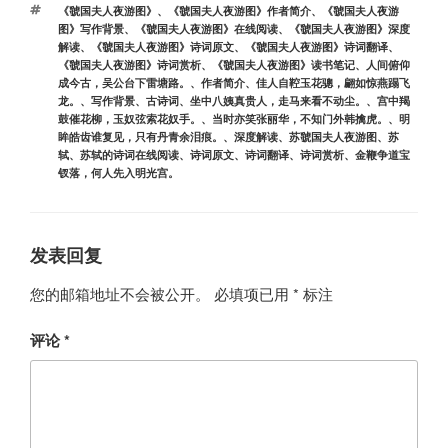
标
《虢国夫人夜游图》
、
《虢国夫人夜游图》作者简介
、
《虢国夫人夜游
签
图》写作背景
、
《虢国夫人夜游图》在线阅读
、
《虢国夫人夜游图》深度
解读
、
《虢国夫人夜游图》诗词原文
、
《虢国夫人夜游图》诗词翻译
、
《虢国夫人夜游图》诗词赏析
、
《虢国夫人夜游图》读书笔记
、
人间俯仰
成今古，吴公台下雷塘路。
、
作者简介
、
佳人自鞚玉花骢，翩如惊燕蹋飞
龙。
、
写作背景
、
古诗词
、
坐中八姨真贵人，走马来看不动尘。
、
宫中羯
鼓催花柳，玉奴弦索花奴手。
、
当时亦笑张丽华，不知门外韩擒虎。
、
明
眸皓齿谁复见，只有丹青余泪痕。
、
深度解读
、
苏虢国夫人夜游图
、
苏
轼
、
苏轼的诗词在线阅读
、
诗词原文
、
诗词翻译
、
诗词赏析
、
金鞭争道宝
钗落，何人先入明光宫。
发表回复
您的邮箱地址不会被公开。
必填项已用
*
标注
评论
*