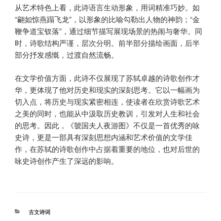
从艺术特色上看，此诗语言生动形象，用词精准巧妙。如
“翩如惊燕蹋飞龙”，以形象的比喻勾勒出人物的神韵；“金
鞭争道宝钗落”，通过细节描写展现场景的热闹与奢华。同
时，诗歌结构严谨，层次分明。前半部分描绘画面，后半
部分抒发感慨，过渡自然流畅。
在文学价值方面，此诗不仅展现了苏轼卓越的诗歌创作才
华，更体现了他对历史和现实的深刻思考。它以一幅画为
切入点，将历史与现实紧密相连，使读者在欣赏诗歌艺术
之美的同时，也能从中汲取历史教训，引发对人生和社会
的思考。因此，《虢国夫人夜游图》不仅是一首优秀的咏
史诗，更是一部具有深刻思想内涵和艺术价值的文学佳
作，在苏轼的诗歌创作中占据着重要的地位，也对后世的
咏史诗创作产生了深远的影响。
分
古文诗词
类