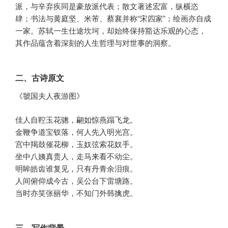
派，与辛弃疾同是豪放派代表；散文著述宏富，纵横恣
肆；书法与黄庭坚、米芾、蔡襄并称“宋四家”；绘画亦自成
一家。苏轼一生仕途坎坷，却始终保持豁达乐观的心态，
其作品蕴含着深刻的人生哲理与对世事的洞察。
二、古诗原文
《虢国夫人夜游图》
佳人自鞚玉花骢，翩如惊燕蹋飞龙。
金鞭争道宝钗落，何人先入明光宫。
宫中羯鼓催花柳，玉奴弦索花奴手。
坐中八姨真贵人，走马来看不动尘。
明眸皓齿谁复见，只有丹青余泪痕。
人间俯仰成今古，吴公台下雷塘路。
当时亦笑张丽华，不知门外韩擒虎。
三、写作背景