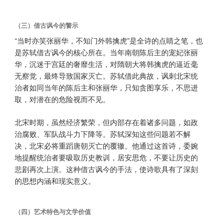
（三）借古讽今的警示
“当时亦笑张丽华，不知门外韩擒虎”是全诗的点睛之笔，也
是苏轼借古讽今的核心所在。当年南朝陈后主的宠妃张丽
华，沉迷于宫廷的奢靡生活，对隋朝大将韩擒虎的逼近毫
无察觉，最终导致国家灭亡。苏轼借此典故，讽刺北宋统
治者如同当年的陈后主和张丽华，只知贪图享乐，不思进
取，对潜在的危险视而不见。
北宋时期，虽然经济繁荣，但内部存在着诸多问题，如政
治腐败、军队战斗力下降等。苏轼深知这些问题若不解
决，北宋必将重蹈唐朝灭亡的覆辙。他通过这首诗，委婉
地提醒统治者要吸取历史教训，居安思危，不要让历史的
悲剧再次上演。这种借古讽今的手法，使诗歌具有了深刻
的思想内涵和现实意义。
（四）艺术特色与文学价值