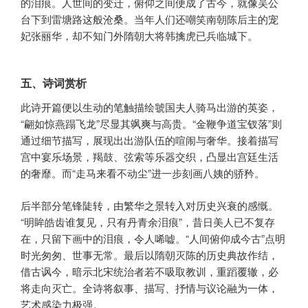
的泪痕。人世间的变迁，俯仰之间便成了古今，就像吴公
台下到雷塘路这般沧桑。当年人们还嘲笑南朝陈后主的宠
妃张丽华，却不知门外隋朝大将韩擒虎已兵临城下。
五、诗词赏析
此诗开篇便以生动的笔触描绘虢国夫人骑马出游的英姿，
“翩如惊燕蹋飞龙”尽显其飒爽与高贵。“金鞭争道宝钗落”则
通过细节描写，展现出出游队伍的喧闹与奢华。接着描写
宫中宴乐场景，羯鼓、弦索等乐器交织，凸显出宫廷生活
的奢靡。而“走马来看不动尘”进一步刻画八姨的骄矜。
后半部分笔锋陡转，由繁华之景转入对历史兴衰的感慨。
“明眸皓齿谁复见，只有丹青余泪痕”，昔日美人已不复存
在，只留下画中的泪痕，令人唏嘘。“人间俯仰成今古”点明
时光匆匆、世事无常。最后以隋朝灭陈的历史典故作结，
借古讽今，暗示北宋统治者若不吸取教训，重蹈覆辙，必
将走向灭亡。全诗将叙事、描写、抒情与议论融为一体，
艺术感染力极强。