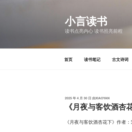
跳
至
小言读书
内
容
读书点亮内心 读书照亮前程
首页
读书笔记
古文诗词
发
2025 年 4 月 30 日
由
XIAOYAN
布
《月夜与客饮酒杏
于
《月夜与客饮酒杏花下》作者：