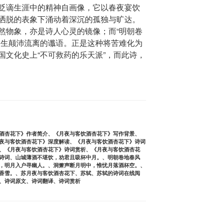
贬谪生涯中的精神自画像，它以春夜宴饮
洒脱的表象下涌动着深沉的孤独与旷达。
然物象，亦是诗人心灵的镜像；而“明朝卷
一生颠沛流离的谶语。正是这种将苦难化为
国文化史上“不可救药的乐天派”，而此诗，
酒杏花下》作者简介
、
《月夜与客饮酒杏花下》写作背景
、
夜与客饮酒杏花下》深度解读
、
《月夜与客饮酒杏花下》诗词
、
《月夜与客饮酒杏花下》诗词赏析
、
《月夜与客饮酒杏花
诗词
、
山城薄酒不堪饮，劝君且吸杯中月。
、
明朝卷地春风
，明月入户寻幽人。
、
洞箫声断月明中，惟忧月落酒杯空。
、
香雪。
、
苏月夜与客饮酒杏花下
、
苏轼
、
苏轼的诗词在线阅
、
诗词原文
、
诗词翻译
、
诗词赏析