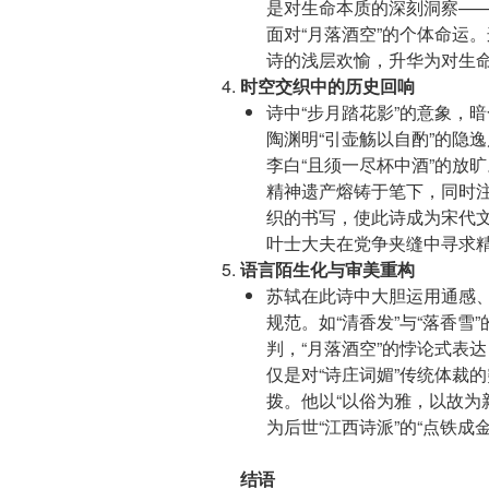
是对生命本质的深刻洞察—
面对“月落酒空”的个体命运
诗的浅层欢愉，升华为对生
时空交织中的历史回响
诗中“步月踏花影”的意象，
陶渊明“引壶觞以自酌”的隐
李白“且须一尽杯中酒”的放
精神遗产熔铸于笔下，同时
织的书写，使此诗成为宋代文
叶士大夫在党争夹缝中寻求
语言陌生化与审美重构
苏轼在此诗中大胆运用通感
规范。如“清香发”与“落香雪
判，“月落酒空”的悖论式表
仅是对“诗庄词媚”传统体裁
拨。他以“以俗为雅，以故为
为后世“江西诗派”的“点铁成
结语