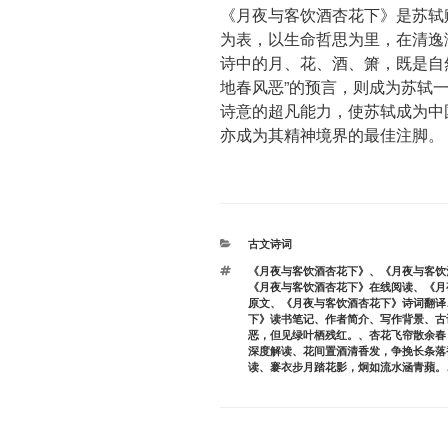
《月夜与客饮酒杏花下》是苏轼
为表，以生命哲思为里，在清逸
诗中的月、花、酒、箫，既是自
地春风恶”的预言，则成为苏轼
诗意的超凡能力，使苏轼成为中
亦成为其精神境界的最佳注脚。
分
古文诗词
类
标
《月夜与客饮酒杏花下》
、
《月夜与客饮
签
《月夜与客饮酒杏花下》在线阅读
、
《月
原文
、
《月夜与客饮酒杏花下》诗词翻译
下》读书笔记
、
作者简介
、
写作背景
、
古
恶，但见绿叶栖残红。
、
杏花飞帘散余春
深度解读
、
花间置酒清香发，争挽长条落
读
、
褰衣步月踏花影，炯如流水涵青蘋。