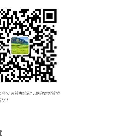
号“小言读书笔记”，助你在阅读的
前行
！
章