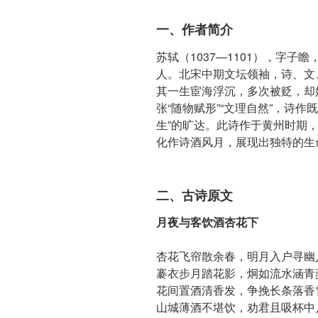
一、作者简介
苏轼（1037—1101），字
人。北宋中期文坛领袖，诗、文
其一生宦海浮沉，多次被贬，却
张“随物赋形”“文理自然”，诗作
生”的旷达。此诗作于黄州时期
化作诗酒风月，展现出独特的生
二、古诗原文
月夜与客饮酒杏花下
杏花飞帘散余春，明月入户寻幽
褰衣步月踏花影，炯如流水涵青
花间置酒清香发，争挽长条落香
山城薄酒不堪饮，劝君且吸杯中