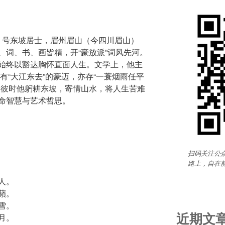
子瞻，号东坡居士，眉州眉山（今四川眉山）
、词、书、画皆精，开“豪放派”词风先河。
始终以豁达胸怀直面人生。文学上，他主
既有“大江东去”的豪迈，亦存“一蓑烟雨任平
，彼时他躬耕东坡，寄情山水，将人生苦难
命智慧与艺术哲思。
扫码关注公众
路上，自在
人。
蘋。
雪。
近期文
月。