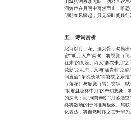
山城劣酒寡淡无味，劝君且饮尽
洞箫声在月明中戛然而止，唯恐
明朝春风骤起，只见绿叶间残红
五、诗词赏析
此诗以月、花、酒为骨，勾勒出
帘”“明月入户”两句，将视觉（
往来”的意境。诗人“褰衣步月”之
花影”之动态，又与“涵青蘋”之
间置酒”“争挽长条”将宴饮之乐
（落花）与触觉（雪）交织，赋
“劝君且吸杯中月”的奇幻想象
的深意；而“洞箫声断”“月落酒
终将散场的怅惘推向极致。尾联“
化表达，将自然时序之变升华为