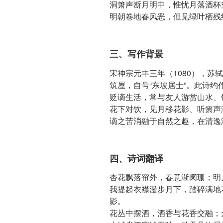
洞箫声断月明中，惟忧月落酒杯
明朝卷地春风恶，但见绿叶栖残
三、写作背景
宋神宗元丰三年（1080），苏
筑屋，自号“东坡居士”。此诗约
贬谪生活，常与友人游赏山水、
花下对饮，见月移花影、听箫声
谪之苦消融于自然之趣，在清逸
四、诗词翻译
杏花飘落帘外，春意渐阑珊；明
我提起衣襟漫步月下，踏碎满地
影。
花丛中摆酒，酒香与花香交融；