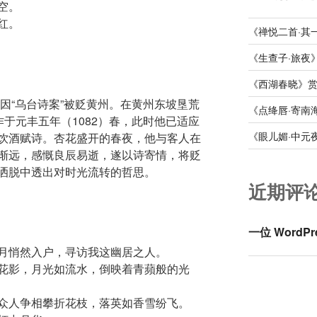
空。
红。
《禅悦二首·其
《生查子·旅夜
《西湖春晓》
轼因“乌台诗案”被贬黄州。在黄州东坡垦荒
《点绛唇·寄南
作于元丰五年（1082）春，此时他已适应
《眼儿媚·中元
饮酒赋诗。杏花盛开的春夜，他与客人在
渐远，感慨良辰易逝，遂以诗寄情，将贬
洒脱中透出对时光流转的哲思。
近期评
一位 WordPr
月悄然入户，寻访我这幽居之人。
花影，月光如流水，倒映着青蘋般的光
众人争相攀折花枝，落英如香雪纷飞。