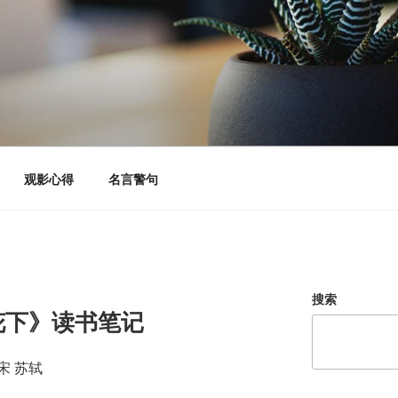
观影心得
名言警句
搜索
花下》读书笔记
宋 苏轼