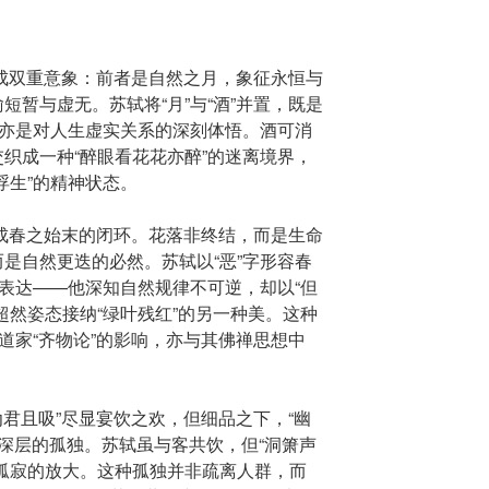
”构成双重意象：前者是自然之月，象征永恒与
短暂与虚无。苏轼将“月”与“酒”并置，既是
，亦是对人生虚实关系的深刻体悟。酒可消
织成一种“醉眼看花花亦醉”的迷离境界，
浮生”的精神状态。
”构成春之始末的闭环。花落非终结，而是生命
是自然更迭的必然。苏轼以“恶”字形容春
式表达——他深知自然规律不可逆，却以“但
超然姿态接纳“绿叶残红”的另一种美。这种
于道家“齐物论”的影响，亦与其佛禅思想中
劝君且吸”尽显宴饮之欢，但细品之下，“幽
露出深层的孤独。苏轼虽与客共饮，但“洞箫声
孤寂的放大。这种孤独并非疏离人群，而