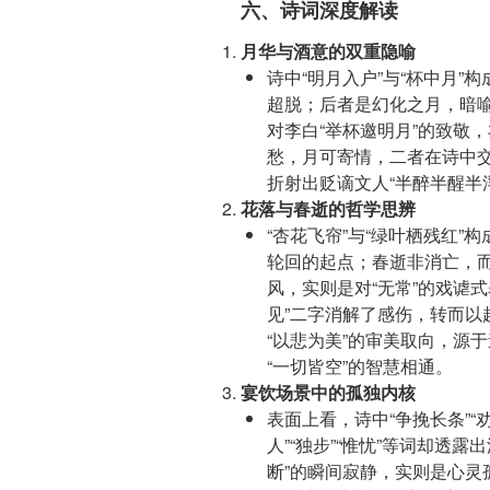
六、诗词深度解读
月华与酒意的双重隐喻
诗中“明月入户”与“杯中月
超脱；后者是幻化之月，暗喻
对李白“举杯邀明月”的致敬
愁，月可寄情，二者在诗中交
折射出贬谪文人“半醉半醒半
花落与春逝的哲学思辨
“杏花飞帘”与“绿叶栖残红
轮回的起点；春逝非消亡，而
风，实则是对“无常”的戏谑
见”二字消解了感伤，转而以
“以悲为美”的审美取向，源
“一切皆空”的智慧相通。
宴饮场景中的孤独内核
表面上看，诗中“争挽长条”“
人”“独步”“惟忧”等词却透
断”的瞬间寂静，实则是心灵