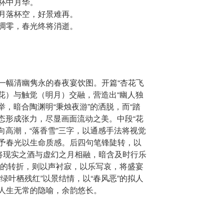
杯中月华。
月落杯空，好景难再。
凋零，春光终将消逝。
一幅清幽隽永的春夜宴饮图。开篇“杏花飞
飞花）与触觉（明月）交融，营造出“幽人独
举，暗合陶渊明“秉烛夜游”的洒脱，而“踏
静态形成张力，尽显画面流动之美。中段“花
推向高潮，“落香雪”三字，以通感手法将视觉
予春光以生命质感。后四句笔锋陡转，以
，将现实之酒与虚幻之月相融，暗含及时行乐
空”的转折，则以声衬寂，以乐写哀，将盛宴
绿叶栖残红”以景结情，以“春风恶”的拟人
人生无常的隐喻，余韵悠长。