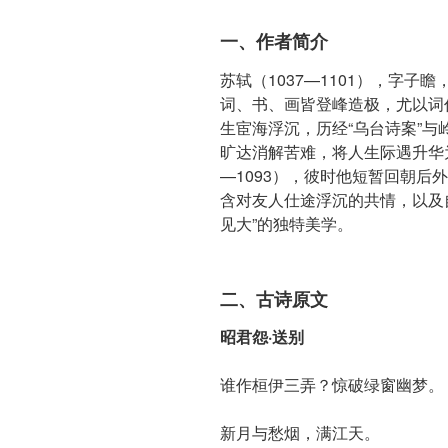
一、作者简介
苏轼（1037—1101），字
词、书、画皆登峰造极，尤以词作
生宦海浮沉，历经“乌台诗案”与
旷达消解苦难，将人生际遇升华为
—1093），彼时他短暂回朝后
含对友人仕途浮沉的共情，以及
见大”的独特美学。
二、古诗原文
昭君怨·送别
谁作桓伊三弄？惊破绿窗幽梦。
新月与愁烟，满江天。