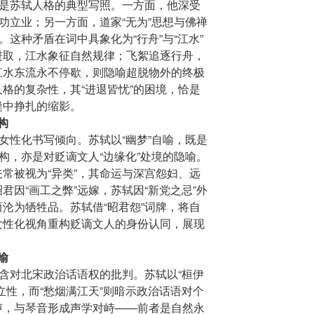
，是苏轼人格的典型写照。一方面，他深受
建功立业；另一方面，道家“无为”思想与佛禅
。这种矛盾在词中具象化为“行舟”与“江水”
进取，江水象征自然规律；飞絮追逐行舟，
江水东流永不停歇，则隐喻超脱物外的终极
格的复杂性，其“进退皆忧”的困境，恰是
缝中挣扎的缩影。
构
含女性化书写倾向。苏轼以“幽梦”自喻，既是
解构，亦是对贬谪文人“边缘化”处境的隐喻。
常被视为“异类”，其命运与深宫怨妇、远
君因“画工之弊”远嫁，苏轼因“新党之忌”外
沦为牺牲品。苏轼借“昭君怨”词牌，将自
女性化视角重构贬谪文人的身份认同，展现
喻
暗含对北宋政治话语权的批判。苏轼以“桓伊
立性，而“愁烟满江天”则暗示政治话语对个
声，与琴音形成声学对峙——前者是自然永