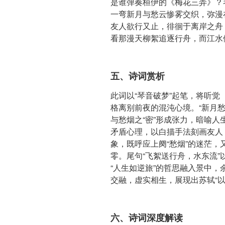
是谁弹奏桓伊的《梅花三弄》？
一弯新月与愁云惨雾交织，弥漫
友人欲行又止，徘徊于离岸之舟
看那漫天柳絮追逐行舟，而江水
五、诗词赏析
此词以“琴音破梦”起笔，将听
格离别前夜的混沌心境。“新月愁
与愁烟之“密”形成张力，暗喻人
矛盾心理，以白描手法刻画友人
象，既呼应上阕“愁烟”的迷茫，又
零。尾句“飞絮送行舟，水东流
“人生如逆旅”的哲思融入景中
交融，虚实相生，展现出苏轼“以
六、诗词深度解读