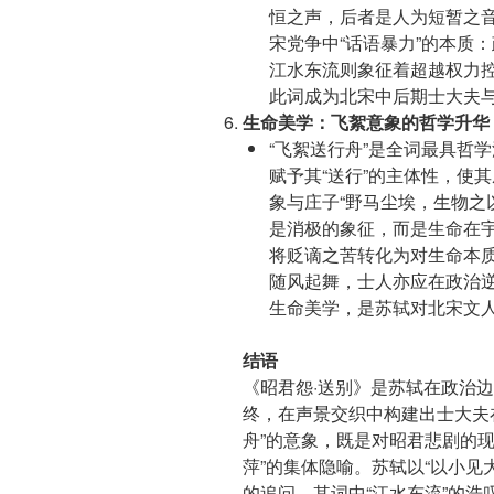
恒之声，后者是人为短暂之
宋党争中“话语暴力”的本质
江水东流则象征着超越权力
此词成为北宋中后期士大夫
生命美学：飞絮意象的哲学升华
“飞絮送行舟”是全词最具哲
赋予其“送行”的主体性，使
象与庄子“野马尘埃，生物之
是消极的象征，而是生命在
将贬谪之苦转化为对生命本
随风起舞，士人亦应在政治逆
生命美学，是苏轼对北宋文人
结语
《昭君怨·送别》是苏轼在政治
终，在声景交织中构建出士大夫
舟”的意象，既是对昭君悲剧的
萍”的集体隐喻。苏轼以“以小见
的追问，其词中“江水东流”的