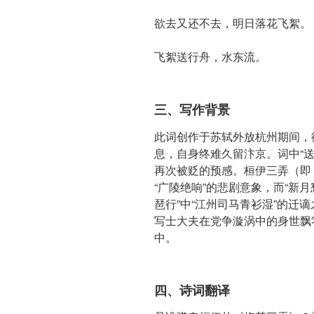
欲去又还不去，明日落花飞絮。
飞絮送行舟，水东流。
三、写作背景
此词创作于苏轼外放杭州期间，
息，自身终难久留汴京。词中“
再次被贬的预感。桓伊三弄（即
“广陵绝响”的悲剧意象，而“新月
琶行”中“江州司马青衫湿”的迁
写士大夫在党争漩涡中的身世飘
中。
四、诗词翻译