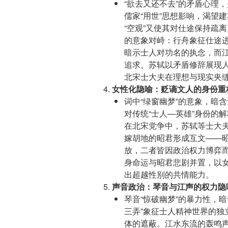
“欲去又还不去”的矛盾心理
儒家“用世”思想影响，渴望
“空观”又使其对仕途保持疏离
的意象对峙：行舟象征仕途
暗示士人对功名的执念，而
追求。苏轼以矛盾修辞展现人
北宋士大夫在理想与现实夹
女性化隐喻：贬谪文人的身份重
词中“绿窗幽梦”的意象，暗
对传统“士人—英雄”身份的
在北宋党争中，苏轼等士大夫
嫁胡地的昭君形成互文——昭
放，二者皆因政治权力博弈而
身命运与昭君悲剧并置，以
出超越性别的共情能力。
声音政治：琴音与江声的权力隐
琴音“惊破幽梦”的暴力性，
三弄”象征士人精神世界的独
体的遮蔽。江水东流的轰鸣