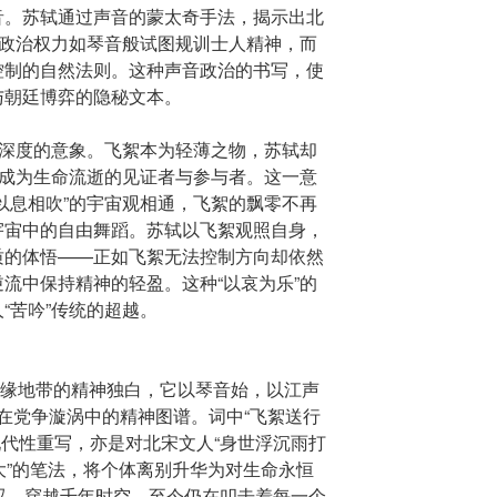
音。苏轼通过声音的蒙太奇手法，揭示出北
：政治权力如琴音般试图规训士人精神，而
控制的自然法则。这种声音政治的书写，使
与朝廷博弈的隐秘文本。
学深度的意象。飞絮本为轻薄之物，苏轼却
其成为生命流逝的见证者与参与者。这一意
以息相吹”的宇宙观相通，飞絮的飘零不再
宇宙中的自由舞蹈。苏轼以飞絮观照自身，
质的体悟——正如飞絮无法控制方向却依然
流中保持精神的轻盈。这种“以哀为乐”的
“苦吟”传统的超越。
边缘地带的精神独白，它以琴音始，以江声
在党争漩涡中的精神图谱。词中“飞絮送行
现代性重写，亦是对北宋文人“身世浮沉雨打
大”的笔法，将个体离别升华为对生命永恒
浩叹，穿越千年时空，至今仍在叩击着每一个