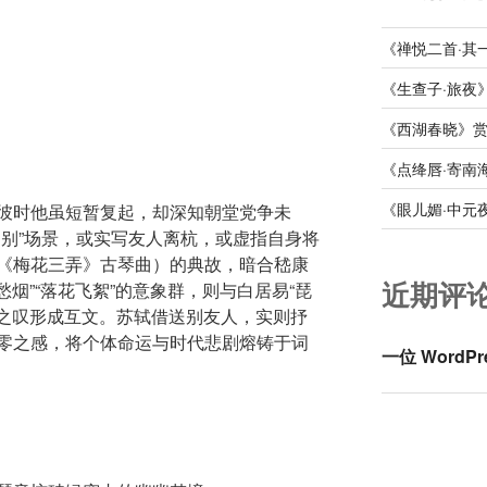
《禅悦二首·其
《生查子·旅夜
《西湖春晓》
《点绛唇·寄南
《眼儿媚·中元
彼时他虽短暂复起，却深知朝堂党争未
送别”场景，或实写友人离杭，或虚指自身将
《梅花三弄》古琴曲）的典故，暗合嵇康
近期评
愁烟”“落花飞絮”的意象群，则与白居易“琵
谪之叹形成互文。苏轼借送别友人，实则抒
零之感，将个体命运与时代悲剧熔铸于词
一位 WordPr