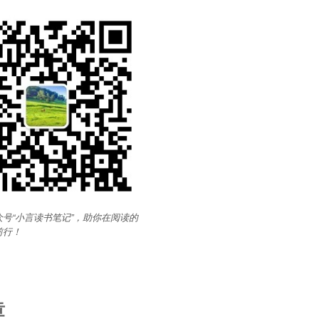
号“小言读书笔记”，助你在阅读的
前行
！
章