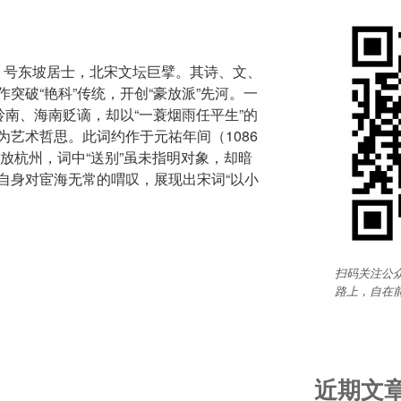
子瞻，号东坡居士，北宋文坛巨擘。其诗、文、
突破“艳科”传统，开创“豪放派”先河。一
岭南、海南贬谪，却以“一蓑烟雨任平生”的
艺术哲思。此词约作于元祐年间（1086
外放杭州，词中“送别”虽未指明对象，却暗
自身对宦海无常的喟叹，展现出宋词“以小
扫码关注公众
路上，自在
近期文