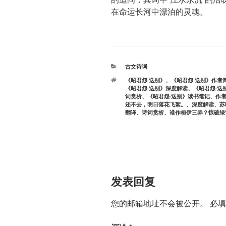
在命运长河中漂泊的灵魂。
分
古文诗词
类
标
《昭君怨·送别》
、
《昭君怨·送别》作者
签
《昭君怨·送别》深度解读
、
《昭君怨·送
词赏析
、
《昭君怨·送别》读书笔记
、
作
还不去，明日落花飞絮。
、
深度解读
、
苏
翻译
、
诗词赏析
、
谁作桓伊三弄？惊破绿
发表回复
您的邮箱地址不会被公开。
必