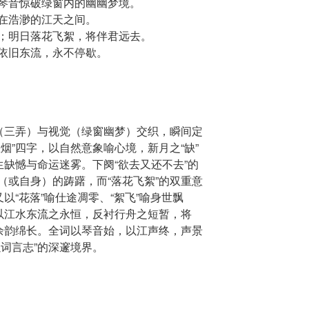
琴音惊破绿窗内的幽幽梦境。
在浩渺的江天之间。
；明日落花飞絮，将伴君远去。
依旧东流，永不停歇。
觉（三弄）与视觉（绿窗幽梦）交织，瞬间定
烟”四字，以自然意象喻心境，新月之“缺”
生缺憾与命运迷雾。下阕“欲去又还不去”的
（或自身）的踌躇，而“落花飞絮”的双重意
以“花落”喻仕途凋零、“絮飞”喻身世飘
”以江水东流之永恒，反衬行舟之短暂，将
，余韵绵长。全词以琴音始，以江声终，声景
词言志”的深邃境界。