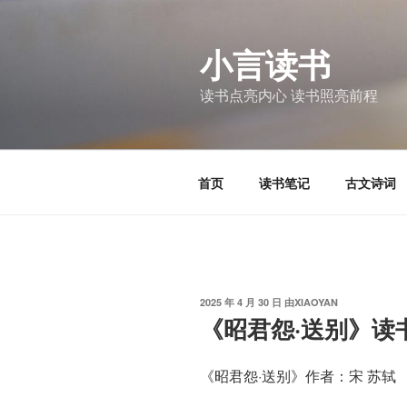
跳
至
小言读书
内
容
读书点亮内心 读书照亮前程
首页
读书笔记
古文诗词
发
2025 年 4 月 30 日
由
XIAOYAN
布
《昭君怨·送别》读
于
《昭君怨·送别》作者：宋 苏轼