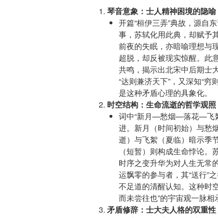
琴音意象：士人精神困境的隐喻
开篇“桓伊三弄”典故，源自
事，苏轼化用此典，却赋予其
前夜的失眠，亦暗喻理想与
超脱，却反被现实惊醒。此意
共鸣，揭示出北宋中后期士
“达则兼济天下”，又深知“
是这种矛盾心理的具象化。
时空结构：生命流逝的哲学观照
词中“新月—愁烟—落花—飞
进。新月（时间初始）与愁
逝）与飞絮（夏临）暗示季
（短暂）则构成生命悖论。苏
时序之变升华为对人生无常
运飘零的参与者，其“送行”
不足道的清醒认知。这种时空
而未尝往也”的宇宙观一脉相
矛盾修辞：士大夫人格的双重性