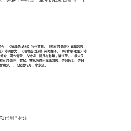
简介
、
《昭君怨·送别》写作背景
、
《昭君怨·送别》在线阅读
、
别》诗词原文
、
《昭君怨·送别》诗词翻译
、
《昭君怨·送别》诗
者简介
、
写作背景
、
古诗词
、
新月与愁烟，满江天。
、
欲去又
昭君怨·送别
、
苏轼
、
苏轼的诗词在线阅读
、
诗词原文
、
诗词
窗幽梦。
、
飞絮送行舟，水东流。
填项已用
*
标注