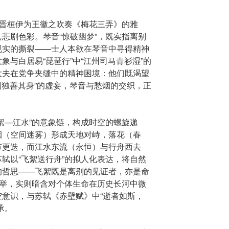
东晋桓伊为王徽之吹奏《梅花三弄》的雅
悲剧色彩。琴音“惊破幽梦”，既实指离别
现实的撕裂——士人本欲在琴音中寻得精神
象与白居易“琵琶行”中“江州司马青衫湿”的
大夫在党争夹缝中的精神困境：他们既渴望
穷则独善其身”的虚妄，琴音与愁烟的交织，正
絮—江水”的意象链，构成时空的螺旋递
烟（空间迷雾）形成天地对峙，落花（春
节更迭，而江水东流（永恒）与行舟西去
轼以“飞絮送行舟”的拟人化表达，将自然
的哲思——飞絮既是离别的见证者，亦是命
之举，实则暗含对个体生命在历史长河中微
意识，与苏轼《赤壁赋》中“逝者如斯，
承。