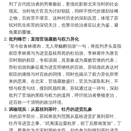
判了古代统治者的穷奢极欲，更借此影射北宋当时的社会
现实。当时地方官员为讨好朝廷，同样不惜代价搜刮珍稀
之物，百姓苦不堪言。这种对历史的深刻反思，体现了苏
轼对民生疾苦的深切关注，也警示统治者应以史为鉴，避
免重蹈覆辙。
批判锋芒：直指官场腐败与权力异化
“至今欲食林甫肉，无人举觞酹伯游”一句，将批判矛头直指
权臣李林甫与为进贡荔枝而死的杜伯游。李林甫作为唐玄
宗时期的权臣，专权误国，其形象成为腐败官僚的代表；
而杜伯游则象征着为进贡而牺牲的百姓。苏轼借此表达对
权臣的痛恨与对百姓的同情，同时也揭示了权力异化所带
来的恶果。在北宋，官场腐败盛行，官员为谋取私利，不
惜与权贵勾结，搜刮民脂民膏。苏轼通过这一诗句，深刻
批判了官场的黑暗与权力的滥用，呼吁统治者整顿吏治，
还百姓一个清明的政治环境。
讽喻现实：从荔枝到茶叶、牡丹的进贡乱象
诗的后半部分，苏轼将批判范围从荔枝进贡扩展到茶叶、
牡丹等进贡之事。“武夷溪边粟粒芽，前丁后蔡相笼加”，丁
谓、蔡襄作为北宋时期的名臣，却也参与到搜刮茶叶进贡