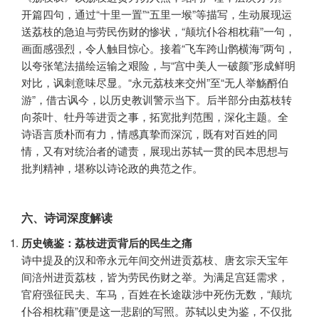
开篇四句，通过“十里一置”“五里一堠”等描写，生动展现运
送荔枝的急迫与劳民伤财的惨状，“颠坑仆谷相枕藉”一句，
画面感强烈，令人触目惊心。接着“飞车跨山鹘横海”两句，
以夸张笔法描绘运输之艰险，与“宫中美人一破颜”形成鲜明
对比，讽刺意味尽显。“永元荔枝来交州”至“无人举觞酹伯
游”，借古讽今，以历史教训警示当下。后半部分由荔枝转
向茶叶、牡丹等进贡之事，拓宽批判范围，深化主题。全
诗语言质朴而有力，情感真挚而深沉，既有对百姓的同
情，又有对统治者的谴责，展现出苏轼一贯的民本思想与
批判精神，堪称以诗论政的典范之作。
六、诗词深度解读
历史镜鉴：荔枝进贡背后的民生之痛
诗中提及的汉和帝永元年间交州进贡荔枝、唐玄宗天宝年
间涪州进贡荔枝，皆为劳民伤财之举。为满足宫廷需求，
官府强征民夫、车马，百姓在长途跋涉中死伤无数，“颠坑
仆谷相枕藉”便是这一悲剧的写照。苏轼以史为鉴，不仅批