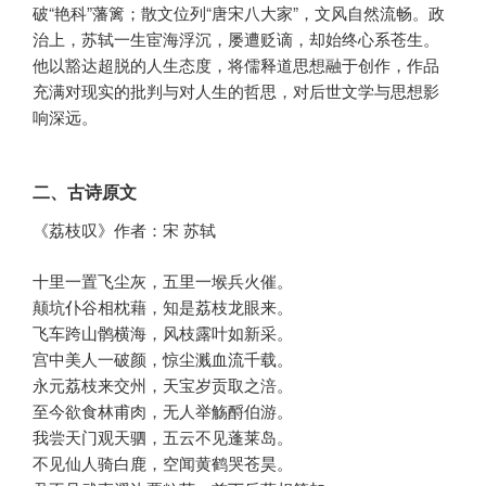
破“艳科”藩篱；散文位列“唐宋八大家”，文风自然流畅。政
治上，苏轼一生宦海浮沉，屡遭贬谪，却始终心系苍生。
他以豁达超脱的人生态度，将儒释道思想融于创作，作品
充满对现实的批判与对人生的哲思，对后世文学与思想影
响深远。
二、古诗原文
《荔枝叹》作者：宋 苏轼
十里一置飞尘灰，五里一堠兵火催。
颠坑仆谷相枕藉，知是荔枝龙眼来。
飞车跨山鹘横海，风枝露叶如新采。
宫中美人一破颜，惊尘溅血流千载。
永元荔枝来交州，天宝岁贡取之涪。
至今欲食林甫肉，无人举觞酹伯游。
我尝天门观天驷，五云不见蓬莱岛。
不见仙人骑白鹿，空闻黄鹤哭苍昊。