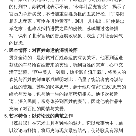
的行列中，苏轼对此表示不满。“今年斗品充官茶”，揭示了
官员为争新买宠，不惜加重百姓负担的丑恶行径。而“洛阳
相君忠孝家，可怜亦进姚黄花”，则进一步指出，即使是忠
孝之家，也难以抵挡进贡之风的侵蚀。苏轼通过这些描
写，讽刺了北宋官场的普遍腐败现象，表达了对社会风气
的忧虑。
民本情怀：对百姓命运的深切关怀
贯穿全诗的，是苏轼对百姓命运的深切关怀。他看到运送
荔枝的车马给百姓带来的灾难，听到百姓的哭声，心中充
满了悲愤。“宫中美人一破颜，惊尘溅血流千载”，将美人的
欢笑与百姓的鲜血形成鲜明对比，凸显了统治者的冷漠与
百姓的苦难。苏轼的民本思想，源于他对儒家“仁政”思想的
继承与发展，也与他一生的经历密切相关。他多次被贬
谪，深入民间，亲身体验到百姓的疾苦，因此他的作品中
充满了对百姓的同情与关爱。
艺术特色：以诗论政的典范之作
《荔枝叹》在艺术上具有独特的魅力。它以叙事为主，辅
以议论与抒情，将历史与现实紧密结合，使诗歌具有深刻