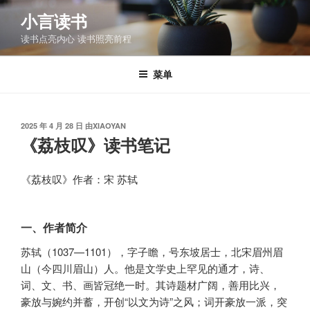
跳
小言读书
至
读书点亮内心 读书照亮前程
内
容
菜单
发
2025 年 4 月 28 日
由
XIAOYAN
布
《荔枝叹》读书笔记
于
《荔枝叹》作者：宋 苏轼
一、作者简介
苏轼（1037—1101），字子瞻，号东坡居士，北宋眉州眉
山（今四川眉山）人。他是文学史上罕见的通才，诗、
词、文、书、画皆冠绝一时。其诗题材广阔，善用比兴，
豪放与婉约并蓄，开创“以文为诗”之风；词开豪放一派，突