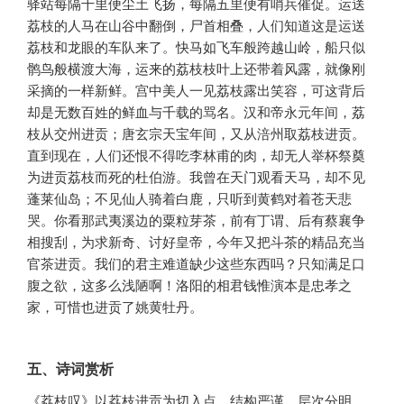
驿站每隔十里便尘土飞扬，每隔五里便有哨兵催促。运送
荔枝的人马在山谷中翻倒，尸首相叠，人们知道这是运送
荔枝和龙眼的车队来了。快马如飞车般跨越山岭，船只似
鹘鸟般横渡大海，运来的荔枝枝叶上还带着风露，就像刚
采摘的一样新鲜。宫中美人一见荔枝露出笑容，可这背后
却是无数百姓的鲜血与千载的骂名。汉和帝永元年间，荔
枝从交州进贡；唐玄宗天宝年间，又从涪州取荔枝进贡。
直到现在，人们还恨不得吃李林甫的肉，却无人举杯祭奠
为进贡荔枝而死的杜伯游。我曾在天门观看天马，却不见
蓬莱仙岛；不见仙人骑着白鹿，只听到黄鹤对着苍天悲
哭。你看那武夷溪边的粟粒芽茶，前有丁谓、后有蔡襄争
相搜刮，为求新奇、讨好皇帝，今年又把斗茶的精品充当
官茶进贡。我们的君主难道缺少这些东西吗？只知满足口
腹之欲，这多么浅陋啊！洛阳的相君钱惟演本是忠孝之
家，可惜也进贡了姚黄牡丹。
五、诗词赏析
《荔枝叹》以荔枝进贡为切入点，结构严谨，层次分明。