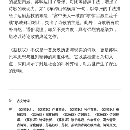
的思想内涵。苏轼运用了夸张、对比等修辞手法，增强了
诗歌的表现力。如“飞车跨山鹘横海”一句，以夸张的手法描
绘了运输荔枝的艰险；“宫中美人一破颜”与“惊尘溅血流千
载”形成鲜明对比，突出了诗歌的主题。此外，诗歌语言质
朴自然，通俗易懂，却又不失力度，具有强烈的感染力，
堪称以诗论政的典范之作。
《荔枝叹》不仅是一首反映历史与现实的诗歌，更是苏轼
民本思想与批判精神的高度体现。它以荔枝进贡为切入
点，深刻揭示了封建社会的种种弊端，对后世产生了深远
的影响。
分
古文诗词
类
标
《荔枝叹》
、
《荔枝叹》作者简介
、
《荔枝叹》写作背景
、
《荔枝叹》在
签
线阅读
、
《荔枝叹》深度解读
、
《荔枝叹》诗词原文
、
《荔枝叹》诗词翻
译
、
《荔枝叹》诗词赏析
、
《荔枝叹》读书笔记
、
作者简介
、
写作背景
、
古诗词
、
深度解读
、
苏荔枝叹
、
苏轼
、
苏轼的诗词在线阅读
、
诗词原文
、