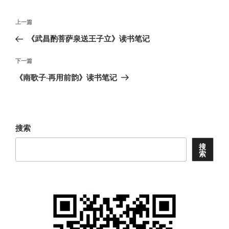
文
上
上一篇
章
一
《武昌酌菩萨泉送王子立》读书笔记
导
篇
航
文
下
下一篇
章
一
《南歌子·再用前韵》读书笔记
篇
文
章
搜索
搜
索