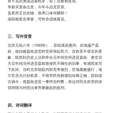
君不见武夷溪边粟粒芽，前丁后蔡相笼加。
争新买宠各出意，今年斗品充官茶。
吾君所乏岂此物，致养口体何陋耶！
洛阳相君忠孝家，可怜亦进姚黄花。
三、写作背景
北宋元祐八年（1093年），苏轼谪居惠州。此地盛产荔
枝，他目睹荔枝进贡时官府强征民力、百姓苦不堪言的景
象，联想到历史上汉和帝永元年间交州进贡荔枝、唐玄宗
天宝年间涪州进贡荔枝致使民不聊生的旧事，有感而发写
下此诗。当时北宋朝廷内部党争激烈，官场腐败盛行，地
方官员为讨好权贵，不惜劳民伤财搜刮珍稀之物，苏轼借
古讽今，借荔枝进贡一事抨击时弊，表达对民生疾苦的深
切同情与对统治者穷奢极欲的批判。
四、诗词翻译