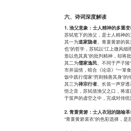
六、诗词深度解读
1. 渔父意象：士人精神的多重变
苏轼笔下的渔父，是士人精神的
其一为
道家隐者
。青蓑黄箬的装
也”的哲学，苏轼以“江上微风细
形以危其真”的批判精神，却将
其二为
儒家逸民
。不同于严子陵“
市井温情，暗合《论语》“一箪
饭中践行儒家“穷则独善其身”的
其三为
禅宗行者
。长笛一声穿透
悟之音，苏轼借渔父之口，将道
于笛声的虚空之中，完成对传统
2. 青蓑黄箬：士人衣冠的隐喻革
“青蓑黄箬裳衣”的色彩选择，