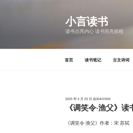
跳
至
小言读书
内
容
读书点亮内心 读书照亮前程
首页
读书笔记
古文诗词
发
2025 年 4 月 25 日
由
XIAOYAN
布
《调笑令·渔父》读
于
《调笑令·渔父》作者：宋 苏轼