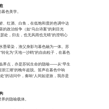
愈
的暮色美学。
箬、红酒、白鱼，在低饱和度的色调中达
昼的政治纷争（如“乌台诗案”的刺目光
萧瑟处，归去，也无风雨也无晴”的澄明心
水墨晕染，渔父身影与暮色融为一体。苏
”转化为“天地一沙鸥”的自由粒子，在暮色
临界点，亦是苏轼生命的隐喻——从“早生
雨浙江潮”的晚年超脱。笛声在暮色中响
处”的诘问中，奏响“人间如逆旅，我亦是
构
世界的隐喻载体。