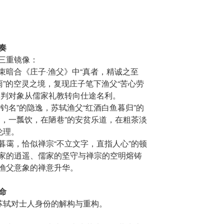
奏
三重镜像：
束暗合《庄子·渔父》中“真者，精诚之至
雨”的空灵之境，复现庄子笔下渔父“苦心劳
批判对象从儒家礼教转向仕途名利。
钓名”的隐逸，苏轼渔父“红酒白鱼暮归”的
食，一瓢饮，在陋巷”的安贫乐道，在粗茶淡
伦理。
暮霭，恰似禅宗“不立文字，直指人心”的顿
家的逍遥、儒家的坚守与禅宗的空明熔铸
渔父意象的禅意升华。
命
是苏轼对士人身份的解构与重构。