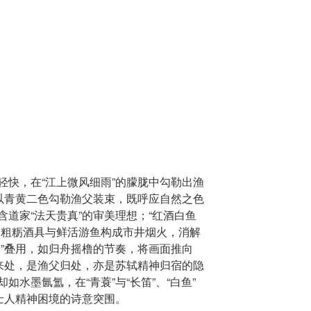
轻快，在“江上微风细雨”的朦胧中勾勒出渔
”以青黄二色勾勒渔父装束，既呼应自然之色
道家“法天贵真”的审美理想；“红酒白鱼
，粗粝酒具与鲜活游鱼构成市井烟火，消解
暮”叠用，如归舟摇橹的节奏，将画面推向
声来处，是渔父归处，亦是苏轼精神归宿的隐
水墨氤氲，在“青蓑”与“长笛”、“白鱼”
士人精神困境的诗意突围。