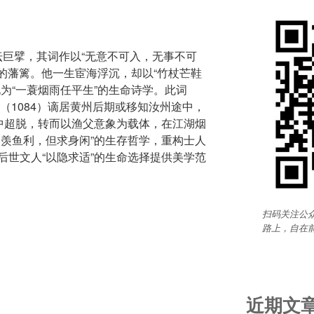
文坛巨擘，其词作以“无意不可入，无事不可
”的藩篱。他一生宦海浮沉，却以“竹杖芒鞋
为“一蓑烟雨任平生”的生命诗学。此词
（1084）谪居黄州后期或移知汝州途中，
悸中超脱，转而以渔父意象为载体，在江湖烟
不羡鱼利，但求身闲”的生存哲学，重构士人
后世文人“以隐求适”的生命选择提供美学范
扫码关注公众
路上，自在
近期文