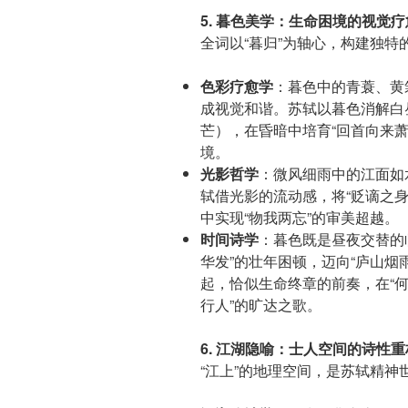
5. 暮色美学：生命困境的视觉疗
全词以“暮归”为轴心，构建独特
色彩疗愈学
：暮色中的青蓑、黄
成视觉和谐。苏轼以暮色消解白
芒），在昏暗中培育“回首向来
境。
光影哲学
：微风细雨中的江面如
轼借光影的流动感，将“贬谪之身
中实现“物我两忘”的审美超越。
时间诗学
：暮色既是昼夜交替的
华发”的壮年困顿，迈向“庐山烟
起，恰似生命终章的前奏，在“何
行人”的旷达之歌。
6. 江湖隐喻：士人空间的诗性重
“江上”的地理空间，是苏轼精神