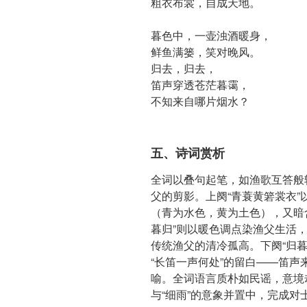
粗衣布裳，自成天地。
暮色中，一壶浊酒暖身，
鲜鱼满篓，笑对晚风。
归去，归去，
笛声穿透苍茫暮霭，
不知来自哪片烟水？
五、诗词赏析
全词以叠句起笔，如渔歌互答般
父的剪影。上阕“青蓑黄箬裳衣
（青为水色，黄为土色），又暗含
暮归”则以暖色调点染渔父生活
传统渔父的清冷孤高。下阕“归
“长笛一声何处”的留白——笛
喻。全词语言质朴如民谣，意境却如
与“细雨”的意象并置中，完成对