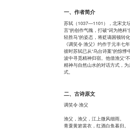
一、作者简介
苏轼（1037—1101），北宋
言”的创作气魄，打破“词为艳科
轻胜马”的姿态，将贬谪困顿转化
《调笑令·渔父》约作于元丰七年
彼时苏轼已从“乌台诗案”的惊
波中寻觅精神归宿。他借渔父“
精神与自然山水的对话方式，为
式。
二、古诗原文
调笑令·渔父
渔父，渔父，江上微风细雨。
青蓑黄箬裳衣，红酒白鱼暮归。