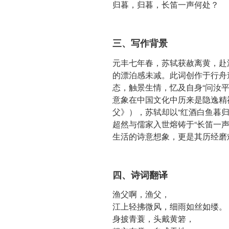
归暮，归暮，长笛一声何处？
三、写作背景
元丰七年春，苏轼获赦离黄，赴
的漂泊感未减。此词创作于行舟
态，触景生情，忆及自身“问汝
意象在中国文化中历来是隐逸精
父》），苏轼却以“红酒白鱼暮
超然与儒家入世熔铸于“长笛一
生活的诗意想象，更是其历经磨
四、诗词翻译
渔父啊，渔父，
江上轻拂微风，细雨如丝如缕。
身披青蓑，头戴黄箬，