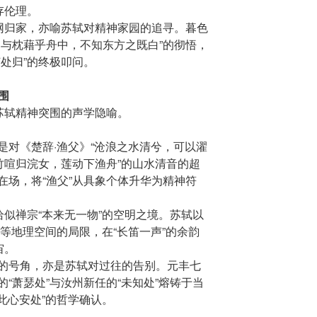
存伦理。
收网归家，亦喻苏轼对精神家园的追寻。暮色
相与枕藉乎舟中，不知东方之既白”的彻悟，
处归”的终极叩问。
围
苏轼精神突围的声学隐喻。
是对《楚辞·渔父》“沧浪之水清兮，可以濯
竹喧归浣女，莲动下渔舟”的山水清音的超
在场，将“渔父”从具象个体升华为精神符
恰似禅宗“本来无一物”的空明之境。苏轼以
”等地理空间的局限，在“长笛一声”的余韵
宙。
的号角，亦是苏轼对过往的告别。元丰七
“萧瑟处”与汝州新任的“未知处”熔铸于当
“此心安处”的哲学确认。