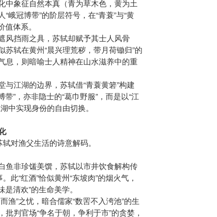
化中象征自然本真（青为草木色，黄为土
“峨冠博带”的阶层符号，在“青蓑”与“黄
的价值体系。
遮风挡雨之具，苏轼却赋予其士人风骨
似苏轼在黄州“晨兴理荒秽，带月荷锄归”的
气息，则暗喻士人精神在山水滋养中的重
堂与江湖的边界，苏轼借“青蓑黄箬”构建
博带”，亦非隐士的“葛巾野服”，而是以“江
江湖中实现身份的自由切换。
化
是苏轼对渔父生活的诗意解码。
白鱼非珍馐美馔，苏轼以市井饮食解构传
。此“红酒”恰似黄州“东坡肉”的烟火气，
有味是清欢”的生命美学。
而渔”之忧，暗合儒家“数罟不入洿池”的生
，批判官场“争名于朝，争利于市”的贪婪，