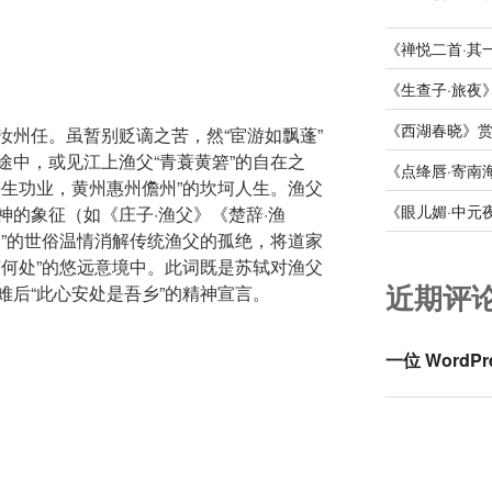
《禅悦二首·其
《生查子·旅夜
《西湖春晓》
汝州任。虽暂别贬谪之苦，然“宦游如飘蓬”
途中，或见江上渔父“青蓑黄箬”的自在之
《点绛唇·寄南
平生功业，黄州惠州儋州”的坎坷人生。渔父
《眼儿媚·中元
神的象征（如《庄子·渔父》《楚辞·渔
归”的世俗温情消解传统渔父的孤绝，将道家
声何处”的悠远意境中。此词既是苏轼对渔父
近期评
难后“此心安处是吾乡”的精神宣言。
一位 WordPr