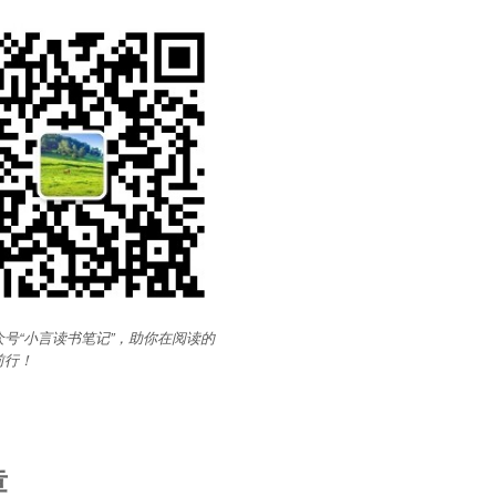
号“小言读书笔记”，助你在阅读的
前行
！
章