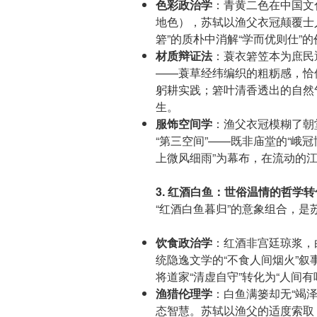
色彩政治学
：青黄二色在中国文
地色），苏轼以渔父衣冠颠覆士人
箬”的质朴中消解“学而优则仕”
材质辩证法
：蓑衣箬笠本为庶民
——蓑草经纬编织的粗粝感，恰
躬耕实践；箬叶清香透出的自然
生。
服饰空间学
：渔父衣冠模糊了朝
“第三空间”——既非庙堂的“峨冠
上微风细雨”为幕布，在流动的
3. 红酒白鱼：世俗温情的哲学转
“红酒白鱼暮归”的意象组合，
饮食政治学
：红酒非宫廷琼浆，
统隐逸文学的“不食人间烟火”叙事
将道家“清虚自守”转化为“人间
渔猎伦理学
：白鱼满篓却无“竭泽
态智慧。苏轼以渔父的适度索取