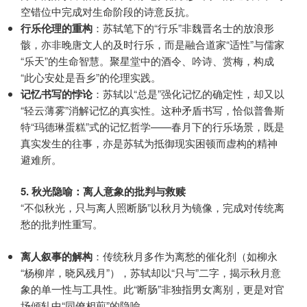
空错位中完成对生命阶段的诗意反抗。
行乐伦理的重构
：苏轼笔下的“行乐”非魏晋名士的放浪形
骸，亦非晚唐文人的及时行乐，而是融合道家“适性”与儒家
“乐天”的生命智慧。聚星堂中的酒令、吟诗、赏梅，构成
“此心安处是吾乡”的伦理实践。
记忆书写的悖论
：苏轼以“总是”强化记忆的确定性，却又以
“轻云薄雾”消解记忆的真实性。这种矛盾书写，恰似普鲁斯
特“玛德琳蛋糕”式的记忆哲学——春月下的行乐场景，既是
真实发生的往事，亦是苏轼为抵御现实困顿而虚构的精神
避难所。
5. 秋光隐喻：离人意象的批判与救赎
“不似秋光，只与离人照断肠”以秋月为镜像，完成对传统离
愁的批判性重写。
离人叙事的解构
：传统秋月多作为离愁的催化剂（如柳永
“杨柳岸，晓风残月”），苏轼却以“只与”二字，揭示秋月意
象的单一性与工具性。此“断肠”非独指男女离别，更是对官
场倾轧中“同僚相煎”的隐喻。