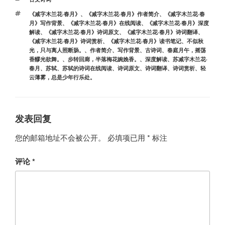
类
标
《减字木兰花·春月》
、
《减字木兰花·春月》作者简介
、
《减字木兰花·春
签
月》写作背景
、
《减字木兰花·春月》在线阅读
、
《减字木兰花·春月》深度
解读
、
《减字木兰花·春月》诗词原文
、
《减字木兰花·春月》诗词翻译
、
《减字木兰花·春月》诗词赏析
、
《减字木兰花·春月》读书笔记
、
不似秋
光，只与离人照断肠。
、
作者简介
、
写作背景
、
古诗词
、
春庭月午，摇荡
香醪光欲舞。
、
步转回廊，半落梅花婉娩香。
、
深度解读
、
苏减字木兰花·
春月
、
苏轼
、
苏轼的诗词在线阅读
、
诗词原文
、
诗词翻译
、
诗词赏析
、
轻
云薄雾，总是少年行乐处。
发表回复
您的邮箱地址不会被公开。
必填项已用
*
标注
评论
*