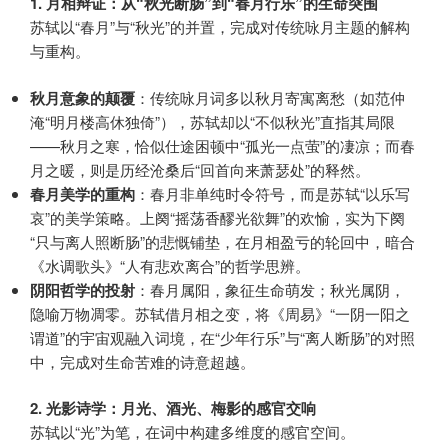
1. 月相辩证：从“秋光断肠”到“春月行乐”的生命突围
苏轼以“春月”与“秋光”的并置，完成对传统咏月主题的解构
与重构。
秋月意象的颠覆
：传统咏月词多以秋月寄寓离愁（如范仲
淹“明月楼高休独倚”），苏轼却以“不似秋光”直指其局限
——秋月之寒，恰似仕途困顿中“孤光一点萤”的凄凉；而春
月之暖，则是历经沧桑后“回首向来萧瑟处”的释然。
春月美学的重构
：春月非单纯时令符号，而是苏轼“以乐写
哀”的美学策略。上阕“摇荡香醪光欲舞”的欢愉，实为下阕
“只与离人照断肠”的悲慨铺垫，在月相盈亏的轮回中，暗合
《水调歌头》“人有悲欢离合”的哲学思辨。
阴阳哲学的投射
：春月属阳，象征生命萌发；秋光属阴，
隐喻万物凋零。苏轼借月相之变，将《周易》“一阴一阳之
谓道”的宇宙观融入词境，在“少年行乐”与“离人断肠”的对照
中，完成对生命苦难的诗意超越。
2. 光影诗学：月光、酒光、梅影的感官交响
苏轼以“光”为笔，在词中构建多维度的感官空间。