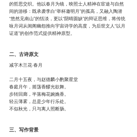
的哲思交织。他以春月为镜，映照士人精神在宦途与自然
间的游移：既承袭李白“举杯邀明月”的孤高，又融入陶潜
“悠然见南山”的恬淡，更以“阴晴圆缺”的辩证思维，将传统
咏月词从闺阁幽怨推向宇宙诗学的高度，为后世文人“以月
证道”的创作范式提供精神原型。
二、古诗原文
减字木兰花·春月
二月十五夜，与赵德麟小酌聚星堂
春庭月午，摇荡香醪光欲舞。
步转回廊，半落梅花婉娩香。
轻云薄雾，总是少年行乐处。
不似秋光，只与离人照断肠。
三、写作背景