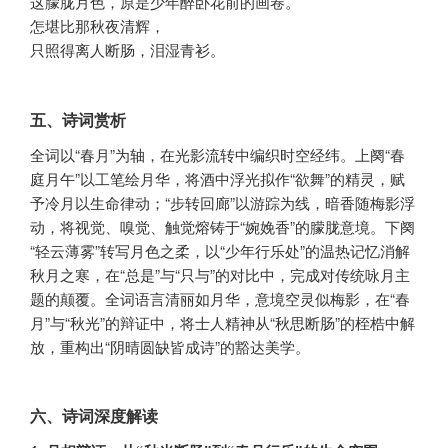
这朦胧月色，原是少年醉卧花前的画卷。
怎堪比那秋夜清辉，
只照得离人断肠，泪湿青衫。
五、诗词赏析
全词以“春月”为轴，在光影流转中编织时空经纬。上阕“春
庭月午”以工笔绘月华，将酒中浮光拟作“欲舞”的精灵，赋
予冷月以生命律动；“步转回廊”以游踪为线，暗香随梅影浮
动，将视觉、嗅觉、触觉熔铸于“婉娩香”的朦胧意境。下阕
“轻云薄雾”转写月色之柔，以“少年行乐处”的温热记忆消解
秋月之寒，在“总是”与“只与”的对比中，完成对传统咏月主
题的颠覆。全词语言清丽如月华，意境空灵似梅影，在“春
月”与“秋光”的辩证中，将士人精神从“秋思断肠”的桎梏中解
放，重构出“阴晴圆缺皆成诗”的豁达美学。
六、诗词深度解读