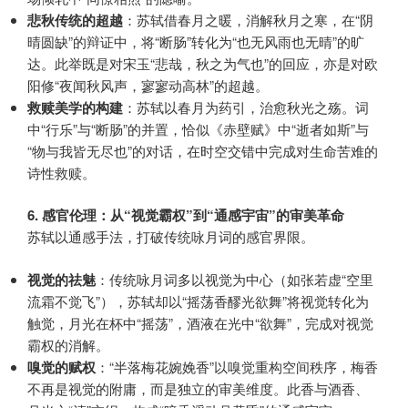
悲秋传统的超越
：苏轼借春月之暖，消解秋月之寒，在“阴
晴圆缺”的辩证中，将“断肠”转化为“也无风雨也无晴”的旷
达。此举既是对宋玉“悲哉，秋之为气也”的回应，亦是对欧
阳修“夜闻秋风声，寥寥动高林”的超越。
救赎美学的构建
：苏轼以春月为药引，治愈秋光之殇。词
中“行乐”与“断肠”的并置，恰似《赤壁赋》中“逝者如斯”与
“物与我皆无尽也”的对话，在时空交错中完成对生命苦难的
诗性救赎。
6. 感官伦理：从“视觉霸权”到“通感宇宙”的审美革命
苏轼以通感手法，打破传统咏月词的感官界限。
视觉的祛魅
：传统咏月词多以视觉为中心（如张若虚“空里
流霜不觉飞”），苏轼却以“摇荡香醪光欲舞”将视觉转化为
触觉，月光在杯中“摇荡”，酒液在光中“欲舞”，完成对视觉
霸权的消解。
嗅觉的赋权
：“半落梅花婉娩香”以嗅觉重构空间秩序，梅香
不再是视觉的附庸，而是独立的审美维度。此香与酒香、