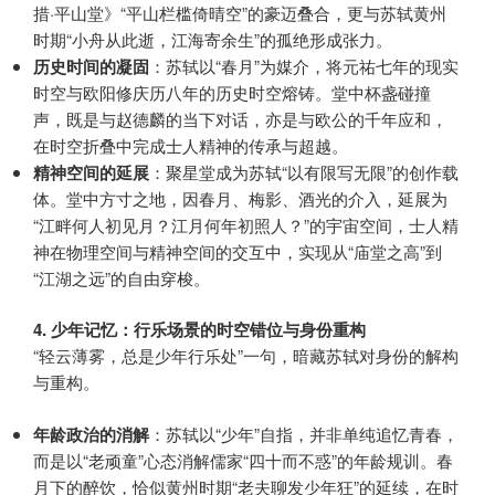
措·平山堂》“平山栏槛倚晴空”的豪迈叠合，更与苏轼黄州
时期“小舟从此逝，江海寄余生”的孤绝形成张力。
历史时间的凝固
：苏轼以“春月”为媒介，将元祐七年的现实
时空与欧阳修庆历八年的历史时空熔铸。堂中杯盏碰撞
声，既是与赵德麟的当下对话，亦是与欧公的千年应和，
在时空折叠中完成士人精神的传承与超越。
精神空间的延展
：聚星堂成为苏轼“以有限写无限”的创作载
体。堂中方寸之地，因春月、梅影、酒光的介入，延展为
“江畔何人初见月？江月何年初照人？”的宇宙空间，士人精
神在物理空间与精神空间的交互中，实现从“庙堂之高”到
“江湖之远”的自由穿梭。
4. 少年记忆：行乐场景的时空错位与身份重构
“轻云薄雾，总是少年行乐处”一句，暗藏苏轼对身份的解构
与重构。
年龄政治的消解
：苏轼以“少年”自指，并非单纯追忆青春，
而是以“老顽童”心态消解儒家“四十而不惑”的年龄规训。春
月下的醉饮，恰似黄州时期“老夫聊发少年狂”的延续，在时