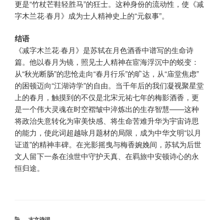
更是“竹杖芒鞋轻胜马”的狂士。这种身份的流动性，使《减
字木兰花·春月》成为士人精神史上的“元叙事”。
结语
《减字木兰花·春月》是苏轼在月色酒香中谱写的生命诗
篇。他以春月为镜，照见士人精神在宦海浮沉中的蜕变：
从“秋光断肠”的悲怆走向“春月行乐”的旷达，从“庙堂焦虑”
的困顿迈向“江湖诗学”的自由。当千年后的我们凝视聚星堂
上的春月，触摸到的不仅是北宋元祐七年的梅影酒香，更
是一个伟大灵魂在时空褶皱中淬炼出的生存智慧——这种
将政治失意转化为审美快感、将生命苦难升华为宇宙诗思
的能力，使此词超越咏月题材的局限，成为中华文明“以月
证道”的精神丰碑。在光影摇曳与梅香婉娩间，苏轼为后世
文人留下一条在浊世中守护天真、在羁旅中安顿诗心的永
恒归途。
分
古文诗词