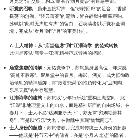
月光之“清”交织，构成“暗香浮动月黄昏”的通感宇宙。
听觉的召唤
：虽未直接写声，但“步转回廊”的足音、“香醪
摇荡”的涟漪、“轻云薄雾”的流动，皆在静默中暗藏声响。
苏轼以“此时无声胜有声”的留白，召唤读者以听觉补全词
境，完成从“看月”到“听月”的审美转向。
7. 士人精神：从“庙堂焦虑”到“江湖诗学”的范式转换
此词是苏轼“庙堂—江湖”精神范式转换的缩影。
庙堂焦虑的消解
：元祐党争中，苏轼虽身居高位，却深感
“高处不胜寒”。聚星堂中的春月、梅影、酒光，成为抵御政
治倾轧的精神盾牌，将“致君尧舜”的抱负转化为“且陶陶、
乐尽天真”的生存智慧。
江湖诗学的建构
：苏轼以“少年行乐处”重构江湖空间，此
“江湖”非地理意义上的山水，而是精神层面的自由场域。在
春月下，士人不必“达则兼济天下”，亦无需“穷则独善其
身”，而是以“行乐”为名，在微醺中实现“物我两忘”。
士人身份的超越
：苏轼借春月完成对传统士人身份的超越
——他既是“持节云中”的儒者，亦是“小舟从此逝”的隐者，