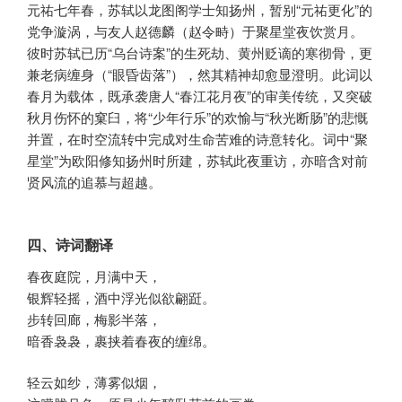
元祐七年春，苏轼以龙图阁学士知扬州，暂别“元祐更化”的
党争漩涡，与友人赵德麟（赵令畤）于聚星堂夜饮赏月。
彼时苏轼已历“乌台诗案”的生死劫、黄州贬谪的寒彻骨，更
兼老病缠身（“眼昏齿落”），然其精神却愈显澄明。此词以
春月为载体，既承袭唐人“春江花月夜”的审美传统，又突破
秋月伤怀的窠臼，将“少年行乐”的欢愉与“秋光断肠”的悲慨
并置，在时空流转中完成对生命苦难的诗意转化。词中“聚
星堂”为欧阳修知扬州时所建，苏轼此夜重访，亦暗含对前
贤风流的追慕与超越。
四、诗词翻译
春夜庭院，月满中天，
银辉轻摇，酒中浮光似欲翩跹。
步转回廊，梅影半落，
暗香袅袅，裹挟着春夜的缠绵。
轻云如纱，薄雾似烟，