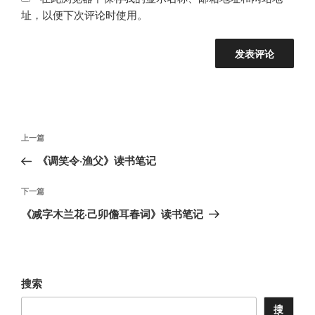
址，以便下次评论时使用。
文
上
上一篇
章
一
《调笑令·渔父》读书笔记
导
篇
航
文
下
下一篇
章
一
《减字木兰花·己卯儋耳春词》读书笔记
篇
文
章
搜索
搜