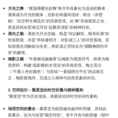
月光之舞
：“摇荡香醪光欲舞”将月华具象化为流动的舞者，
酒液成为月光的载体，光影在杯盏间流转，暗合《赤壁
赋》“击空明兮溯流光”的浩渺意境。此“舞”非独视觉之动，
更是苏轼在宦海沉浮后“起舞弄清影”的精神狂欢。
酒光之魅
：酒色与月光交融，既是“何以解忧，唯有杜康”的
世俗慰藉，亦是“举杯邀明月，对影成三人”的诗意孤独。苏
轼借酒光消解政治失意，将贬谪之苦转化为“酒酣胸胆尚开
张”的豪情。
梅影之幽
：“半落梅花婉娩香”以梅影为视觉符号，暗香为嗅
觉密码，构建“疏影横斜水清浅”的宋画意境。梅之高洁
（“不要人夸好颜色”）与苏轼“一蓑烟雨任平生”的品格互
文，梅影摇曳间，完成士人精神与自然意象的对话。
3. 空间拓扑：聚星堂的时空折叠与精神重构
“聚星堂”作为历史现场，承载苏轼对时空的诗性重构。
地理空间的叠合
：聚星堂为欧阳修知扬州时所建，苏轼此
夜重访，实为与前贤“隔空对饮”。堂中月色与欧阳修《朝中