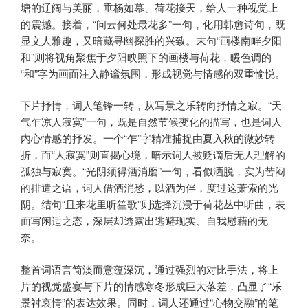
塘的辽阔与美丽，垂杨如幕、荷花接天，给人一种视觉上
的震撼。接着，“问云何处最花多”一句，化用韩愈诗句，既
显文人雅趣，又暗藏寻幽探胜的兴致。末句“画楼南畔夕阳
和”则将视角聚焦于夕阳映照下的画楼与荷花，暖色调的
“和”字为画面注入静谧氛围，形成视觉与情感的双重愉悦。
下片抒情，词人笔锋一转，从写景之乐转向抒情之寂。“天
气乍凉人寂寞”一句，既是自然节候变化的描写，也是词人
内心情感的抒发。一个“乍”字精准捕捉由夏入秋的微妙转
折，而“人寂寞”则直揭心境，暗示词人被贬谪后无人理解的
孤独与寂寞。“光阴须得酒消磨”一句，看似洒脱，实为苦闷
的排遣之语，词人借酒消愁，以酒为伴，度过这萧索的光
阴。结句“且来花里听笙歌”则选择沉浸于荷花丛中听曲，表
面写闲适之态，深层却透露出逃避现实、自我慰藉的无
奈。
整首词语言简淡而意蕴深沉，通过强烈的对比手法，将上
片的视觉盛宴与下片的情感寒冬形成巨大落差，凸显了“乐
景衬哀情”的表达效果。同时，词人还通过“心物交融”的笔