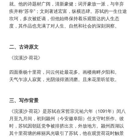
就。他的诗题材广阔，清新豪健；词开豪放一派，与辛弃
疾并称“苏辛”；文则著述宏富，纵横恣肆。苏轼的一生仕途
坎坷，多次被贬谪，但他始终保持着乐观豁达的人生态
度，其作品也充满了对人生、自然和社会的深刻洞察。
二、古诗原文
《浣溪沙·荷花》
四面垂杨十里荷，问云何处最花多。画楼南畔夕阳和。
天气乍凉人寂寞，光阴须得酒消磨。且来花里听笙歌。
三、写作背景
《浣溪沙·荷花》是苏轼在宋哲宗元祐六年（1091年）闰八
月至九月间，初到颍州（今安徽阜阳）任太守时所作。彼
时，苏轼因朝廷党争被排挤出京，外放地方。颍州西湖以
其十里荷塘的秾丽风光吸引了苏轼，他在观赏荷花时触景