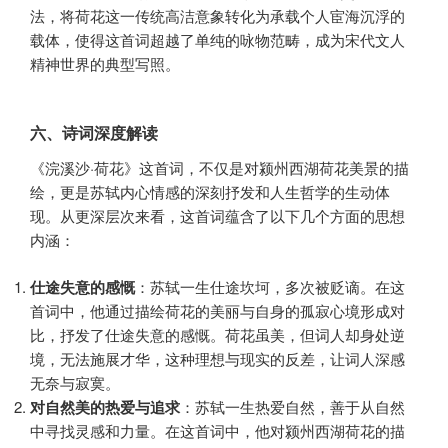
法，将荷花这一传统高洁意象转化为承载个人宦海沉浮的
载体，使得这首词超越了单纯的咏物范畴，成为宋代文人
精神世界的典型写照。
六、诗词深度解读
《浣溪沙·荷花》这首词，不仅是对颍州西湖荷花美景的描
绘，更是苏轼内心情感的深刻抒发和人生哲学的生动体
现。从更深层次来看，这首词蕴含了以下几个方面的思想
内涵：
仕途失意的感慨
：苏轼一生仕途坎坷，多次被贬谪。在这
首词中，他通过描绘荷花的美丽与自身的孤寂心境形成对
比，抒发了仕途失意的感慨。荷花虽美，但词人却身处逆
境，无法施展才华，这种理想与现实的反差，让词人深感
无奈与寂寞。
对自然美的热爱与追求
：苏轼一生热爱自然，善于从自然
中寻找灵感和力量。在这首词中，他对颍州西湖荷花的描