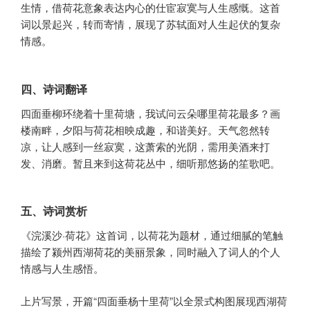
生情，借荷花意象表达内心的仕宦寂寞与人生感慨。这首
词以景起兴，转而寄情，展现了苏轼面对人生起伏的复杂
情感。
四、诗词翻译
四面垂柳环绕着十里荷塘，我试问云朵哪里荷花最多？画
楼南畔，夕阳与荷花相映成趣，和谐美好。天气忽然转
凉，让人感到一丝寂寞，这萧索的光阴，需用美酒来打
发、消磨。暂且来到这荷花丛中，细听那悠扬的笙歌吧。
五、诗词赏析
《浣溪沙·荷花》这首词，以荷花为题材，通过细腻的笔触
描绘了颍州西湖荷花的美丽景象，同时融入了词人的个人
情感与人生感悟。
上片写景，开篇“四面垂杨十里荷”以全景式构图展现西湖荷