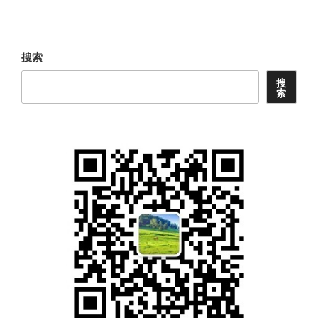
文
章
搜索
搜
索