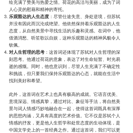
绘充满了赞美与热爱之情。荷花的高洁与美丽，成为了词
人心灵的慰藉和精神的寄托。
乐观豁达的人生态度
：尽管仕途失意、身处逆境，但苏轼
并没有因此而沉沦或绝望。他依然保持着乐观豁达的人生
态度，从自然美景中寻找生活的乐趣和灵感。在词中，他
借酒消愁、听笙歌以自娱，这种乐观豁达的精神风貌令人
钦佩。
对人生哲理的思考
：这首词还体现了苏轼对人生哲理的深
刻思考。他通过荷花的意象，表达了对生命短暂、时光易
逝的感慨。同时，他也意识到，尽管人生充满了不确定性
和挑战，但只要我们保持乐观豁达的心态，就能在生活中
找到美好和希望。
此外，这首词在艺术上也具有极高的成就。它语言优美、
意境深远、情感真挚，通过对比、象征等手法，将自然美
景与词人情感巧妙地融合在一起，使得这首词既具有深厚
的思想内涵，又具有高度的艺术价值。它不仅是苏轼个人
情感的抒发，更是他人生哲学和处世态度的生动体现，是
中国文学史上的一首经典之作。通过这首词，我们可以更