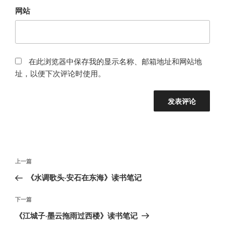
网站
在此浏览器中保存我的显示名称、邮箱地址和网站地
址，以便下次评论时使用。
文
上
上一篇
章
一
《水调歌头·安石在东海》读书笔记
导
篇
航
文
下
下一篇
章
一
《江城子·墨云拖雨过西楼》读书笔记
篇