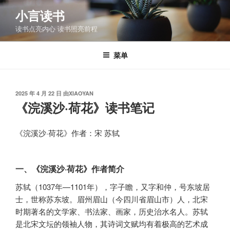
跳
小言读书
至
读书点亮内心 读书照亮前程
内
容
菜单
发
2025 年 4 月 22 日
由
XIAOYAN
布
《浣溪沙·荷花》读书笔记
于
《浣溪沙·荷花》作者：宋 苏轼
一、《浣溪沙·荷花》作者简介
苏轼（1037年—1101年），字子瞻，又字和仲，号东坡居
士，世称苏东坡。眉州眉山（今四川省眉山市）人，北宋
时期著名的文学家、书法家、画家，历史治水名人。苏轼
是北宋文坛的领袖人物，其诗词文赋均有着极高的艺术成