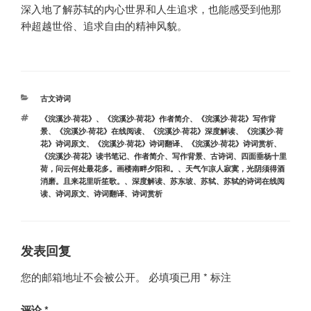
深入地了解苏轼的内心世界和人生追求，也能感受到他那
种超越世俗、追求自由的精神风貌。
分
古文诗词
类
标
《浣溪沙·荷花》
、
《浣溪沙·荷花》作者简介
、
《浣溪沙·荷花》写作背
签
景
、
《浣溪沙·荷花》在线阅读
、
《浣溪沙·荷花》深度解读
、
《浣溪沙·荷
花》诗词原文
、
《浣溪沙·荷花》诗词翻译
、
《浣溪沙·荷花》诗词赏析
、
《浣溪沙·荷花》读书笔记
、
作者简介
、
写作背景
、
古诗词
、
四面垂杨十里
荷，问云何处最花多。画楼南畔夕阳和。
、
天气乍凉人寂寞，光阴须得酒
消磨。且来花里听笙歌。
、
深度解读
、
苏东坡
、
苏轼
、
苏轼的诗词在线阅
读
、
诗词原文
、
诗词翻译
、
诗词赏析
发表回复
您的邮箱地址不会被公开。
必填项已用
*
标注
评论
*