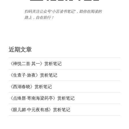
扫码关注公众号“小言读书笔记”，助你在阅读的
路上，自在前行
！
近期文章
《禅悦二首·其一》赏析笔记
《生查子·旅夜》赏析笔记
《西湖春晓》赏析笔记
《点绛唇·寄南海梁药亭》赏析笔记
《眼儿媚·中元夜有感》赏析笔记