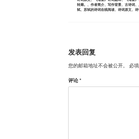
转廊。
、
作者简介
、
写作背景
、
古诗词
、
轼
、
苏轼的诗词在线阅读
、
诗词原文
、
诗
发表回复
您的邮箱地址不会被公开。
必
评论
*