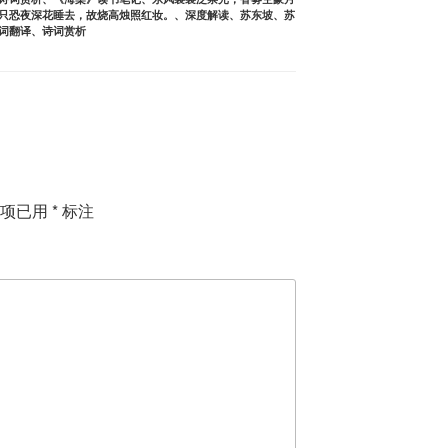
只恐夜深花睡去，故烧高烛照红妆。
、
深度解读
、
苏东坡
、
苏
词翻译
、
诗词赏析
填项已用
*
标注