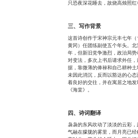
只恐夜深花睡去，故烧高烛照红
三、写作背景
这首诗创作于宋神宗元丰七年（1
黄冈）任团练副使五个年头。北
年，但新旧党争激烈，政治局势
对变法，多次上书后请求外任，
据，靠微薄的俸禄和自己耕种土
未因此消沉，反而以豁达的心态
着良好的交往，并在寓居之地发
《海棠》。
四、诗词翻译
袅袅的东风吹动了淡淡的云彩，
气融在朦胧的雾里，而月亮已经