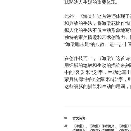
轼豁达人生观的重要体现。
此外，《海棠》这首诗还体现了
和典故的手法，将海棠花比作“
拟人化的手法不仅生动形象地写
独特的审美情趣和艺术创造力。
“海棠睡未足”的典故，进一步
在创作技巧上，《海棠》这首诗
用细腻的笔触和生动的描绘来刻
中的“袅袅”和“泛”字，生动地
蒙月转廊”中的“空蒙”和“转”
这些细腻的描绘和生动的用词，
分
古文诗词
类
标
《海棠》
、
《海棠》作者简介
、
《海棠》
签
诗词原文
、
《海棠》诗词翻译
、
《海棠》