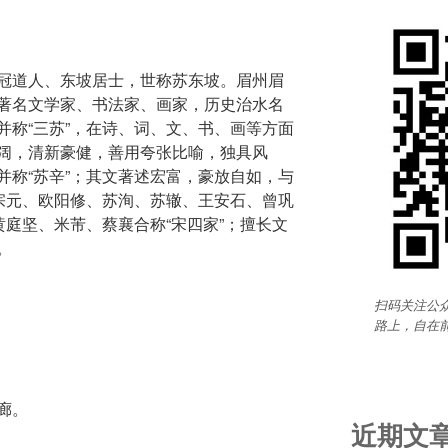
冠道人、东坡居士，世称苏东坡。眉州眉
著名文学家、书法家、画家，历史治水名
并称“三苏”，在诗、词、文、书、画等方面
阔，清新豪健，善用夸张比喻，独具风
并称“苏辛”；其文著述宏富，豪放自如，与
柳宗元、欧阳修、苏洵、苏辙、王安石、曾巩
黄庭坚、米芾、蔡襄合称“宋四家”；擅长文
。
扫码关注公众
路上，自在
廊。
近期文