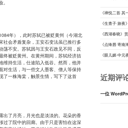
妆。
《禅悦二首·其
《生查子·旅夜
《西湖春晓》
084年），此时苏轼已被贬黄州（今湖北
宋社会矛盾复杂，王安石变法虽已推行多
《点绛唇·寄南
动荡不安。苏轼因与王安石政见不同，反
《眼儿媚·中元
最终被贬黄州。在黄州期间，苏轼经济拮
地维持生活，仕途陷入低谷。然而，他并
面对生活，与一些文人墨客、僧人等保持
近期评
现了一株海棠，触景生情，写下了这首
一位 WordPr
露出了月亮，月光也是淡淡的。花朵的香
移过了院中的回廊。由于只是害怕在这深