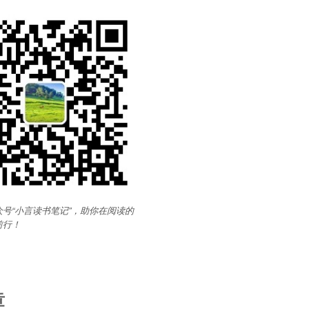
号“小言读书笔记”，助你在阅读的
前行
！
章