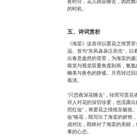
夜时分，花儿就会睡去，因此燃
的时机。
五、诗词赏析
《海棠》这首诗以爱花之情贯穿
远。首句“东风袅袅泛崇光”，
出春意盎然的背景，为海棠的盛
嗅觉与视觉双重角度刻画，氤氲
幽美与夜色的静谧。月亮转过回
孤清。
“只恐夜深花睡去”，转而写赏花
诗人对花的深切珍爱，也流露出
照红妆”，将爱花之情推至极致
妆”喻花，既写出了海棠的娇艳
成对比，既映衬了海棠的美丽，
事的心态。