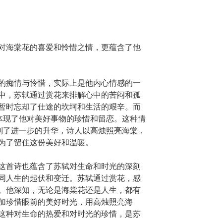
对海棠花的喜爱和怜惜之情，更蕴含了他
的痴情与怜惜，实际上是他内心情感的一
中，苏轼通过赏花来排解心中的苦闷和孤
暂时忘却了仕途的坎坷和生活的艰辛。而
是体现了他对美好事物的珍惜和留恋。这种情
得到了进一步的升华，诗人以高烛照亮海棠，
为了留住这份美好和温暖。
这首诗也蕴含了苏轼对生命和时光的深刻
同人生的起伏和变迁。苏轼通过赏花，感
。他深知，无论是海棠花还是人生，都有
加珍惜眼前的美好时光，用高烛照亮海
这种对生命的热爱和对时光的珍惜，是苏