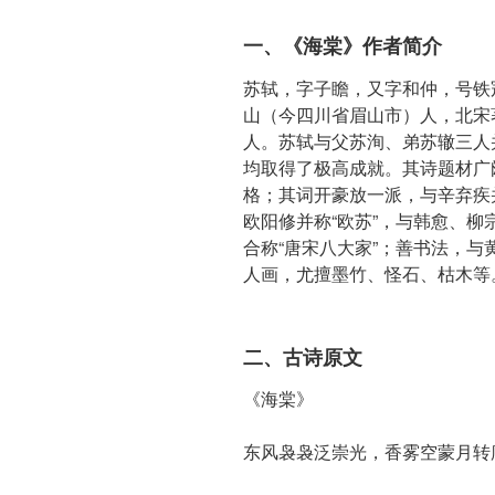
一、《海棠》作者简介
苏轼，字子瞻，又字和仲，号铁
山（今四川省眉山市）人，北宋
人。苏轼与父苏洵、弟苏辙三人
均取得了极高成就。其诗题材广
格；其词开豪放一派，与辛弃疾
欧阳修并称“欧苏”，与韩愈、
合称“唐宋八大家”；善书法，与
人画，尤擅墨竹、怪石、枯木等
二、古诗原文
《海棠》
东风袅袅泛崇光，香雾空蒙月转