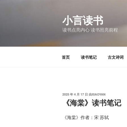
跳
至
小言读书
内
容
读书点亮内心 读书照亮前程
首页
读书笔记
古文诗词
发
2025 年 4 月 17 日
由
XIAOYAN
布
《海棠》读书笔记
于
《海棠》作者：宋 苏轼