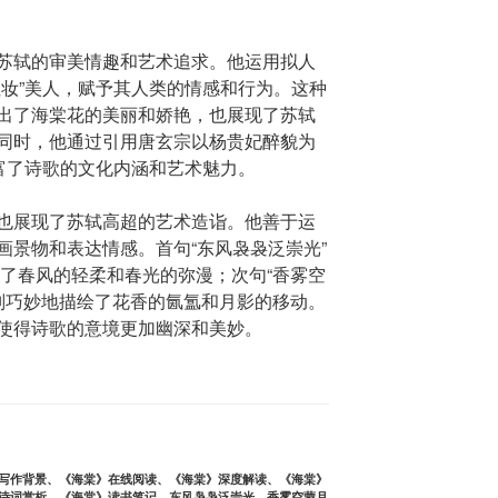
苏轼的审美情趣和艺术追求。他运用拟人
红妆”美人，赋予其人类的情感和行为。这种
出了海棠花的美丽和娇艳，也展现了苏轼
同时，他通过引用唐玄宗以杨贵妃醉貌为
丰富了诗歌的文化内涵和艺术魅力。
也展现了苏轼高超的艺术造诣。他善于运
画景物和表达情感。首句“东风袅袅泛崇光”
写出了春风的轻柔和春光的弥漫；次句“香雾空
字，则巧妙地描绘了花香的氤氲和月影的移动。
使得诗歌的意境更加幽深和美妙。
写作背景
、
《海棠》在线阅读
、
《海棠》深度解读
、
《海棠》
诗词赏析
、
《海棠》读书笔记
、
东风袅袅泛崇光，香雾空蒙月