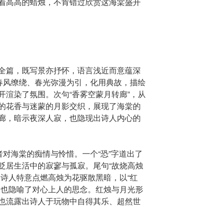
着高高的蜡烛，不肯错过欣赏这海棠盛开
全篇，既写景亦抒怀，语言浅近而意蕴深
以春风缭绕、春光弥漫为引，化用典故，描绘
开渲染了氛围。次句“香雾空蒙月转廊”，从
的花香与迷蒙的月影交织，展现了海棠的
廊，暗示夜深人寂，也隐现出诗人内心的
者对海棠的痴情与怜惜。一个“恐”字道出了
贬居生活中的寂寥与孤寂。尾句“故烧高烛
。诗人特意点燃高烛为花驱散黑暗，以“红
，也隐喻了对心上人的思念。红烛与月光形
也流露出诗人于玩物中自得其乐、超然世