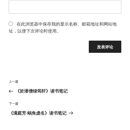
在此浏览器中保存我的显示名称、邮箱地址和网站地
址，以便下次评论时使用。
文
上
上一篇
章
一
《於潜僧绿筠轩》读书笔记
导
篇
航
文
下
下一篇
章
一
《满庭芳·蜗角虚名》读书笔记
篇
文