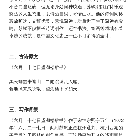
不合而遭贬谪，但无论身处何种境遇，苏轼都能保持乐观
豁达的人生态度，以诗酒自娱，寄情山水。他的诗词风格
豪放旷达，文辞优美，意境深远，对后世产生了深远的影
响。苏轼不仅擅长诗词创作，还在书法、绘画等领域有着
卓越的成就，是中国文化史上一位不可多得的全才。
二、古诗原文
《六月二十七日望湖楼醉书》
黑云翻墨未遮山，白雨跳珠乱入船。
卷地风来忽吹散，望湖楼下水如天。
三、写作背景
《六月二十七日望湖楼醉书》作于宋神宗熙宁五年（1072
年）六月二十七日，此时苏轼正任杭州通判。杭州西湖的
美景激发了苏轼的创作灵感，而这场突如其来的骤雨更是