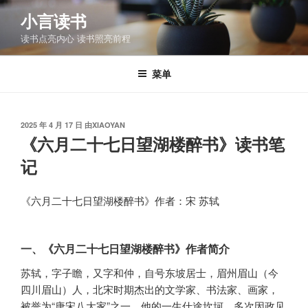
跳
小言读书
至
读书点亮内心 读书照亮前程
内
容
菜单
发
2025 年 4 月 17 日
由
XIAOYAN
布
《六月二十七日望湖楼醉书》读书笔
于
记
《六月二十七日望湖楼醉书》作者：宋 苏轼
一、《六月二十七日望湖楼醉书》作者简介
苏轼，字子瞻，又字和仲，自号东坡居士，眉州眉山（今
四川眉山）人，北宋时期杰出的文学家、书法家、画家，
被誉为“唐宋八大家”之一。他的一生仕途坎坷，多次因政见