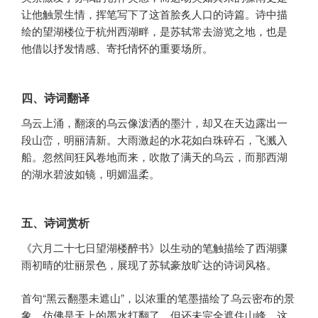
让他触景生情，挥笔写下了这首脍炙人口的诗篇。诗中描
绘的望湖楼位于杭州西湖畔，是苏轼常去游览之地，也是
他借以抒发情感、寄托情怀的重要场所。
四、诗词翻译
乌云上涌，翻滚的乌云像泼洒的墨汁，却又在天边露出一
段山峦，明丽清新。大雨激起的水花如白珠碎石，飞溅入
船。忽然间狂风卷地而来，吹散了满天的乌云，而那西湖
的湖水碧波如镜，明媚温柔。
五、诗词赏析
《六月二十七日望湖楼醉书》以生动的笔触描绘了西湖骤
雨初晴的壮丽景色，展现了苏轼豪放旷达的诗词风格。
首句“黑云翻墨未遮山”，以浓重的笔墨描绘了乌云密布的景
象，仿佛是天上的墨水打翻了，但还未完全遮住山峰。这