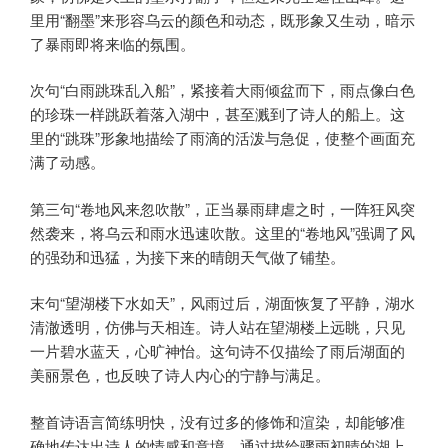
里用“翻墨”来形容乌云的颜色和动态，既形象又生动，暗示
了暴雨即将来临的氛围。
次句“白雨跳珠乱入船”，紧接着大雨倾盆而下，雨点像白色
的珍珠一样跳跃着落入湖中，甚至溅到了诗人的船上。这
里的“跳珠”形象地描绘了雨滴的活泼与急促，使整个画面充
满了动感。
第三句“卷地风来忽吹散”，正当暴雨肆虐之时，一阵狂风突
然袭来，将乌云和雨水迅速吹散。这里的“卷地风”强调了风
的强劲和迅猛，为接下来的晴朗天气做了铺垫。
末句“望湖楼下水如天”，风雨过后，湖面恢复了平静，湖水
清澈透明，仿佛与天相连。诗人站在望湖楼上远眺，只见
一片碧水蓝天，心旷神怡。这句诗不仅描绘了雨后湖面的
美丽景色，也反映了诗人内心的宁静与满足。
整首诗语言简练明快，没有过多的修饰和渲染，却能够准
确地传达出诗人的情感和意境。通过描绘骤雨初晴的湖上