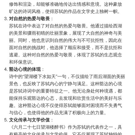
修饰和渲染，却能够准确地传达出情感和意境。这种豪放
旷达的诗词风格，使得苏轼的作品在文学史上独树一帜。
对自然的热爱与敬畏
：
苏轼在诗中表达了对自然的热爱与敬畏。他通过描绘西湖
的美景和骤雨初晴的壮丽景象，展现了大自然的神奇与美
丽。同时，他也意识到自然的伟大与不可抗拒性，因此在
面对自然的挑战时，他选择了顺应和接受，而不是抗拒和
逃避。这种对自然的热爱与敬畏，体现了苏轼的生态观念
和环保意识。
豁达心境的体现
：
诗中的“望湖楼下水如天”一句，不仅描绘了雨后湖面的美丽
景色，也反映了苏轼内心的宁静与满足。这种豁达的心境
是苏轼诗词中的重要特征之一。他无论身处何种境遇，都
能保持乐观豁达的心态，去发现和欣赏生活中的美好与乐
趣。这种豁达心境不仅使得苏轼能够面对困境而不失勇气
与信心，也使得他的作品充满了积极向上的力量。
文化传承与文学价值
：
《六月二十七日望湖楼醉书》作为苏轼的代表作之一，具
有极高的文化传承与文学价值。它不仅展现了苏轼独特的