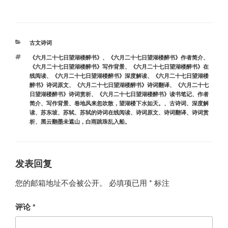
分
古文诗词
类
标
《六月二十七日望湖楼醉书》
、
《六月二十七日望湖楼醉书》作者简介
、
签
《六月二十七日望湖楼醉书》写作背景
、
《六月二十七日望湖楼醉书》在
线阅读
、
《六月二十七日望湖楼醉书》深度解读
、
《六月二十七日望湖楼
醉书》诗词原文
、
《六月二十七日望湖楼醉书》诗词翻译
、
《六月二十七
日望湖楼醉书》诗词赏析
、
《六月二十七日望湖楼醉书》读书笔记
、
作者
简介
、
写作背景
、
卷地风来忽吹散，望湖楼下水如天。
、
古诗词
、
深度解
读
、
苏东坡
、
苏轼
、
苏轼的诗词在线阅读
、
诗词原文
、
诗词翻译
、
诗词赏
析
、
黑云翻墨未遮山，白雨跳珠乱入船。
发表回复
您的邮箱地址不会被公开。
必填项已用
*
标注
评论
*