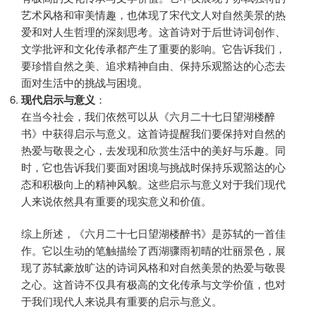
艺术风格和审美情趣，也体现了宋代文人对自然美景的热
爱和对人生哲理的深刻思考。这首诗对于后世诗词创作、
文学批评和文化传承都产生了重要的影响。它告诉我们，
要珍惜自然之美、追求精神自由、保持乐观豁达的心态去
面对生活中的挑战与困境。
现代启示与意义
：
在当今社会，我们依然可以从《六月二十七日望湖楼醉
书》中获得启示与意义。这首诗提醒我们要保持对自然的
热爱与敬畏之心，去发现和欣赏生活中的美好与乐趣。同
时，它也告诉我们要面对困境与挑战时保持乐观豁达的心
态和积极向上的精神风貌。这些启示与意义对于我们现代
人来说依然具有重要的现实意义和价值。
综上所述，《六月二十七日望湖楼醉书》是苏轼的一首佳
作。它以生动的笔触描绘了西湖骤雨初晴的壮丽景色，展
现了苏轼豪放旷达的诗词风格和对自然美景的热爱与敬畏
之心。这首诗不仅具有极高的文化传承与文学价值，也对
于我们现代人来说具有重要的启示与意义。