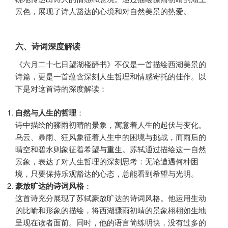
景色，展现了诗人豁达的心境和对自然美景的热爱。
六、诗词深度解读
《六月二十七日望湖楼醉书》不仅是一首描绘西湖美景的
诗篇，更是一首蕴含深刻人生哲理和情感寄托的佳作。以
下是对这首诗的深度解读：
自然与人生的哲理
：
诗中描绘的骤雨初晴的景象，寓意着人生的起伏与变化。
乌云、暴雨、狂风象征着人生中的困境与挑战，而雨后的
晴空和碧水则象征着希望与重生。苏轼通过描绘这一自然
景象，表达了对人生哲理的深刻思考：无论遭遇何种困
境，只要保持乐观豁达的心态，总能看到希望与光明。
豪放旷达的诗词风格
：
这首诗充分展现了苏轼豪放旷达的诗词风格。他运用生动
的比喻和形象的描绘，将西湖骤雨初晴的景象栩栩如生地
呈现在读者面前。同时，他的语言简练明快，没有过多的