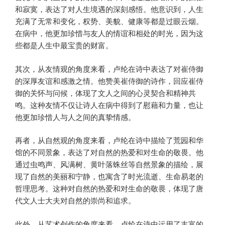
和寂寞，表达了对人生境遇的深刻感悟。他意识到，人生
充满了无常和变化，权势、美貌、健康等都是过眼云烟。
在病中，他更加珍惜与友人的情谊和相处的时光，因为这
些都是人生中最宝贵的财富。
其次，从友情观的角度来看，卢纶在诗中表达了对崔侍御
的深厚友谊和感激之情。他赞美崔侍御的诗作，回应崔侍
御的关怀与问候，体现了文人之间的心灵契合和精神共
鸣。这种友情不仅让诗人在病中得到了慰藉和力量，也让
他更加珍惜人与人之间的真挚情感。
再者，从自然观的角度来看，卢纶在诗中描绘了荒园和华
馆的不同景象，表达了对自然的热爱和对生命的敬畏。他
通过虫鸣声、风满树、黄叶落蛛丝等自然景象的描绘，展
现了自然的美丽和宁静，也寓含了时光流逝、生命易老的
哲理思考。这种对自然的热爱和对生命的敬畏，体现了唐
代文人士大夫对自然的崇尚和追求。
此外，从艺术创作的角度来看，卢纶在诗中运用了丰富的