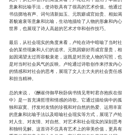
意象和比喻手法，使诗歌具有了很高的艺术价值。他通过
书信掷地有声、词句清新如玉、元凯癖成官始贵、相如渴
甚貌逾衰等意象和比喻，生动地描绘了人物的形象和内心
世界，也展现了诗人高超的艺术才华和创作技巧。
最后，从社会现实的角度来看，卢纶在诗中暗喻了当时社
会的某些现象和人们的追求。元凯因癖好而成官显贵，相
如因渴望太过而容貌衰老，这既是对历史人物的写照，也
是对当时社会风气的反映。卢纶通过诗歌创作来抒发内心
的情感和对社会的思考，展现了文人士大夫的社会责任感
和担当精神。
总的来说，《酬崔侍御早秋卧病书情见寄时君亦抱疾在假
中》是一首充满哲理和情感的诗歌。它通过描绘病中的孤
独和寂寞、抒发对友情的珍视和对自然的热爱、运用丰富
的意象和比喻手法以及暗喻社会现实等方式，展现了卢纶
对人生、对友情、对自然、对艺术和社会现实的深刻思考
和独特见解。这首诗不仅具有艺术上的审美价值，更具有