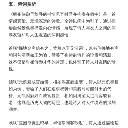
五、诗词赏析
《酬崔侍御早秋卧病书情见寄时君亦抱疾在假中》是一首
情感真挚、意境深远的诗歌。全诗以病中为引子，通过描
绘自然景色和抒发内心情感，展现了诗人与友人之间的深
厚友谊和对人生境遇的深刻感悟。
首联“掷地金声信有之，莹然冰玉见清词”，以书信掷地有声
和词句清新如玉为喻，赞美了崔侍御诗作的珍贵和清新。
这不仅是对崔侍御才华的肯定，也体现了诗人对友情的珍
视。
颔联“元凯癖成官始贵，相如渴甚貌逾衰”，诗人以元凯和相
如为例，暗喻了人们在追求权势和美貌时可能付出的代
价。元凯因癖好而成官显贵，相如因渴望太过而容貌衰
老，这既是历史人物的写照，也是诗人对人生境遇的深刻
洞察。
颈联“荒园每觉虫鸣早，华馆常闻客散迟”，诗人通过描绘荒