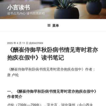
跳
小言读书
至
读书点亮内心 读书照亮前程
内
容
菜单
发
2025 年 4 月 11 日
由
XIAOYAN
布
《酬崔侍御早秋卧病书情见寄时君亦
于
抱疾在假中》读书笔记
《酬崔侍御早秋卧病书情见寄时君亦抱疾在假中》作者：
唐 卢纶
一、《酬崔侍御早秋卧病书情见寄时君亦抱疾在假中》
作者简介
卢纶（739年—799年），字允言，河中蒲州（今山西永