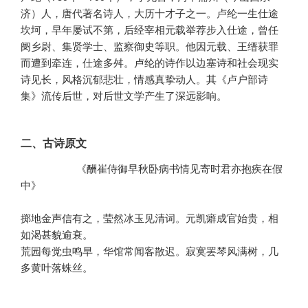
济）人，唐代著名诗人，大历十才子之一。卢纶一生仕途
坎坷，早年屡试不第，后经宰相元载举荐步入仕途，曾任
阌乡尉、集贤学士、监察御史等职。他因元载、王缙获罪
而遭到牵连，仕途多舛。卢纶的诗作以边塞诗和社会现实
诗见长，风格沉郁悲壮，情感真挚动人。其《卢户部诗
集》流传后世，对后世文学产生了深远影响。
二、古诗原文
         《酬崔侍御早秋卧病书情见寄时君亦抱疾在假
中》

掷地金声信有之，莹然冰玉见清词。元凯癖成官始贵，相
如渴甚貌逾衰。

荒园每觉虫鸣早，华馆常闻客散迟。寂寞罢琴风满树，几
多黄叶落蛛丝。