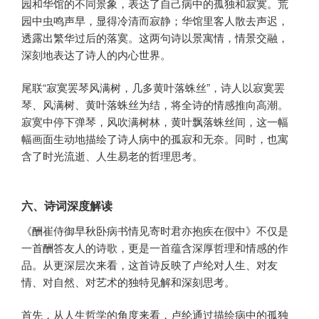
园和华馆的不同景象，表达了自己病中的孤独和寂寞。荒
园中虫鸣声早，显得冷清而寂静；华馆里客人散去声迟，
透露出繁华过后的落寞。这两句诗以景寓情，情景交融，
深刻地表达了诗人的内心世界。
尾联“寂寞罢琴风满树，几多黄叶落蛛丝”，诗人以寂寞罢
琴、风满树、黄叶落蛛丝为结，将全诗的情感推向高潮。
寂寞中停下弹琴，风吹满树林，黄叶飘落蛛丝间，这一幅
幅画面生动地描绘了诗人病中的孤寂和无奈。同时，也寓
含了时光流逝、人生易老的哲理思考。
六、诗词深度解读
《酬崔侍御早秋卧病书情见寄时君亦抱疾在假中》不仅是
一首酬答友人的诗歌，更是一首蕴含深厚哲理和情感的作
品。从更深层次来看，这首诗反映了卢纶对人生、对友
情、对自然、对艺术的独特见解和深刻思考。
首先，从人生哲学的角度来看，卢纶通过描绘病中的孤独