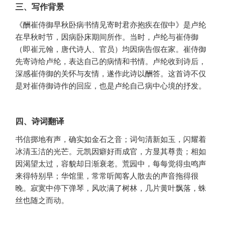
三、写作背景
《酬崔侍御早秋卧病书情见寄时君亦抱疾在假中》是卢纶
在早秋时节，因病卧床期间所作。当时，卢纶与崔侍御
（即崔元翰，唐代诗人、官员）均因病告假在家。崔侍御
先寄诗给卢纶，表达自己的病情和书情。卢纶收到诗后，
深感崔侍御的关怀与友情，遂作此诗以酬答。这首诗不仅
是对崔侍御诗作的回应，也是卢纶自己病中心境的抒发。
四、诗词翻译
书信掷地有声，确实如金石之音；词句清新如玉，闪耀着
冰清玉洁的光芒。元凯因癖好而成官，方显其尊贵；相如
因渴望太过，容貌却日渐衰老。荒园中，每每觉得虫鸣声
来得特别早；华馆里，常常听闻客人散去的声音拖得很
晚。寂寞中停下弹琴，风吹满了树林，几片黄叶飘落，蛛
丝也随之而动。