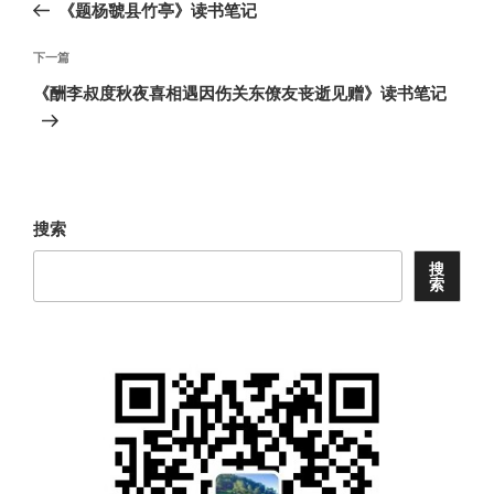
一
《题杨虢县竹亭》读书笔记
导
篇
航
文
下
下一篇
章
一
《酬李叔度秋夜喜相遇因伤关东僚友丧逝见赠》读书笔记
篇
文
章
搜索
搜
索