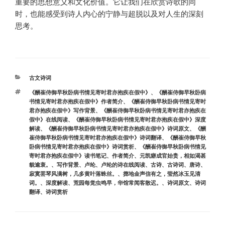
重要的思想意义和文化价值。它让我们在欣赏诗歌的同
时，也能感受到诗人内心的宁静与超脱以及对人生的深刻
思考。
分
古文诗词
类
标
《酬崔侍御早秋卧病书情见寄时君亦抱疾在假中》
、
《酬崔侍御早秋卧病
签
书情见寄时君亦抱疾在假中》作者简介
、
《酬崔侍御早秋卧病书情见寄时
君亦抱疾在假中》写作背景
、
《酬崔侍御早秋卧病书情见寄时君亦抱疾在
假中》在线阅读
、
《酬崔侍御早秋卧病书情见寄时君亦抱疾在假中》深度
解读
、
《酬崔侍御早秋卧病书情见寄时君亦抱疾在假中》诗词原文
、
《酬
崔侍御早秋卧病书情见寄时君亦抱疾在假中》诗词翻译
、
《酬崔侍御早秋
卧病书情见寄时君亦抱疾在假中》诗词赏析
、
《酬崔侍御早秋卧病书情见
寄时君亦抱疾在假中》读书笔记
、
作者简介
、
元凯癖成官始贵，相如渴甚
貌逾衰。
、
写作背景
、
卢纶
、
卢纶的诗在线阅读
、
古诗
、
古诗词
、
唐诗
、
寂寞罢琴风满树，几多黄叶落蛛丝。
、
掷地金声信有之，莹然冰玉见清
词。
、
深度解读
、
荒园每觉虫鸣早，华馆常闻客散迟。
、
诗词原文
、
诗词
翻译
、
诗词赏析