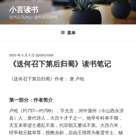
跳
小言读书
至
读书点亮内心 读书照亮前程
内
容
菜单
发
2025 年 4 月 5 日
由
XIAOYAN
布
《送何召下第后归蜀》读书笔记
于
《送何召下第后归蜀》作者： 唐 卢纶
第一部分：作者简介
卢纶（约737—约799），字允言，河中蒲州（今山西永济
县）人，唐代诗人，大历十才子之一。他早年科举不顺，
天宝末举进士遇乱不第，代宗朝又屡试不第。大历六年，
经宰相元载举荐，授阌乡尉，后由王缙荐为集贤学士、秘