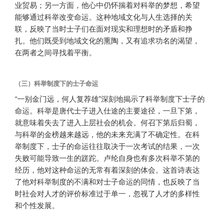
业贸易；另一方面，他心中仍怀揣着对科举的梦想，希望
能够通过科举改变命运。这种地域文化与人生选择的关
联，反映了当时士子们在面对现实和理想时的矛盾和挣
扎。他们既受到地域文化的熏陶，又有追求功名的渴望，
在两者之间寻找着平衡。
（三）科举制度下的士子命运
“一别金门远，何人复荐雄”深刻地揭示了科举制度下士子的
命运。科举是唐代士子进入仕途的主要途径，一旦下第，
就意味着失去了进入上层社会的机会。何召下第后归蜀，
与科举的金榜越来越远，他的未来充满了不确定性。在科
举制度下，士子的命运往往取决于一次考试的结果，一次
失败可能导致一生的蹉跎。卢纶自身也有多次科举不第的
经历，他对这种命运的无常有着深刻的体会。这首诗表达
了他对科举制度的不满和对士子命运的同情，也反映了当
时社会对人才的评价标准过于单一，忽视了人才的多样性
和个性发展。