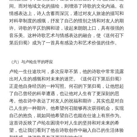
间。而对地域文化的描绘，则增添了诗歌的文化内涵。在
情感表达上，诗人含蓄而深沉，通过对友人旅途的描写和
对科举制度的感慨，抒发了自己的惜别之情和对友人的期
许。诗歌的平仄韵脚和谐，读起来朗朗上口，具有很强的
音乐美。这种诗歌艺术与情感表达的融合，使《送何召下
第后归蜀》成为了一首具有感染力和艺术价值的佳作。
（六）与卢纶生平的呼应
卢纶一生仕途坎坷，多次应举不第，他的诗歌中常常流露
出对人生的感慨和对未来的迷茫。《送何召下第后归蜀》
正是他自身经历的一种写照。何召的下第归蜀，让他想起
了自己曾经的科举遭遇，也让他对人生有了更深刻的思
考。他在诗中表达了对友人的祝福和期许，其实也是对自
己人生的一种期许。他希望何召能够再次获得机会，实现
自己的抱负，就如同他希望自己也能在仕途上有所作为。
这首诗反映了卢纶在困境中对人生的坚持和对未来的希
望，也让我们看到了他在诗歌创作中融入自己的生活体验