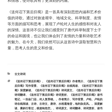
和情感，使诗歌具有了更深刻的内涵。
《送何召下第后归蜀》是一首具有深刻思想内涵和艺术价
值的诗歌。通过对旅途艰辛、地域文化、科举制度、友情
等方面的描写和思考，展现了卢纶对人生的感悟和对友人
的深情。这首诗不仅让我们感受到了唐代科举制度下士子
的命运和困境，也让我们体会到了友情的力量和诗歌艺术
的魅力。在今天，我们依然可以从这首诗中汲取智慧和力
量，思考人生的意义和价值。
分
古文诗词
类
标
《送何召下第后归蜀》
、
《送何召下第后归蜀》作者简介
、
《送何召下第
签
后归蜀》写作背景
、
《送何召下第后归蜀》在线阅读
、
《送何召下第后归
蜀》深度解读
、
《送何召下第后归蜀》诗词原文
、
《送何召下第后归蜀》
诗词翻译
、
《送何召下第后归蜀》诗词赏析
、
《送何召下第后归蜀》读书
笔记
、
一别金门远，何人复荐雄。
、
作者简介
、
写作背景
、
卢纶
、
卢纶的
诗在线阅读
、
古诗
、
古诗文
、
唐诗
、
水程通海货，地利杂吴风。
、
深度解
读
、
褒斜行客过，栈道响危空。
、
诗词原文
、
诗词翻译
、
诗词赏析
、
读书