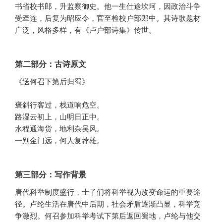
书省校书郎，升监察御史。他一生仕途坎坷，因政治斗争
受牵连，后复为昭应令，官至检校户部郎中。其诗歌题材
广泛，风格多样，有《卢户部诗集》传世。
第二部分：古诗原文
《送何召下第后归蜀》
褒斜行客过，栈道响危空。
路湿云初上，山明日正中。
水程通海货，地利杂吴风。
一别金门远，何人复荐雄。
第三部分：写作背景
唐代科举制度盛行，士子们将科举视为改变命运的重要途
径。卢纶生活在唐代中后期，社会矛盾逐渐凸显，科举竞
争激烈。何召参加科举考试下第后返回蜀地，卢纶与他交