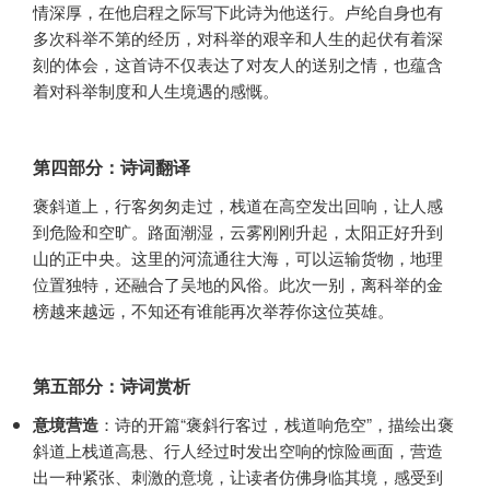
情深厚，在他启程之际写下此诗为他送行。卢纶自身也有
多次科举不第的经历，对科举的艰辛和人生的起伏有着深
刻的体会，这首诗不仅表达了对友人的送别之情，也蕴含
着对科举制度和人生境遇的感慨。
第四部分：诗词翻译
褒斜道上，行客匆匆走过，栈道在高空发出回响，让人感
到危险和空旷。路面潮湿，云雾刚刚升起，太阳正好升到
山的正中央。这里的河流通往大海，可以运输货物，地理
位置独特，还融合了吴地的风俗。此次一别，离科举的金
榜越来越远，不知还有谁能再次举荐你这位英雄。
第五部分：诗词赏析
意境营造
：诗的开篇“褒斜行客过，栈道响危空”，描绘出褒
斜道上栈道高悬、行人经过时发出空响的惊险画面，营造
出一种紧张、刺激的意境，让读者仿佛身临其境，感受到