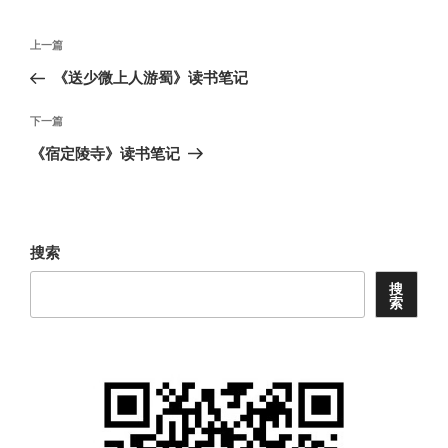
文
上
上一篇
章
一
《送少微上人游蜀》读书笔记
导
篇
航
文
下
下一篇
章
一
《宿定陵寺》读书笔记
篇
文
章
搜索
搜
索