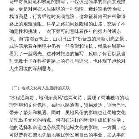
诗中对褒斜道和栈道的描写，不仅仅是简单的自然景观描
绘，更是对何召人生困境的一种隐喻。褒斜道地势险峻，
栈道高悬，行客经过时充满危险，这象征着何召在科举道
路上的艰难险阻。科举之路如同这险峻的山路，充满了不
确定性和挑战，一次下第可能意味着多年的努力付诸东
流。而“路湿云初上，山明日正中”所营造的清新明亮之景，
或许暗示着在困境中仍有一丝希望和转机，就像在黑暗中
看到了一丝曙光。这种对旅途的描写，反映了何召以及当
时无数士子在科举道路上的挣扎与追求，也体现了卢纶对
人生困境的深刻思考。
（二）地域文化与人生选择的关联
“水程通海货，地利杂吴风”这两句诗，展现了蜀地独特的地
理环境和文化氛围。蜀地水路通海，贸易发达，这为当地
带来了繁荣和机遇。同时，吴地风俗的影响也让蜀地文化
呈现出多元化的特点。何召在这样的环境中成长和生活，
他的选择和命运也必然受到地域文化的影响。一方面，他
可以选择在蜀地凭借地域优势发展自己的事业，如从事商