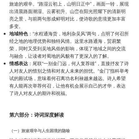
旅途的艰辛。“路湿云初上，山明日正中”，画面一转，展现
出清晨路面潮湿、云雾初升、山峦在阳光照耀下的清新明
亮之景，与前两句形成鲜明对比，使诗歌的意境更加丰富
多变。
地域特色
：“水程通海货，地利杂吴风”两句，点明了何召所
经之地的地理优势和独特风情。这里水路通海，贸易繁
荣，同时又受到吴地风俗的影响，体现了地域之间的交流
与融合，让读者对蜀地的风貌有了更深入的了解。
情感表达
：尾联“一别金门远，何人复荐雄”，直接抒发了诗
人对友人的惜别之情和对友人未来的担忧。“金门”指科举考
试的殿试场，意味着何召离功名利禄越来越远。诗人希望
有人能再次举荐何召，让他有机会展示自己的才华，表达
了诗人对友人的期许和祝福。
第六部分：诗词深度解读
（一）旅途艰辛与人生困境的隐喻