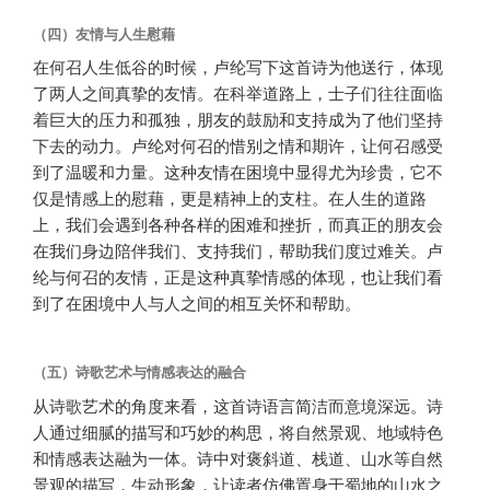
（四）友情与人生慰藉
在何召人生低谷的时候，卢纶写下这首诗为他送行，体现
了两人之间真挚的友情。在科举道路上，士子们往往面临
着巨大的压力和孤独，朋友的鼓励和支持成为了他们坚持
下去的动力。卢纶对何召的惜别之情和期许，让何召感受
到了温暖和力量。这种友情在困境中显得尤为珍贵，它不
仅是情感上的慰藉，更是精神上的支柱。在人生的道路
上，我们会遇到各种各样的困难和挫折，而真正的朋友会
在我们身边陪伴我们、支持我们，帮助我们度过难关。卢
纶与何召的友情，正是这种真挚情感的体现，也让我们看
到了在困境中人与人之间的相互关怀和帮助。
（五）诗歌艺术与情感表达的融合
从诗歌艺术的角度来看，这首诗语言简洁而意境深远。诗
人通过细腻的描写和巧妙的构思，将自然景观、地域特色
和情感表达融为一体。诗中对褒斜道、栈道、山水等自然
景观的描写，生动形象，让读者仿佛置身于蜀地的山水之