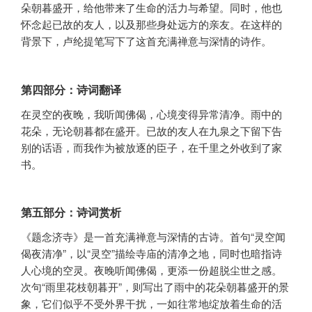
朵朝暮盛开，给他带来了生命的活力与希望。同时，他也
怀念起已故的友人，以及那些身处远方的亲友。在这样的
背景下，卢纶提笔写下了这首充满禅意与深情的诗作。
第四部分：诗词翻译
在灵空的夜晚，我听闻佛偈，心境变得异常清净。雨中的
花朵，无论朝暮都在盛开。已故的友人在九泉之下留下告
别的话语，而我作为被放逐的臣子，在千里之外收到了家
书。
第五部分：诗词赏析
《题念济寺》是一首充满禅意与深情的古诗。首句“灵空闻
偈夜清净”，以“灵空”描绘寺庙的清净之地，同时也暗指诗
人心境的空灵。夜晚听闻佛偈，更添一份超脱尘世之感。
次句“雨里花枝朝暮开”，则写出了雨中的花朵朝暮盛开的景
象，它们似乎不受外界干扰，一如往常地绽放着生命的活