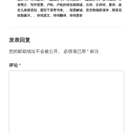
者简介
、
写作背景
、
卢纶
、
卢纶的诗在线阅读
、
古诗
、
古诗词
、
唐诗
、
故
友九泉留语别，逐臣千里寄书来。
、
深度解读
、
灵空闻偈夜清净，雨里花
枝朝暮开。
、
诗词原文
、
诗词翻译
、
诗词赏析
发表回复
您的邮箱地址不会被公开。
必填项已用
*
标注
评论
*