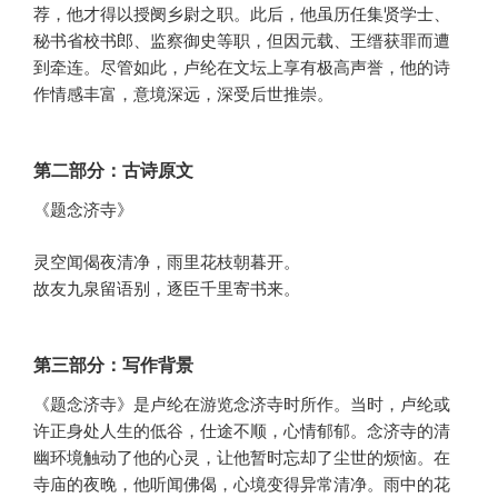
荐，他才得以授阌乡尉之职。此后，他虽历任集贤学士、
秘书省校书郎、监察御史等职，但因元载、王缙获罪而遭
到牵连。尽管如此，卢纶在文坛上享有极高声誉，他的诗
作情感丰富，意境深远，深受后世推崇。
第二部分：古诗原文
《题念济寺》
灵空闻偈夜清净，雨里花枝朝暮开。
故友九泉留语别，逐臣千里寄书来。
第三部分：写作背景
《题念济寺》是卢纶在游览念济寺时所作。当时，卢纶或
许正身处人生的低谷，仕途不顺，心情郁郁。念济寺的清
幽环境触动了他的心灵，让他暂时忘却了尘世的烦恼。在
寺庙的夜晚，他听闻佛偈，心境变得异常清净。雨中的花