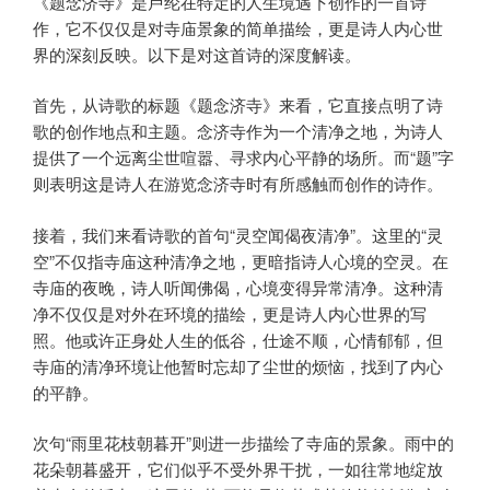
《题念济寺》是卢纶在特定的人生境遇下创作的一首诗
作，它不仅仅是对寺庙景象的简单描绘，更是诗人内心世
界的深刻反映。以下是对这首诗的深度解读。
首先，从诗歌的标题《题念济寺》来看，它直接点明了诗
歌的创作地点和主题。念济寺作为一个清净之地，为诗人
提供了一个远离尘世喧嚣、寻求内心平静的场所。而“题”字
则表明这是诗人在游览念济寺时有所感触而创作的诗作。
接着，我们来看诗歌的首句“灵空闻偈夜清净”。这里的“灵
空”不仅指寺庙这种清净之地，更暗指诗人心境的空灵。在
寺庙的夜晚，诗人听闻佛偈，心境变得异常清净。这种清
净不仅仅是对外在环境的描绘，更是诗人内心世界的写
照。他或许正身处人生的低谷，仕途不顺，心情郁郁，但
寺庙的清净环境让他暂时忘却了尘世的烦恼，找到了内心
的平静。
次句“雨里花枝朝暮开”则进一步描绘了寺庙的景象。雨中的
花朵朝暮盛开，它们似乎不受外界干扰，一如往常地绽放