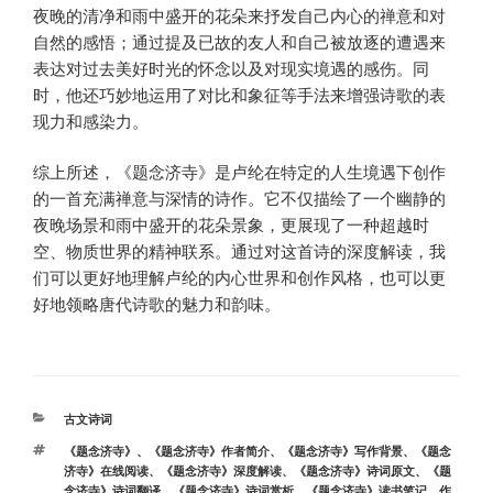
夜晚的清净和雨中盛开的花朵来抒发自己内心的禅意和对
自然的感悟；通过提及已故的友人和自己被放逐的遭遇来
表达对过去美好时光的怀念以及对现实境遇的感伤。同
时，他还巧妙地运用了对比和象征等手法来增强诗歌的表
现力和感染力。
综上所述，《题念济寺》是卢纶在特定的人生境遇下创作
的一首充满禅意与深情的诗作。它不仅描绘了一个幽静的
夜晚场景和雨中盛开的花朵景象，更展现了一种超越时
空、物质世界的精神联系。通过对这首诗的深度解读，我
们可以更好地理解卢纶的内心世界和创作风格，也可以更
好地领略唐代诗歌的魅力和韵味。
分
古文诗词
类
标
《题念济寺》
、
《题念济寺》作者简介
、
《题念济寺》写作背景
、
《题念
签
济寺》在线阅读
、
《题念济寺》深度解读
、
《题念济寺》诗词原文
、
《题
念济寺》诗词翻译
、
《题念济寺》诗词赏析
、
《题念济寺》读书笔记
、
作