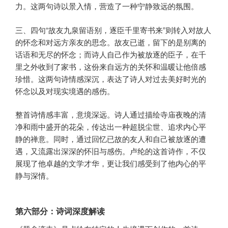
力。这两句诗以景入情，营造了一种宁静致远的氛围。
三、四句“故友九泉留语别，逐臣千里寄书来”则转入对故人
的怀念和对远方亲友的思念。故友已逝，留下的是别离的
话语和无尽的怀念；而诗人自己作为被放逐的臣子，在千
里之外收到了家书，这份来自远方的关怀和温暖让他倍感
珍惜。这两句诗情感深沉，表达了诗人对过去美好时光的
怀念以及对现实境遇的感伤。
整首诗情感丰富，意境深远。诗人通过描绘寺庙夜晚的清
净和雨中盛开的花朵，传达出一种超脱尘世、追求内心平
静的禅意。同时，通过回忆已故的友人和自己被放逐的遭
遇，又流露出深深的怀旧与感伤。卢纶的这首诗作，不仅
展现了他卓越的文学才华，更让我们感受到了他内心的平
静与深情。
第六部分：诗词深度解读