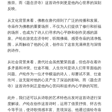
推崇。而《题念济寺》这首诗作则更是他内心世界的深刻
反映。
从文化背景来看，佛教在唐代得到了广泛的传播和发展。
寺庙作为佛教的重要场所，不仅为人们提供了修行和祈福
的场所，也成为了诗人们寻求内心平静和创作灵感的源
泉。卢纶在游览念济寺时，听闻佛偈、感受寺庙的清净氛
围，从而触动了他的心灵，创作出了这首充满禅意与深情
的诗作。
从社会背景来看，唐代社会虽然繁荣昌盛，但也存在着许
多矛盾和冲突。仕途不顺、人生坎坷是诗人们常常面临的
问题。卢纶作为一位才华横溢的诗人，却屡试不第、仕途
坎坷，这无疑对他的心灵产生了深远的影响。而《题念济
寺》这首诗作则正是他内心苦闷和追求内心平静的写照。
此外，我们还可以从诗歌的艺术特色出发对这首诗进行深
度解读。卢纶在创作这首诗时，运用了借景抒情、怀古伤
今等手法，使诗歌情感丰富、意境深远。他通过描绘寺庙