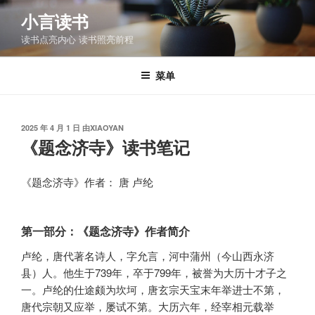
跳
小言读书
至
读书点亮内心 读书照亮前程
内
容
菜单
发
2025 年 4 月 1 日
由
XIAOYAN
布
《题念济寺》读书笔记
于
《题念济寺》作者： 唐 卢纶
第一部分：《题念济寺》作者简介
卢纶，唐代著名诗人，字允言，河中蒲州（今山西永济
县）人。他生于739年，卒于799年，被誉为大历十才子之
一。卢纶的仕途颇为坎坷，唐玄宗天宝末年举进士不第，
唐代宗朝又应举，屡试不第。大历六年，经宰相元载举