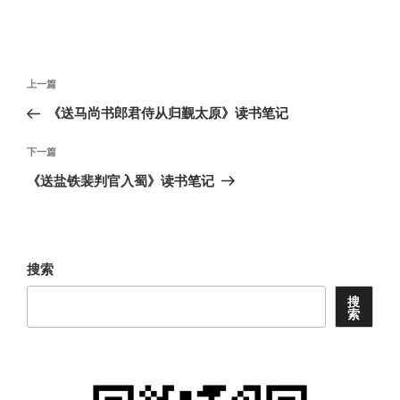
文
上
上一篇
章
一
《送马尚书郎君侍从归觐太原》读书笔记
导
篇
航
文
下
下一篇
章
一
《送盐铁裴判官入蜀》读书笔记
篇
文
章
搜索
搜
索