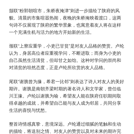
颔联“粉郭朝喧市，朱桥夜掩津”则进一步描绘了陕府的风
貌。清晨的市集喧嚣热闹，夜晚的朱桥掩映着渡口，这两
句诗不仅展现了陕府的繁华景象，也寓意着友人将在这样
一个充满生机与活力的地方开始新的生活。
颈联“上寮应重学，小吏已甘贫”是对友人品格的赞赏。卢纶
认为，身居高位者应重视学问，不断进取；而身为小吏的
自己虽然生活清贫，但却甘之如饴。这种对学问的崇尚和
对清贫的坦然态度，正是卢纶所欣赏的友人品格。
尾联“谢脁曾为掾，希君一比邻”则表达了诗人对友人的美好
期许。谢脁是南朝齐梁时期的著名诗人和文学家，曾任临
川王掾。卢纶以谢脁为喻，希望友人能在陕府任职期间取
得卓越的成就，并希望自己能与友人成为邻居，共同分享
生活的喜悦与忧愁。
整首诗情感真挚，意境深远。卢纶通过细腻的笔触和生动
的描绘，将送别之情、对友人的赞赏以及对未来的期许完