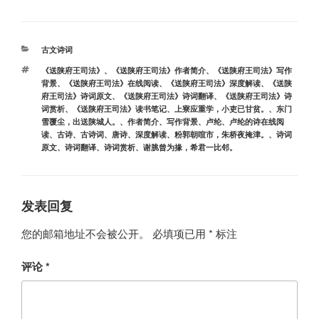
分
古文诗词
类
标
《送陕府王司法》
、
《送陕府王司法》作者简介
、
《送陕府王司法》写作
签
背景
、
《送陕府王司法》在线阅读
、
《送陕府王司法》深度解读
、
《送陕
府王司法》诗词原文
、
《送陕府王司法》诗词翻译
、
《送陕府王司法》诗
词赏析
、
《送陕府王司法》读书笔记
、
上寮应重学，小吏已甘贫。
、
东门
雪覆尘，出送陕城人。
、
作者简介
、
写作背景
、
卢纶
、
卢纶的诗在线阅
读
、
古诗
、
古诗词
、
唐诗
、
深度解读
、
粉郭朝喧市，朱桥夜掩津。
、
诗词
原文
、
诗词翻译
、
诗词赏析
、
谢脁曾为掾，希君一比邻。
发表回复
您的邮箱地址不会被公开。
必填项已用
*
标注
评论
*