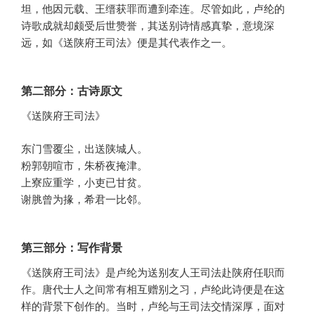
坦，他因元载、王缙获罪而遭到牵连。尽管如此，卢纶的
诗歌成就却颇受后世赞誉，其送别诗情感真挚，意境深
远，如《送陕府王司法》便是其代表作之一。
第二部分：古诗原文
《送陕府王司法》
东门雪覆尘，出送陕城人。
粉郭朝喧市，朱桥夜掩津。
上寮应重学，小吏已甘贫。
谢脁曾为掾，希君一比邻。
第三部分：写作背景
《送陕府王司法》是卢纶为送别友人王司法赴陕府任职而
作。唐代士人之间常有相互赠别之习，卢纶此诗便是在这
样的背景下创作的。当时，卢纶与王司法交情深厚，面对