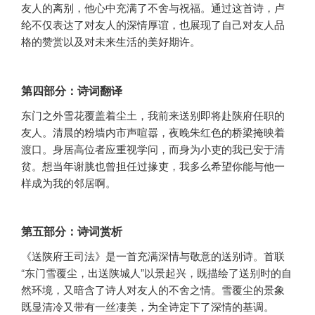
友人的离别，他心中充满了不舍与祝福。通过这首诗，卢
纶不仅表达了对友人的深情厚谊，也展现了自己对友人品
格的赞赏以及对未来生活的美好期许。
第四部分：诗词翻译
东门之外雪花覆盖着尘土，我前来送别即将赴陕府任职的
友人。清晨的粉墙内市声喧嚣，夜晚朱红色的桥梁掩映着
渡口。身居高位者应重视学问，而身为小吏的我已安于清
贫。想当年谢脁也曾担任过掾吏，我多么希望你能与他一
样成为我的邻居啊。
第五部分：诗词赏析
《送陕府王司法》是一首充满深情与敬意的送别诗。首联
“东门雪覆尘，出送陕城人”以景起兴，既描绘了送别时的自
然环境，又暗含了诗人对友人的不舍之情。雪覆尘的景象
既显清冷又带有一丝凄美，为全诗定下了深情的基调。