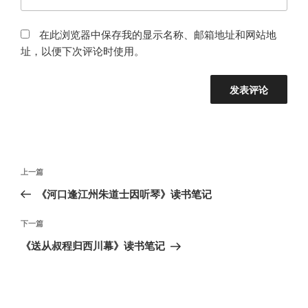
在此浏览器中保存我的显示名称、邮箱地址和网站地
址，以便下次评论时使用。
文
上
上一篇
章
一
《河口逢江州朱道士因听琴》读书笔记
导
篇
航
文
下
下一篇
章
一
《送从叔程归西川幕》读书笔记
篇
文
章