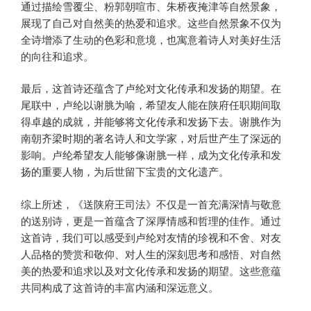
通过描绘雪覆尘、粉郭朝喧市、朱桥夜掩津等自然景象，
展现了自己对自然美的热爱和追求。这些自然景象不仅为
全诗增添了生动的色彩和意境，也寓意着诗人对美好生活
的向往和追求。
最后，这首诗还蕴含了卢纶对文化传承和发扬的期望。在
尾联中，卢纶以谢脁为喻，希望友人能在陕府任职期间取
得卓越的成就，并能够将文化传承和发扬下去。谢脁作为
南朝齐梁时期的著名诗人和文学家，对后世产生了深远的
影响。卢纶希望友人能够像谢脁一样，成为文化传承和发
扬的重要人物，为后世留下宝贵的文化遗产。
综上所述，《送陕府王司法》不仅是一首充满深情与敬意
的送别诗，更是一首蕴含了深厚情感和哲理的佳作。通过
这首诗，我们可以感受到卢纶对友情的珍视和不舍、对友
人品格的赞赏和敬仰、对人生的深刻思考和感悟、对自然
美的热爱和追求以及对文化传承和发扬的期望。这些意蕴
共同构成了这首诗的丰富内涵和深远意义。