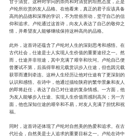
甘于清贫。这种对学问的崇尚和对清贫的坦然态度，正是
卢纶所欣赏的友人品格。在他看来，真正的君子应该具备
高尚的品德和深厚的学识，不为世俗所动，坚守自己的信
仰和追求。卢纶通过这首诗，向友人表达了自己的敬仰之
情，并希望友人能够继续保持这种高尚的品格。
此外，这首诗还蕴含了卢纶对人生的深刻思考和感悟。在
古代社会，仕途是士人实现人生价值的重要途径之一。然
而，仕途并非坦途，其中充满了艰辛和坎坷。卢纶自己便
曾屡试不第，后虽得宰相元载赏识步入仕途，但也因元载
获罪而遭到牵连。这种人生经历让他对仕途有了更深刻的
认识和感悟。在诗中，他通过描绘陕府的繁华景象和友人
的即将赴任，表达了自己对仕途的复杂情感。一方面，他
为友人能够步入仕途、实现人生价值而感到高兴；另一方
面，他也深知仕途的艰辛和不易，对友人充满了担忧和祝
福。
同时，这首诗还体现了卢纶对自然美的热爱和追求。在古
代社会，自然美是士人追求的重要目标之一。卢纶在诗中