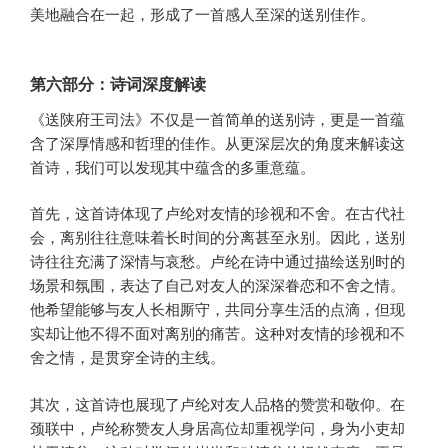
美地融合在一起，形成了一首感人至深的送别佳作。
第六部分：诗词深度解读
《送陕府王司法》不仅是一首简单的送别诗，更是一首蕴
含了深厚情感和哲理的佳作。从更深层次的角度来解读这
首诗，我们可以发现其中蕴含的多重意蕴。
首先，这首诗体现了卢纶对友情的珍视和不舍。在古代社
会，离别往往意味着长时间的分离甚至永别。因此，送别
诗往往充满了深情与哀愁。卢纶在诗中通过描绘送别时的
场景和氛围，表达了自己对友人的深深眷恋和不舍之情。
他希望能够与友人长相厮守，共同分享生活的点滴，但现
实却让他不得不面对离别的痛苦。这种对友情的珍视和不
舍之情，是贯穿全诗的主线。
其次，这首诗也展现了卢纶对友人品格的赞赏和敬仰。在
颈联中，卢纶称赞友人身居高位却重视学问，身为小吏却