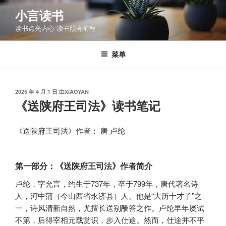
跳
小言读书
至
读书点亮内心 读书照亮前程
内
容
菜单
发
2025 年 4 月 1 日
由
XIAOYAN
布
《送陕府王司法》读书笔记
于
《送陕府王司法》作者： 唐 卢纶
第一部分：《送陕府王司法》作者简介
卢纶，字允言，约生于737年，卒于799年，唐代著名诗
人，河中蒲（今山西省永济县）人。他是“大历十才子”之
一，诗风清新自然，尤擅长送别酬答之作。卢纶早年屡试
不第，后得宰相元载赏识，步入仕途。然而，仕途并不平