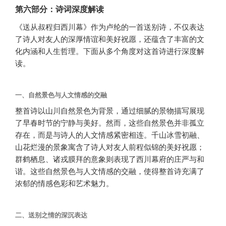
第六部分：诗词深度解读
《送从叔程归西川幕》作为卢纶的一首送别诗，不仅表达
了诗人对友人的深厚情谊和美好祝愿，还蕴含了丰富的文
化内涵和人生哲理。下面从多个角度对这首诗进行深度解
读。
一、自然景色与人文情感的交融
整首诗以山川自然景色为背景，通过细腻的景物描写展现
了早春时节的宁静与美好。然而，这些自然景色并非孤立
存在，而是与诗人的人文情感紧密相连。千山冰雪初融、
山花烂漫的景象寓含了诗人对友人前程似锦的美好祝愿；
群鹤栖息、诸戎膜拜的意象则表现了西川幕府的庄严与和
谐。这些自然景色与人文情感的交融，使得整首诗充满了
浓郁的情感色彩和艺术魅力。
二、送别之情的深沉表达