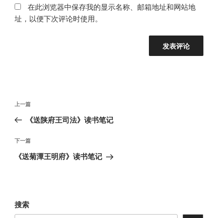
在此浏览器中保存我的显示名称、邮箱地址和网站地
址，以便下次评论时使用。
文
上
上一篇
章
一
《送陕府王司法》读书笔记
导
篇
航
文
下
下一篇
章
一
《送菊潭王明府》读书笔记
篇
文
章
搜索