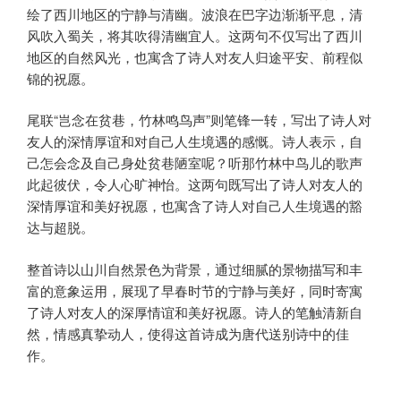
绘了西川地区的宁静与清幽。波浪在巴字边渐渐平息，清
风吹入蜀关，将其吹得清幽宜人。这两句不仅写出了西川
地区的自然风光，也寓含了诗人对友人归途平安、前程似
锦的祝愿。
尾联“岂念在贫巷，竹林鸣鸟声”则笔锋一转，写出了诗人对
友人的深情厚谊和对自己人生境遇的感慨。诗人表示，自
己怎会念及自己身处贫巷陋室呢？听那竹林中鸟儿的歌声
此起彼伏，令人心旷神怡。这两句既写出了诗人对友人的
深情厚谊和美好祝愿，也寓含了诗人对自己人生境遇的豁
达与超脱。
整首诗以山川自然景色为背景，通过细腻的景物描写和丰
富的意象运用，展现了早春时节的宁静与美好，同时寄寓
了诗人对友人的深厚情谊和美好祝愿。诗人的笔触清新自
然，情感真挚动人，使得这首诗成为唐代送别诗中的佳
作。