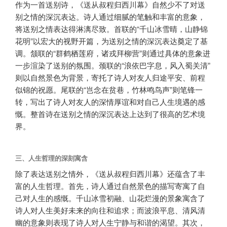
作为一首送别诗，《送从叔程归西川幕》自然少不了对送
别之情的深沉表达。诗人通过细腻的笔触和丰富的意象，
将送别之情表达得淋漓尽致。首联的“千山冰雪晴，山静锦
花明”以宏大的视野开篇，为送别之情的深沉表达奠定了基
调。颔联的“群鹤栖莲府，诸戎拜柳营”则通过具体的意象进
一步渲染了送别的氛围。颈联的“浪依巴字息，风入蜀关清”
则以自然景色为背景，寄托了诗人对友人归途平安、前程
似锦的祝愿。尾联的“岂念在贫巷，竹林鸣鸟声”则笔锋一
转，写出了诗人对友人的深情厚谊和对自己人生境遇的感
慨。整首诗在送别之情的深沉表达上达到了很高的艺术境
界。
三、人生哲理的深刻寓含
除了表达送别之情外，《送从叔程归西川幕》还蕴含了丰
富的人生哲理。首先，诗人通过自然景色的描写寄寓了自
己对人生的感慨。千山冰雪初融、山花烂漫的景象寓含了
诗人对人生美好未来的向往和追求；而波浪平息、清风清
幽的意象则表现了诗人对人生宁静与和谐的渴望。其次，