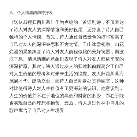
六、个人情感的独特抒发
《送从叔程归西川幕》作为卢纶的一首送别诗，不仅表达
了诗人对友人的深厚情谊和美好祝愿，还抒发了诗人自己
独特的个人情感。首先，诗人通过自然景色的描写寄寓了
自己对友人的深深眷恋和不舍之情。千山冰雪初融、山花
烂漫的景象寓含了诗人对友人前程似锦的美好祝愿；而波
浪平息、清风清幽的意象则表现了诗人对友人归途平安的
深深祈愿。其次，诗人通过友人的归途和前程寓含了自己
对人生价值的思考和对未来生活的憧憬。友人归西川幕府
施展才华、建功立业，而诗人自己则身处贫巷陋室，这种
对比使得诗人对人生价值有了更深刻的认识。他意识到，
人生的价值并不在于地位的高低和财富的多少，而在于能
否实现自己的理想和抱负。最后，诗人通过竹林中鸟儿的
歌声寓含了自己对人生境界