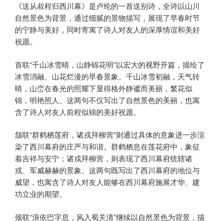
《送从叔程归西川幕》是卢纶的一首送别诗，全诗以山川
自然景色为背景，通过细腻的景物描写，展现了早春时节
的宁静与美好，同时寄寓了诗人对友人的深厚情谊和美好
祝愿。
首联“千山冰雪晴，山静锦花明”以宏大的视野开篇，描绘了
冰雪消融、山花烂漫的早春景象。千山冰雪初融，天气转
晴，山峦在春光的照耀下显得格外静谧而美丽，繁花似
锦，明艳照人。这两句不仅写出了自然景色的美丽，也寓
含了诗人对友人前程似锦的美好祝愿。
颔联“群鹤栖莲府，诸戎拜柳营”则通过具体的意象进一步渲
染了西川幕府的庄严与和谐。群鹤栖息在莲花府中，象征
着吉祥与安宁；诸戎拜柳营，则表现了西川幕府统辖诸
戎、军威赫赫的景象。这两句既写出了西川幕府的地位与
威望，也寓含了诗人对友人能够在西川幕府施展才华、建
功立业的期望。
颈联“浪依巴字息，风入蜀关清”继续以自然景色为背景，描