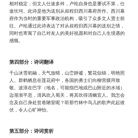
相对稳定，但文人仕途多舛，卢纶自身也是屡试不第，仕
途坎坷。此诗是他为送别从叔程归西川幕府所作。西川幕
府作为当时的重要军事政治机构，吸引了众多文人贤士前
往。卢纶通过此诗表达了对从叔程归西川幕的送别之情，
同时也寄寓了自己对友人的美好祝愿和对自己人生境遇的
感慨。
第四部分：诗词翻译
千山冰雪初融，天气放晴，山峦静谧，繁花似锦，明艳照
人。群鹤栖息在莲花府中，各国的勇士们向柳营膜拜致
敬。波浪在巴字（地名，可能指巴地或巴山附近的水域）
边渐渐平息，清风吹入蜀关，将其吹得清幽宜人。我怎会
念及自己身处贫巷陋室呢？听那竹林中鸟儿的歌声此起彼
伏，令人心旷神怡。
第五部分：诗词赏析