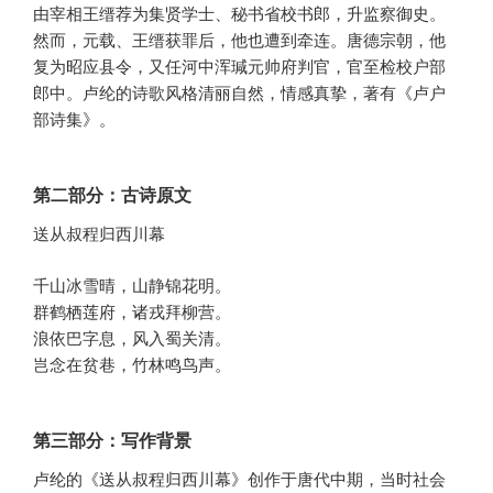
由宰相王缙荐为集贤学士、秘书省校书郎，升监察御史。
然而，元载、王缙获罪后，他也遭到牵连。唐德宗朝，他
复为昭应县令，又任河中浑瑊元帅府判官，官至检校户部
郎中。卢纶的诗歌风格清丽自然，情感真挚，著有《卢户
部诗集》。
第二部分：古诗原文
送从叔程归西川幕
千山冰雪晴，山静锦花明。
群鹤栖莲府，诸戎拜柳营。
浪依巴字息，风入蜀关清。
岂念在贫巷，竹林鸣鸟声。
第三部分：写作背景
卢纶的《送从叔程归西川幕》创作于唐代中期，当时社会