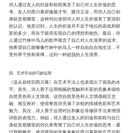
诗人通过友人的归途和前程寓含了自己对人生价值的思
考。友人归西川幕府施展才华、建功立业，而诗人自己则
身处贫巷陋室，这种对比使得诗人对人生价值有了更深刻
的认识。他意识到，人生的价值并不在于地位的高低和财
富的多少，而在于能否实现自己的理想和抱负。最后，诗
人通过竹林中鸟儿的歌声寓含了自己对人生境界的追求。
他希望自己能够像竹林中的鸟儿一样自由自在地生活，不
受外界干扰和束缚，达到一种超脱的人生境界。
四、艺术手法的巧妙运用
《送从叔程归西川幕》在艺术手法上也表现出了很高的水
平。首先，诗人善于运用细腻的笔触和丰富的意象来描绘
自然景色和人文情感。这些自然景色和人文情感相互交
融、相互映衬，使得整首诗充满了浓郁的情感色彩和艺术
魅力。其次，诗人善于运用对比和象征等修辞手法来增强
诗歌的表现力。例如，诗人通过友人的归途和前程与自己
身处贫巷陋室的对比来寄寓了自己对人生价值的思考；通
过群鹤栖息、诸戎膜拜的意象来象征西川幕府的庄严与和