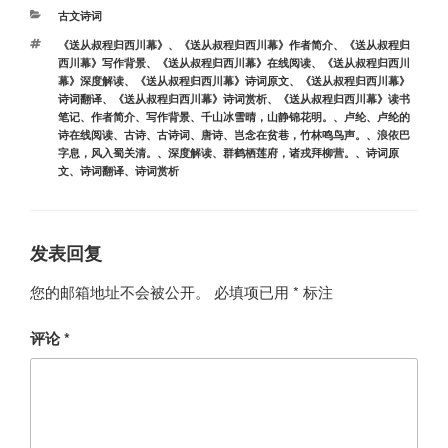
分
古文诗词
类
标
《送从叔程归西川幕》
、
《送从叔程归西川幕》作者简介
、
《送从叔程归
签
西川幕》写作背景
、
《送从叔程归西川幕》在线阅读
、
《送从叔程归西川
幕》深度解读
、
《送从叔程归西川幕》诗词原文
、
《送从叔程归西川幕》
诗词翻译
、
《送从叔程归西川幕》诗词赏析
、
《送从叔程归西川幕》读书
笔记
、
作者简介
、
写作背景
、
千山冰雪晴，山静锦花明。
、
卢纶
、
卢纶的
诗在线阅读
、
古诗
、
古诗词
、
唐诗
、
岂念在贫巷，竹林鸣鸟声。
、
浪依巴
字息，风入蜀关清。
、
深度解读
、
群鹤栖莲府，诸戎拜柳营。
、
诗词原
文
、
诗词翻译
、
诗词赏析
发表回复
您的邮箱地址不会被公开。
必填项已用
*
标注
评论
*