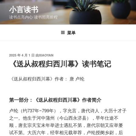
跳
小言读书
至
读书点亮内心 读书照亮前程
内
容
菜单
发
2025 年 4 月 1 日
由
XIAOYAN
布
《送从叔程归西川幕》读书笔记
于
《送从叔程归西川幕》作者： 唐 卢纶
第一部分：《送从叔程归西川幕》作者简介
卢纶（约737年~799年），字允言，唐代诗人，大历十才子
之一。他生于河中蒲州（今山西永济县），早年仕途不
顺，唐玄宗天宝末年举进士遇乱不第，唐代宗朝又应举屡
试不第。大历六年，经宰相元载举荐，卢纶授阌乡尉，后