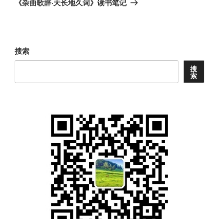
《杂曲歌辞·天长地久词》读书笔记
篇
文
章
搜索
搜
索