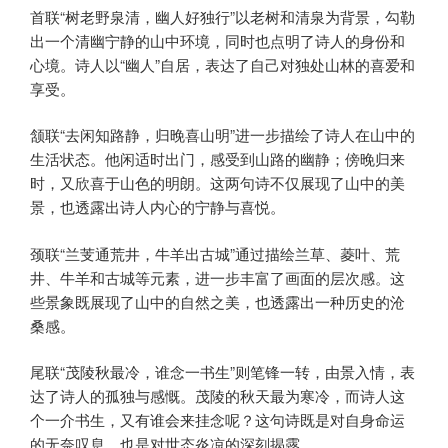
首联“树老野泉清，幽人好独行”以老树和清泉为背景，勾勒
出一个清幽宁静的山中环境，同时也点明了诗人的身份和
心境。诗人以“幽人”自居，表达了自己对独处山林的喜爱和
享受。
颔联“去闲知路静，归晚喜山明”进一步描绘了诗人在山中的
生活状态。他闲适时出门，感受到山路的幽静；傍晚归来
时，又欣喜于山色的明朗。这两句诗不仅展现了山中的美
景，也透露出诗人内心的宁静与喜悦。
颈联“兰芰通荒井，牛羊出古城”通过描绘兰草、菱叶、荒
井、牛羊和古城等元素，进一步丰富了画面的层次感。这
些景象既展现了山中的自然之美，也透露出一种历史的沧
桑感。
尾联“茂陵秋最冷，谁念一书生”则笔锋一转，由景入情，表
达了诗人的孤独与感慨。茂陵的秋天最为寒冷，而诗人这
个一介书生，又有谁会来挂念呢？这句诗既是对自身命运
的无奈叹息，也是对世态炎凉的深刻揭露。