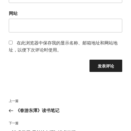
网站
在此浏览器中保存我的显示名称、邮箱地址和网站地
址，以便下次评论时使用。
文
上
上一篇
章
一
《春游东潭》读书笔记
导
篇
航
文
下
下一篇
章
一