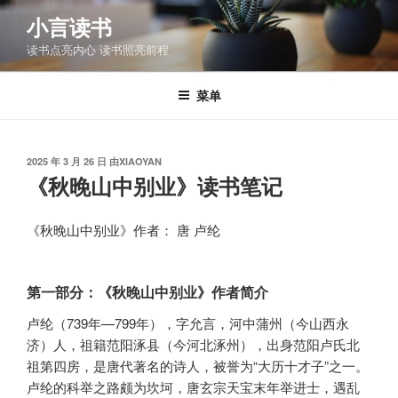
跳
小言读书
至
读书点亮内心 读书照亮前程
内
容
菜单
发
2025 年 3 月 26 日
由
XIAOYAN
布
《秋晚山中别业》读书笔记
于
《秋晚山中别业》作者： 唐 卢纶
第一部分：《秋晚山中别业》作者简介
卢纶（739年—799年），字允言，河中蒲州（今山西永
济）人，祖籍范阳涿县（今河北涿州），出身范阳卢氏北
祖第四房，是唐代著名的诗人，被誉为“大历十才子”之一。
卢纶的科举之路颇为坎坷，唐玄宗天宝末年举进士，遇乱