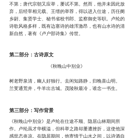
不第；唐代宗朝又应举，屡试不第。然而，他并未因此放
弃，后经宰相元载、王缙的举荐，得以进入仕途，历任阌
乡尉、集贤学士、秘书省校书郎、监察御史等职。卢纶的
诗歌风格多样，既有边塞诗的雄浑激昂，也有山水诗的清
新自然，著有《卢户部诗集》传世。
第二部分：古诗原文
              《秋晚山中别业》

树老野泉清，幽人好独行。去闲知路静，归晚喜山明。

兰芰通荒井，牛羊出古城。茂陵秋最冷，谁念一书生。
第三部分：写作背景
《秋晚山中别业》是卢纶在仕途不顺、隐居山林期间所
作。卢纶虽才华横溢，但科举之路却屡遭挫折，这使他深
感世态炎凉。在隐居期间，他寄情于山水之间，以诗酒自