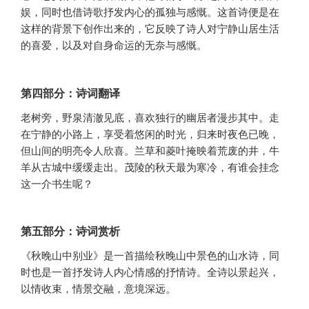
娱，同时也借诗歌抒发内心的孤独与感慨。这首诗便是在
这样的背景下创作出来的，它反映了诗人对宁静山居生活
的喜爱，以及对自身命运的无奈与感慨。
第四部分：诗词翻译
老树旁，野泉清澈见底，喜欢独行的幽居者漫步其中。走
在宁静的小路上，享受着悠闲的时光，归来时夜色已晚，
但山间的明亮令人欣喜。兰草和菱叶掩映着荒废的井，牛
羊从古城中缓缓走出。茂陵的秋天最为寒冷，有谁会挂念
这一介书生呢？
第五部分：诗词赏析
《秋晚山中别业》是一首描绘秋晚山中景色的山水诗，同
时也是一首抒发诗人内心情感的抒情诗。全诗以景起兴，
以情收束，情景交融，意境深远。