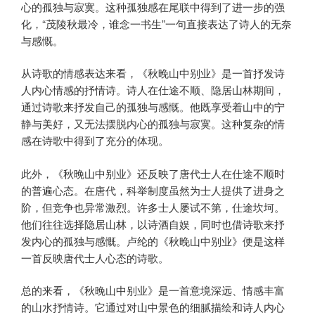
心的孤独与寂寞。这种孤独感在尾联中得到了进一步的强
化，“茂陵秋最冷，谁念一书生”一句直接表达了诗人的无奈
与感慨。
从诗歌的情感表达来看，《秋晚山中别业》是一首抒发诗
人内心情感的抒情诗。诗人在仕途不顺、隐居山林期间，
通过诗歌来抒发自己的孤独与感慨。他既享受着山中的宁
静与美好，又无法摆脱内心的孤独与寂寞。这种复杂的情
感在诗歌中得到了充分的体现。
此外，《秋晚山中别业》还反映了唐代士人在仕途不顺时
的普遍心态。在唐代，科举制度虽然为士人提供了进身之
阶，但竞争也异常激烈。许多士人屡试不第，仕途坎坷。
他们往往选择隐居山林，以诗酒自娱，同时也借诗歌来抒
发内心的孤独与感慨。卢纶的《秋晚山中别业》便是这样
一首反映唐代士人心态的诗歌。
总的来看，《秋晚山中别业》是一首意境深远、情感丰富
的山水抒情诗。它通过对山中景色的细腻描绘和诗人内心