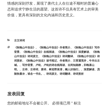
情感的深刻抒发，展现了唐代士人在仕途不顺时的普遍心
态和追求宁静生活的愿望。这首诗不仅具有艺术上的审美
价值，更具有深刻的文化内涵和历史意义。
分
古文诗词
类
标
《秋晚山中别业》
、
《秋晚山中别业》作者简介
、
《秋晚山中别业》写作
签
背景
、
《秋晚山中别业》在线阅读
、
《秋晚山中别业》深度解读
、
《秋晚
山中别业》诗词原文
、
《秋晚山中别业》诗词翻译
、
《秋晚山中别业》诗
词赏析
、
《秋晚山中别业》读书笔记
、
作者简介
、
兰芰通荒井，牛羊出古
城。
、
写作背景
、
卢纶
、
卢纶的诗在线阅读
、
去闲知路静，归晚喜山
明。
、
古诗
、
古诗词
、
唐诗
、
树老野泉清，幽人好独行。
、
深度解读
、
茂
陵秋最冷，谁念一书生。
、
诗词原文
、
诗词翻译
、
诗词赏析
发表回复
您的邮箱地址不会被公开。
必填项已用
*
标注