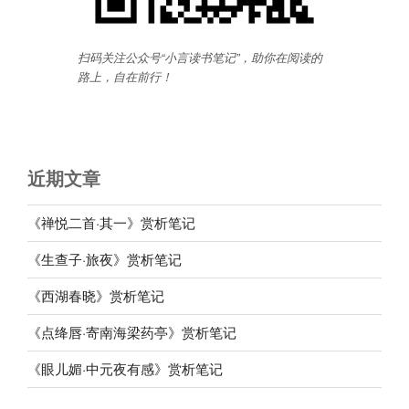
扫码关注公众号“小言读书笔记”，助你在阅读的
路上，自在前行
！
近期文章
《禅悦二首·其一》赏析笔记
《生查子·旅夜》赏析笔记
《西湖春晓》赏析笔记
《点绛唇·寄南海梁药亭》赏析笔记
《眼儿媚·中元夜有感》赏析笔记