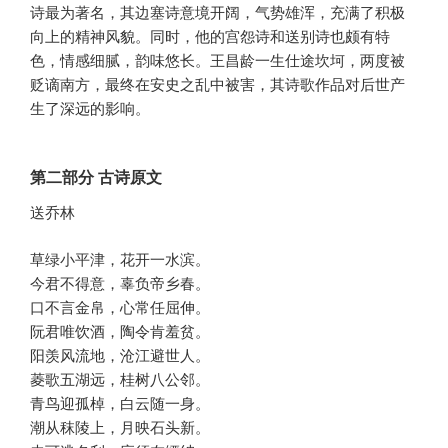
诗最为著名，其边塞诗意境开阔，气势雄浑，充满了积极
向上的精神风貌。同时，他的宫怨诗和送别诗也颇有特
色，情感细腻，韵味悠长。王昌龄一生仕途坎坷，两度被
贬谪南方，最终在安史之乱中被害，其诗歌作品对后世产
生了深远的影响。
第二部分 古诗原文
送乔林
草绿小平津，花开一水滨。
今君不得意，辜负帝乡春。
口不言金帛，心常任屈伸。
阮君唯饮酒，陶令肯羞贫。
阳羡风流地，沧江避世人。
菱歌五湖远，桂树八公邻。
青鸟迎孤棹，白云随一身。
潮从秣陵上，月映石头新。