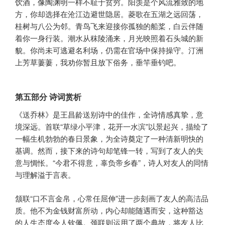
饮酒，像陶渊明一样不耻于贫穷。阳羡是个风流雅致的地
方，你却选择在沧江边避世隐居。菱歌在五湖之远回荡，
桂树与八公为邻。青鸟飞来迎接你孤独的船桨，白云伴随
着你一身行装。潮水从秣陵涌来，月光映照着石头城的新
貌。你尚未可逃避名利场，仍需在官场中保持操守。汀洲
上芳草萋萋，我劝你暂且放下俗务，垂竿垂钓吧。
第五部分 诗词赏析
《送乔林》是王昌龄送别诗中的佳作，全诗情感真挚，意
境深远。首联“草绿小平津，花开一水滨”以景起兴，描绘了
一幅生机勃勃的春日景象，为全诗奠定了一种清新明快的
基调。然而，接下来的诗句却笔锋一转，写到了友人的失
意与惆怅。“今君不得意，辜负帝乡春”，诗人对友人的同情
与理解溢于言表。
颔联“口不言金帛，心常任屈伸”进一步刻画了友人的高洁品
质。他不为金钱财富所动，内心却能随遇而安，这种豁达
的人生态度令人钦佩。颈联则运用了两个典故，将友人比