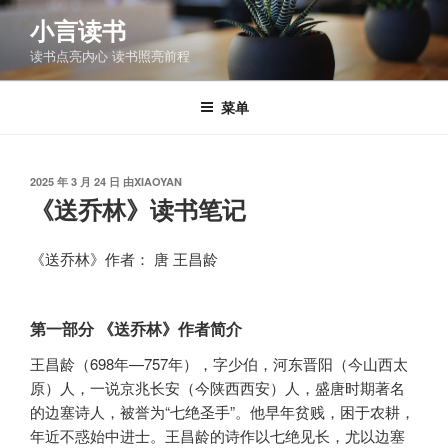
跳
小言读书
至
读书点亮内心 读书照亮前程
内
容
菜单
发
2025 年 3 月 24 日
由
XIAOYAN
布
《送乔林》读书笔记
于
《送乔林》作者： 唐 王昌龄
第一部分 《送乔林》作者简介
王昌龄（698年—757年），字少伯，河东晋阳（今山西太
原）人，一说京兆长安（今陕西西安）人，盛唐时期著名
的边塞诗人，被誉为“七绝圣手”。他早年贫贱，困于农耕，
年近不惑始中进士。王昌龄的诗作以七绝见长，尤以边塞