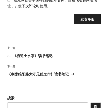
址，以便下次评论时使用。
文
上
上一篇
章
一
《梅道士水亭》读书笔记
导
篇
航
文
下
下一篇
章
一
《奉酬睢阳路太守见贻之作》读书笔记
篇
文
章
搜索
搜