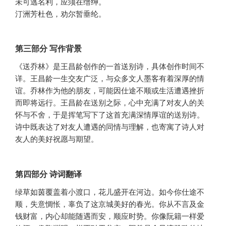
未可逃名利，应须在缙绅。
汀洲芳杜色，劝尔暂垂纶。
第三部分 写作背景
《送乔林》是王昌龄创作的一首送别诗，具体创作时间不
详。王昌龄一生交友广泛，与众多文人墨客有着深厚的情
谊。乔林作为他的朋友，可能因仕途不顺或生活遭遇挫折
而即将远行。王昌龄在送别之际，心中充满了对友人的关
怀与不舍，于是挥笔写下了这首充满深情厚谊的送别诗。
诗中既表达了对友人遭遇的同情与理解，也寄寓了诗人对
友人的美好祝愿与期望。
第四部分 诗词翻译
绿草如茵覆盖着小渡口，花儿盛开在河边。如今你仕途不
顺，失意惆怅，辜负了这京城美好的春光。你从不言及金
钱财富，内心却能随遇而安，顺应时势。你像阮籍一样爱