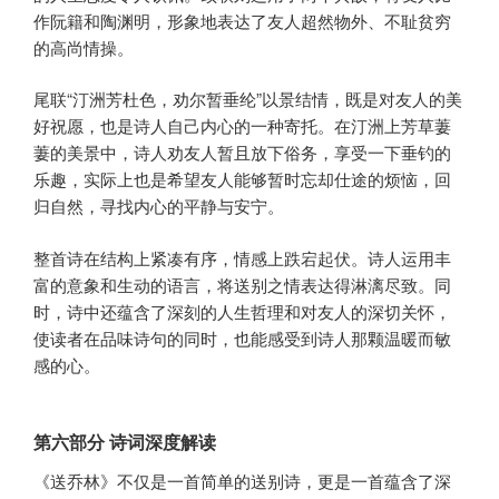
作阮籍和陶渊明，形象地表达了友人超然物外、不耻贫穷
的高尚情操。
尾联“汀洲芳杜色，劝尔暂垂纶”以景结情，既是对友人的美
好祝愿，也是诗人自己内心的一种寄托。在汀洲上芳草萋
萋的美景中，诗人劝友人暂且放下俗务，享受一下垂钓的
乐趣，实际上也是希望友人能够暂时忘却仕途的烦恼，回
归自然，寻找内心的平静与安宁。
整首诗在结构上紧凑有序，情感上跌宕起伏。诗人运用丰
富的意象和生动的语言，将送别之情表达得淋漓尽致。同
时，诗中还蕴含了深刻的人生哲理和对友人的深切关怀，
使读者在品味诗句的同时，也能感受到诗人那颗温暖而敏
感的心。
第六部分 诗词深度解读
《送乔林》不仅是一首简单的送别诗，更是一首蕴含了深