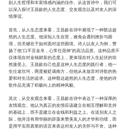
刻人生哲理和丰富情感内涵的佳作。从这首诗中，我们可
以深入探讨王昌龄的人生态度、交友观念以及对友人的深
情厚谊。
首先，从人生态度来看，王昌龄在诗中展现了一种豁达超
然的人生态度。他深知人生在世，难免会遇到挫折与困
境，但关键在于如何面对这些困境。诗人以友人为例，赞
扬了他“口不言金帛，心常任屈伸”的高洁品质。这种品质不
仅体现在对金钱财富的态度上，更体现在对人生起伏的坦
然接受上。王昌龄自己也是这种人生态度的践行者，他一
生仕途坎坷，两度被贬谪南方，但他从未放弃对诗歌的热
爱和对生活的追求。这种豁达超然的人生态度，使他的诗
歌作品充满了积极向上的精神风貌。
其次，从交友观念来看，王昌龄在诗中表达了一种深厚的
友情观念。他认为真正的友情应该建立在相互理解和支持
的基础上，而不是建立在金钱和利益之上。在送别友人之
际，他并没有用华丽的辞藻来赞美友人的才华和功绩，而
是用平实而真挚的语言来表达对友人的关怀与不舍。这种