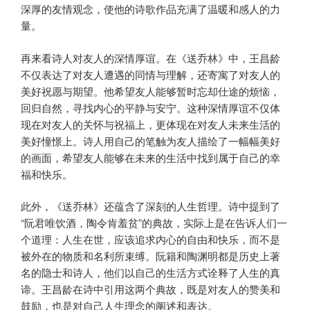
深厚的友情观念，使他的诗歌作品充满了温暖和感人的力
量。
再来看诗人对友人的深情厚谊。在《送乔林》中，王昌龄
不仅表达了对友人遭遇的同情与理解，还寄寓了对友人的
美好祝愿与期望。他希望友人能够暂时忘却仕途的烦恼，
回归自然，寻找内心的平静与安宁。这种深情厚谊不仅体
现在对友人的关怀与祝福上，更体现在对友人未来生活的
美好憧憬上。诗人用自己的笔触为友人描绘了一幅幅美好
的画面，希望友人能够在未来的生活中找到属于自己的幸
福和快乐。
此外，《送乔林》还蕴含了深刻的人生哲理。诗中提到了
“阮君唯饮酒，陶令肯羞贫”的典故，实际上是在告诉人们一
个道理：人生在世，应该追求内心的自由和快乐，而不是
被外在的物质和名利所束缚。阮籍和陶渊明都是历史上著
名的隐士和诗人，他们以自己的生活方式诠释了人生的真
谛。王昌龄在诗中引用这两个典故，既是对友人的赞美和
鼓励，也是对自己人生理念的阐述和表达。