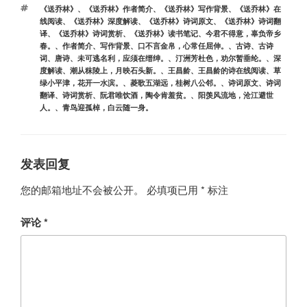
类
标
《送乔林》
、
《送乔林》作者简介
、
《送乔林》写作背景
、
《送乔林》在
签
线阅读
、
《送乔林》深度解读
、
《送乔林》诗词原文
、
《送乔林》诗词翻
译
、
《送乔林》诗词赏析
、
《送乔林》读书笔记
、
今君不得意，辜负帝乡
春。
、
作者简介
、
写作背景
、
口不言金帛，心常任屈伸。
、
古诗
、
古诗
词
、
唐诗
、
未可逃名利，应须在缙绅。
、
汀洲芳杜色，劝尔暂垂纶。
、
深
度解读
、
潮从秣陵上，月映石头新。
、
王昌龄
、
王昌龄的诗在线阅读
、
草
绿小平津，花开一水滨。
、
菱歌五湖远，桂树八公邻。
、
诗词原文
、
诗词
翻译
、
诗词赏析
、
阮君唯饮酒，陶令肯羞贫。
、
阳羡风流地，沧江避世
人。
、
青鸟迎孤棹，白云随一身。
发表回复
您的邮箱地址不会被公开。
必填项已用
*
标注
评论
*