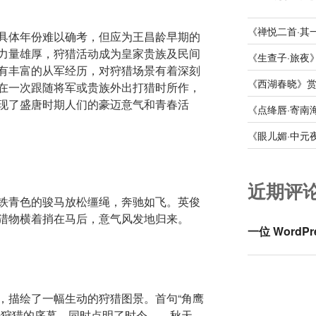
《禅悦二首·其
具体年份难以确考，但应为王昌龄早期的
力量雄厚，狩猎活动成为皇家贵族及民间
《生查子·旅夜
有丰富的从军经历，对狩猎场景有着深刻
《西湖春晓》
在一次跟随将军或贵族外出打猎时所作，
现了盛唐时期人们的豪迈意气和青春活
《点绛唇·寄南
《眼儿媚·中元
近期评
铁青色的骏马放松缰绳，奔驰如飞。英俊
猎物横着捎在马后，意气风发地归来。
一位 WordPr
，描绘了一幅生动的狩猎图景。首句“角鹰
开狩猎的序幕，同时点明了时令——秋天，