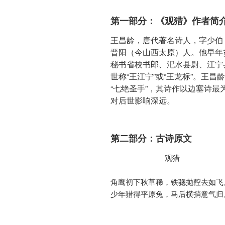
第一部分：《观猎》作者简
王昌龄，唐代著名诗人，字少伯
晋阳（今山西太原）人。他早年
秘书省校书郎、汜水县尉、江宁
世称“王江宁”或“王龙标”。王昌
“七绝圣手”，其诗作以边塞诗
对后世影响深远。
第二部分：古诗原文
            观猎

角鹰初下秋草稀，铁骢抛鞚去如飞。
少年猎得平原兔，马后横捎意气归