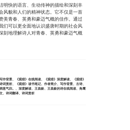
洁明快的语言、生动传神的描绘和深刻丰
会风貌和人们的精神状态。它不仅是一首
赞美青春、英勇和豪迈气概的佳作。通过
我们可以更全面地认识盛唐时期的社会风
深刻地理解诗人对青春、英勇和豪迈气概
写作背景
、
《观猎》在线阅读
、
《观猎》深度解读
、
《观猎》
诗词赏析
、
《观猎》读书笔记
、
作者简介
、
写作背景
、
古诗
、
捎意气归。
、
深度解读
、
王昌龄
、
王昌龄的诗在线阅读
、
角鹰
文
、
诗词翻译
、
诗词赏析