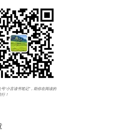
号“小言读书笔记”，助你在阅读的
前行
！
章