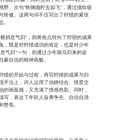
视野。次句“铁骢抛鞚去如飞”，通过描绘骏
与矫健。这两句诗不仅写出了狩猎的紧张
志。
后横捎意气归”，则将焦点转向了狩猎的成果
兔，既是对狩猎成功的肯定，也是对少年
捎意气归”一句，则通过少年骑马归来的姿
自豪自信的精神风貌。
狩猎的开始与过程，再写狩猎的成果与归
现手法上，诗人运用了动静结合、情景交
动的画面感，又充满了情感色彩。同时，
描写，表达了年轻人奋勇争先、自信自强
和赞美。