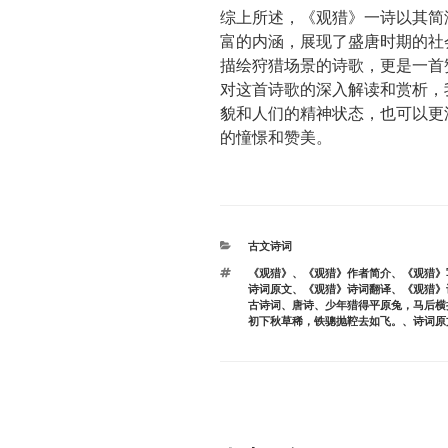
综上所述，《观猎》一诗以其简
富的内涵，展现了盛唐时期的社
描绘狩猎场景的诗歌，更是一首
对这首诗歌的深入解读和赏析，
貌和人们的精神状态，也可以更
的憧憬和赞美。
分
古文诗词
类
标
《观猎》
、
《观猎》作者简介
、
《观猎》
签
诗词原文
、
《观猎》诗词翻译
、
《观猎》
古诗词
、
唐诗
、
少年猎得平原兔，马后横
初下秋草稀，铁骢抛鞚去如飞。
、
诗词原