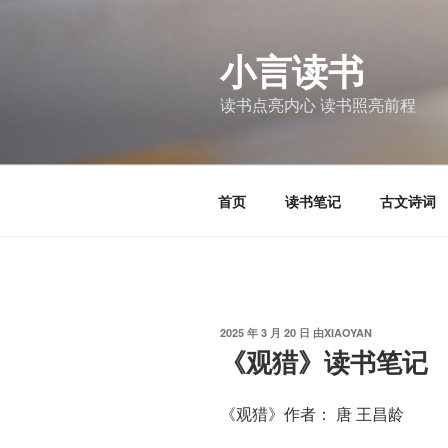
跳
至
小言读书
内
容
读书点亮内心 读书照亮前程
首页
读书笔记
古文诗词
发
2025 年 3 月 20 日
由
XIAOYAN
布
《观猎》读书笔记
于
《观猎》作者： 唐 王昌龄