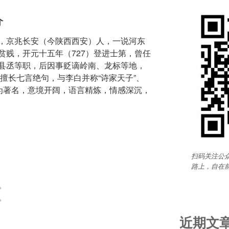
介
，京兆长安（今陕西西安）人，一说河东
贫贱，开元十五年（727）登进士第，曾任
县丞等职，后因事贬谪岭南、龙标等地，
龄擅长七言绝句，与李白并称“诗家天子”、
最为著名，意境开阔，语言精炼，情感深沉，
扫码关注公众
路上，自在


。
近期文