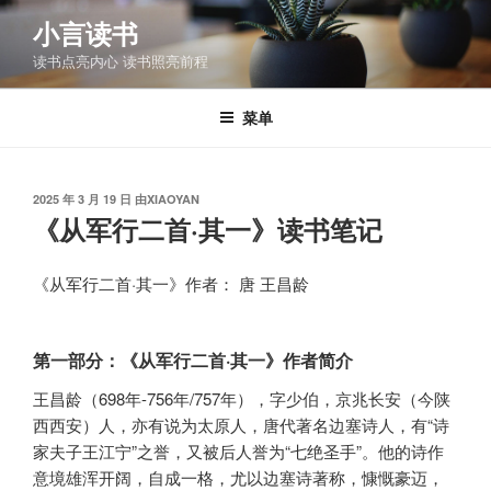
跳
小言读书
至
读书点亮内心 读书照亮前程
内
容
菜单
发
2025 年 3 月 19 日
由
XIAOYAN
布
《从军行二首·其一》读书笔记
于
《从军行二首·其一》作者： 唐 王昌龄
第一部分：《从军行二首·其一》作者简介
王昌龄（698年-756年/757年），字少伯，京兆长安（今陕
西西安）人，亦有说为太原人，唐代著名边塞诗人，有“诗
家夫子王江宁”之誉，又被后人誉为“七绝圣手”。他的诗作
意境雄浑开阔，自成一格，尤以边塞诗著称，慷慨豪迈，