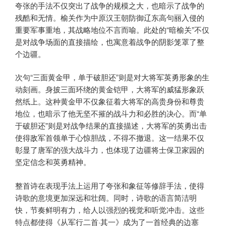
夸张的手法不仅突出了战争的规模之大，也暗示了战争的
残酷和无情。榆关作为中原汉王朝防御辽东高句丽入侵的
重要军事重地，其战略地位不言而喻。此处的“暗榆关”不仅
是对战争场面的直接描绘，也寓意着战争的阴影笼罩了整
个边疆。
次句“三面黄金甲，单于破胆还”则是对大将军英勇形象的生
动刻画。身披三面环绕的黄金铠甲，大将军的威猛形象跃
然纸上。这种黄金甲不仅象征着大将军的高贵身份和尊贵
地位，也暗示了他无坚不摧的战斗力和必胜的决心。而“单
于破胆还”则是对战争结果的直接描述，大将军的英勇出击
使得敌军首领单于心惊胆战，不得不撤退。这一结果不仅
彰显了唐军的强大战斗力，也体现了边疆将士保卫家园的
坚定信念和英勇精神。
整首诗在表现手法上运用了夸张和象征等修辞手法，使得
诗歌的意境更加深远和壮阔。同时，诗歌的语言简洁明
快，节奏鲜明有力，给人以强烈的视觉和听觉冲击。这些
特点都使得《从军行二首·其一》成为了一首经典的边塞