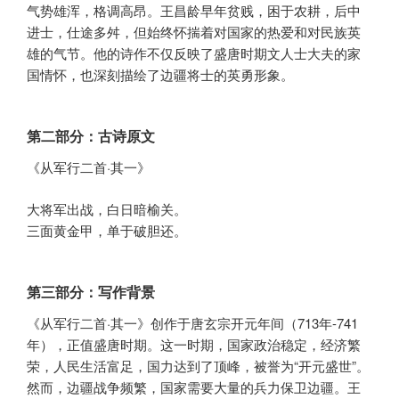
气势雄浑，格调高昂。王昌龄早年贫贱，困于农耕，后中
进士，仕途多舛，但始终怀揣着对国家的热爱和对民族英
雄的气节。他的诗作不仅反映了盛唐时期文人士大夫的家
国情怀，也深刻描绘了边疆将士的英勇形象。
第二部分：古诗原文
《从军行二首·其一》
大将军出战，白日暗榆关。
三面黄金甲，单于破胆还。
第三部分：写作背景
《从军行二首·其一》创作于唐玄宗开元年间（713年-741
年），正值盛唐时期。这一时期，国家政治稳定，经济繁
荣，人民生活富足，国力达到了顶峰，被誉为“开元盛世”。
然而，边疆战争频繁，国家需要大量的兵力保卫边疆。王