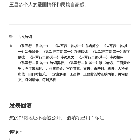
王昌龄个人的爱国情怀和民族自豪感。
分
古文诗词
类
标
《从军行二首·其一》
、
《从军行二首·其一》作者简介
、
《从军行二首·其
签
一》写作背景
、
《从军行二首·其一》在线阅读
、
《从军行二首·其一》深度
解读
、
《从军行二首·其一》诗词原文
、
《从军行二首·其一》诗词翻译
、
《从军行二首·其一》诗词赏析
、
《从军行二首·其一》读书笔记
、
三面黄金
甲，单于破胆还。
、
作者简介
、
写作背景
、
古诗
、
古诗词
、
唐诗
、
大将军
出战，白日暗榆关。
、
深度解读
、
王昌龄
、
王昌龄的诗在线阅读
、
诗词原
文
、
诗词翻译
、
诗词赏析
发表回复
您的邮箱地址不会被公开。
必填项已用
*
标注
评论
*