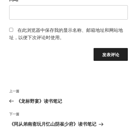
在此浏览器中保存我的显示名称、邮箱地址和网站地
址，以便下次评论时使用。
文
上
上一篇
章
一
《龙标野宴》读书笔记
导
篇
航
文
下
下一篇
章
一
《同从弟南斋玩月忆山阴崔少府》读书笔记
篇
文