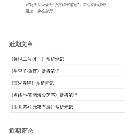
扫码关注公众号“小言读书笔记”，助你在阅读的
路上，自在前行
！
近期文章
《禅悦二首·其一》赏析笔记
《生查子·旅夜》赏析笔记
《西湖春晓》赏析笔记
《点绛唇·寄南海梁药亭》赏析笔记
《眼儿媚·中元夜有感》赏析笔记
近期评论