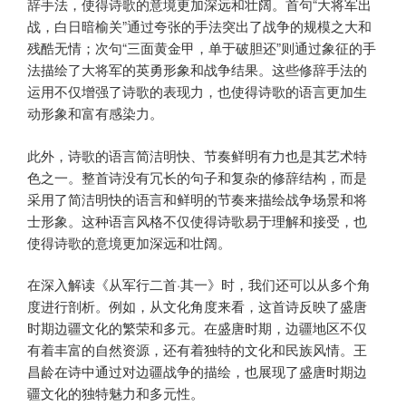
辞手法，使得诗歌的意境更加深远和壮阔。首句“大将军出
战，白日暗榆关”通过夸张的手法突出了战争的规模之大和
残酷无情；次句“三面黄金甲，单于破胆还”则通过象征的手
法描绘了大将军的英勇形象和战争结果。这些修辞手法的
运用不仅增强了诗歌的表现力，也使得诗歌的语言更加生
动形象和富有感染力。
此外，诗歌的语言简洁明快、节奏鲜明有力也是其艺术特
色之一。整首诗没有冗长的句子和复杂的修辞结构，而是
采用了简洁明快的语言和鲜明的节奏来描绘战争场景和将
士形象。这种语言风格不仅使得诗歌易于理解和接受，也
使得诗歌的意境更加深远和壮阔。
在深入解读《从军行二首·其一》时，我们还可以从多个角
度进行剖析。例如，从文化角度来看，这首诗反映了盛唐
时期边疆文化的繁荣和多元。在盛唐时期，边疆地区不仅
有着丰富的自然资源，还有着独特的文化和民族风情。王
昌龄在诗中通过对边疆战争的描绘，也展现了盛唐时期边
疆文化的独特魅力和多元性。