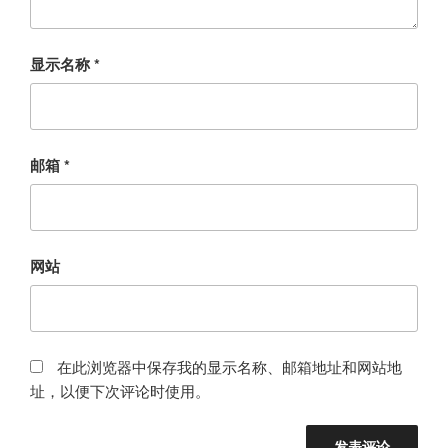
显示名称
*
邮箱
*
网站
在此浏览器中保存我的显示名称、邮箱地址和网站地
址，以便下次评论时使用。