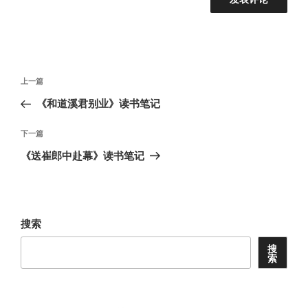
文
上
上一篇
章
一
《和道溪君别业》读书笔记
导
篇
航
文
下
下一篇
章
一
《送崔郎中赴幕》读书笔记
篇
文
章
搜索
搜
索