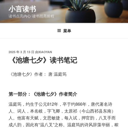
跳
小言读书
至
读书点亮内心 读书照亮前程
内
容
菜单
发
2025 年 3 月 13 日
由
XIAOYAN
布
《池塘七夕》读书笔记
于
《池塘七夕》作者： 唐 温庭筠
第一部分：《池塘七夕》作者简介
温庭筠，约生于公元812年，卒于约866年，唐代著名诗
人、词人，本名岐，字飞卿，太原祁（今山西祁县东南）
人。他富有天赋，文思敏捷，每入试，押官韵，八叉手而
成八韵，因此有“温八叉”之称。温庭筠的诗风辞藻华丽，秾