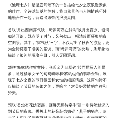
《池塘七夕》是温庭筠笔下的一首描绘七夕之夜浪漫景象
的佳作。全诗以细腻的笔触，将自然景色与人间情感巧妙
地融合在一起，营造出浓郁的浪漫氛围。
首联“月出西南露气秋，绮罗河汉在斜沟”以月出露凉、银河
如绮开篇，既点明了时节，又勾勒出一幅清冷而璀璨的夜
空图景。其中，“露气秋”三字，不仅写出了秋夜的凉意，更
为全诗奠定了凄美的基调。而“绮罗河汉”的比喻，则形象地
描绘了银河的璀璨夺目，引人无限遐想。
颔联“杨家绣作鸳鸯幔，张氏金为翡翠钩”转而描写人间景
象，通过杨家女子的鸳鸯幔帐和张家姑娘的翡翠金钩，展
现了七夕之夜的节日氛围和女性的细腻情感。这两句诗不
仅描绘了节日的装饰之美，更暗含了对美好爱情的向往和
赞美。
颈联“香烛有花妨宿燕，画屏无睡待牵牛”进一步将笔触深入
到节日的夜晚。香烛上的花朵装饰妨碍了燕子的栖息，暗
示了人们为了庆祝节日而点燃的香烛之华丽；而画屏前的