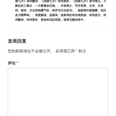
塘七夕》诗词翻译
、
《池塘七夕》诗词赏析
、
《池塘七夕》读书笔记
、
万
家砧杵三篙水，一夕横塘似旧游。
、
作者简介
、
写作背景
、
古诗
、
古诗
词
、
唐诗
、
月出西南露气秋，绮罗河汉在斜沟。
、
杨家绣作鸳鸯幔，张氏
金为翡翠钩。
、
深度解读
、
温庭筠
、
温庭筠的诗在线阅读
、
诗词原文
、
诗
词翻译
、
诗词赏析
、
香烛有花妨宿燕，画屏无睡待牵牛。
发表回复
您的邮箱地址不会被公开。
必填项已用
*
标注
评论
*