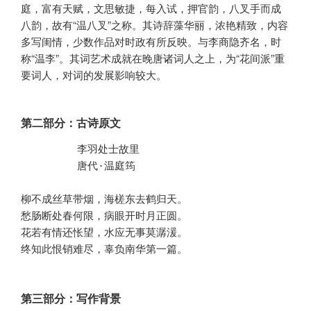
庭，富有天赋，文思敏捷，每入试，押官韵，八叉手而成
八韵，故有“温八叉”之称。其诗辞藻华丽，浓艳精致，内容
多写闺情，少数作品对时政有所反映。与李商隐齐名，时
称“温李”。其词艺术成就在晚唐诸词人之上，为“花间派”重
要词人，对词的发展影响较大。
第二部分：古诗原文
         李羽处士故里

         唐代·温庭筠 

柳不成丝草带烟，海槎东去鹤归天。

愁肠断处春何限，病眼开时月正圆。

花若有情还怅望，水应无事莫潺湲。

终知此恨销难尽，辜负南华第一篇。
第三部分：写作背景