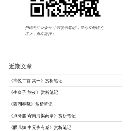
扫码关注公众号“小言读书笔记”，助你在阅读的
路上，自在前行
！
近期文章
《禅悦二首·其一》赏析笔记
《生查子·旅夜》赏析笔记
《西湖春晓》赏析笔记
《点绛唇·寄南海梁药亭》赏析笔记
《眼儿媚·中元夜有感》赏析笔记