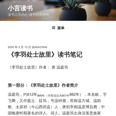
跳
小言读书
至
读书点亮内心 读书照亮前程
内
容
菜单
发
2025 年 3 月 13 日
由
XIAOYAN
布
《李羽处士故里》读书笔记
于
《李羽处士故里》作者： 唐 温庭筠
第一部分：《李羽处士故里》作者简介
温庭筠，约812年
882年），本名岐，字
866年（另有说法为801年
飞卿，又作庭云、廷筠，号温钟馗，世称温方城、温助
教。太原祁（今山西祁县）人，唐初宰相温彦博后裔，中
国晚唐时期著名的诗人、词人。温庭筠出身没落贵族家