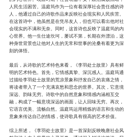
人民生活困苦。温庭筠作为一位有着深厚社会责任感的诗
人，他通过自己的诗歌作品来反映社会现实和人民疾苦。
在这首诗中，他虽然是在凭吊友人，但也可以看出他对社
会现实的不满和无奈。同时，这首诗也反映了温庭筠的内
心世界。他一生仕途坎坷，屡试不第，长期在外漂泊，这
种身世背景也让他对人生的无常和世事的沧桑有着更为深
刻的体悟。
最后，从诗歌的艺术特色来看，《李羽处士故里》具有鲜
明的艺术特色。首先，它情感真挚、深沉感人。温庭筠通
过描绘李羽处士故里的荒凉景象和抒发自己的哀痛之情，
将读者带入了一个充满哀愁和思念的世界。其次，它意境
深远、韵味无穷。诗歌中的自然意象和情感内涵相互交
融，构成了一幅意境深远的画面，让人回味无穷。再次，
它语言优美、流畅自然。温庭筠运用精炼的语言和生动的
意象来传达自己的情感，使诗歌具有很高的艺术价值。
综上所述，《李羽处士故里》是一首深刻反映晚唐社会风