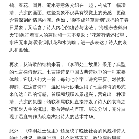
鹤、春花、圆月、流水等意象交织在一起，构成了一幅凄
清、荒凉的画面。这些意象不仅具有视觉上的美感，更蕴
含着深刻的情感内涵。例如，“柳不成丝草带烟”既描绘了春
日景象，又暗含了诗人内心的凄苦与迷茫；“海槎东去鹤归
天”则象征着友人的离世和一去不复返；“花若有情还怅望，
水应无事莫潺湲”则以花和水为喻，进一步表达了诗人的哀
思和孤独。
再次，从诗歌的结构来看，《李羽处士故里》采用了典型
的七言律诗形式。七言律诗是中国古典诗歌中的一种重要
体裁，它以八句为一首，每句七个字，讲究平仄、对仗和
押韵。在这首诗中，温庭筠巧妙地运用了七言律诗的形式
来传达自己的情感。首联和颔联以景起兴，营造出一种凄
清、荒凉的氛围；颈联和尾联则直接抒发了诗人的哀痛之
情和对人生的沉思。整首诗结构严谨、层次分明，充分展
现了温庭筠作为晚唐杰出诗人的艺术才华。
此外，《李羽处士故里》还反映了晚唐社会的风貌和诗人
的内心世界。晚唐时期，社会动荡不安，政治腐败黑暗，