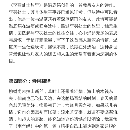
《李羽处士故里》是温庭筠创作的一首凭吊友人的诗作。
李羽处士，其具体生平事迹已难以详考，但从诗中可以看
出，他是一位与温庭筠有着深厚情谊的友人。此诗可能是
温庭筠在游历或归乡途中，路过李羽处士的故里，触景生
情，回忆起与李羽处士的过往交往，心中涌起无尽的哀思
与感慨，于是挥毫泼墨，写下了这首感人至深的诗篇。温
庭筠一生仕途坎坷，屡试不第，长期在外漂泊，这种身世
背景也让他对友人的逝去和人生的无常有着更为深刻的体
悟。
第四部分：诗词翻译
柳树尚未抽出新丝，草叶上还带着轻烟，海上的木筏东
去，仙鹤也已飞归天边。在这愁肠百结的时刻，春天的景
色却无限美好，病眼初开时，恰逢月圆之夜。如果花儿有
情，它也会因离别而怅望；流水若无事，就请不要潺潺流
淌，勾起人的哀愁。终究知道这份遗憾难以消除，我辜负
了《南华经》中的第一篇（暗指自己未能达到道家超脱的