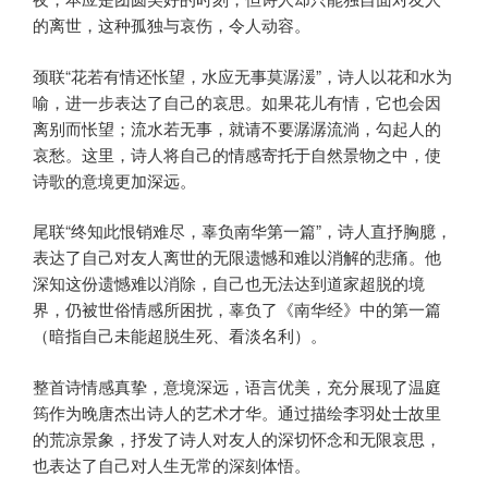
的离世，这种孤独与哀伤，令人动容。
颈联“花若有情还怅望，水应无事莫潺湲”，诗人以花和水为
喻，进一步表达了自己的哀思。如果花儿有情，它也会因
离别而怅望；流水若无事，就请不要潺潺流淌，勾起人的
哀愁。这里，诗人将自己的情感寄托于自然景物之中，使
诗歌的意境更加深远。
尾联“终知此恨销难尽，辜负南华第一篇”，诗人直抒胸臆，
表达了自己对友人离世的无限遗憾和难以消解的悲痛。他
深知这份遗憾难以消除，自己也无法达到道家超脱的境
界，仍被世俗情感所困扰，辜负了《南华经》中的第一篇
（暗指自己未能超脱生死、看淡名利）。
整首诗情感真挚，意境深远，语言优美，充分展现了温庭
筠作为晚唐杰出诗人的艺术才华。通过描绘李羽处士故里
的荒凉景象，抒发了诗人对友人的深切怀念和无限哀思，
也表达了自己对人生无常的深刻体悟。