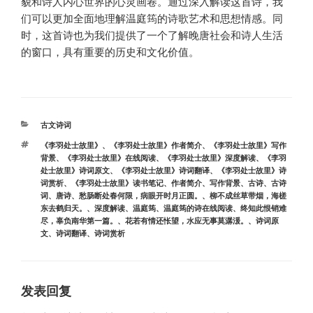
貌和诗人内心世界的心灵画卷。通过深入解读这首诗，我
们可以更加全面地理解温庭筠的诗歌艺术和思想情感。同
时，这首诗也为我们提供了一个了解晚唐社会和诗人生活
的窗口，具有重要的历史和文化价值。
分
古文诗词
类
标
《李羽处士故里》
、
《李羽处士故里》作者简介
、
《李羽处士故里》写作
签
背景
、
《李羽处士故里》在线阅读
、
《李羽处士故里》深度解读
、
《李羽
处士故里》诗词原文
、
《李羽处士故里》诗词翻译
、
《李羽处士故里》诗
词赏析
、
《李羽处士故里》读书笔记
、
作者简介
、
写作背景
、
古诗
、
古诗
词
、
唐诗
、
愁肠断处春何限，病眼开时月正圆。
、
柳不成丝草带烟，海槎
东去鹤归天。
、
深度解读
、
温庭筠
、
温庭筠的诗在线阅读
、
终知此恨销难
尽，辜负南华第一篇。
、
花若有情还怅望，水应无事莫潺湲。
、
诗词原
文
、
诗词翻译
、
诗词赏析
发表回复