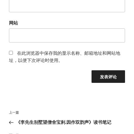
网站
在此浏览器中保存我的显示名称、邮箱地址和网站地
址，以便下次评论时使用。
文
上
上一篇
章
一
《李先生别墅望僧舍宝刹.因作双韵声》读书笔记
导
篇