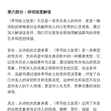
第六部分：诗词深度解读
《李羽处士故里》不仅是一首凭吊友人的诗作，更是一幅
深刻反映晚唐社会风貌和诗人内心世界的心灵画卷。通过
深入解读这首诗，我们可以更加全面地理解温庭筠的诗歌
艺术和思想情感。
首先，从诗歌的主题来看，《李羽处士故里》是一首典型
的凭吊诗。凭吊诗是中国古典诗歌中的一种重要类型，它
以凭吊历史人物或事件为主题，通过描绘凭吊地点的荒凉
景象，抒发诗人的哀痛之情和对历史的沉思。在这首诗
中，温庭筠通过描绘李羽处士故里的荒凉景象，抒发了自
己对友人的深切怀念和无限哀思。这种怀念和哀思不仅仅
是对友人的个人情感，更是对人生无常、世事沧桑的深刻
体悟。
其次，从诗歌的意象来看，《李羽处士故里》运用了丰富
的自然意象来传达诗人的情感。柳树、草叶、海槎、仙