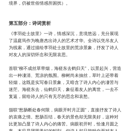
境界，仍被世俗情感所困扰）。
第五部分：诗词赏析
《李羽处士故里》一诗，情感深沉，意境悠远，充分展现
了温庭筠作为晚唐杰出诗人的艺术才华。全诗以凭吊友人
为线索，通过描绘李羽处士故里的荒凉景象，抒发了诗人
对友人的深切怀念和无限哀思。
首联“柳不成丝草带烟，海槎东去鹤归天”，以景起兴，营造
出一种凄清、荒凉的氛围。柳树尚未抽丝，草叶上还带着
轻烟，这既是实写春日景象，又暗含了诗人内心的凄苦与
迷茫。海槎东去，仙鹤归天，象征着友人的离世，一去不
复返，留给诗人的只有无尽的思念和哀愁。
颔联“愁肠断处春何限，病眼开时月正圆”，直接抒发了诗人
的哀痛之情。愁肠百结，春天的景色却无限美好，这种对
比更加凸显了诗人内心的痛苦。病眼初开时，恰逢月圆之
夜，本应是团圆美好的时刻，但诗人却只能独自面对友人