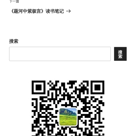
航
文
下
下一篇
章
一
《题河中紫极宫》读书笔记
篇
文
章
搜索
搜
索