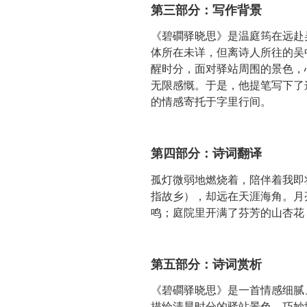
第三部分：写作背景
《碧磵驿晓思》是温庭筠在远赴
体所在未详，但离诗人所往的吴
醒时分，面对驿站周围的景色，
无限感慨。于是，他提笔写下了
的情感寄托于字里行间。
第四部分：诗词翻译
孤灯微弱地燃烧着，陪伴着我即
指故乡），却远在天涯海角。月
鸣；庭院里开满了芬芳的山杏花
第五部分：诗词赏析
《碧磵驿晓思》是一首情感细腻
描绘清晨时分的驿站景色，巧妙