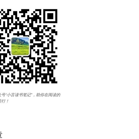
号“小言读书笔记”，助你在阅读的
前行
！
章