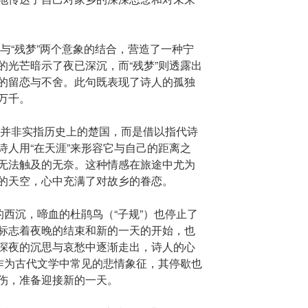
”与“残梦”两个意象的结合，营造了一种宁
的光芒暗示了夜已深沉，而“残梦”则透露出
的留恋与不舍。此句既表现了诗人的孤独
万千。
此处并非实指历史上的楚国，而是借以指代诗
诗人用“在天涯”来形容它与自己的距离之
无法触及的无奈。这种情感在旅途中尤为
的天空，心中充满了对故乡的眷恋。
的西沉，啼血的杜鹃鸟（“子规”）也停止了
标志着夜晚的结束和新的一天的开始，也
深夜的沉思与哀愁中逐渐走出，诗人的心
”作为古代文学中常见的悲情象征，其停歇也
伤，准备迎接新的一天。