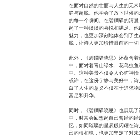
在面对自然的壮丽与人生的无常
静与超脱。他学会了放下世俗的
的每一个瞬间。在碧磵驿的清晨
起了一种淡淡的喜悦和满足。他
魅力，也更加深刻地体会到了生
脱，让诗人更加珍惜眼前的一切
此外，《碧磵驿晓思》还蕴含着
中，面对着青山绿水、花鸟虫鱼
中。这种美景不仅令人心旷神怡
或许，在这份宁静与美好中，诗
白了人生的意义不仅在于追求物
富足和升华。
同时，《碧磵驿晓思》也展现了
中，时常会回想起自己曾经的经
忆，如同璀璨的星辰般闪耀在诗
己的根和魂，也更加坚定了对未