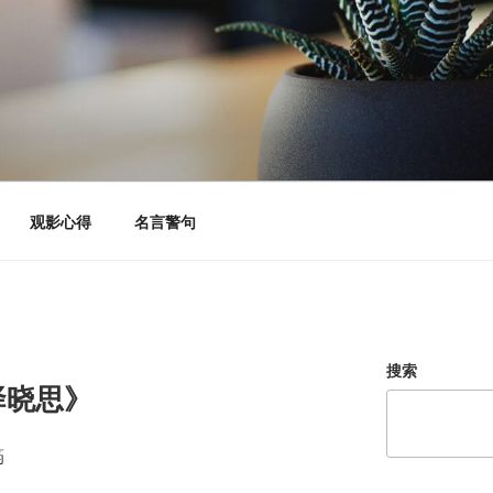
观影心得
名言警句
搜索
驿晓思》
筠