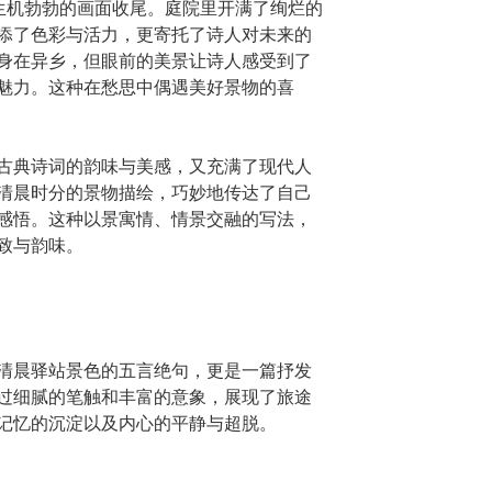
幅生机勃勃的画面收尾。庭院里开满了绚烂的
添了色彩与活力，更寄托了诗人对未来的
身在异乡，但眼前的美景让诗人感受到了
魅力。这种在愁思中偶遇美好景物的喜
古典诗词的韵味与美感，又充满了现代人
清晨时分的景物描绘，巧妙地传达了自己
感悟。这种以景寓情、情景交融的写法，
致与韵味。
清晨驿站景色的五言绝句，更是一篇抒发
过细腻的笔触和丰富的意象，展现了旅途
记忆的沉淀以及内心的平静与超脱。