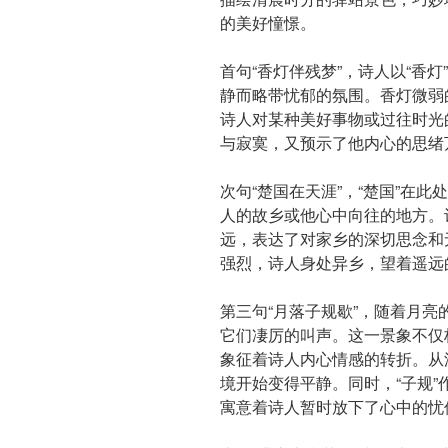
的美好憧憬。
首句“香灯伴残梦”，诗人以“香灯
静而略带忧郁的氛围。香灯微弱
诗人对某种美好事物或过往时光
与寂寞，又预示了他内心的思绪
次句“楚国在天涯”，“楚国”在
人的故乡或他心中向往的地方。
远，表达了对家乡的深切思念和
强烈，诗人身处异乡，望着遥远
第三句“月落子规歇”，随着月亮
它们凄厉的叫声。这一景象不仅
象征着诗人内心情感的转折。从
境开始变得平静。同时，“子规
寓意着诗人暂时放下了心中的忧