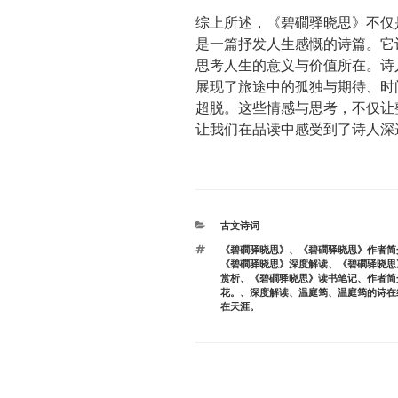
综上所述，《碧磵驿晓思》不仅
是一篇抒发人生感慨的诗篇。它
思考人生的意义与价值所在。诗
展现了旅途中的孤独与期待、时
超脱。这些情感与思考，不仅让
让我们在品读中感受到了诗人深
分
古文诗词
类
标
《碧磵驿晓思》
、
《碧磵驿晓思》作者简
签
《碧磵驿晓思》深度解读
、
《碧磵驿晓思
赏析
、
《碧磵驿晓思》读书笔记
、
作者简
花。
、
深度解读
、
温庭筠
、
温庭筠的诗在
在天涯。