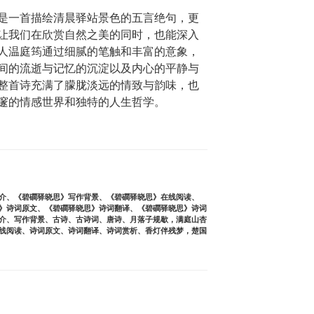
是一首描绘清晨驿站景色的五言绝句，更
让我们在欣赏自然之美的同时，也能深入
人温庭筠通过细腻的笔触和丰富的意象，
间的流逝与记忆的沉淀以及内心的平静与
整首诗充满了朦胧淡远的情致与韵味，也
邃的情感世界和独特的人生哲学。
介
、
《碧磵驿晓思》写作背景
、
《碧磵驿晓思》在线阅读
、
》诗词原文
、
《碧磵驿晓思》诗词翻译
、
《碧磵驿晓思》诗词
介
、
写作背景
、
古诗
、
古诗词
、
唐诗
、
月落子规歇，满庭山杏
线阅读
、
诗词原文
、
诗词翻译
、
诗词赏析
、
香灯伴残梦，楚国