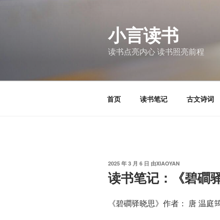
跳
至
小言读书
内
容
读书点亮内心 读书照亮前程
首页
读书笔记
古文诗词
发
2025 年 3 月 6 日
由
XIAOYAN
布
读书笔记：《碧磵
于
《碧磵驿晓思》作者： 唐 温庭