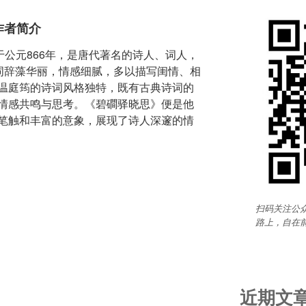
作者简介
于公元866年，是唐代著名的诗人、词人，
诗词辞藻华丽，情感细腻，多以描写闺情、相
温庭筠的诗词风格独特，既有古典诗词的
情感共鸣与思考。《碧磵驿晓思》便是他
笔触和丰富的意象，展现了诗人深邃的情
扫码关注公众
路上，自在
近期文