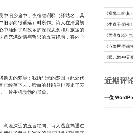
《禅悦二首·其
吴中旧乡途中，夜宿碧磵驿（驿站名，具
中旧乡尚很遥远）时所作。诗人在清晨初
《生查子·旅夜
心中涌起了对故乡的深深思念和对旅途的
《西湖春晓》
这首充满深情与哲思的五言绝句，将内心
《点绛唇·寄南
《眼儿媚·中元
将逝去的梦境；我所思念的楚国（此处代
近期评
亮已经落下去，啼血的杜鹃鸟也停止了哀
，一片生机勃勃的景象。
一位 WordPr
、意境深远的五言绝句。诗人温庭筠通过
地传达了自己对家乡的深深思念和对未来