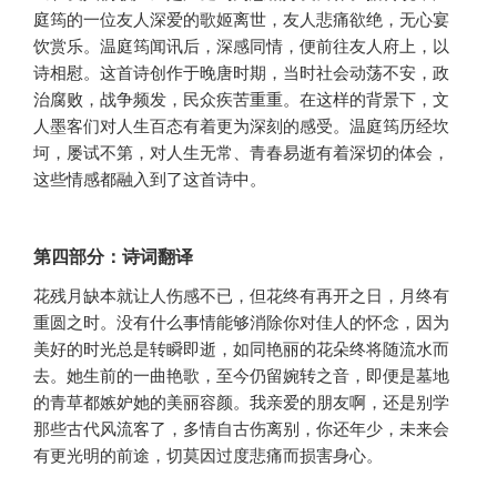
庭筠的一位友人深爱的歌姬离世，友人悲痛欲绝，无心宴
饮赏乐。温庭筠闻讯后，深感同情，便前往友人府上，以
诗相慰。这首诗创作于晚唐时期，当时社会动荡不安，政
治腐败，战争频发，民众疾苦重重。在这样的背景下，文
人墨客们对人生百态有着更为深刻的感受。温庭筠历经坎
坷，屡试不第，对人生无常、青春易逝有着深切的体会，
这些情感都融入到了这首诗中。
第四部分：诗词翻译
花残月缺本就让人伤感不已，但花终有再开之日，月终有
重圆之时。没有什么事情能够消除你对佳人的怀念，因为
美好的时光总是转瞬即逝，如同艳丽的花朵终将随流水而
去。她生前的一曲艳歌，至今仍留婉转之音，即便是墓地
的青草都嫉妒她的美丽容颜。我亲爱的朋友啊，还是别学
那些古代风流客了，多情自古伤离别，你还年少，未来会
有更光明的前途，切莫因过度悲痛而损害身心。