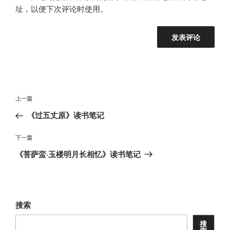
址，以便下次评论时使用。
文
上
上一篇
章
一
《过五丈原》读书笔记
导
篇
航
文
下
下一篇
章
一
《菩萨蛮·玉楼明月长相忆》读书笔记
篇
文
章
搜索
搜