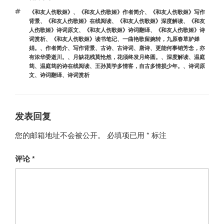
类
标
《和友人伤歌姬》
、
《和友人伤歌姬》作者简介
、
《和友人伤歌姬》写作
签
背景
、
《和友人伤歌姬》在线阅读
、
《和友人伤歌姬》深度解读
、
《和友
人伤歌姬》诗词原文
、
《和友人伤歌姬》诗词翻译
、
《和友人伤歌姬》诗
词赏析
、
《和友人伤歌姬》读书笔记
、
一曲艳歌留婉转，九原春草妒婵
娟。
、
作者简介
、
写作背景
、
古诗
、
古诗词
、
唐诗
、
更能何事销芳念，亦
有浓华委逝川。
、
月缺花残莫怆然，花须终发月终圆。
、
深度解读
、
温庭
筠
、
温庭筠的诗在线阅读
、
王孙莫学多情客，自古多情损少年。
、
诗词原
文
、
诗词翻译
、
诗词赏析
发表回复
您的邮箱地址不会被公开。
必填项已用
*
标注
评论
*