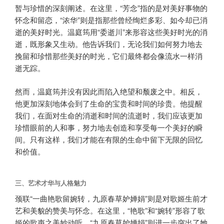
暂与珍惜的深刻阐述。在这里，“芳念”指的是对美好事物的
怀念和留恋，“浓华”则是指那些曾经绚烂多彩、如今却已消
逝的美好时光。温庭筠用“委逝川”来形容这些美好时光的消
逝，既形象又生动。他告诉我们，无论我们如何努力地去
挽留和珍惜那些美好的时光，它们最终都会像流水一样消
逝无踪。
然而，温庭筠并没有因此而陷入绝望和颓废之中。相反，
他更加深刻地体会到了生命的宝贵和时间的珍贵。他提醒
我们，在面对生命的消逝和时间的流逝时，我们应该更加
珍惜眼前的人和事，努力地去创造和享受每一个美好的瞬
间。只有这样，我们才能在有限的生命中留下无限的回忆
和价值。
三、艺术才华与人格魅力
颈联“一曲艳歌留婉转，九原春草妒婵娟”则是对歌姬生前才
艺和美貌的赞美与怀念。在这里，“艳歌”和“婉转”形容了歌
姬的歌声之美妙动听，“九原春草妒婵娟”则进一步突出了她