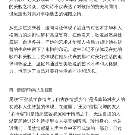
的美貌之出众。这句诗不仅表达了对歌姬的赞美与同情，
也流露出对美好事物逝去的惋惜之情。
从更深层次来看，这句诗还体现了温庭筠对艺术才华和人
格魅力的深刻理解和高度赞赏。在他看来，歌姬虽然身处
底层、命运多舛，但她的艺术才华和人格魅力却让她在短
暂的生命中留下了永恒的印记。这种印记不仅体现在她的
歌声和美貌上，更体现在她所代表的那种对美好生活的追
求和热爱上。温庭筠通过赞美歌姬的艺术才华和人格魅
力，也表达了自己对美好生活的向往和追求。
四、情感节制与人生智慧
尾联“王孙莫学多情客，自古多情损少年”是温庭筠对友人的
劝诫和人生智慧的体现。在这里，“王孙”借指飞卿的友人，
“多情客”则是指那些容易沉溺于情感之中、无法自拔的人。
温庭筠通过这句诗提醒友人要节制情感、珍惜身心。他告
诉我们，虽然情感是人类生命中不可或缺的一部分，但过