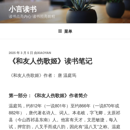
跳
小言读书
至
读书点亮内心 读书照亮前程
内
容
菜单
发
2025 年 3 月 5 日
由
XIAOYAN
布
《和友人伤歌姬》读书笔记
于
《和友人伤歌姬》作者： 唐 温庭筠
第一部分：《和友人伤歌姬》作者简介
温庭筠，约812年（一说801年）至约866年（一说870年或
882年），唐代著名诗人、词人。本名岐，字飞卿，太原祁
县（今山西祁县东南）人。他富有天才，文思敏捷，每入
试，押官韵，八叉手而成八韵，因此有“温八叉”之称。温庭