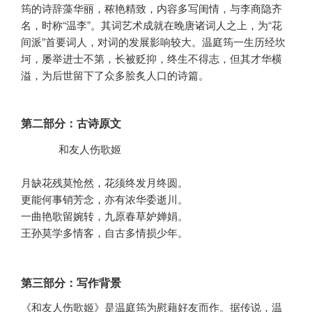
筠的诗辞藻华丽，秾艳精致，内容多写闺情，与李商隐齐
名，时称“温李”。其词艺术成就在晚唐诸词人之上，为“花
间派”首要词人，对词的发展影响较大。温庭筠一生历经坎
坷，屡举进士不第，长被贬抑，终生不得志，但其才华横
溢，为后世留下了众多脍炙人口的诗篇。
第二部分：古诗原文
      和友人伤歌姬

月缺花残莫怆然，花须终发月终圆。

更能何事销芳念，亦有浓华委逝川。

一曲艳歌留婉转，九原春草妒婵娟。

王孙莫学多情客，自古多情损少年。
第三部分：写作背景
《和友人伤歌姬》是温庭筠为慰藉好友而作。据传说，温