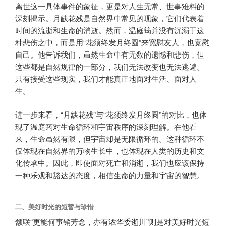
离世这一具体事件的象征，更是对人生无常、世事难料的
深刻揭示。月缺花残是自然界中常见的现象，它们代表着
时间的流逝和生命的消逝。然而，温庭筠并没有沉溺于这
种悲伤之中，而是用“花须终发月终圆”来宽慰友人，也宽慰
自己。他告诉我们，虽然生命中有无数的遗憾和悲伤，但
这些都是自然规律的一部分，我们无法改变也无法逃避。
只有接受这些现实，我们才能真正地面对生活、面对人
生。
进一步来看，“月缺花残”与“花须终发月终圆”的对比，也体
现了温庭筠对生命循环和宇宙秩序的深刻理解。在他看
来，生命虽然有限，但宇宙却是无限循环的。这种循环不
仅体现在自然界的万物生长中，也体现在人类的历史和文
化传承中。因此，即使面对死亡和消逝，我们也应该保持
一种乐观和豁达的态度，相信生命的力量和宇宙的智慧。
二、美好时光的短暂与珍惜
颔联“更能何事销芳念，亦有浓华委逝川”则是对美好时光短