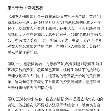
第五部分：诗词赏析
《和友人伤歌姬》是一首充满深情与哲理的诗篇。首联“月
缺花残莫怆然，花须终发月终圆”以自然现象来比喻人生的
起伏，劝慰友人不要过于悲伤，花开花落、月圆月缺是自
然规律，人生亦是如此，总有起有落。颔联“更能何事销芳
念，亦有浓华委逝川”进一步深化了这一主题，表达了作者
对友人悼念歌姬之情的理解，同时暗示人生短暂，美好的
时光总是转瞬即逝。
颈联“一曲艳歌留婉转，九原春草妒婵娟”则是对歌姬生前才
艺和美貌的赞美。歌姬虽已离世，但她生前留下的婉转歌
声却永远留在人们心中，连墓地的青草都嫉妒她的美丽容
颜。这两句诗不仅表达了对歌姬的赞美与同情，也流露出
对美好事物逝去的惋惜之情。
尾联“王孙莫学多情客，自古多情损少年”是温庭筠对友人的
劝诫。他提醒友人不要过多沉溺于情感之中，以免伤害自
己。自古以来，多情之人往往最易受伤，温庭筠希望友人