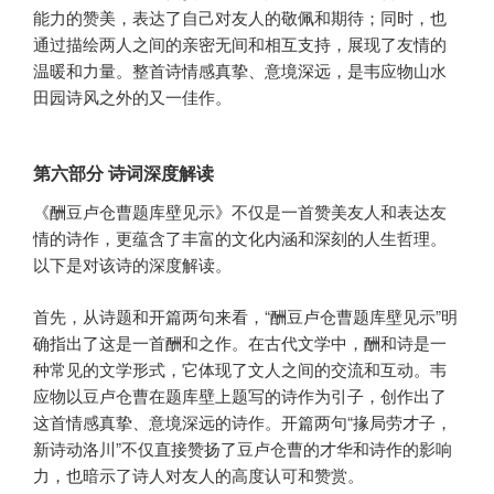
能力的赞美，表达了自己对友人的敬佩和期待；同时，也
通过描绘两人之间的亲密无间和相互支持，展现了友情的
温暖和力量。整首诗情感真挚、意境深远，是韦应物山水
田园诗风之外的又一佳作。
第六部分 诗词深度解读
《酬豆卢仓曹题库壁见示》不仅是一首赞美友人和表达友
情的诗作，更蕴含了丰富的文化内涵和深刻的人生哲理。
以下是对该诗的深度解读。
首先，从诗题和开篇两句来看，“酬豆卢仓曹题库壁见示”明
确指出了这是一首酬和之作。在古代文学中，酬和诗是一
种常见的文学形式，它体现了文人之间的交流和互动。韦
应物以豆卢仓曹在题库壁上题写的诗作为引子，创作出了
这首情感真挚、意境深远的诗作。开篇两句“掾局劳才子，
新诗动洛川”不仅直接赞扬了豆卢仓曹的才华和诗作的影响
力，也暗示了诗人对友人的高度认可和赞赏。