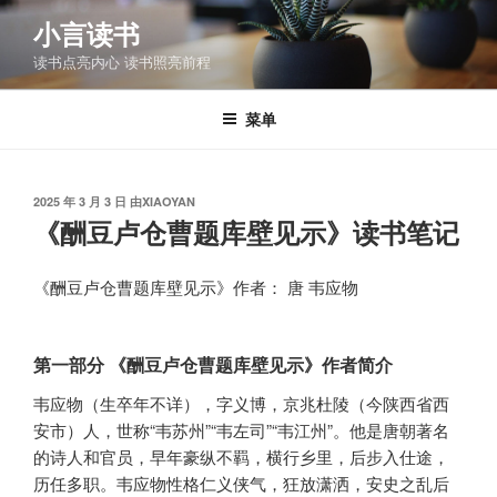
跳
小言读书
至
读书点亮内心 读书照亮前程
内
容
菜单
发
2025 年 3 月 3 日
由
XIAOYAN
布
《酬豆卢仓曹题库壁见示》读书笔记
于
《酬豆卢仓曹题库壁见示》作者： 唐 韦应物
第一部分 《酬豆卢仓曹题库壁见示》作者简介
韦应物（生卒年不详），字义博，京兆杜陵（今陕西省西
安市）人，世称“韦苏州”“韦左司”“韦江州”。他是唐朝著名
的诗人和官员，早年豪纵不羁，横行乡里，后步入仕途，
历任多职。韦应物性格仁义侠气，狂放潇洒，安史之乱后