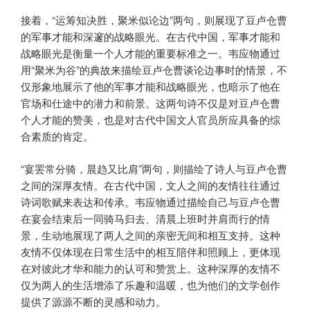
接着，“运筹知决胜，聚米似论边”两句，则展现了豆卢仓曹
的军事才能和深邃的战略眼光。在古代中国，军事才能和
战略眼光是衡量一个人才能的重要标准之一。韦应物通过
用“聚米为谷”的典故来描绘豆卢仓曹谈论边事时的情景，不
仅形象地展示了他的军事才能和战略眼光，也暗示了他在
官场和仕途中的潜力和前景。这两句诗不仅是对豆卢仓曹
个人才能的赞美，也是对古代中国文人官员所应具备的综
合素质的肯定。
“宴罢常分骑，晨趋又比肩”两句，则描绘了诗人与豆卢仓曹
之间的深厚友情。在古代中国，文人之间的友情往往通过
诗词歌赋来表达和传承。韦应物通过描绘自己与豆卢仓曹
在宴会结束后一同骑马归去、清晨上班时并肩而行的情
景，生动地展现了两人之间的亲密无间和相互支持。这种
友情不仅体现在日常生活中的相互陪伴和照顾上，更体现
在对彼此才华和能力的认可和赞赏上。这种深厚的友情不
仅为两人的生活增添了乐趣和温暖，也为他们的文学创作
提供了源源不断的灵感和动力。