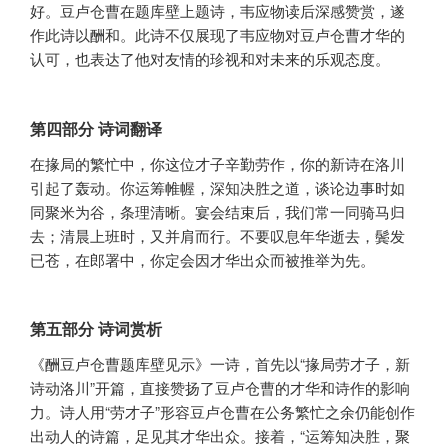
好。豆卢仓曹在题库壁上题诗，韦应物读后深感赞赏，遂
作此诗以酬和。此诗不仅展现了韦应物对豆卢仓曹才华的
认可，也表达了他对友情的珍视和对未来的乐观态度。
第四部分 诗词翻译
在掾局的繁忙中，你这位才子辛勤劳作，你的新诗在洛川
引起了轰动。你运筹帷幄，深知决胜之道，谈论边事时如
同聚米为谷，条理清晰。宴会结束后，我们常一同骑马归
去；清晨上班时，又并肩而行。不要叹息年华逝去，鬓发
已苍，在郎署中，你定会因才华出众而被推举为先。
第五部分 诗词赏析
《酬豆卢仓曹题库壁见示》一诗，首先以“掾局劳才子，新
诗动洛川”开篇，直接赞扬了豆卢仓曹的才华和诗作的影响
力。诗人用“劳才子”形容豆卢仓曹在公务繁忙之余仍能创作
出动人的诗篇，足见其才华出众。接着，“运筹知决胜，聚