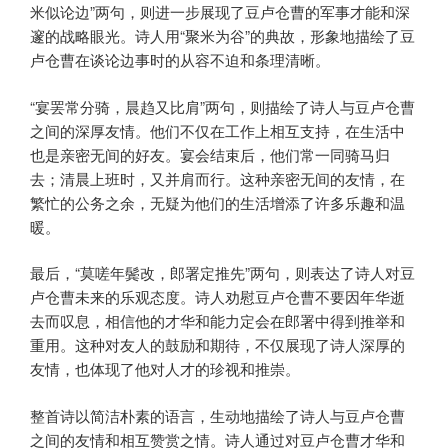
米似论边”两句，则进一步展现了豆卢仓曹的军事才能和深
邃的战略眼光。诗人用“聚米为谷”的典故，形象地描绘了豆
卢仓曹在谈论边事时的从容不迫和条理清晰。
“宴罢常分骑，晨趋又比肩”两句，则描绘了诗人与豆卢仓曹
之间的深厚友情。他们不仅在工作上相互支持，在生活中
也是亲密无间的好友。宴会结束后，他们常一同骑马归
去；清晨上班时，又并肩而行。这种亲密无间的友情，在
繁忙的公务之余，无疑为他们的生活增添了许多乐趣和温
暖。
最后，“莫嗟年鬓改，郎署定推先”两句，则表达了诗人对豆
卢仓曹未来的乐观态度。诗人劝慰豆卢仓曹不要因年华逝
去而叹息，相信他的才华和能力定会在郎署中得到推举和
重用。这种对友人的鼓励和期待，不仅展现了诗人深厚的
友情，也体现了他对人才的珍视和推崇。
整首诗以简洁朴素的语言，生动地描绘了诗人与豆卢仓曹
之间的友情和相互赞赏之情。诗人通过对豆卢仓曹才华和