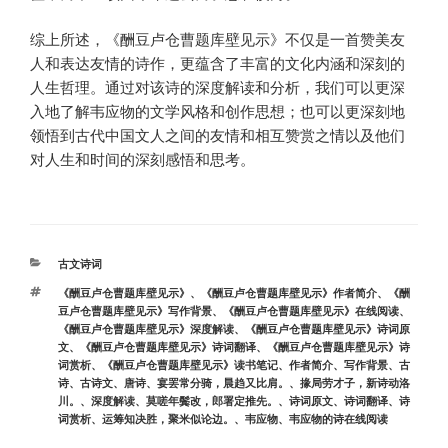
综上所述，《酬豆卢仓曹题库壁见示》不仅是一首赞美友
人和表达友情的诗作，更蕴含了丰富的文化内涵和深刻的
人生哲理。通过对该诗的深度解读和分析，我们可以更深
入地了解韦应物的文学风格和创作思想；也可以更深刻地
领悟到古代中国文人之间的友情和相互赞赏之情以及他们
对人生和时间的深刻感悟和思考。
分
古文诗词
类
标
《酬豆卢仓曹题库壁见示》
、
《酬豆卢仓曹题库壁见示》作者简介
、
《酬
签
豆卢仓曹题库壁见示》写作背景
、
《酬豆卢仓曹题库壁见示》在线阅读
、
《酬豆卢仓曹题库壁见示》深度解读
、
《酬豆卢仓曹题库壁见示》诗词原
文
、
《酬豆卢仓曹题库壁见示》诗词翻译
、
《酬豆卢仓曹题库壁见示》诗
词赏析
、
《酬豆卢仓曹题库壁见示》读书笔记
、
作者简介
、
写作背景
、
古
诗
、
古诗文
、
唐诗
、
宴罢常分骑，晨趋又比肩。
、
掾局劳才子，新诗动洛
川。
、
深度解读
、
莫嗟年鬓改，郎署定推先。
、
诗词原文
、
诗词翻译
、
诗
词赏析
、
运筹知决胜，聚米似论边。
、
韦应物
、
韦应物的诗在线阅读