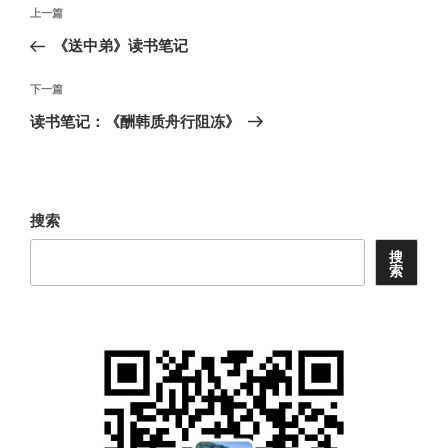
文
上
上一篇
章
一
《送中弟》读书笔记
导
篇
航
文
下
下一篇
章
一
读书笔记：《酬韩质舟行阻冻》
篇
文
章
搜索
搜
索