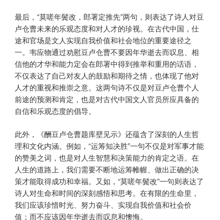
最后，“莫嗟年鬓改，郎署定推先”两句，则表达了诗人对豆
卢仓曹未来的乐观态度和对人才的珍视。在古代中国，仕
途和官场是文人实现自我价值和社会地位的重要途径之
一。韦应物通过劝慰豆卢仓曹不要因年华逝去而叹息、相
信他的才华和能力定会在郎署中得到推举和重用的话语，
不仅表达了自己对友人的鼓励和期待之情，也体现了他对
人才的重视和推崇之意。这两句诗不仅是对豆卢仓曹个人
前途的预测和肯定，也是对古代中国文人官员所应具备的
自信和乐观态度的倡导。
此外，《酬豆卢仓曹题库壁见示》还蕴含了深刻的人生哲
理和文化内涵。例如，“运筹知决胜”一句不仅是对军事才能
的赞美之词，也是对人生智慧和决策能力的肯定之语。在
人生的道路上，我们需要不断地运筹帷幄、做出正确的决
策才能取得成功和幸福。又如，“莫嗟年鬓改”一句则表达了
诗人对生命和时间的深刻感悟和思考。在有限的生命里，
我们应该珍惜时光、努力奋斗、实现自我价值和社会价
值；而不应该因年华逝去而叹息和懊悔。