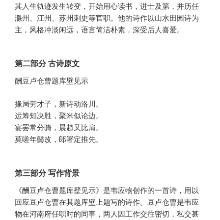
其人生轨迹发生转变，开始用心读书，进士及第，并历任
滁州、江州、苏州刺史等官职。他的诗作以山水田园诗为
主，风格冲淡闲远，语言简洁朴素，深受后人喜爱。
第二部分 古诗原文
酬豆卢仓曹题库壁见示
掾局劳才子，新诗动洛川。
运筹知决胜，聚米似论边。
宴罢常分骑，晨趋又比肩。
莫嗟年鬓改，郎署定推先。
第三部分 写作背景
《酬豆卢仓曹题库壁见示》是韦应物创作的一首诗，用以
回应豆卢仓曹在其题库壁上题写的诗作。豆卢仓曹是韦应
物在河南府任职时的同事，两人因工作交往密切，私交甚