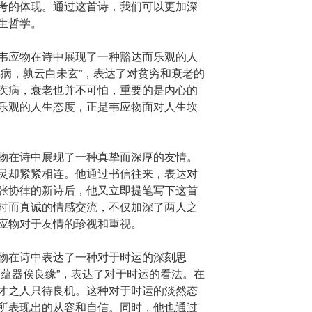
考的体现。通过这首诗，我们可以更加深
生哲学。
韦应物在诗中展现了一种豁达而乐观的人
非病，孰云白未玄”，表达了对贫穷和衰老的
疾病，衰老也并不可怕，重要的是内心的
乐观的人生态度，正是韦应物面对人生坎
物在诗中展现了一种真挚而深厚的友情。
灵却紧紧相连。他通过书信往来，表达对
张协律的新诗后，他又立即提笔写下这首
时而真诚的情感交流，不仅加深了两人之
应物对于友情的珍视和重视。
物在诗中表达了一种对于时运的深刻思
，蕴器俟良缘”，表达了对于时运的看法。在
才之人只待良机。这种对于时运的淡然态
所表现出的从容和自信。同时，他也通过