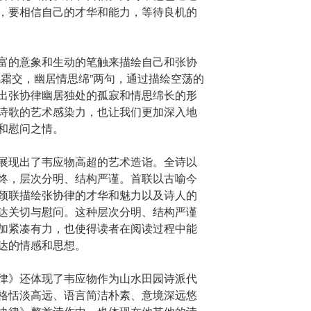
，要相信自己的才华和能力，等待良机的
富的意象和生动的笔触来描绘自己和张协
风霜交，幽居情思绵”两句，通过描绘空荡的
出张协律幽居独处的孤寂和情思绵长的形
诗歌的艺术感染力，也让我们更加深入地
和慰问之情。
展现出了韦应物高超的艺术造诣。全诗以
终，层次分明、结构严谨。首联以古喻今
颈联描绘张协律的才华和魅力以及诗人的
达关切与慰问。这种层次分明、结构严谨
加紧凑有力，也使得读者在阅读过程中能
达的情感和思想。
律》还体现了韦应物作为山水田园诗派代
格恬淡高远、语言简洁朴素、意境深远悠