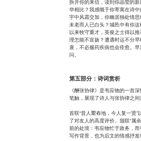
拆开你的来信，读到你晶莹的新
华相比？我感慨于你寄寓在诗中
宇中风霜交加，你幽居独处情思
未老而人已白头？城邑中有你这
以来牧守重才，英俊之士得以推
理怎能不宣扬？遭遇时运不分早
衰，不必服药疾病也会痊愈。早
问。
第五部分：诗词赏析
《酬张协律》是韦应物的一首深
笔触，展现了诗人与张协律之间
首联“昔人鬻舂地，今人复一贤
了对友人的高度评价。颔联“属
前的处境：韦应物忙于政务，而
写作背景，也为后文的情感抒发