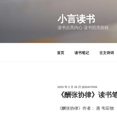
跳
至
小言读书
内
容
读书点亮内心 读书照亮前程
首页
读书笔记
古文诗词
发
2025 年 2 月 26 日
由
XIAOYAN
布
《酬张协律》读书
于
《酬张协律》作者： 唐 韦应物