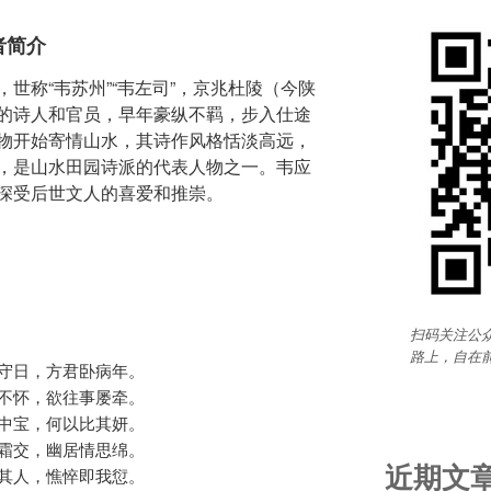
者简介
世称“韦苏州”“韦左司”，京兆杜陵（今陕
的诗人和官员，早年豪纵不羁，步入仕途
物开始寄情山水，其诗作风格恬淡高远，
，是山水田园诗派的代表人物之一。韦应
深受后世文人的喜爱和推崇。
扫码关注公众
路上，自在
守日，方君卧病年。

不怀，欲往事屡牵。

中宝，何以比其妍。

霜交，幽居情思绵。

近期文
其人，憔悴即我愆。
