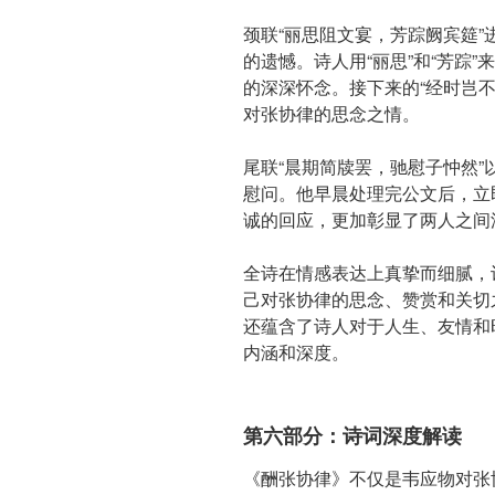
颈联“丽思阻文宴，芳踪阙宾筵
的遗憾。诗人用“丽思”和“芳踪
的深深怀念。接下来的“经时岂
对张协律的思念之情。
尾联“晨期简牍罢，驰慰子忡然
慰问。他早晨处理完公文后，立
诚的回应，更加彰显了两人之间
全诗在情感表达上真挚而细腻，
己对张协律的思念、赞赏和关切
还蕴含了诗人对于人生、友情和
内涵和深度。
第六部分：诗词深度解读
《酬张协律》不仅是韦应物对张