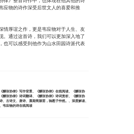
协律》整首诗作中，也体现在他其他的诗
韦应物的诗作深受后世文人的喜爱和推
深情厚谊之作，更是韦应物对于人生、友
现。通过这首诗，我们可以更加深入地了
，也可以感受到他作为山水田园诗派代表
《酬张协律》写作背景
、
《酬张协律》在线阅读
、
《酬张协
《酬张协律》诗词翻译
、
《酬张协律》诗词赏析
、
《酬张协
诗
、
古诗文
、
唐诗
、
晨期简牍罢，驰慰子忡然。
、
深度解读
、
、
韦应物的诗在线阅读