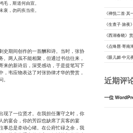
鸿毛，斯道何由宣。

未衰，勿药疾当痊。

《禅悦二首·其
《生查子·旅夜
《西湖春晓》
《点绛唇·寄南
刺史期间创作的一首酬和诗。当时，张协
《眼儿媚·中元
务。两人虽不能相聚，但通过书信往来，
寄来的新诗后，深受感动，于是提笔写下
中，韦应物表达了对张协律才华的赞赏，
近期评
问。
一位 WordPr
出现了一位贤才。在我担任藩守之时，你
人的宴会，你的芳踪也缺席了宾客的宴
往事总是牵动心绪。在公府忙碌之余，我