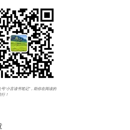
号“小言读书笔记”，助你在阅读的
前行
！
章