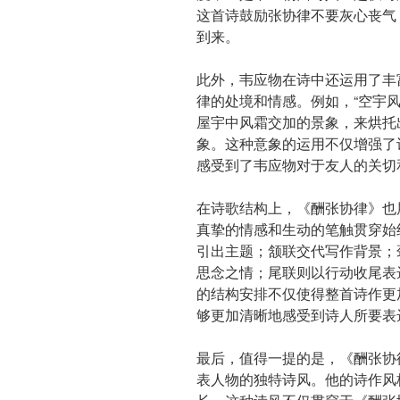
这首诗鼓励张协律不要灰心丧气
到来。
此外，韦应物在诗中还运用了丰
律的处境和情感。例如，“空宇
屋宇中风霜交加的景象，来烘托
象。这种意象的运用不仅增强了
感受到了韦应物对于友人的关切
在诗歌结构上，《酬张协律》也
真挚的情感和生动的笔触贯穿始
引出主题；颔联交代写作背景；
思念之情；尾联则以行动收尾表
的结构安排不仅使得整首诗作更
够更加清晰地感受到诗人所要表
最后，值得一提的是，《酬张协
表人物的独特诗风。他的诗作风