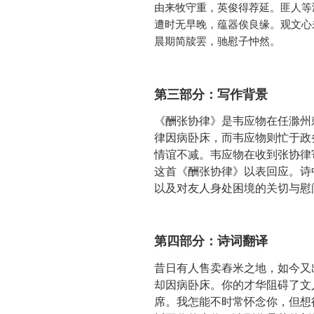
由来牧守重，英俊得荐延。匪人等
遭时无早晚，蕴器俟良缘。观文心
晨期简牍罢，驰慰子忡然。
第三部分：写作背景
《酬张协律》是韦应物在任滁州
律因病卧床，而韦应物则忙于政
情谊不减。韦应物在收到张协律
这首《酬张协律》以表回应。诗
以及对友人身处困境的关切与慰
第四部分：诗词翻译
昔日有人售卖舂米之地，如今又
却因病卧床。你的才华阻碍了文
席。我怎能不时常怀念你，但想