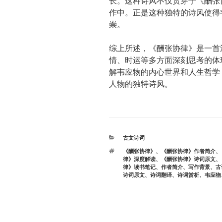
长。这种诗风不仅贯穿于《酬张
作中。正是这种独特的诗风使得
崇。
综上所述，《酬张协律》是一首
情、时运等多方面深刻思考的体
解韦应物的内心世界和人生哲学
人物的独特诗风。
分
古文诗词
类
标
《酬张协律》
、
《酬张协律》作者简介
、
签
律》深度解读
、
《酬张协律》诗词原文
、
律》读书笔记
、
作者简介
、
写作背景
、
古
诗词原文
、
诗词翻译
、
诗词赏析
、
韦应物