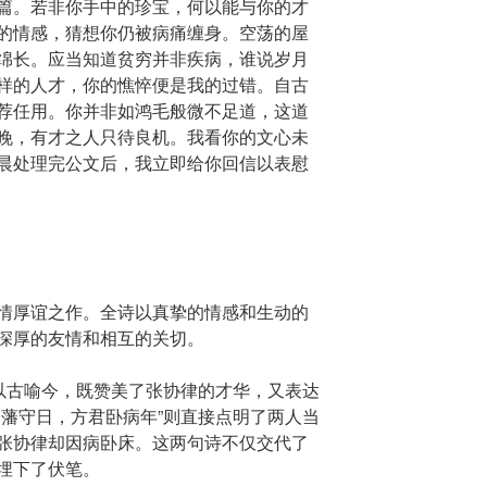
篇。若非你手中的珍宝，何以能与你的才
的情感，猜想你仍被病痛缠身。空荡的屋
绵长。应当知道贫穷并非疾病，谁说岁月
样的人才，你的憔悴便是我的过错。自古
荐任用。你并非如鸿毛般微不足道，这道
晚，有才之人只待良机。我看你的文心未
晨处理完公文后，我立即给你回信以表慰
情厚谊之作。全诗以真挚的情感和生动的
深厚的友情和相互的关切。
”以古喻今，既赞美了张协律的才华，又表达
余藩守日，方君卧病年”则直接点明了两人当
张协律却因病卧床。这两句诗不仅交代了
埋下了伏笔。