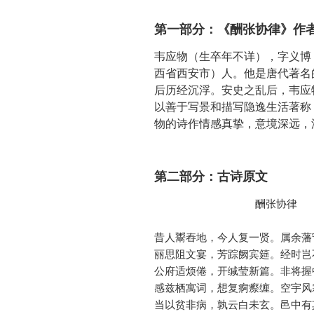
第一部分：《酬张协律》作
韦应物（生卒年不详），字义博，
西省西安市）人。他是唐代著名
后历经沉浮。安史之乱后，韦应
以善于写景和描写隐逸生活著称
物的诗作情感真挚，意境深远，
第二部分：古诗原文
                酬张协律 

昔人鬻舂地，今人复一贤。属余藩
丽思阻文宴，芳踪阙宾筵。经时岂
公府适烦倦，开缄莹新篇。非将握
感兹栖寓词，想复痾瘵缠。空宇风
当以贫非病，孰云白未玄。邑中有