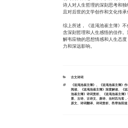
诗人对人生哲理的深刻思考和独
且对后世的文学创作和文化传承
综上所述，《送渑池崔主簿》不
含深刻哲理和人生感悟的佳作。
解韦应物的思想情感和人生态度
力和深远影响。
分
古文诗词
类
标
《送渑池崔主簿》
、
《送渑池崔主簿》作
签
阅读
、
《送渑池崔主簿》深度解读
、
《送
池崔主簿》诗词赏析
、
《送渑池崔主簿》
景
、
古诗
、
古诗文
、
唐诗
、
当时匹马客，
原文
、
诗词翻译
、
诗词赏析
、
邑带洛阳道