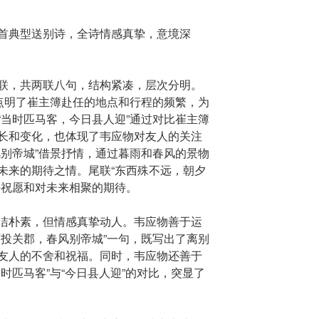
首典型送别诗，全诗情感真挚，意境深
联，共两联八句，结构紧凑，层次分明。
”点明了崔主簿赴任的地点和行程的频繁，为
“当时匹马客，今日县人迎”通过对比崔主簿
长和变化，也体现了韦应物对友人的关注
风别帝城”借景抒情，通过暮雨和春风的景物
未来的期待之情。尾联“东西殊不远，朝夕
好祝愿和对未来相聚的期待。
洁朴素，但情感真挚动人。韦应物善于运
雨投关郡，春风别帝城”一句，既写出了离别
友人的不舍和祝福。同时，韦应物还善于
时匹马客”与“今日县人迎”的对比，突显了