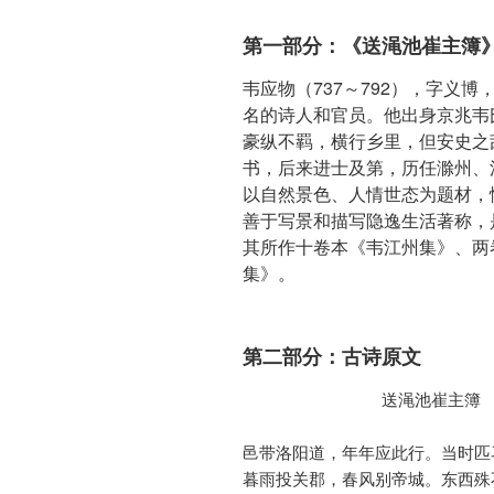
第一部分：《送渑池崔主簿
韦应物（737～792），字义博，
名的诗人和官员。他出身京兆韦
豪纵不羁，横行乡里，但安史之
书，后来进士及第，历任滁州、
以自然景色、人情世态为题材，
善于写景和描写隐逸生活著称，
其所作十卷本《韦江州集》、两
集》。
第二部分：古诗原文
              送渑池崔主簿

邑带洛阳道，年年应此行。当时匹
暮雨投关郡，春风别帝城。东西殊