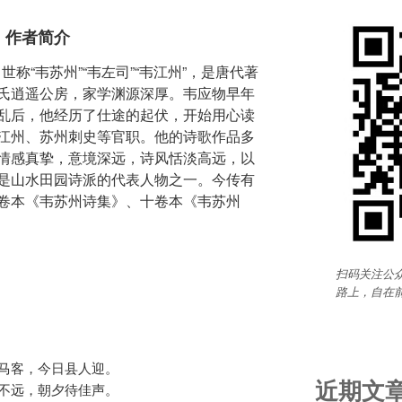
》作者简介
世称“韦苏州”“韦左司”“韦江州”，是唐代著
氏逍遥公房，家学渊源深厚。韦应物早年
乱后，他经历了仕途的起伏，开始用心读
江州、苏州刺史等官职。他的诗歌作品多
情感真挚，意境深远，诗风恬淡高远，以
是山水田园诗派的代表人物之一。今传有
卷本《韦苏州诗集》、十卷本《韦苏州
扫码关注公众
路上，自在
马客，今日县人迎。

近期文
不远，朝夕待佳声。