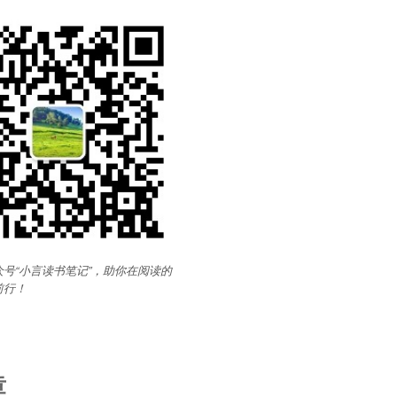
号“小言读书笔记”，助你在阅读的
前行
！
章