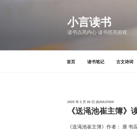
跳
至
小言读书
内
容
读书点亮内心 读书照亮前程
首页
读书笔记
古文诗词
发
2025 年 2 月 26 日
由
XIAOYAN
布
《送渑池崔主簿》
于
《送渑池崔主簿》作者： 唐 韦