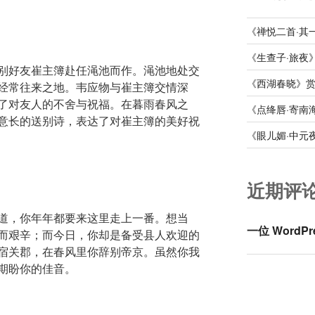
《禅悦二首·其
《生查子·旅夜
别好友崔主簿赴任渑池而作。渑池地处交
《西湖春晓》
经常往来之地。韦应物与崔主簿交情深
了对友人的不舍与祝福。在暮雨春风之
《点绛唇·寄南
意长的送别诗，表达了对崔主簿的美好祝
《眼儿媚·中元
近期评
道，你年年都要来这里走上一番。想当
一位 WordPr
而艰辛；而今日，你却是备受县人欢迎的
宿关郡，在春风里你辞别帝京。虽然你我
期盼你的佳音。