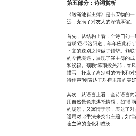
第五部分：诗词赏析
《送渑池崔主簿》是韦应物的一
远，充满了对友人的深情厚谊。
首先，从结构上看，全诗四句一
首联“邑带洛阳道，年年应此行
下文的送别之情做了铺垫。颔联
的今昔境遇，展现了崔主簿的成
和祝福。颈联“暮雨投关郡，春
描写，抒发了离别时的惆怅和对
待佳声”则表达了对崔主簿的美
其次，从语言上看，全诗语言简
用自然景色来烘托情感，如“暮
的场景，又寓情于景，表达了对
运用对比手法来突出主题，如“当
崔主簿的变化和成长。