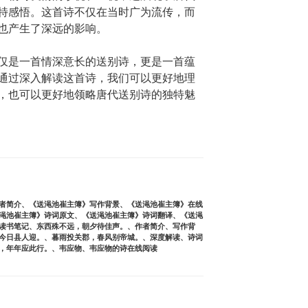
特感悟。这首诗不仅在当时广为流传，而
也产生了深远的影响。
仅是一首情深意长的送别诗，更是一首蕴
通过深入解读这首诗，我们可以更好地理
，也可以更好地领略唐代送别诗的独特魅
者简介
、
《送渑池崔主簿》写作背景
、
《送渑池崔主簿》在线
渑池崔主簿》诗词原文
、
《送渑池崔主簿》诗词翻译
、
《送渑
读书笔记
、
东西殊不远，朝夕待佳声。
、
作者简介
、
写作背
今日县人迎。
、
暮雨投关郡，春风别帝城。
、
深度解读
、
诗词
，年年应此行。
、
韦应物
、
韦应物的诗在线阅读