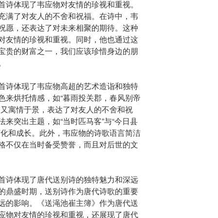
首诗体现了韦应物对友情的珍视和重视。
充满了对友人的不舍和祝福。在诗中，韦
祝愿，还表达了对未来相聚的期待。这种
对友情的珍视和重视。同时，他也通过这
宝贵的财富之一，我们应该珍惜身边的朋
。
首诗体现了韦应物高超的艺术造诣和独特
色来烘托情感，如“暮雨投关郡，春风别帝
，又寓情于景，表达了对友人的不舍和祝
来突出主题，如“当时匹马客”与“今日县
变化和成长。此外，韦应物的诗歌语言简洁
格不仅在当时备受赞誉，而且对后世的文
首诗体现了唐代送别诗的独特魅力和深远
的鼎盛时期，送别诗作为唐代诗歌的重要
远的影响。《送渑池崔主簿》作为唐代送
应物对友情的珍视和重视，还展现了唐代