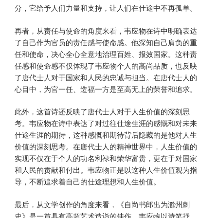
分，它给予人们力量和支持，让人们在仕途中不再孤单。
再者，从责任与使命的角度来看，韦应物在诗中明确表达
了自己作为官员的责任感与使命感。他深知自己肩负的重
任和使命，决心全心全意地治理百姓、报效国家。这种责
任感和使命感不仅体现了韦应物个人的高尚品质，也反映
了唐代士人对于国家和人民的忠诚与担当。在唐代士人的
心目中，为官一任、造福一方是至高无上的荣誉和追求。
此外，这首诗还反映了唐代士人对于人生价值的深刻思
考。韦应物在诗中表达了对过往仕途生涯的感慨和对未来
仕途生涯的期待，这种感慨和期待背后隐藏的是他对人生
价值的深刻思考。在唐代士人的精神世界中，人生价值的
实现不仅在于个人的功名利禄和荣华富贵，更在于对国家
和人民的贡献和付出。韦应物正是以这种人生价值观为指
导，不断追求着自己的仕途理想和人生价值。
最后，从文学创作的角度来看，《自尚书郎出为滁州刺
史》是一首具有高超艺术造诣的佳作。韦应物以诗笔抒