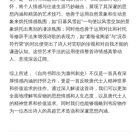
怀，将个人情感与仕途生涯巧妙融合，展现了其深邃的思
想内涵和精湛的艺术技巧。他善于运用自然景象和生动意
象来烘托情感氛围，如“日暮风雪起”一句便以风雪交加的景
象烘托出离别的凄凉氛围；同时他也善于运用对比和衬托
等修辞手法来增强诗歌的表现力，如“素惭省阁姿”与“况忝
符竹荣”的对比便突出了诗人对官职的珍视和对自我才能的
谦逊认知。这些艺术手法的运用使得整首诗情感真挚动
人、意境深远辽阔。
综上所述，《自尚书郎出为滁州刺史》不仅是一首具有深
厚情感内涵的抒怀之作，更是一首反映唐代士人精神世界
和价值追求的佳作。通过深入解读这首诗，我们可以更加
全面地理解韦应物的思想情感和人生态度，以及唐代士人
的精神世界和价值追求。同时我们也能够领略到韦应物作
为一位杰出诗人的高超艺术造诣和深邃思想内涵。