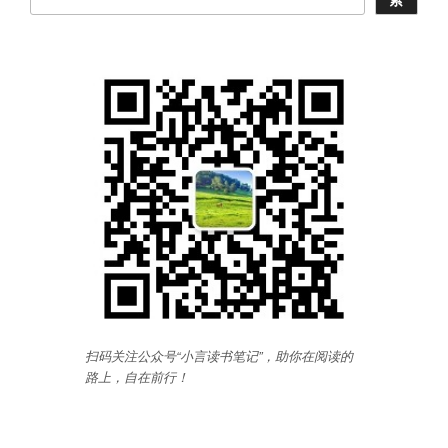
扫码关注公众号“小言读书笔记”，助你在阅读的
路上，自在前行
！