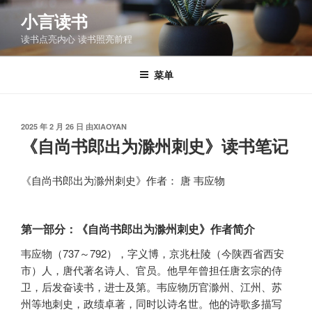
跳
小言读书
至
读书点亮内心 读书照亮前程
内
容
菜单
发
2025 年 2 月 26 日
由
XIAOYAN
布
《自尚书郎出为滁州刺史》读书笔记
于
《自尚书郎出为滁州刺史》作者： 唐 韦应物
第一部分：《自尚书郎出为滁州刺史》作者简介
韦应物（737～792），字义博，京兆杜陵（今陕西省西安
市）人，唐代著名诗人、官员。他早年曾担任唐玄宗的侍
卫，后发奋读书，进士及第。韦应物历官滁州、江州、苏
州等地刺史，政绩卓著，同时以诗名世。他的诗歌多描写