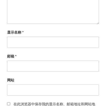
显示名称
*
邮箱
*
网站
在此浏览器中保存我的显示名称、邮箱地址和网站地