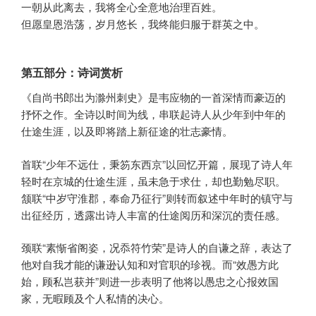
一朝从此离去，我将全心全意地治理百姓。
但愿皇恩浩荡，岁月悠长，我终能归服于群英之中。
第五部分：诗词赏析
《自尚书郎出为滁州刺史》是韦应物的一首深情而豪迈的
抒怀之作。全诗以时间为线，串联起诗人从少年到中年的
仕途生涯，以及即将踏上新征途的壮志豪情。
首联“少年不远仕，秉笏东西京”以回忆开篇，展现了诗人年
轻时在京城的仕途生涯，虽未急于求仕，却也勤勉尽职。
颔联“中岁守淮郡，奉命乃征行”则转而叙述中年时的镇守与
出征经历，透露出诗人丰富的仕途阅历和深沉的责任感。
颈联“素惭省阁姿，况忝符竹荣”是诗人的自谦之辞，表达了
他对自我才能的谦逊认知和对官职的珍视。而“效愚方此
始，顾私岂获并”则进一步表明了他将以愚忠之心报效国
家，无暇顾及个人私情的决心。