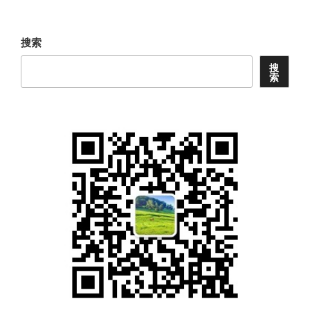
文
章
搜索
搜
索