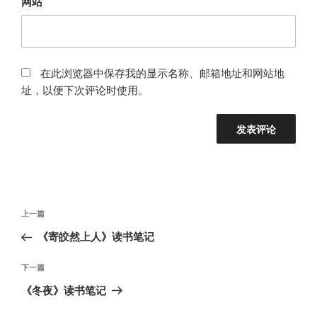
网站
在此浏览器中保存我的显示名称、邮箱地址和网站地
址，以便下次评论时使用。
文
上
上一篇
章
一
《寄皎然上人》读书笔记
导
篇
航
文
下
下一篇
章
一
《冬夜》读书笔记
篇