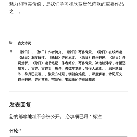
魅力和审美价值，是我们学习和欣赏唐代诗歌的重要作品
之一。
分
古文诗词
类
标
《除日》
、
《除日》作者简介
、
《除日》写作背景
、
《除日》在线阅读
、
签
《除日》深度解读
、
《除日》诗词原文
、
《除日》诗词翻译
、
《除日》诗
词赏析
、
《除日》读书笔记
、
作者简介
、
写作背景
、
冰池始泮绿，梅援还
飘素。
、
古诗
、
古诗文
、
唐诗
、
忽惊年复新，独恨人成故。
、
思怀耿如
昨，季月已云暮。
、
淑景方转延，朝朝自难度。
、
深度解读
、
诗词原文
、
诗词翻译
、
诗词赏析
、
韦应物
、
韦应物的诗在线阅读
发表回复
您的邮箱地址不会被公开。
必填项已用
*
标注
评论
*