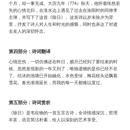
个月，却一事无成。大历九年（774）秋天，他怀着怅然若
失的心情北归，在淮水边上遇见了过去在洛阳时的同僚李
主簿，并写下了这首《除日》。这首诗以岁末除夕为背
景，抒发了诗人对人生和时光的感慨，同时也表达了对逝
去友人的深切怀念。
第四部分：诗词翻译
心情悲伤，一切仿佛还在昨日，腊月已经到了要结束的时
候。忽然发现新的一年又到了，唯独遗憾的是你已经不在
了。结冰的池塘已开始融化，水色变绿，梅花枝头还飘着
雪花。春光渐渐延长，而我的每一天都难以度过。
第五部分：诗词赏析
《除日》是韦应物的一首五言古诗，全诗情感深沉，哲理
丰富，语言简洁朴素，给人以深刻的艺术享受。