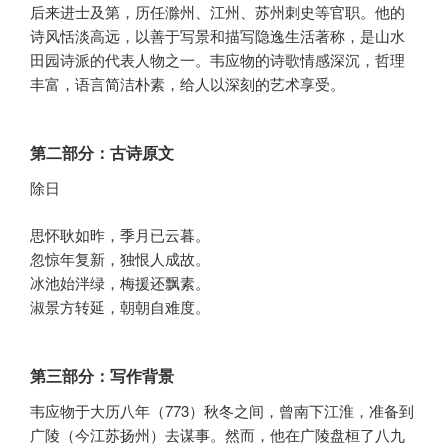
后来进士及第，历任滁州、江州、苏州刺史等官职。他的
诗风恬淡高远，以善于写景和描写隐逸生活著称，是山水
田园诗派的代表人物之一。韦应物的诗歌情感深沉，哲理
丰富，语言简洁朴素，给人以深刻的艺术享受。
第二部分：古诗原文
除日
思怀耿如昨，季月已云暮。
忽惊年复新，独恨人成故。
冰池始泮绿，梅援还飘素。
淑景方转延，朝朝自难度。
第三部分：写作背景
韦应物于大历八年（773）秋冬之间，曾南下江淮，准备到
广陵（今江苏扬州）去谋事。然而，他在广陵盘桓了八九