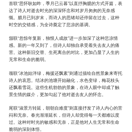
首联“思怀耿如昨，季月已云暮”以直抒胸臆的方式开篇，表
达了诗人对逝去时光的深深怀念和对岁月匆匆的无奈感
慨。腊月已到岁末，而诗人的思绪却还停留在过去，这种
时空的交错感，为全诗奠定了悲凉的基调。
颔联“忽惊年复新，独恨人成故”进一步加深了这种悲凉情
感。新的一年又到了，但诗人却独自承受着失去友人的痛
苦。这种新旧交替、生死离合的对比，更加凸显了人生的
无常和生命的脆弱。
颈联“冰池始泮绿，梅援还飘素”则通过描绘自然景象来寄托
诗人的哀思。结冰的池塘开始融化，水色变绿，梅花枝头
还飘着雪花。这些生机勃勃的景象，在诗人眼中却成了触
景生情的媒介，更加勾起了他对逝去友人的怀念。
尾联“淑景方转延，朝朝自难度”则直接抒发了诗人内心的苦
闷和无奈。春光渐渐延长，但诗人却觉得每一天都难以度
过。这种对时光的敏感和无奈，正是他对人生无常和生命
脆弱的深刻体悟。