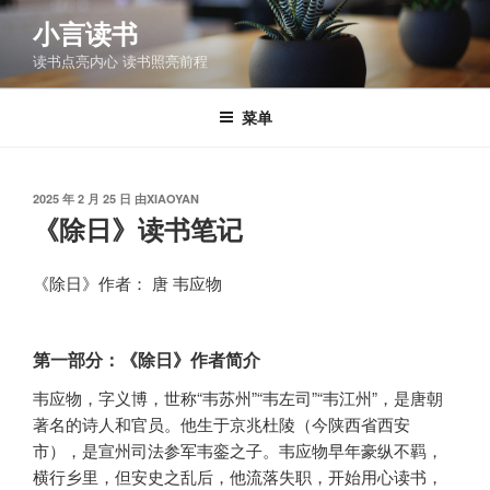
跳
小言读书
至
读书点亮内心 读书照亮前程
内
容
菜单
发
2025 年 2 月 25 日
由
XIAOYAN
布
《除日》读书笔记
于
《除日》作者： 唐 韦应物
第一部分：《除日》作者简介
韦应物，字义博，世称“韦苏州”“韦左司”“韦江州”，是唐朝
著名的诗人和官员。他生于京兆杜陵（今陕西省西安
市），是宣州司法参军韦銮之子。韦应物早年豪纵不羁，
横行乡里，但安史之乱后，他流落失职，开始用心读书，