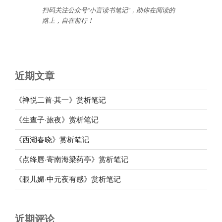
扫码关注公众号“小言读书笔记”，助你在阅读的
路上，自在前行
！
近期文章
《禅悦二首·其一》赏析笔记
《生查子·旅夜》赏析笔记
《西湖春晓》赏析笔记
《点绛唇·寄南海梁药亭》赏析笔记
《眼儿媚·中元夜有感》赏析笔记
近期评论