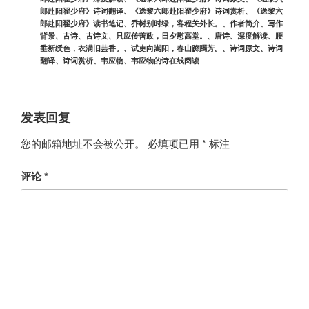
郎赴阳翟少府》诗词翻译
、
《送黎六郎赴阳翟少府》诗词赏析
、
《送黎六
郎赴阳翟少府》读书笔记
、
乔树别时绿，客程关外长。
、
作者简介
、
写作
背景
、
古诗
、
古诗文
、
只应传善政，日夕慰高堂。
、
唐诗
、
深度解读
、
腰
垂新绶色，衣满旧芸香。
、
试吏向嵩阳，春山踯躅芳。
、
诗词原文
、
诗词
翻译
、
诗词赏析
、
韦应物
、
韦应物的诗在线阅读
发表回复
您的邮箱地址不会被公开。
必填项已用
*
标注
评论
*