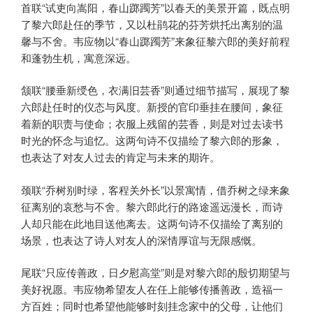
首联“试吏向嵩阳，春山踯躅芳”以春天的美景开篇，既点明
了黎六郎赴任的季节，又以杜鹃花的芬芳烘托出离别的温
馨与不舍。韦应物以“春山踯躅芳”来象征黎六郎的美好前程
和蓬勃生机，寓意深远。
颔联“腰垂新绶色，衣满旧芸香”则通过细节描写，展现了黎
六郎赴任时的仪态与风度。新授的官印垂挂在腰间，象征
着新的职责与使命；衣服上残留的芸香，则是对过去读书
时光的怀念与追忆。这两句诗不仅描绘了黎六郎的形象，
也表达了对友人过去的肯定与未来的期许。
颈联“乔树别时绿，客程关外长”以景寓情，借乔树之绿来象
征离别的哀愁与不舍。黎六郎此行的路途遥远漫长，而诗
人却只能在此地目送他离去。这两句诗不仅描绘了离别的
场景，也表达了诗人对友人的深情厚谊与无限感慨。
尾联“只应传善政，日夕慰高堂”则是对黎六郎的殷切期望与
美好祝愿。韦应物希望友人在任上能够传播善政，造福一
方百姓；同时也希望他能够时刻挂念家中的父母，让他们