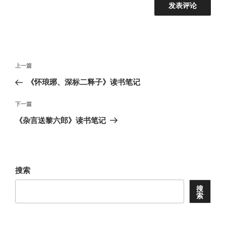
文
上
上一篇
章
一
《怀琅琊、深标二释子》读书笔记
导
篇
航
文
下
下一篇
章
一
《杂言送黎六郎》读书笔记
篇
文
章
搜索
搜
索