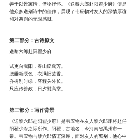
善于以景寓情，借物抒怀。《送黎六郎赴阳翟少府》便是
他众多送别诗中的佳作，展现了韦应物对友人的深情厚谊
和对离别的无限感慨。
第二部分：古诗原文
送黎六郎赴阳翟少府
试吏向嵩阳，春山踯躅芳。
腰垂新绶色，衣满旧芸香。
乔树别时绿，客程关外长。
只应传善政，日夕慰高堂。
第三部分：写作背景
《送黎六郎赴阳翟少府》是韦应物在友人黎六郎即将赴任
阳翟少府之际所作。阳翟，古地名，今河南省禹州市一
带。韦应物与黎六郎情谊深厚，面对友人的离别，他心中