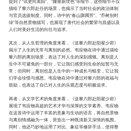
提到了“试吏向嵩阳”、“腰垂新绶色”等细节，这些细节不仅
描绘了黎六郎赴任的场景，也揭示了当时社会的政治体制
与官员选拔制度。同时，诗中的“春山踯躅芳”、“乔树别时
绿”等自然景物描写，也展现了唐代社会的繁荣与昌盛以及
人们对美好生活的向往与追求。
其次，从人生哲理的角度来看，《送黎六郎赴阳翟少府》
揭示了人生的无常与离别的必然。韦应物在诗中通过描绘
黎六郎的离别场景，表达了对人生的深刻感慨。离别是人
生中不可避免的一部分，它让我们感受到生命的短暂与无
常；但同时，离别也是人生中的一种成长与蜕变，它让我
们学会珍惜与感恩。韦应物在诗中通过对黎六郎的祝福与
鼓励，也表达了自己对人生的乐观态度与积极追求。
再者，从文学艺术的角度来看，《送黎六郎赴阳翟少府》
展现了韦应物高超的艺术才华与深厚的文学素养。韦应物
在这首诗中运用了丰富的意象与生动的语言，将自然景物
与离别情感融为一体，营造出一种既清新又深情的氛围。
同时，他还巧妙地运用了对比、象征等修辞手法，使得整