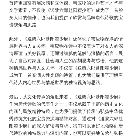
首诗更加富有层次感和立体感。韦应物的这种艺术才华与
文学素养，不仅使《送黎六郎赴阳翟少府》成为了一首脍
炙人口的佳作，也为我们提供了欣赏与品味唐代诗歌的宝
贵视角与思路。
此外，《送黎六郎赴阳翟少府》还体现了韦应物深厚的情
感世界与人文关怀。韦应物在诗中不仅表达了对友人的深
情厚谊与美好祝愿，还通过细腻的笔触与深情的语言，展
现了自己对家庭、社会与人生的深刻思考与感悟。他的这
种情感世界与人文关怀，不仅使《送黎六郎赴阳翟少府》
成为了一首充满人性光辉的诗篇，也为我们提供了理解唐
代诗人内心世界与情感世界的独特视角与思路。
最后，从文化传承的角度来看，《送黎六郎赴阳翟少府》
作为唐代诗歌的代表作之一，不仅承载了丰富的历史文化
内涵与民族精神特质，也为我们提供了传承与弘扬中华优
秀传统文化的宝贵资源与精神财富。通过对《送黎六郎赴
阳翟少府》的深入解读与赏析，我们可以更好地领略到唐
代诗歌的独特魅力与深刻内涵，也可以更好地传承与弘扬