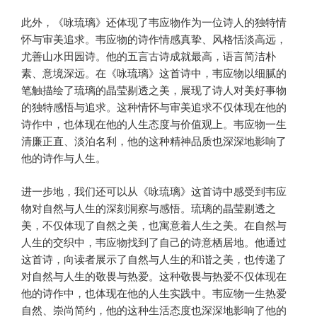
此外，《咏琉璃》还体现了韦应物作为一位诗人的独特情
怀与审美追求。韦应物的诗作情感真挚、风格恬淡高远，
尤善山水田园诗。他的五言古诗成就最高，语言简洁朴
素、意境深远。在《咏琉璃》这首诗中，韦应物以细腻的
笔触描绘了琉璃的晶莹剔透之美，展现了诗人对美好事物
的独特感悟与追求。这种情怀与审美追求不仅体现在他的
诗作中，也体现在他的人生态度与价值观上。韦应物一生
清廉正直、淡泊名利，他的这种精神品质也深深地影响了
他的诗作与人生。
进一步地，我们还可以从《咏琉璃》这首诗中感受到韦应
物对自然与人生的深刻洞察与感悟。琉璃的晶莹剔透之
美，不仅体现了自然之美，也寓意着人生之美。在自然与
人生的交织中，韦应物找到了自己的诗意栖居地。他通过
这首诗，向读者展示了自然与人生的和谐之美，也传递了
对自然与人生的敬畏与热爱。这种敬畏与热爱不仅体现在
他的诗作中，也体现在他的人生实践中。韦应物一生热爱
自然、崇尚简约，他的这种生活态度也深深地影响了他的