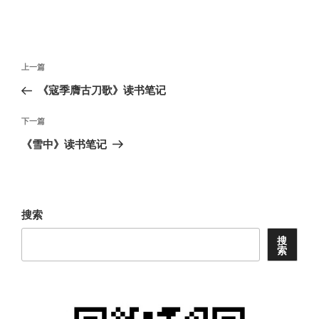
文
上
上一篇
章
一
《寇季膺古刀歌》读书笔记
导
篇
航
文
下
下一篇
章
一
《雪中》读书笔记
篇
文
章
搜索
搜
索