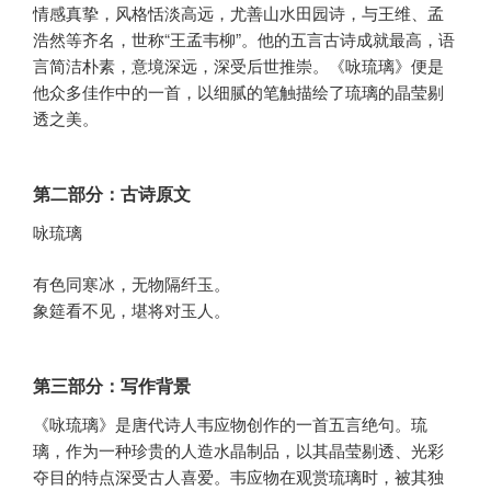
情感真挚，风格恬淡高远，尤善山水田园诗，与王维、孟
浩然等齐名，世称“王孟韦柳”。他的五言古诗成就最高，语
言简洁朴素，意境深远，深受后世推崇。《咏琉璃》便是
他众多佳作中的一首，以细腻的笔触描绘了琉璃的晶莹剔
透之美。
第二部分：古诗原文
咏琉璃
有色同寒冰，无物隔纤玉。
象筵看不见，堪将对玉人。
第三部分：写作背景
《咏琉璃》是唐代诗人韦应物创作的一首五言绝句。琉
璃，作为一种珍贵的人造水晶制品，以其晶莹剔透、光彩
夺目的特点深受古人喜爱。韦应物在观赏琉璃时，被其独