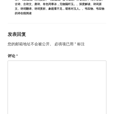
古诗
、
古诗文
、
唐诗
、
有色同寒冰，无物隔纤玉。
、
深度解读
、
诗词原
文
、
诗词翻译
、
诗词赏析
、
象筵看不见，堪将对玉人。
、
韦应物
、
韦应物
的诗在线阅读
发表回复
您的邮箱地址不会被公开。
必填项已用
*
标注
评论
*