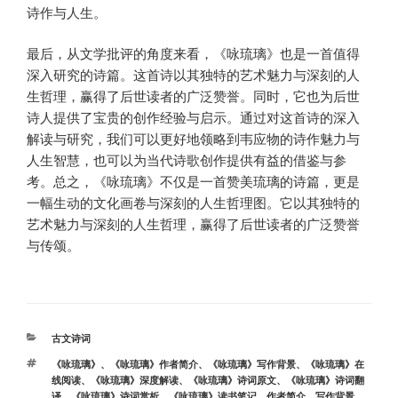
诗作与人生。
最后，从文学批评的角度来看，《咏琉璃》也是一首值得
深入研究的诗篇。这首诗以其独特的艺术魅力与深刻的人
生哲理，赢得了后世读者的广泛赞誉。同时，它也为后世
诗人提供了宝贵的创作经验与启示。通过对这首诗的深入
解读与研究，我们可以更好地领略到韦应物的诗作魅力与
人生智慧，也可以为当代诗歌创作提供有益的借鉴与参
考。总之，《咏琉璃》不仅是一首赞美琉璃的诗篇，更是
一幅生动的文化画卷与深刻的人生哲理图。它以其独特的
艺术魅力与深刻的人生哲理，赢得了后世读者的广泛赞誉
与传颂。
分
古文诗词
类
标
《咏琉璃》
、
《咏琉璃》作者简介
、
《咏琉璃》写作背景
、
《咏琉璃》在
签
线阅读
、
《咏琉璃》深度解读
、
《咏琉璃》诗词原文
、
《咏琉璃》诗词翻
译
、
《咏琉璃》诗词赏析
、
《咏琉璃》读书笔记
、
作者简介
、
写作背景
、