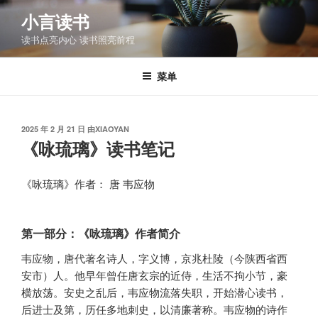
跳
小言读书
至
读书点亮内心 读书照亮前程
内
容
菜单
发
2025 年 2 月 21 日
由
XIAOYAN
布
《咏琉璃》读书笔记
于
《咏琉璃》作者： 唐 韦应物
第一部分：《咏琉璃》作者简介
韦应物，唐代著名诗人，字义博，京兆杜陵（今陕西省西
安市）人。他早年曾任唐玄宗的近侍，生活不拘小节，豪
横放荡。安史之乱后，韦应物流落失职，开始潜心读书，
后进士及第，历任多地刺史，以清廉著称。韦应物的诗作