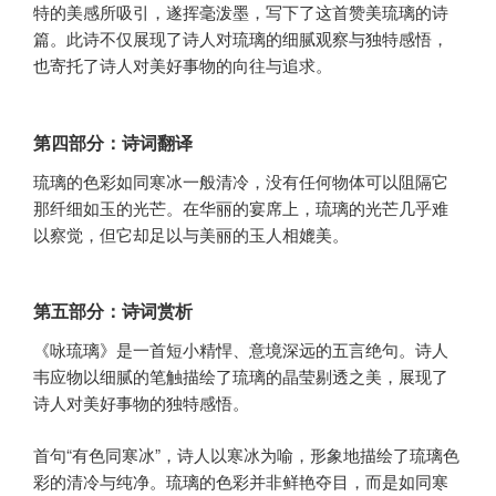
特的美感所吸引，遂挥毫泼墨，写下了这首赞美琉璃的诗
篇。此诗不仅展现了诗人对琉璃的细腻观察与独特感悟，
也寄托了诗人对美好事物的向往与追求。
第四部分：诗词翻译
琉璃的色彩如同寒冰一般清冷，没有任何物体可以阻隔它
那纤细如玉的光芒。在华丽的宴席上，琉璃的光芒几乎难
以察觉，但它却足以与美丽的玉人相媲美。
第五部分：诗词赏析
《咏琉璃》是一首短小精悍、意境深远的五言绝句。诗人
韦应物以细腻的笔触描绘了琉璃的晶莹剔透之美，展现了
诗人对美好事物的独特感悟。
首句“有色同寒冰”，诗人以寒冰为喻，形象地描绘了琉璃色
彩的清冷与纯净。琉璃的色彩并非鲜艳夺目，而是如同寒