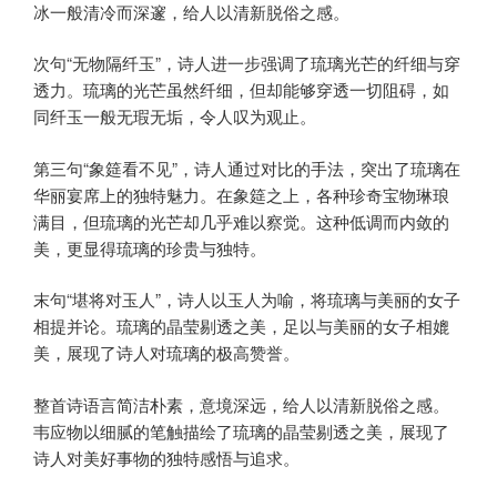
冰一般清冷而深邃，给人以清新脱俗之感。
次句“无物隔纤玉”，诗人进一步强调了琉璃光芒的纤细与穿
透力。琉璃的光芒虽然纤细，但却能够穿透一切阻碍，如
同纤玉一般无瑕无垢，令人叹为观止。
第三句“象筵看不见”，诗人通过对比的手法，突出了琉璃在
华丽宴席上的独特魅力。在象筵之上，各种珍奇宝物琳琅
满目，但琉璃的光芒却几乎难以察觉。这种低调而内敛的
美，更显得琉璃的珍贵与独特。
末句“堪将对玉人”，诗人以玉人为喻，将琉璃与美丽的女子
相提并论。琉璃的晶莹剔透之美，足以与美丽的女子相媲
美，展现了诗人对琉璃的极高赞誉。
整首诗语言简洁朴素，意境深远，给人以清新脱俗之感。
韦应物以细腻的笔触描绘了琉璃的晶莹剔透之美，展现了
诗人对美好事物的独特感悟与追求。