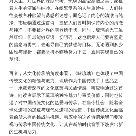
对人生、对世界的深刻思考。琉璃的晶莹剔透之美，象征
着人生的清澈与纯净。在纷繁复杂的人生旅途中，人们往
往会被各种欲望与诱惑所迷惑，而忘记了内心的清澈与纯
净。韦应物通过这首诗，提醒人们要时刻保持内心的清澈
与纯净，不要被外界的喧嚣所干扰。同时，琉璃的光芒虽
然纤细，但却能够穿透一切阻碍，这也启示人们要有坚定
的信念与勇气，去追寻自己的梦想与目标。无论遇到多少
困难与挫折，都要坚持不懈地努力下去，直到实现自己的
梦想。
再者，从文化传承的角度来看，《咏琉璃》也体现了中国
传统文化的精髓与魅力。琉璃作为中国传统手工艺品之
一，承载着深厚的文化底蕴与民族情感。韦应物通过这首
诗，向读者展示了琉璃的独特魅力与审美价值，同时也传
递了对中国传统文化的热爱与传承。在当今社会，随着全
球化进程的加速与现代化进程的推进，中国传统文化面临
着前所未有的挑战与机遇。韦应物的这首诗启示我们要珍
视与传承中国传统文化，让其在新的时代背景下焕发出新
的生机与活力。