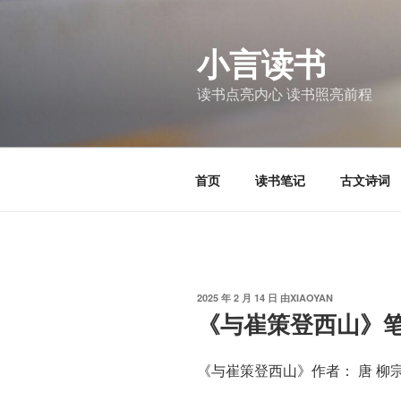
跳
至
小言读书
内
容
读书点亮内心 读书照亮前程
首页
读书笔记
古文诗词
发
2025 年 2 月 14 日
由
XIAOYAN
布
《与崔策登西山》
于
《与崔策登西山》作者： 唐 柳