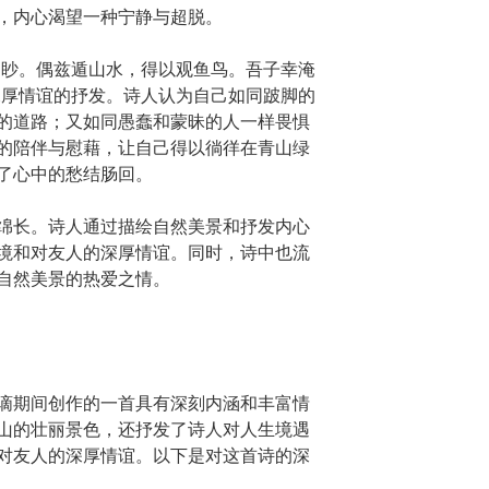
，内心渴望一种宁静与超脱。
幽眇。偶兹遁山水，得以观鱼鸟。吾子幸淹
深厚情谊的抒发。诗人认为自己如同跛脚的
的道路；又如同愚蠢和蒙昧的人一样畏惧
的陪伴与慰藉，让自己得以徜徉在青山绿
了心中的愁结肠回。
绵长。诗人通过描绘自然美景和抒发内心
境和对友人的深厚情谊。同时，诗中也流
自然美景的热爱之情。
谪期间创作的一首具有深刻内涵和丰富情
山的壮丽景色，还抒发了诗人对人生境遇
对友人的深厚情谊。以下是对这首诗的深