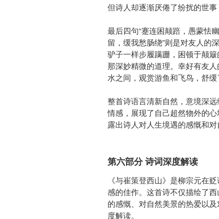
但诗人却逐渐厌倦了纷扰的世事
最后四句“蹇连困颠踣，愚蒙怯
留，缓我愁肠绕”则是对友人的
驴子一样步履蹒跚，困顿于颠簸
那深妙精微的道理。幸好有友人
水之间，观赏游鱼和飞鸟，舒缓
整首诗语言清新自然，意境深远
情感，展现了自己超然物外的心
露出诗人对人生境遇的感慨和对
第六部分 诗词深度解读
《与崔策登西山》是柳宗元在贬
感的佳作。这首诗不仅描绘了西
的感慨、对自然美景的热爱以及
度解读。