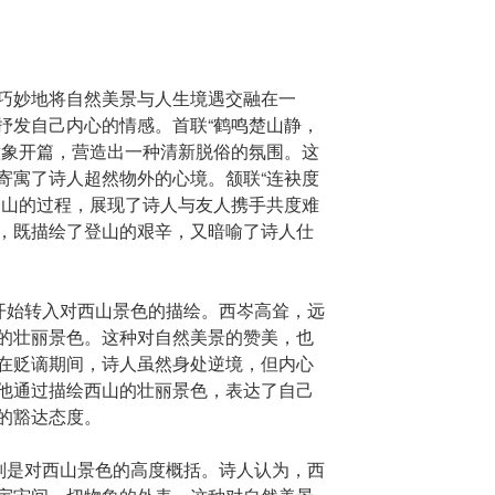
巧妙地将自然美景与人生境遇交融在一
抒发自己内心的情感。首联“鹤鸣楚山静，
意象开篇，营造出一种清新脱俗的氛围。这
寄寓了诗人超然物外的心境。颔联“连袂度
登山的过程，展现了诗人与友人携手共度难
，既描绘了登山的艰辛，又暗喻了诗人仕
”开始转入对西山景色的描绘。西岑高耸，远
的壮丽景色。这种对自然美景的赞美，也
在贬谪期间，诗人虽然身处逆境，但内心
他通过描绘西山的壮丽景色，表达了自己
的豁达态度。
”则是对西山景色的高度概括。诗人认为，西