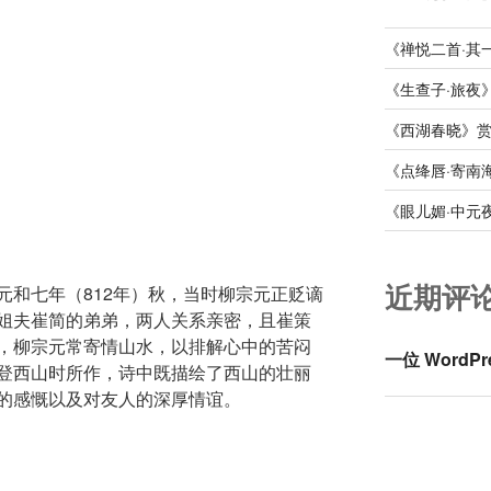
《禅悦二首·其
《生查子·旅夜
《西湖春晓》
《点绛唇·寄南
《眼儿媚·中元
近期评
元和七年（812年）秋，当时柳宗元正贬谪
姐夫崔简的弟弟，两人关系亲密，且崔策
，柳宗元常寄情山水，以排解心中的苦闷
一位 WordPr
登西山时所作，诗中既描绘了西山的壮丽
的感慨以及对友人的深厚情谊。