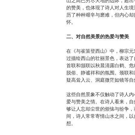
山之高已穷尽天地的边际，超出
的赞美，也体现了诗人对人生境
历了种种艰辛与磨难，但内心却
怀。
二、对自然美景的热爱与赞美
在《与崔策登西山》中，柳宗元
过描绘西山的壮丽景色，表达了
首联和颔联以秋晨清露白鹤、危
脱俗、静谧祥和的氛围。颈联和
疑高耸入云、洞庭微茫如镜等自
这些自然景象不仅触动了诗人内
爱与赞美之情。在诗人看来，自
够让人忘却尘世的烦恼与纷争，
间，诗人常常寄情山水之间，以
想。