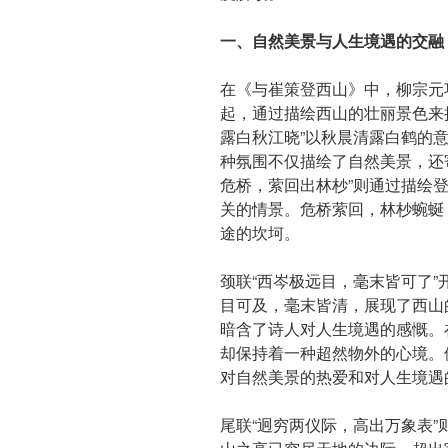
一、自然美景与人生境遇的交融
在《与崔策登西山》中，柳宗元
起，通过描绘西山的壮丽景色来
露白秋江晓”以秋晨清露白鹤的
种氛围不仅描绘了自然美景，还
危桥，萦回出林杪”则通过描绘
关的情景。危桥萦回，林杪蜿蜒
途的坎坷。
颈联“西岑极远目，毫末皆可了
目可及，毫末皆清，展现了西山
暗含了诗人对人生境遇的感慨。
却保持着一种超然物外的心境。
对自然美景的热爱和对人生境遇
尾联“迥穷两仪际，高出万象表