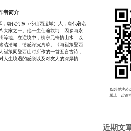
作者简介
字子厚，唐代河东（今山西运城）人，唐代著名
八大家之一。他一生仕途坎坷，因参与永
州等地。在逆境中，柳宗元寄情山水，以
峻洁清峭，情感深沉真挚。《与崔策登西
人崔策同登西山时所作的一首五言古诗，
对人生境遇的感慨以及对友人的深厚情
扫码关注公众
路上，自在
近期文