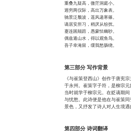
重叠九疑高，微茫洞庭小。

迥穷两仪际，高出万象表。

驰景泛颓波，遥风递寒篠。

谪居安所习，稍厌从纷扰。

蹇连困颠踣，愚蒙怯幽眇。

偶兹遁山水，得以观鱼鸟。

吾子幸淹留，缓我愁肠绕。
第三部分 写作背景
《与崔策登西山》创作于唐宪宗
于永州。崔策字子符，是柳宗元
当时就学于柳宗元。在贬谪期间
与忧愁。此诗便是他在与崔策同
景色，又抒发了诗人对人生境遇
第四部分 诗词翻译