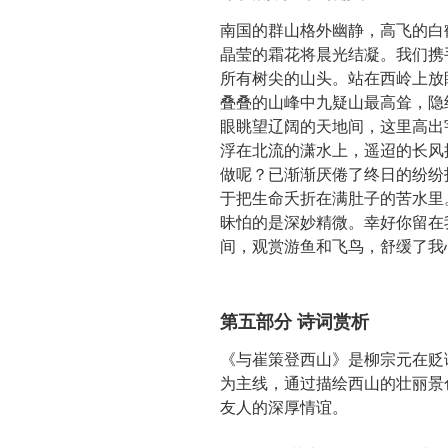
南国的群山格外幽静，高飞的白
晶莹的霜花将晨光结凝。我们携
所有树尖的山头。站在西岭上放
叠叠的山峰中九疑山最高耸，隐
眼眺望辽阔的天地间，这里高出
浮在北流的潇水上，遥迢的长风
做呢？已渐渐厌倦了终日的纷纷
于把生命夭折在满肚子的苦水里
昧怕的是深妙精微。幸好你留在
间，观赏游鱼和飞鸟，舒缓了我
第五部分 诗词赏析
《与崔策登西山》是柳宗元在贬
为主线，通过描绘西山的壮丽景
友人的深厚情谊。