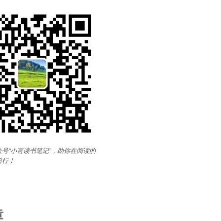
号“小言读书笔记”，助你在阅读的
前行
！
章