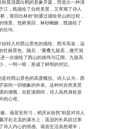
”以秋晨清露白鹤的意象开篇，营造出一种清
于江，既描绘了自然美景，又寄寓了诗人
危桥，萦回出林杪”则通过描绘登山的过程，
的情景。危桥萦回，林杪蜿蜒，既描绘了
的坎坷。
”开始转入对西山景色的描绘。西岑高耸，远
的壮丽景色。随后，“重叠九疑高，微茫洞
，进一步描绘了西山的雄伟与辽阔。九疑高
小，一明一暗，形成了鲜明的对比。
”则是对西山景色的高度概括。诗人认为，西
宇宙间一切物象的外表。这种对自然美景
遇的感慨。在贬谪期间，诗人虽然身处逆
外的心境。
寒篠。谪居安所习，稍厌从纷扰”则是对诗人
飘浮在北流的潇水上，遥迢的长风掠过寒
了诗人内心的情感。谪居生活虽然艰辛，