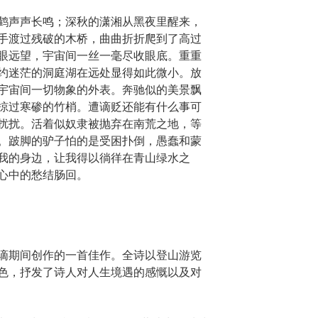
鹤声声长鸣；深秋的潇湘从黑夜里醒来，
手渡过残破的木桥，曲曲折折爬到了高过
眼远望，宇宙间一丝一毫尽收眼底。重重
约迷茫的洞庭湖在远处显得如此微小。放
宇宙间一切物象的外表。奔驰似的美景飘
掠过寒碜的竹梢。遭谪贬还能有什么事可
扰扰。活着似奴隶被抛弃在南荒之地，等
。跛脚的驴子怕的是受困扑倒，愚蠢和蒙
我的身边，让我得以徜徉在青山绿水之
心中的愁结肠回。
谪期间创作的一首佳作。全诗以登山游览
色，抒发了诗人对人生境遇的感慨以及对