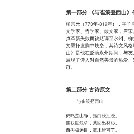
第一部分 《与崔策登西山》
柳宗元（773年-819年），
文学家、哲学家、散文家，唐宋
贞革新失败而被贬谪至永州、柳
文墨抒发胸中块垒，其诗文风格
山》是他在贬谪永州期间，与友
展现了诗人对自然美景的热爱、
谊。
第二部分 古诗原文
    与崔策登西山

鹤鸣楚山静，露白秋江晓。

连袂度危桥，萦回出林杪。

西岑极远目，毫末皆可了。
