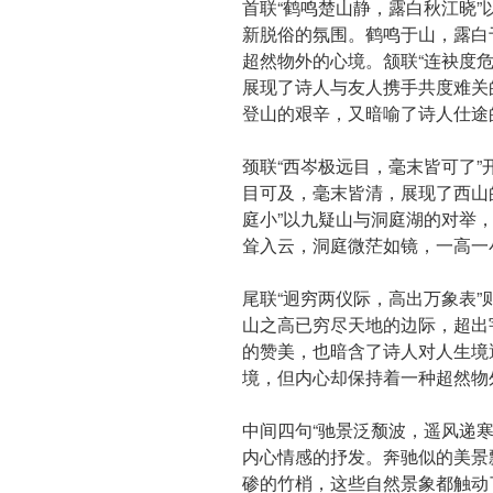
首联“鹤鸣楚山静，露白秋江晓
新脱俗的氛围。鹤鸣于山，露白
超然物外的心境。颔联“连袂度
展现了诗人与友人携手共度难关
登山的艰辛，又暗喻了诗人仕途
颈联“西岑极远目，毫末皆可了
目可及，毫末皆清，展现了西山
庭小”以九疑山与洞庭湖的对举
耸入云，洞庭微茫如镜，一高一
尾联“迥穷两仪际，高出万象表
山之高已穷尽天地的边际，超出
的赞美，也暗含了诗人对人生境
境，但内心却保持着一种超然物
中间四句“驰景泛颓波，遥风递
内心情感的抒发。奔驰似的美景
碜的竹梢，这些自然景象都触动